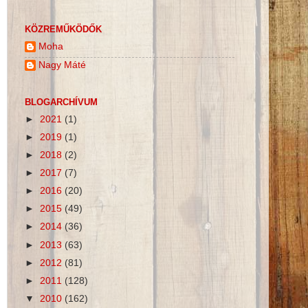
KÖZREMŰKÖDŐK
Moha
Nagy Máté
BLOGARCHÍVUM
►
2021
(1)
►
2019
(1)
►
2018
(2)
►
2017
(7)
►
2016
(20)
►
2015
(49)
►
2014
(36)
►
2013
(63)
►
2012
(81)
►
2011
(128)
▼
2010
(162)