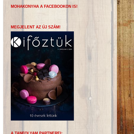
MOHAKONYHA A FACEBOOKON IS!
MEGJELENT AZ ÚJ SZÁM!
A TANFOLYAM PARTNEREI: