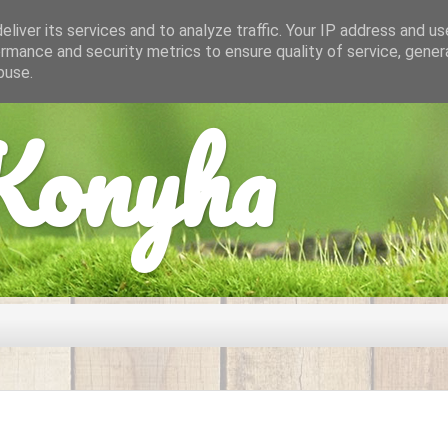
liver its services and to analyze traffic. Your IP address and u
rmance and security metrics to ensure quality of service, gene
buse.
onyha