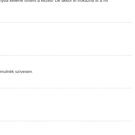
ba kellene önteni a kezed! De akkor ki írókázna itt a mi
Ámulnék szívesen.