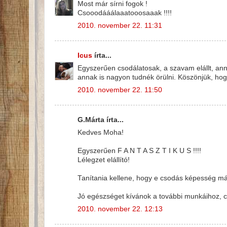
Most már sírni fogok !
Csooodááálaaatooosaaak !!!!
2010. november 22. 11:31
Icus
írta...
Egyszerűen csodálatosak, a szavam elállt, ann
annak is nagyon tudnék örülni. Köszönjük, ho
2010. november 22. 11:50
G.Márta írta...
Kedves Moha!
Egyszerűen F A N T A S Z T I K U S !!!!
Lélegzet elállító!
Tanítania kellene, hogy e csodás képesség má
Jó egészséget kívánok a további munkáihoz, c
2010. november 22. 12:13