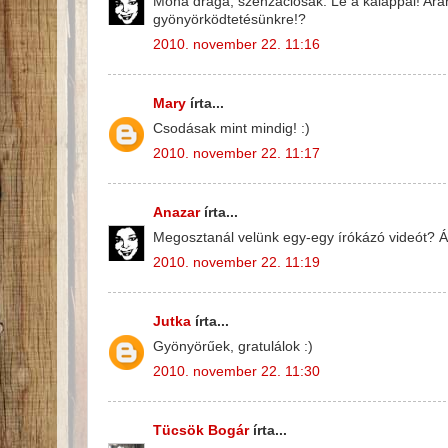
Moha drága, szenzációsak. Le a kalappal! Arany
gyönyörködtetésünkre!?
2010. november 22. 11:16
Mary
írta...
Csodásak mint mindig! :)
2010. november 22. 11:17
Anazar
írta...
Megosztanál velünk egy-egy írókázó videót? 
2010. november 22. 11:19
Jutka
írta...
Gyönyörűek, gratulálok :)
2010. november 22. 11:30
Tücsök Bogár
írta...