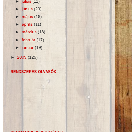
►
július
(11)
►
június
(20)
►
május
(18)
►
április
(11)
►
március
(18)
►
február
(17)
►
január
(19)
►
2009
(125)
RENDSZERES OLVASÓK