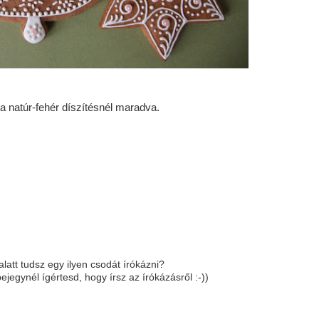
 a natúr-fehér díszítésnél maradva.
att tudsz egy ilyen csodát írókázni?
jegynél ígértesd, hogy írsz az írókázásről :-))