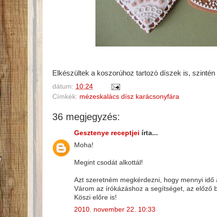
Elkészültek a koszorúhoz tartozó díszek is, szintén
dátum:
10:24
Címkék:
mézeskalács dísz karácsonyfára
36 megjegyzés:
Gesztenye receptjei
írta...
Moha!
Megint csodát alkottál!
Azt szeretném megkérdezni, hogy mennyi idő al
Várom az írókázáshoz a segítséget, az előző be
Köszi előre is!
2010. november 22. 10:33