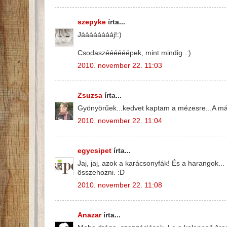
szepyke
írta...
Jááááááááj!:)
Csodaszéééééépek, mint mindig..:)
2010. november 22. 11:03
Zsuzsa
írta...
Gyönyörűek...kedvet kaptam a mézesre...A máz 
2010. november 22. 11:04
egycsipet
írta...
Jaj, jaj, azok a karácsonyfák! És a harangok.
összehozni. :D
2010. november 22. 11:08
Anazar
írta...