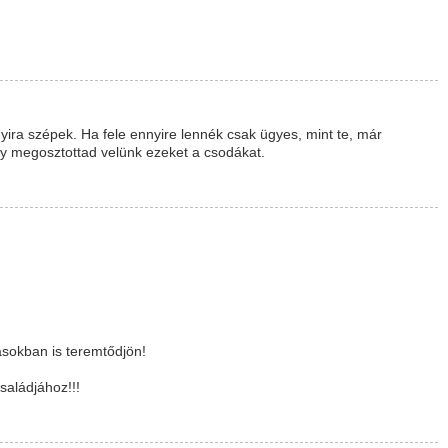
yira szépek. Ha fele ennyire lennék csak ügyes, mint te, már
gy megosztottad velünk ezeket a csodákat.
sokban is teremtődjön!
saládjához!!!