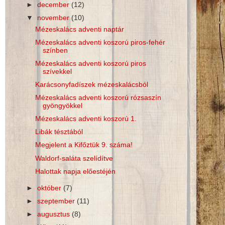
►
december
(12)
▼
november
(10)
Mézeskalács adventi naptár
Mézeskalács adventi koszorú piros-fehér
színben
Mézeskalács adventi koszorú piros
szívekkel
Karácsonyfadíszek mézeskalácsból
Mézeskalács adventi koszorú rózsaszín
gyöngyökkel
Mézeskalács adventi koszorú 1.
Libák tésztából
Megjelent a Kifőztük 9. száma!
Waldorf-saláta szelídítve
Halottak napja előestéjén
►
október
(7)
►
szeptember
(11)
►
augusztus
(8)