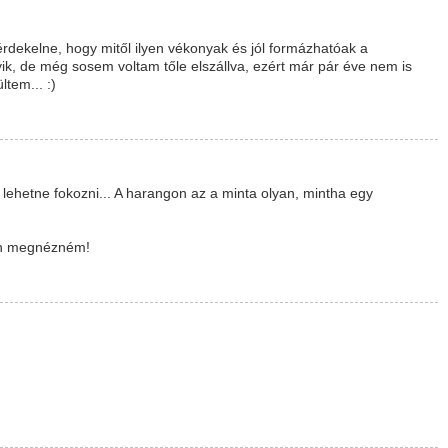
érdekelne, hogy mitől ilyen vékonyak és jól formázhatóak a
yik, de még sosem voltam tőle elszállva, ezért már pár éve nem is
ltem... :)
hetne fokozni... A harangon az a minta olyan, mintha egy
esen megnézném!