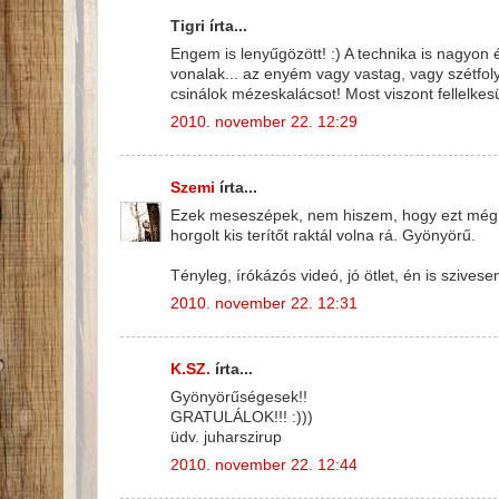
Tigri írta...
Engem is lenyűgözött! :) A technika is nagyon 
vonalak... az enyém vagy vastag, vagy szétfol
csinálok mézeskalácsot! Most viszont fellelkesü
2010. november 22. 12:29
Szemi
írta...
Ezek meseszépek, nem hiszem, hogy ezt még le
horgolt kis terítőt raktál volna rá. Gyönyörű.
Tényleg, írókázós videó, jó ötlet, én is sziv
2010. november 22. 12:31
K.SZ.
írta...
Gyönyörűségesek!!
GRATULÁLOK!!! :)))
üdv. juharszirup
2010. november 22. 12:44