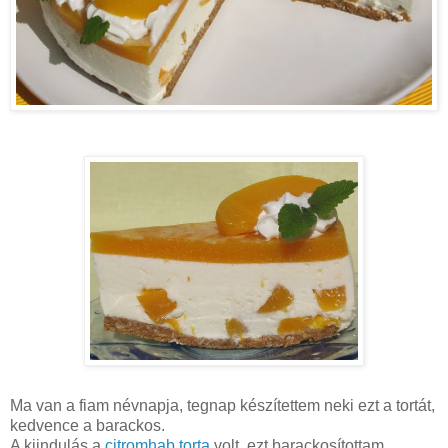
Ma van a fiam névnapja, tegnap készítettem neki ezt a tortát,
kedvence a barackos.
A kiindulás a
citromhab torta
volt, ezt barackosítottam.