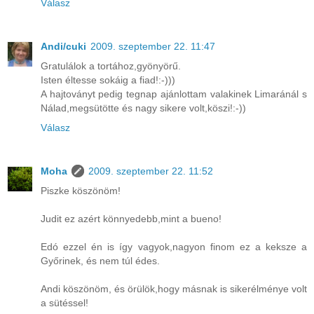
Válasz
Andi/cuki
2009. szeptember 22. 11:47
Gratulálok a tortához,gyönyörű.
Isten éltesse sokáig a fiad!:-)))
A hajtoványt pedig tegnap ajánlottam valakinek Limaránál s
Nálad,megsütötte és nagy sikere volt,köszi!:-))
Válasz
Moha
2009. szeptember 22. 11:52
Piszke köszönöm!
Judit ez azért könnyedebb,mint a bueno!
Edó ezzel én is így vagyok,nagyon finom ez a keksze a
Győrinek, és nem túl édes.
Andi köszönöm, és örülök,hogy másnak is sikerélménye volt
a sütéssel!