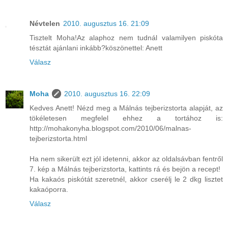
Névtelen
2010. augusztus 16. 21:09
Tisztelt Moha!Az alaphoz nem tudnál valamilyen piskóta
tésztát ajánlani inkább?köszönettel: Anett
Válasz
Moha
2010. augusztus 16. 22:09
Kedves Anett! Nézd meg a Málnás tejberizstorta alapját, az
tökéletesen megfelel ehhez a tortához is:
http://mohakonyha.blogspot.com/2010/06/malnas-
tejberizstorta.html
Ha nem sikerült ezt jól idetenni, akkor az oldalsávban fentről
7. kép a Málnás tejberizstorta, kattints rá és bejön a recept!
Ha kakaós piskótát szeretnél, akkor cserélj le 2 dkg lisztet
kakaóporra.
Válasz