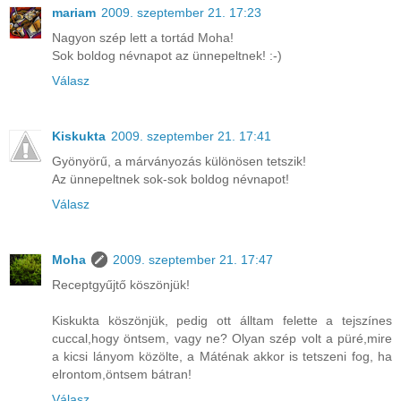
mariam
2009. szeptember 21. 17:23
Nagyon szép lett a tortád Moha!
Sok boldog névnapot az ünnepeltnek! :-)
Válasz
Kiskukta
2009. szeptember 21. 17:41
Gyönyörű, a márványozás különösen tetszik!
Az ünnepeltnek sok-sok boldog névnapot!
Válasz
Moha
2009. szeptember 21. 17:47
Receptgyűjtő köszönjük!
Kiskukta köszönjük, pedig ott álltam felette a tejszínes
cuccal,hogy öntsem, vagy ne? Olyan szép volt a püré,mire
a kicsi lányom közölte, a Máténak akkor is tetszeni fog, ha
elrontom,öntsem bátran!
Válasz