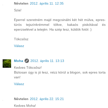
Névtelen
2012. április 11. 12:35
Szia!
Eperrel szeretném majd megcsinálni két hét múlva, epres-
túrós tejszínkrémmel töltve, kakaós piskótával és
eperzselével a tetején. Ha szép lesz, küldök fotót :)
Tökcsősz
Válasz
Moha
2012. április 11. 13:13
Kedves Tökcsősz!
Biztosan úgy is jó lesz, nézz körül a blogon, sok epres torta
van!
Válasz
Névtelen
2012. április 22. 15:21
Kedves Moha!