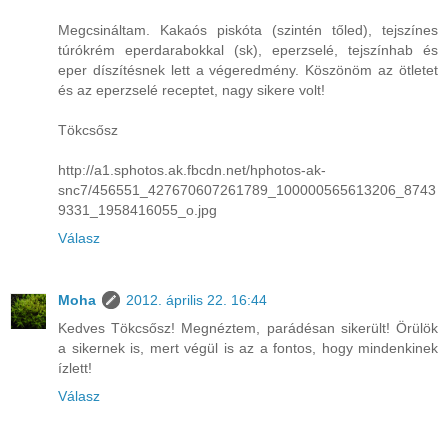
Megcsináltam. Kakaós piskóta (szintén tőled), tejszínes
túrókrém eperdarabokkal (sk), eperzselé, tejszínhab és
eper díszítésnek lett a végeredmény. Köszönöm az ötletet
és az eperzselé receptet, nagy sikere volt!
Tökcsősz
http://a1.sphotos.ak.fbcdn.net/hphotos-ak-
snc7/456551_427670607261789_100000565613206_8743
9331_1958416055_o.jpg
Válasz
Moha
2012. április 22. 16:44
Kedves Tökcsősz! Megnéztem, parádésan sikerült! Örülök
a sikernek is, mert végül is az a fontos, hogy mindenkinek
ízlett!
Válasz