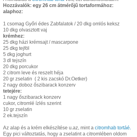
Hozzávalók: egy 26 cm átmérőjű tortaformához:
alaphoz:
1 csomag Győri édes Zabfalatok / 20 dkg omlós keksz
10 dkg olvasztott vaj
krémhez:
25 dkg házi krémsajt / mascarpone
25 dkg tejföl
5 dkg joghurt
3 dl tejszín
20 dkg porcukor
2 citrom leve és reszelt héja
20 gr zselatin ( 2 kis zacskó Dr.Oetker)
2 nagy doboz őszibarack konzerv
tetejére:
1 nagy őszibarack konzerv
cukor, citromlé ízlés szerint
10 gr zselatin
2 ek.tejszín
Az alap és a krém elkészítése u.az, mint a
citromhab tortáé.
Egy pici változtatás, hogy a zselatint a citromlében oldom