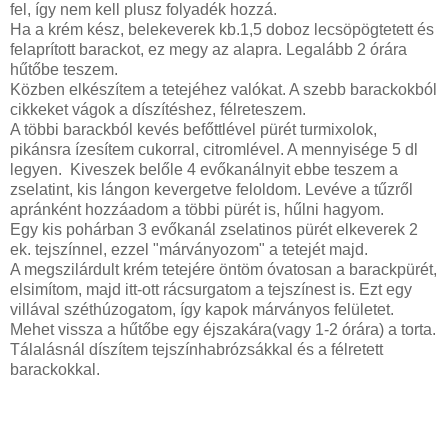
fel, így nem kell plusz folyadék hozzá.
Ha a krém kész, belekeverek kb.1,5 doboz lecsöpögtetett és
felaprított barackot, ez megy az alapra. Legalább 2 órára
hűtőbe teszem.
Közben elkészítem a tetejéhez valókat. A szebb barackokból
cikkeket vágok a díszítéshez, félreteszem.
A többi barackból kevés befőttlével pürét turmixolok,
pikánsra ízesítem cukorral, citromlével. A mennyisége 5 dl
legyen. Kiveszek belőle 4 evőkanálnyit ebbe teszem a
zselatint, kis lángon kevergetve feloldom. Levéve a tűzről
apránként hozzáadom a többi pürét is, hűlni hagyom.
Egy kis pohárban 3 evőkanál zselatinos pürét elkeverek 2
ek. tejszínnel, ezzel "márványozom" a tetejét majd.
A megszilárdult krém tetejére öntöm óvatosan a barackpürét,
elsimítom, majd itt-ott rácsurgatom a tejszínest is. Ezt egy
villával széthúzogatom, így kapok márványos felületet.
Mehet vissza a hűtőbe egy éjszakára(vagy 1-2 órára) a torta.
Tálalásnál díszítem tejszínhabrózsákkal és a félretett
barackokkal.