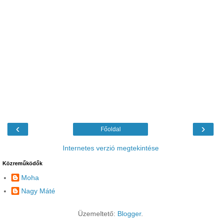
‹
›
Főoldal
Internetes verzió megtekintése
Közreműködők
Moha
Nagy Máté
Üzemeltető:
Blogger
.