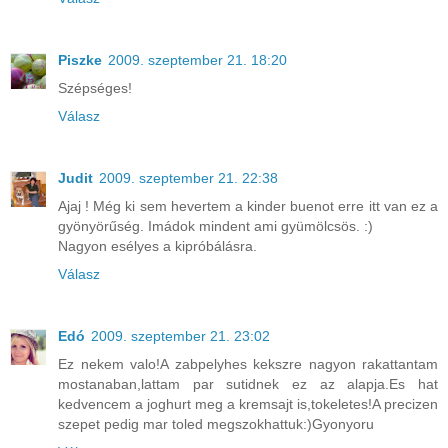
Piszke
2009. szeptember 21. 18:20
Szépséges!
Válasz
Judit
2009. szeptember 21. 22:38
Ajaj ! Még ki sem hevertem a kinder buenot erre itt van ez a
gyönyörűség. Imádok mindent ami gyümölcsös. :)
Nagyon esélyes a kipróbálásra.
Válasz
Edó
2009. szeptember 21. 23:02
Ez nekem valo!A zabpelyhes kekszre nagyon rakattantam
mostanaban,lattam par sutidnek ez az alapja.Es hat
kedvencem a joghurt meg a kremsajt is,tokeletes!A precizen
szepet pedig mar toled megszokhattuk:)Gyonyoru