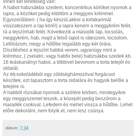
innen két lehetőség van:
A habot habzsákba szedem, koncentrikus köröket nyomok a
lapra, a közöket pedig kitöltöm a meggyes krémmel.
Egyszerűbben: ( ha így készül,akkor a tortakarimát
visszateszem a lap köré!) a lapra kenem a meggykrém felét,
rá a tejszínhab felét. Következik a második lap, locsolás,
meggykrém, hab, majd a felső lapot is ráteszem, locsolom.
Lefóliázom, megy a hűtőbe legalább egy-két órára.
Díszítéshez a tejszínt habbá verem, ugyanúgy mint a
krémhez, ( zselatin, vagy habfix bele) habzsákba szedek kb.
16 teáskanálnyi habot, a többivel bevonom a torta tetejét és
oldalát.
Az étcsokoládéból egy zöldséghámozóval forgácsot
készítek, ezt tapasztom a torta oldalára és hagyok belőle a
tetejére is.
A habból rózsákat nyomok a szélére körben, mindegyikre
egy meggyszemet teszek, a közepét pedig beszórom a
maradék csokival. Lefedem és mehet vissza a hűtőbe. Lehet
előre dekorálni, nem folyik el, nem lesz csúnya.
dátum:
7:34