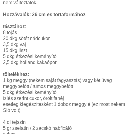
nem változtatok.
Hozzávalók: 26 cm-es tortaformához
tésztához:
8 tojás
20 dkg sötét nádcukor
3,5 dkg vaj
15 dkg liszt
5 dkg étkezési keményítő
2,5 dkg holland kakaópor
töltelékhez:
1 kg meggy (nekem saját fagyasztás) vagy két üveg
meggybefőtt / rumos meggybefőtt
5 dkg étkezési keményítő
ízlés szerint cukor, őrölt fahéj
esetleg kiegészítésként 1 doboz meggylé (ez most nekem
Sió volt)
4 dl tejszín
5 gr zselatin / 2 zacskó habfixáló