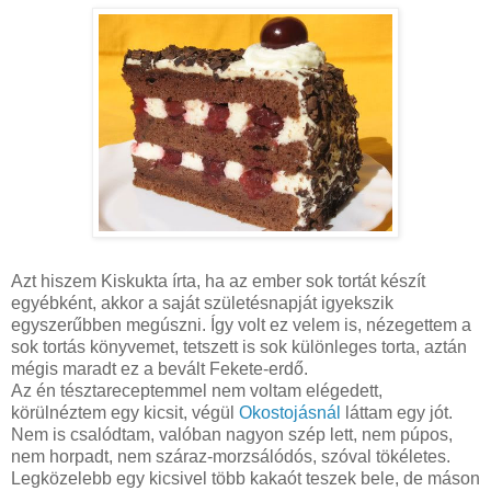
Azt hiszem Kiskukta írta, ha az ember sok tortát készít
egyébként, akkor a saját születésnapját igyekszik
egyszerűbben megúszni. Így volt ez velem is, nézegettem a
sok tortás könyvemet, tetszett is sok különleges torta, aztán
mégis maradt ez a bevált Fekete-erdő.
Az én tésztareceptemmel nem voltam elégedett,
körülnéztem egy kicsit, végül
Okostojásnál
láttam egy jót.
Nem is csalódtam, valóban nagyon szép lett, nem púpos,
nem horpadt, nem száraz-morzsálódós, szóval tökéletes.
Legközelebb egy kicsivel több kakaót teszek bele, de máson