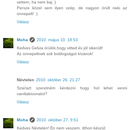
vettem, ha nem baj :)
Persze közel sem ilyen szép, de nagyon örült neki az
ünnepelt! :)
Válasz
Moha
2010. május 10. 18:53
Kedves Gelvia örülök,hogy vitted és jól sikerült!
Az ünnepeltnek sok boldogságot kívánok!
Válasz
Névtelen
2010. október 26. 21:27
Szia!azt szeretném kérdezni hogy hol lehet venni
vaniliakivonatot?
Válasz
Moha
2010. október 27. 9:51
Kedves Névtelen! Én nem veszem, itthon készül: