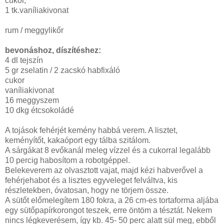
cukor,
1 tk.vaníliakivonat
rum / meggylikőr
bevonáshoz, díszítéshez:
4 dl tejszín
5 gr zselatin / 2 zacskó habfixáló
cukor
vaníliakivonat
16 meggyszem
10 dkg étcsokoládé
A tojások fehérjét kemény habbá verem. A lisztet,
keményítőt, kakaóport egy tálba szitálom.
A sárgákat 8 evőkanál meleg vízzel és a cukorral legalább
10 percig habosítom a robotgéppel.
Belekeverem az olvasztott vajat, majd kézi habverővel a
fehérjehabot és a lisztes egyveleget felváltva, kis
részletekben, óvatosan, hogy ne törjem össze.
A sütőt előmelegítem 180 fokra, a 26 cm-es tortaforma aljába
egy sütőpapírkorongot teszek, erre öntöm a tésztát. Nekem
nincs légkeverésem, így kb. 45- 50 perc alatt sül meg, ebből