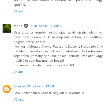
kókusz íze talán ehhez a tortához nem passzolna... Vagy
igen? 😁
Válasz
Moha
2019. április 29. 20:53
Szia Eliza, a krémben nincs tojás, állati tejszín helyett én
nem használnám a kókusztejszínt ebben az esetben,
nagyon elviszi az ízét.
Ilyenkor a Meggle Creme Patisserie Decor 1 literes növényi
habalapot javaslom, ez cukrozott, tehát nem kell édesíteni!
Tejmentes, kemény hab lesz belőle, nem kell zselatint vagy
habfixálót sem használnod hozzá!
http://www.meggle.hu/site/product?id=68
Válasz
Eliza
2019. május 6. 14:18
Szia, köszönöm a választ, nagyon jól sikerült. ☺️
Válasz