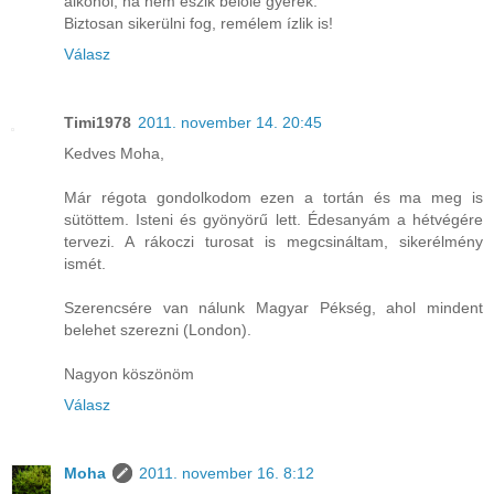
alkohol, ha nem eszik belőle gyerek.
Biztosan sikerülni fog, remélem ízlik is!
Válasz
Timi1978
2011. november 14. 20:45
Kedves Moha,
Már régota gondolkodom ezen a tortán és ma meg is
sütöttem. Isteni és gyönyörű lett. Édesanyám a hétvégére
tervezi. A rákoczi turosat is megcsináltam, sikerélmény
ismét.
Szerencsére van nálunk Magyar Pékség, ahol mindent
belehet szerezni (London).
Nagyon köszönöm
Válasz
Moha
2011. november 16. 8:12