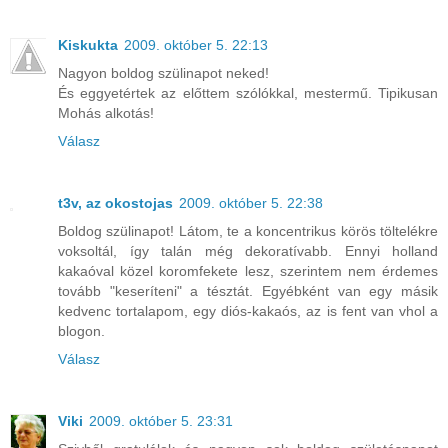
Kiskukta
2009. október 5. 22:13
Nagyon boldog szülinapot neked!
És eggyetértek az előttem szólókkal, mestermű. Tipikusan
Mohás alkotás!
Válasz
t3v, az okostojas
2009. október 5. 22:38
Boldog szülinapot! Látom, te a koncentrikus körös töltelékre
voksoltál, így talán még dekoratívabb. Ennyi holland
kakaóval közel koromfekete lesz, szerintem nem érdemes
tovább "keseríteni" a tésztát. Egyébként van egy másik
kedvenc tortalapom, egy diós-kakaós, az is fent van vhol a
blogon.
Válasz
Viki
2009. október 5. 23:31