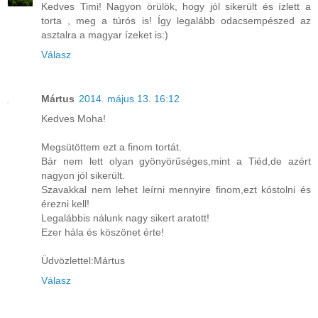
Kedves Timi! Nagyon örülök, hogy jól sikerült és ízlett a
torta , meg a túrós is! Így legalább odacsempészed az
asztalra a magyar ízeket is:)
Válasz
Mártus
2014. május 13. 16:12
Kedves Moha!
Megsütöttem ezt a finom tortát.
Bár nem lett olyan gyönyörűséges,mint a Tiéd,de azért
nagyon jól sikerült.
Szavakkal nem lehet leírni mennyire finom,ezt kóstolni és
érezni kell!
Legalábbis nálunk nagy sikert aratott!
Ezer hála és köszönet érte!
Üdvözlettel:Mártus
Válasz