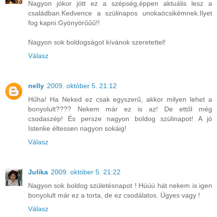
Nagyon jókor jött ez a szépség,éppen aktuális lesz a
családban.Kedvence a szülinapos unokaöcsikémnek.Ilyet
fog kapni.Gyönyörűűű!!
Nagyon sok boldogságot kívánok szeretettel!
Válasz
nelly
2009. október 5. 21:12
Hűha! Ha Neked ez csak egyszerű, akkor milyen lehet a
bonyolult???? Nekem már ez is az! De ettől még
csodaszép! És persze nagyon boldog szülinapot! A jó
Istenke éltessen nagyon sokáig!
Válasz
Julika
2009. október 5. 21:22
Nagyon sok boldog születésnapot ! Húúú hát nekem is igen
bonyolult már ez a torta, de ez csodálatos. Ügyes vagy !
Válasz