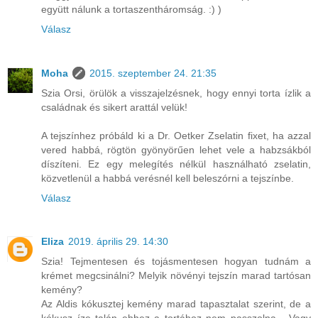
együtt nálunk a tortaszentháromság. :) )
Válasz
Moha
2015. szeptember 24. 21:35
Szia Orsi, örülök a visszajelzésnek, hogy ennyi torta ízlik a
családnak és sikert arattál velük!
A tejszínhez próbáld ki a Dr. Oetker Zselatin fixet, ha azzal
vered habbá, rögtön gyönyörűen lehet vele a habzsákból
díszíteni. Ez egy melegítés nélkül használható zselatin,
közvetlenül a habbá verésnél kell beleszórni a tejszínbe.
Válasz
Eliza
2019. április 29. 14:30
Szia! Tejmentesen és tojásmentesen hogyan tudnám a
krémet megcsinálni? Melyik növényi tejszín marad tartósan
kemény?
Az Aldis kókusztej kemény marad tapasztalat szerint, de a