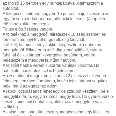
az utolsó 15 percben egy hurkapálcával kitámasztom a
sütőajtót.
A kikapcsolt sütőben hagyom 15 percet, majd kiveszem és
egy rácson a tortaformában hűtöm ki teljesen. (A lapot én
előző nap sütöttem meg.)
Töltés előtt 3 részre vágom.
A töltelékhez a meggyből félreteszek 16 szép szemet, és
lemérem mennyi levet engedett, míg kiolvadt.
4 dl kell, ha nincs ennyi, akkor kiegészítem a dobozos
meggyléből. Elkeverem az 5 dkg keményítővel, cukorral,
fahéjjal és kis lángon kevergetve besűrítem, végén
beleteszem a meggyet is, hűlni hagyom.
A tejszínt habbá verem cukorral, vaníliakivonattal. Ha
habfixálót használok, azt is beleteszem.
Ha zselatinnal dolgozom, akkor azt 2 ek. vízzel elkeverem,
felmelegítem (nem forralom!), kevés tejszínhabot vegyítek
bele, majd az egészhez adom.
A lapok locsolásához lehet egy kis szirupot készíteni, bele
meggylikőr/rum, vagy a rumos meggy leve. Ha gyerek verzió
készül, mint most nálunk is, akkor csak meggylére van
szükség.
Az alsó lapot tortatálra teszem, meglocsolom egy kicsit, és