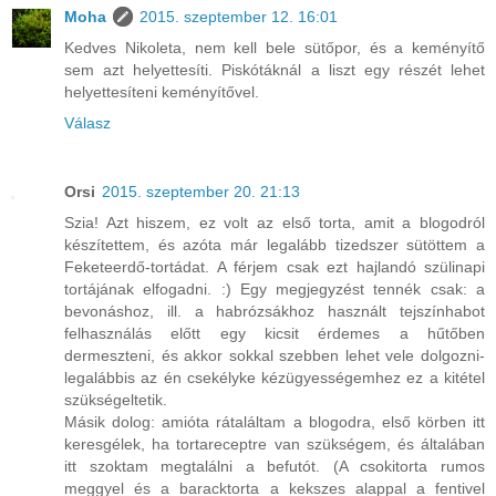
Moha
2015. szeptember 12. 16:01
Kedves Nikoleta, nem kell bele sütőpor, és a keményítő
sem azt helyettesíti. Piskótáknál a liszt egy részét lehet
helyettesíteni keményítővel.
Válasz
Orsi
2015. szeptember 20. 21:13
Szia! Azt hiszem, ez volt az első torta, amit a blogodról
készítettem, és azóta már legalább tizedszer sütöttem a
Feketeerdő-tortádat. A férjem csak ezt hajlandó szülinapi
tortájának elfogadni. :) Egy megjegyzést tennék csak: a
bevonáshoz, ill. a habrózsákhoz használt tejszínhabot
felhasználás előtt egy kicsit érdemes a hűtőben
dermeszteni, és akkor sokkal szebben lehet vele dolgozni-
legalábbis az én csekélyke kézügyességemhez ez a kitétel
szükségeltetik.
Másik dolog: amióta rátaláltam a blogodra, első körben itt
keresgélek, ha tortareceptre van szükségem, és általában
itt szoktam megtalálni a befutót. (A csokitorta rumos
meggyel és a baracktorta a kekszes alappal a fentivel