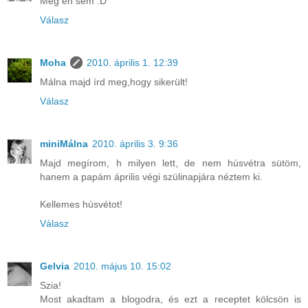
Még én sem :D
Válasz
Moha
2010. április 1. 12:39
Málna majd írd meg,hogy sikerült!
Válasz
miniMálna
2010. április 3. 9:36
Majd megírom, h milyen lett, de nem húsvétra sütöm,
hanem a papám április végi szülinapjára néztem ki.
Kellemes húsvétot!
Válasz
Gelvia
2010. május 10. 15:02
Szia!
Most akadtam a blogodra, és ezt a receptet kölcsön is