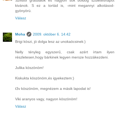
Szivből gratulálok és nagyon sok boldog születésnapot
kivánok. S ez a tortád is, -mint megannyi alkotásod-
gyönyörü.
Válasz
Moha
2009. október 6. 14:42
Brigi köszi, jó dolga lesz az unokaöcsinek:)
Nelly tényleg egyszerű, csak azért írtam ilyen
részletesen,hogy bárkinek legyen mersze hozzákezdeni.
Julika köszönöm!
Kiskukta köszönöm,és igyekeztem:)
t3v köszönöm, megnézem a másik lapodat is!
Viki aranyos vagy, nagyon köszönöm!
Válasz