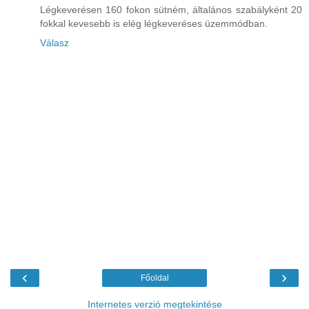
Légkeverésen 160 fokon sütném, általános szabályként 20
fokkal kevesebb is elég légkeveréses üzemmódban.
Válasz
‹
›
Főoldal
Internetes verzió megtekintése