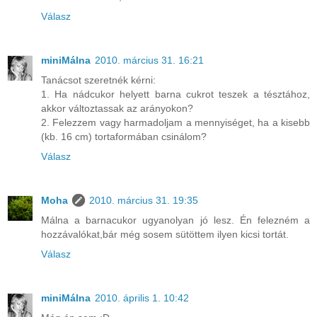
Válasz
miniMálna
2010. március 31. 16:21
Tanácsot szeretnék kérni:
1. Ha nádcukor helyett barna cukrot teszek a tésztához,
akkor változtassak az arányokon?
2. Felezzem vagy harmadoljam a mennyiséget, ha a kisebb
(kb. 16 cm) tortaformában csinálom?
Válasz
Moha
2010. március 31. 19:35
Málna a barnacukor ugyanolyan jó lesz. Én felezném a
hozzávalókat,bár még sosem sütöttem ilyen kicsi tortát.
Válasz
miniMálna
2010. április 1. 10:42