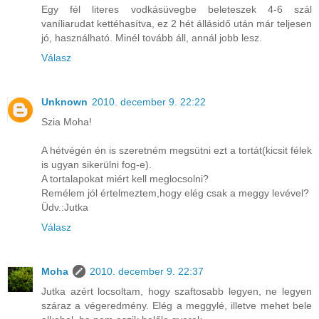
Egy fél literes vodkásüvegbe beleteszek 4-6 szál
vaníliarudat kettéhasítva, ez 2 hét állásidő után már teljesen
jó, használható. Minél tovább áll, annál jobb lesz.
Válasz
Unknown
2010. december 9. 22:22
Szia Moha!
A hétvégén én is szeretném megsütni ezt a tortát(kicsit félek
is ugyan sikerülni fog-e).
A tortalapokat miért kell meglocsolni?
Remélem jól értelmeztem,hogy elég csak a meggy levével?
Üdv.:Jutka
Válasz
Moha
2010. december 9. 22:37
Jutka azért locsoltam, hogy szaftosabb legyen, ne legyen
száraz a végeredmény. Elég a meggylé, illetve mehet bele