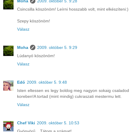
Moha
2009. október 5. 9:28
Csincsilla köszönöm! Leírni hosszabb volt, mint elkészíteni:)
Szepy köszönöm!
Válasz
Moha
2009. október 5. 9:29
Lúdanyó köszönöm!
Válasz
Edó
2009. október 5. 9:48
Isten eltessen es legy boldog meg nagyon sokaig csaladod
koreben!A tortad (mint mindig) cukraszati mestermu lett.
Válasz
Chef Viki
2009. október 5. 10:53
Gyönyörű... Tátom a számat!