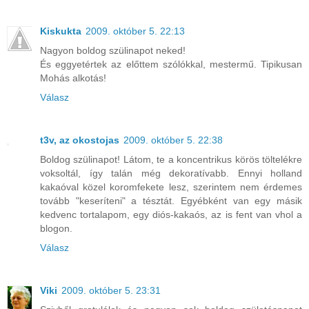
Kiskukta
2009. október 5. 22:13
Nagyon boldog szülinapot neked!
És eggyetértek az előttem szólókkal, mestermű. Tipikusan
Mohás alkotás!
Válasz
t3v, az okostojas
2009. október 5. 22:38
Boldog szülinapot! Látom, te a koncentrikus körös töltelékre
voksoltál, így talán még dekoratívabb. Ennyi holland
kakaóval közel koromfekete lesz, szerintem nem érdemes
tovább "keseríteni" a tésztát. Egyébként van egy másik
kedvenc tortalapom, egy diós-kakaós, az is fent van vhol a
blogon.
Válasz
Viki
2009. október 5. 23:31