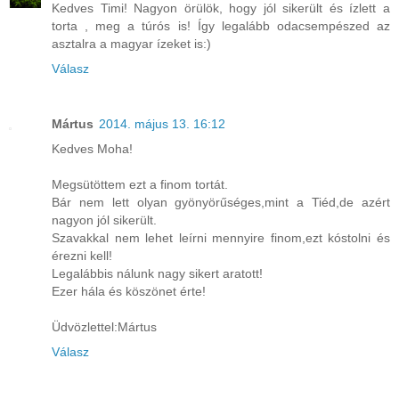
Kedves Timi! Nagyon örülök, hogy jól sikerült és ízlett a
torta , meg a túrós is! Így legalább odacsempészed az
asztalra a magyar ízeket is:)
Válasz
Mártus
2014. május 13. 16:12
Kedves Moha!
Megsütöttem ezt a finom tortát.
Bár nem lett olyan gyönyörűséges,mint a Tiéd,de azért
nagyon jól sikerült.
Szavakkal nem lehet leírni mennyire finom,ezt kóstolni és
érezni kell!
Legalábbis nálunk nagy sikert aratott!
Ezer hála és köszönet érte!
Üdvözlettel:Mártus
Válasz