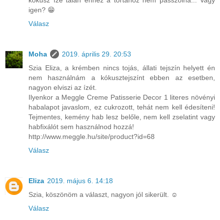
kókusz íze talán ehhez a tortához nem passzolna... Vagy
igen? 😁
Válasz
Moha
2019. április 29. 20:53
Szia Eliza, a krémben nincs tojás, állati tejszín helyett én
nem használnám a kókusztejszínt ebben az esetben,
nagyon elviszi az ízét.
Ilyenkor a Meggle Creme Patisserie Decor 1 literes növényi
habalapot javaslom, ez cukrozott, tehát nem kell édesíteni!
Tejmentes, kemény hab lesz belőle, nem kell zselatint vagy
habfixálót sem használnod hozzá!
http://www.meggle.hu/site/product?id=68
Válasz
Eliza
2019. május 6. 14:18
Szia, köszönöm a választ, nagyon jól sikerült. ☺️
Válasz