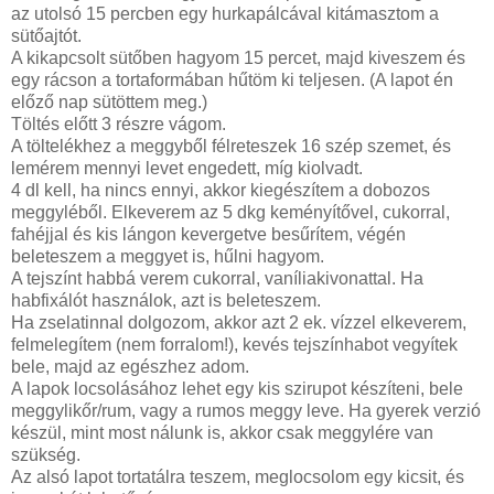
az utolsó 15 percben egy hurkapálcával kitámasztom a
sütőajtót.
A kikapcsolt sütőben hagyom 15 percet, majd kiveszem és
egy rácson a tortaformában hűtöm ki teljesen. (A lapot én
előző nap sütöttem meg.)
Töltés előtt 3 részre vágom.
A töltelékhez a meggyből félreteszek 16 szép szemet, és
lemérem mennyi levet engedett, míg kiolvadt.
4 dl kell, ha nincs ennyi, akkor kiegészítem a dobozos
meggyléből. Elkeverem az 5 dkg keményítővel, cukorral,
fahéjjal és kis lángon kevergetve besűrítem, végén
beleteszem a meggyet is, hűlni hagyom.
A tejszínt habbá verem cukorral, vaníliakivonattal. Ha
habfixálót használok, azt is beleteszem.
Ha zselatinnal dolgozom, akkor azt 2 ek. vízzel elkeverem,
felmelegítem (nem forralom!), kevés tejszínhabot vegyítek
bele, majd az egészhez adom.
A lapok locsolásához lehet egy kis szirupot készíteni, bele
meggylikőr/rum, vagy a rumos meggy leve. Ha gyerek verzió
készül, mint most nálunk is, akkor csak meggylére van
szükség.
Az alsó lapot tortatálra teszem, meglocsolom egy kicsit, és