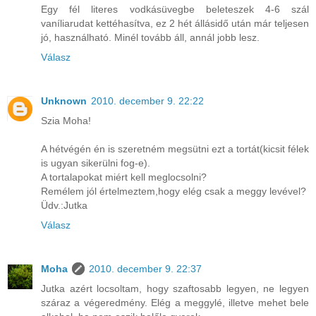
Egy fél literes vodkásüvegbe beleteszek 4-6 szál
vaníliarudat kettéhasítva, ez 2 hét állásidő után már teljesen
jó, használható. Minél tovább áll, annál jobb lesz.
Válasz
Unknown
2010. december 9. 22:22
Szia Moha!
A hétvégén én is szeretném megsütni ezt a tortát(kicsit félek
is ugyan sikerülni fog-e).
A tortalapokat miért kell meglocsolni?
Remélem jól értelmeztem,hogy elég csak a meggy levével?
Üdv.:Jutka
Válasz
Moha
2010. december 9. 22:37
Jutka azért locsoltam, hogy szaftosabb legyen, ne legyen
száraz a végeredmény. Elég a meggylé, illetve mehet bele