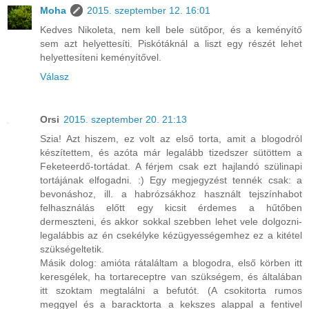
Moha
2015. szeptember 12. 16:01
Kedves Nikoleta, nem kell bele sütőpor, és a keményítő
sem azt helyettesíti. Piskótáknál a liszt egy részét lehet
helyettesíteni keményítővel.
Válasz
Orsi
2015. szeptember 20. 21:13
Szia! Azt hiszem, ez volt az első torta, amit a blogodról
készítettem, és azóta már legalább tizedszer sütöttem a
Feketeerdő-tortádat. A férjem csak ezt hajlandó szülinapi
tortájának elfogadni. :) Egy megjegyzést tennék csak: a
bevonáshoz, ill. a habrózsákhoz használt tejszínhabot
felhasználás előtt egy kicsit érdemes a hűtőben
dermeszteni, és akkor sokkal szebben lehet vele dolgozni-
legalábbis az én csekélyke kézügyességemhez ez a kitétel
szükségeltetik.
Másik dolog: amióta rátaláltam a blogodra, első körben itt
keresgélek, ha tortareceptre van szükségem, és általában
itt szoktam megtalálni a befutót. (A csokitorta rumos
meggyel és a baracktorta a kekszes alappal a fentivel