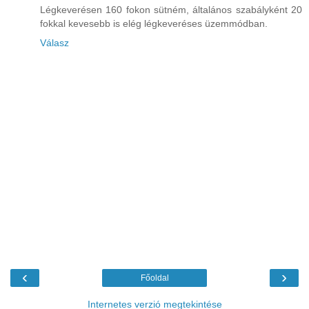
Légkeverésen 160 fokon sütném, általános szabályként 20
fokkal kevesebb is elég légkeveréses üzemmódban.
Válasz
‹
›
Főoldal
Internetes verzió megtekintése