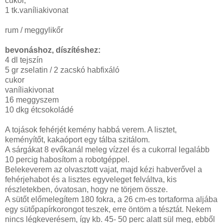
cukor,
1 tk.vaníliakivonat
rum / meggylikőr
bevonáshoz, díszítéshez:
4 dl tejszín
5 gr zselatin / 2 zacskó habfixáló
cukor
vaníliakivonat
16 meggyszem
10 dkg étcsokoládé
A tojások fehérjét kemény habbá verem. A lisztet,
keményítőt, kakaóport egy tálba szitálom.
A sárgákat 8 evőkanál meleg vízzel és a cukorral legalább
10 percig habosítom a robotgéppel.
Belekeverem az olvasztott vajat, majd kézi habverővel a
fehérjehabot és a lisztes egyveleget felváltva, kis
részletekben, óvatosan, hogy ne törjem össze.
A sütőt előmelegítem 180 fokra, a 26 cm-es tortaforma aljába
egy sütőpapírkorongot teszek, erre öntöm a tésztát. Nekem
nincs légkeverésem, így kb. 45- 50 perc alatt sül meg, ebből