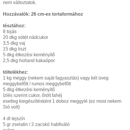
nem változtatok.
Hozzávalók: 26 cm-es tortaformához
tésztához:
8 tojás
20 dkg sötét nádcukor
3,5 dkg vaj
15 dkg liszt
5 dkg étkezési keményítő
2,5 dkg holland kakaópor
töltelékhez:
1 kg meggy (nekem saját fagyasztás) vagy két üveg
meggybefőtt / rumos meggybefőtt
5 dkg étkezési keményítő
ízlés szerint cukor, őrölt fahéj
esetleg kiegészítésként 1 doboz meggylé (ez most nekem
Sió volt)
4 dl tejszín
5 gr zselatin / 2 zacskó habfixáló