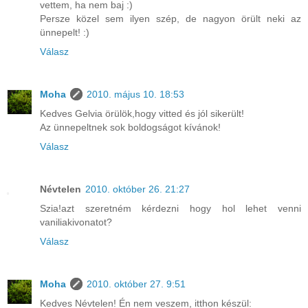
vettem, ha nem baj :)
Persze közel sem ilyen szép, de nagyon örült neki az
ünnepelt! :)
Válasz
Moha
2010. május 10. 18:53
Kedves Gelvia örülök,hogy vitted és jól sikerült!
Az ünnepeltnek sok boldogságot kívánok!
Válasz
Névtelen
2010. október 26. 21:27
Szia!azt szeretném kérdezni hogy hol lehet venni
vaniliakivonatot?
Válasz
Moha
2010. október 27. 9:51
Kedves Névtelen! Én nem veszem, itthon készül: