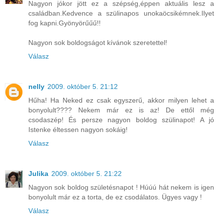
Nagyon jókor jött ez a szépség,éppen aktuális lesz a
családban.Kedvence a szülinapos unokaöcsikémnek.Ilyet
fog kapni.Gyönyörűűű!!
Nagyon sok boldogságot kívánok szeretettel!
Válasz
nelly
2009. október 5. 21:12
Hűha! Ha Neked ez csak egyszerű, akkor milyen lehet a
bonyolult???? Nekem már ez is az! De ettől még
csodaszép! És persze nagyon boldog szülinapot! A jó
Istenke éltessen nagyon sokáig!
Válasz
Julika
2009. október 5. 21:22
Nagyon sok boldog születésnapot ! Húúú hát nekem is igen
bonyolult már ez a torta, de ez csodálatos. Ügyes vagy !
Válasz