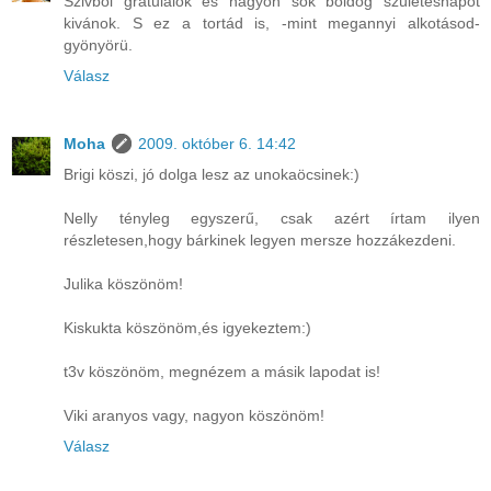
Szivből gratulálok és nagyon sok boldog születésnapot
kivánok. S ez a tortád is, -mint megannyi alkotásod-
gyönyörü.
Válasz
Moha
2009. október 6. 14:42
Brigi köszi, jó dolga lesz az unokaöcsinek:)
Nelly tényleg egyszerű, csak azért írtam ilyen
részletesen,hogy bárkinek legyen mersze hozzákezdeni.
Julika köszönöm!
Kiskukta köszönöm,és igyekeztem:)
t3v köszönöm, megnézem a másik lapodat is!
Viki aranyos vagy, nagyon köszönöm!
Válasz