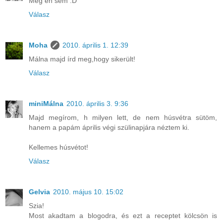
Még én sem :D
Válasz
Moha
2010. április 1. 12:39
Málna majd írd meg,hogy sikerült!
Válasz
miniMálna
2010. április 3. 9:36
Majd megírom, h milyen lett, de nem húsvétra sütöm,
hanem a papám április végi szülinapjára néztem ki.
Kellemes húsvétot!
Válasz
Gelvia
2010. május 10. 15:02
Szia!
Most akadtam a blogodra, és ezt a receptet kölcsön is