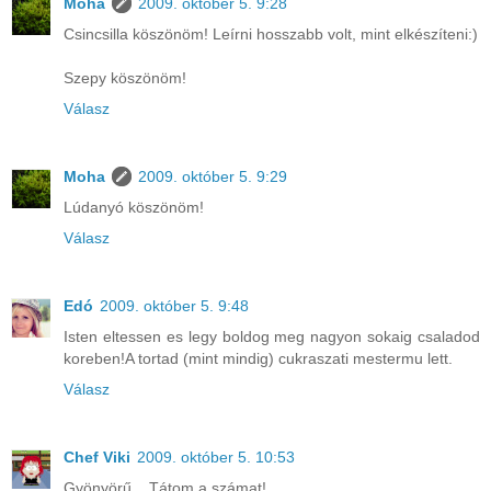
Moha
2009. október 5. 9:28
Csincsilla köszönöm! Leírni hosszabb volt, mint elkészíteni:)
Szepy köszönöm!
Válasz
Moha
2009. október 5. 9:29
Lúdanyó köszönöm!
Válasz
Edó
2009. október 5. 9:48
Isten eltessen es legy boldog meg nagyon sokaig csaladod
koreben!A tortad (mint mindig) cukraszati mestermu lett.
Válasz
Chef Viki
2009. október 5. 10:53
Gyönyörű... Tátom a számat!