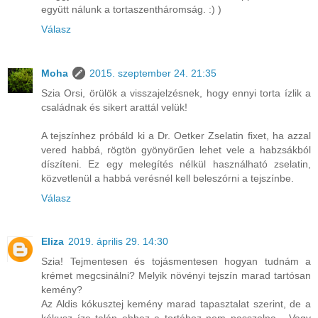
együtt nálunk a tortaszentháromság. :) )
Válasz
Moha
2015. szeptember 24. 21:35
Szia Orsi, örülök a visszajelzésnek, hogy ennyi torta ízlik a
családnak és sikert arattál velük!
A tejszínhez próbáld ki a Dr. Oetker Zselatin fixet, ha azzal
vered habbá, rögtön gyönyörűen lehet vele a habzsákból
díszíteni. Ez egy melegítés nélkül használható zselatin,
közvetlenül a habbá verésnél kell beleszórni a tejszínbe.
Válasz
Eliza
2019. április 29. 14:30
Szia! Tejmentesen és tojásmentesen hogyan tudnám a
krémet megcsinálni? Melyik növényi tejszín marad tartósan
kemény?
Az Aldis kókusztej kemény marad tapasztalat szerint, de a