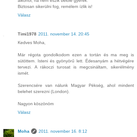
alkohol, ha nem eszik belőle gyerek.
Biztosan sikerülni fog, remélem ízlik is!
Válasz
Timi1978
2011. november 14. 20:45
Kedves Moha,
Már régota gondolkodom ezen a tortán és ma meg is
sütöttem. Isteni és gyönyörű lett. Édesanyám a hétvégére
tervezi. A rákoczi turosat is megcsináltam, sikerélmény
ismét.
Szerencsére van nálunk Magyar Pékség, ahol mindent
belehet szerezni (London).
Nagyon köszönöm
Válasz
Moha
2011. november 16. 8:12