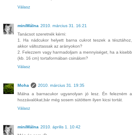
Válasz
miniMálna
2010. március 31. 16:21
Tanácsot szeretnék kérni:
1. Ha nádcukor helyett barna cukrot teszek a tésztához,
akkor változtassak az arányokon?
2. Felezzem vagy harmadoljam a mennyiséget, ha a kisebb
(kb. 16 cm) tortaformában csinálom?
Válasz
Moha
2010. március 31. 19:35
Málna a barnacukor ugyanolyan jó lesz. Én felezném a
hozzávalókat,bár még sosem sütöttem ilyen kicsi tortát.
Válasz
miniMálna
2010. április 1. 10:42