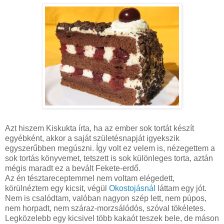
Azt hiszem Kiskukta írta, ha az ember sok tortát készít
egyébként, akkor a saját születésnapját igyekszik
egyszerűbben megúszni. Így volt ez velem is, nézegettem a
sok tortás könyvemet, tetszett is sok különleges torta, aztán
mégis maradt ez a bevált Fekete-erdő.
Az én tésztareceptemmel nem voltam elégedett,
körülnéztem egy kicsit, végül
Okostojásnál
láttam egy jót.
Nem is csalódtam, valóban nagyon szép lett, nem púpos,
nem horpadt, nem száraz-morzsálódós, szóval tökéletes.
Legközelebb egy kicsivel több kakaót teszek bele, de máson