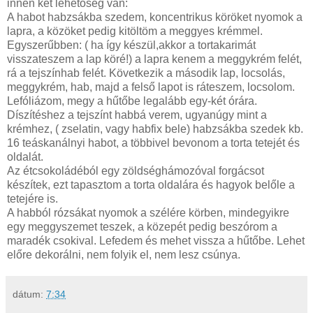
innen két lehetőség van:
A habot habzsákba szedem, koncentrikus köröket nyomok a
lapra, a közöket pedig kitöltöm a meggyes krémmel.
Egyszerűbben: ( ha így készül,akkor a tortakarimát
visszateszem a lap köré!) a lapra kenem a meggykrém felét,
rá a tejszínhab felét. Következik a második lap, locsolás,
meggykrém, hab, majd a felső lapot is ráteszem, locsolom.
Lefóliázom, megy a hűtőbe legalább egy-két órára.
Díszítéshez a tejszínt habbá verem, ugyanúgy mint a
krémhez, ( zselatin, vagy habfix bele) habzsákba szedek kb.
16 teáskanálnyi habot, a többivel bevonom a torta tetejét és
oldalát.
Az étcsokoládéból egy zöldséghámozóval forgácsot
készítek, ezt tapasztom a torta oldalára és hagyok belőle a
tetejére is.
A habból rózsákat nyomok a szélére körben, mindegyikre
egy meggyszemet teszek, a közepét pedig beszórom a
maradék csokival. Lefedem és mehet vissza a hűtőbe. Lehet
előre dekorálni, nem folyik el, nem lesz csúnya.
dátum:
7:34