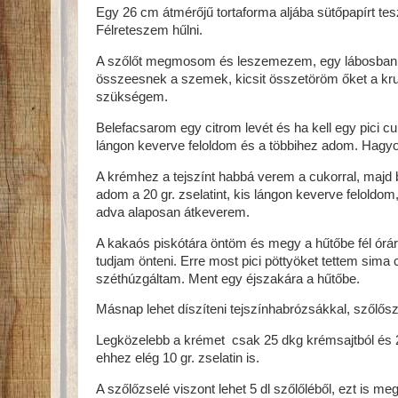
Egy 26 cm átmérőjű tortaforma aljába sütőpapírt te
Félreteszem hűlni.
A szőlőt megmosom és leszemezem, egy lábosban 1 k
összeesnek a szemek, kicsit összetöröm őket a kru
szükségem.
Belefacsarom egy citrom levét és ha kell egy pici cuk
lángon keverve feloldom és a többihez adom. Hagyo
A krémhez a tejszínt habbá verem a cukorral, majd b
adom a 20 gr. zselatint, kis lángon keverve felold
adva alaposan átkeverem.
A kakaós piskótára öntöm és megy a hűtőbe fél órára
tudjam önteni. Erre most pici pöttyöket tettem sima 
széthúzgáltam. Ment egy éjszakára a hűtőbe.
Másnap lehet díszíteni tejszínhabrózsákkal, szőlős
Legközelebb a krémet csak 25 dkg krémsajtból és 2 
ehhez elég 10 gr. zselatin is.
A szőlőzselé viszont lehet 5 dl szőlőléből, ezt is meg