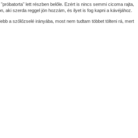
"próbatorta" lett részben belőle. Ezért is nincs semmi cicoma rajta,
 aki szerda reggel jön hozzám, és ilyet is fog kapni a kávéjához.
lebb a szőlőzselé irányába, most nem tudtam többet tölteni rá, mert