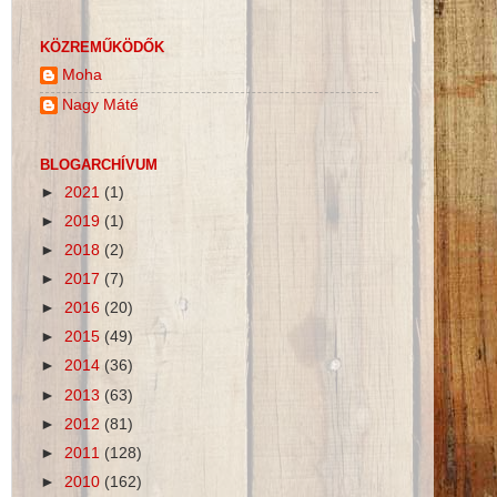
KÖZREMŰKÖDŐK
Moha
Nagy Máté
BLOGARCHÍVUM
►
2021
(1)
►
2019
(1)
►
2018
(2)
►
2017
(7)
►
2016
(20)
►
2015
(49)
►
2014
(36)
►
2013
(63)
►
2012
(81)
►
2011
(128)
►
2010
(162)