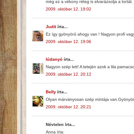
még ez a vékony réteg is elvarázsolja a tortát.
2009. október 12. 19:02
Judit
írta...
Ez így gyönyörű ahogy van ! Nagyon profi vagy
2009. október 12. 19:06
lúdanyó
írta...
Nagyon szép lett! A tetején azok a lila pamacso
2009. október 12. 20:12
Belly
írta...
Olyan márványosan szép mintája van.Gyönyör
2009. október 12. 20:21
Névtelen írta...
Anna írta: