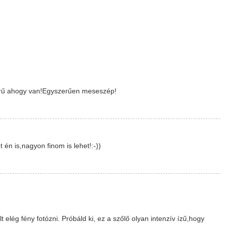
örű ahogy van!Egyszerűen meseszép!
én is,nagyon finom is lehet!:-))
lég fény fotózni. Próbáld ki, ez a szőlő olyan intenzív ízű,hogy