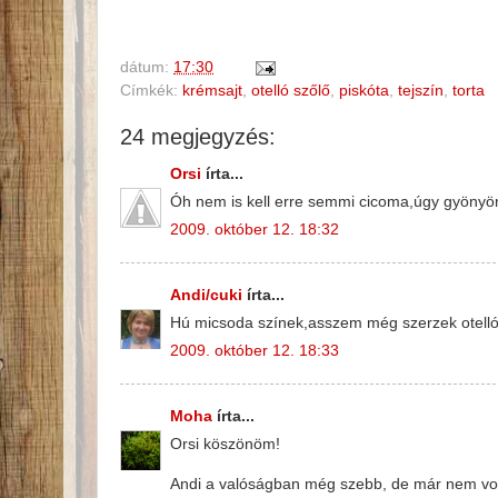
dátum:
17:30
Címkék:
krémsajt
,
otelló szőlő
,
piskóta
,
tejszín
,
torta
24 megjegyzés:
Orsi
írta...
Óh nem is kell erre semmi cicoma,úgy gyöny
2009. október 12. 18:32
Andi/cuki
írta...
Hú micsoda színek,asszem még szerzek otellót 
2009. október 12. 18:33
Moha
írta...
Orsi köszönöm!
Andi a valóságban még szebb, de már nem volt e