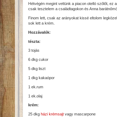
Hétvégén megint vettünk a piacon otelló szőlőt, ez a 
csak tesztelem a családtagokon és Anna barátnőmön,
Finom lett, csak az arányokat kissé eltolom legköze
sok lett a krém.
Hozzávalók:
tészta:
3 tojás
6 dkg cukor
5 dkg liszt
1 dkg kakaópor
1 ek.rum
1 ek.olaj
krém:
25 dkg
házi krémsajt
vagy mascarpone