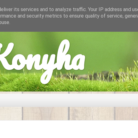
liver its services and to analyze traffic. Your IP address and u
rmance and security metrics to ensure quality of service, gene
buse.
onyha