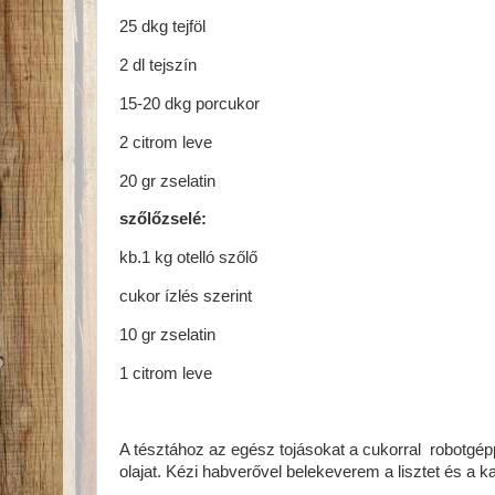
25 dkg tejföl
2 dl tejszín
15-20 dkg porcukor
2 citrom leve
20 gr zselatin
szőlőzselé:
kb.1 kg otelló szőlő
cukor ízlés szerint
10 gr zselatin
1 citrom leve
A tésztához az egész tojásokat a cukorral robotgép
olajat. Kézi habverővel belekeverem a lisztet és a k