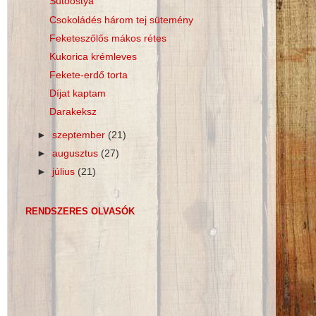
Sütőostya
Csokoládés három tej sütemény
Feketeszőlős mákos rétes
Kukorica krémleves
Fekete-erdő torta
Díjat kaptam
Darakeksz
►
szeptember
(21)
►
augusztus
(27)
►
július
(21)
RENDSZERES OLVASÓK