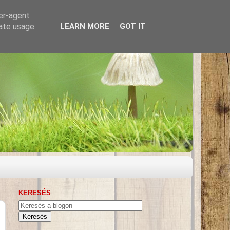
ser-agent
rate usage
LEARN MORE
GOT IT
KERESÉS