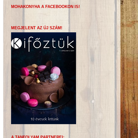
MOHAKONYHA A FACEBOOKON IS!
MEGJELENT AZ ÚJ SZÁM!
A TANFOLYAM PARTNEREI: