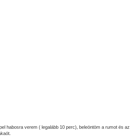
pel habosra verem ( legalább 10 perc), beleöntöm a rumot és az
akaót.