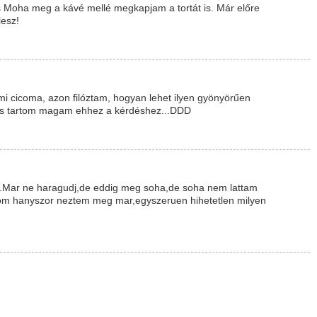
s Moha meg a kávé mellé megkapjam a tortát is. Már előre
lesz!
mmi cicoma, azon filóztam, hogyan lehet ilyen gyönyörűen
án is tartom magam ehhez a kérdéshez...DDD
det.Mar ne haragudj,de eddig meg soha,de soha nem lattam
udom hanyszor neztem meg mar,egyszeruen hihetetlen milyen