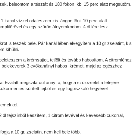
szek, beleöntöm a tésztát és 180 fokon kb. 15 perc alatt megsütöm.
anál vízzel odateszem kis lángon főni. 10 perc alatt
mplitörővel és egy szűrőn átnyomkodom. 4 dl lére lesz
rot is teszek bele. Pár kanál lében elvegyítem a 10 gr zselatint, kis
m kihűlni.
eleteszem a krémsajtot, tejfölt és tovább habosítom. A citromléhez
om, belekeverek 3 evőkanálnyi habos krémet, majd az egészhez
. Ezalatt megszilárdul annyira, hogy a szőlőzselét a tetejére
cukormentes sűrített tejből és egy fogpiszkáló hegyével
zemekkel.
dl tejszínből készítem, 1 citrom levével és kevesebb cukorral,
fogja a 10 gr. zselatin, nem kell bele több.