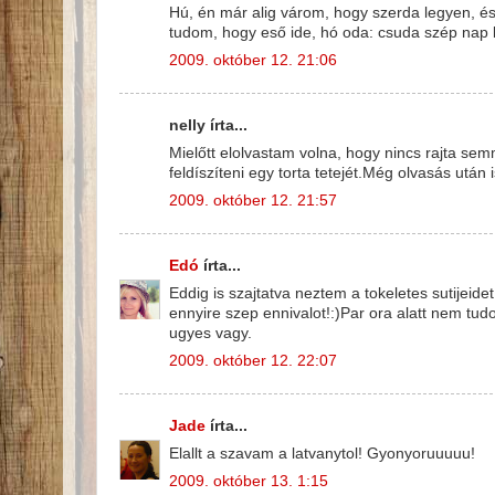
Hú, én már alig várom, hogy szerda legyen, é
tudom, hogy eső ide, hó oda: csuda szép nap 
2009. október 12. 21:06
nelly írta...
Mielőtt elolvastam volna, hogy nincs rajta se
feldíszíteni egy torta tetejét.Még olvasás ut
2009. október 12. 21:57
Edó
írta...
Eddig is szajtatva neztem a tokeletes sutijei
ennyire szep ennivalot!:)Par ora alatt nem t
ugyes vagy.
2009. október 12. 22:07
Jade
írta...
Elallt a szavam a latvanytol! Gyonyoruuuuu!
2009. október 13. 1:15