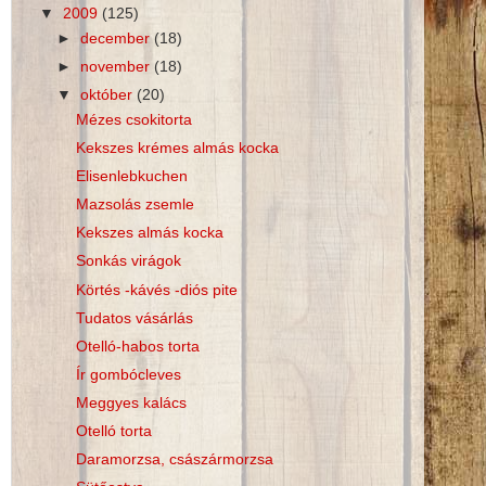
▼
2009
(125)
►
december
(18)
►
november
(18)
▼
október
(20)
Mézes csokitorta
Kekszes krémes almás kocka
Elisenlebkuchen
Mazsolás zsemle
Kekszes almás kocka
Sonkás virágok
Körtés -kávés -diós pite
Tudatos vásárlás
Otelló-habos torta
Ír gombócleves
Meggyes kalács
Otelló torta
Daramorzsa, császármorzsa