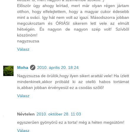
Elõször úgy ahogy leírtad, mert már olyan régen jártam
otthon, hogy elfelejtettem, hogy a magyar cukor édesebb
mint a sváci. Igy hát nem volt az igazi. Másodszorra jobban
megcukroztam és ÓRIÁSI sikerem lett vele az elmúlt
hétvégén. És nagyon de nagyon szép volt! Szívbõl
köszönöm!
nagyzsuzsa
Válasz
Moha
2010. április 20. 18:24
Nagyzsuzsa de örülök,hogy ilyen sikert arattál vele! Ha ízlett
mindenkinek,akkor próbáld ki az otelló habos tortámat
is,abban jobban érvényesül ez a csodás szőlő!
Válasz
Névtelen
2010. október 28. 11:03
egyszerűen gyönyörű ez a torta! még a héten megsütöm!
Válasz