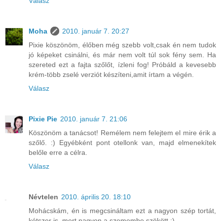
Válasz
Moha
2010. január 7. 20:27
Pixie köszönöm, élőben még szebb volt,csak én nem tudok
jó képeket csinálni, és már nem volt túl sok fény sem. Ha
szereted ezt a fajta szőlőt, ízleni fog! Próbáld a kevesebb
krém-több zselé verziót készíteni,amit írtam a végén.
Válasz
Pixie Pie
2010. január 7. 21:06
Köszönöm a tanácsot! Remélem nem felejtem el mire érik a
szőlő. :) Egyébként pont otellonk van, majd elmenekítek
belőle erre a célra.
Válasz
Névtelen
2010. április 20. 18:10
Mohácskám, én is megcsináltam ezt a nagyon szép tortát,
kétszer is, mert nagyon a szemembe szökött :)