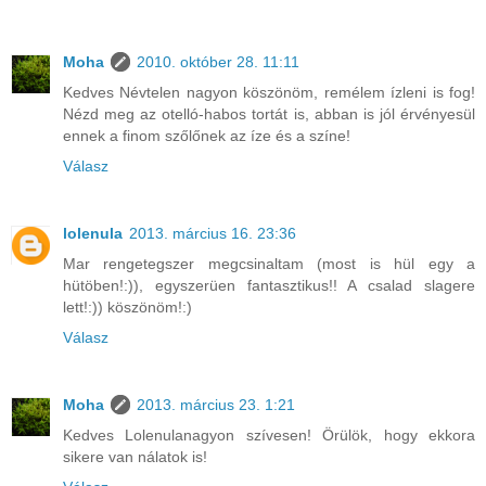
Moha
2010. október 28. 11:11
Kedves Névtelen nagyon köszönöm, remélem ízleni is fog!
Nézd meg az otelló-habos tortát is, abban is jól érvényesül
ennek a finom szőlőnek az íze és a színe!
Válasz
lolenula
2013. március 16. 23:36
Mar rengetegszer megcsinaltam (most is hül egy a
hütöben!:)), egyszerüen fantasztikus!! A csalad slagere
lett!:)) köszönöm!:)
Válasz
Moha
2013. március 23. 1:21
Kedves Lolenulanagyon szívesen! Örülök, hogy ekkora
sikere van nálatok is!