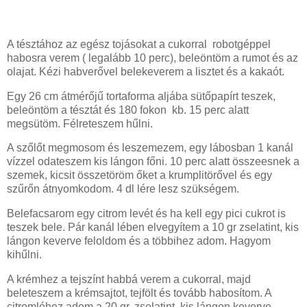
A tésztához az egész tojásokat a cukorral robotgéppel
habosra verem ( legalább 10 perc), beleöntöm a rumot és az
olajat. Kézi habverővel belekeverem a lisztet és a kakaót.
Egy 26 cm átmérőjű tortaforma aljába sütőpapírt teszek,
beleöntöm a tésztát és 180 fokon kb. 15 perc alatt
megsütöm. Félreteszem hűlni.
A szőlőt megmosom és leszemezem, egy lábosban 1 kanál
vízzel odateszem kis lángon főni. 10 perc alatt összeesnek a
szemek, kicsit összetöröm őket a krumplitörővel és egy
szűrőn átnyomkodom. 4 dl lére lesz szükségem.
Belefacsarom egy citrom levét és ha kell egy pici cukrot is
teszek bele. Pár kanál lében elvegyítem a 10 gr zselatint, kis
lángon keverve feloldom és a többihez adom. Hagyom
kihűlni.
A krémhez a tejszínt habbá verem a cukorral, majd
beleteszem a krémsajtot, tejfölt és tovább habosítom. A
citromléhez adom a 20 gr. zselatint, kis lángon keverve