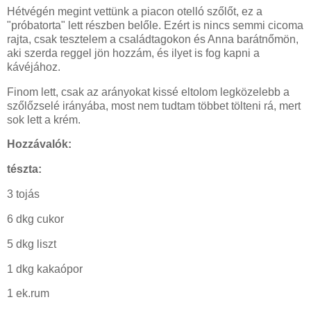
Hétvégén megint vettünk a piacon otelló szőlőt, ez a
"próbatorta" lett részben belőle. Ezért is nincs semmi cicoma
rajta, csak tesztelem a családtagokon és Anna barátnőmön,
aki szerda reggel jön hozzám, és ilyet is fog kapni a
kávéjához.
Finom lett, csak az arányokat kissé eltolom legközelebb a
szőlőzselé irányába, most nem tudtam többet tölteni rá, mert
sok lett a krém.
Hozzávalók:
tészta:
3 tojás
6 dkg cukor
5 dkg liszt
1 dkg kakaópor
1 ek.rum