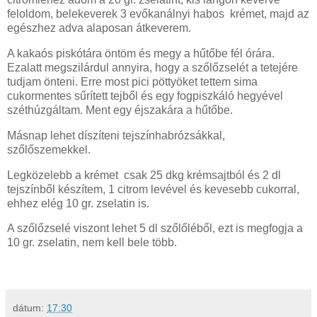
feloldom, belekeverek 3 evőkanálnyi habos krémet, majd az
egészhez adva alaposan átkeverem.
A kakaós piskótára öntöm és megy a hűtőbe fél órára.
Ezalatt megszilárdul annyira, hogy a szőlőzselét a tetejére
tudjam önteni. Erre most pici pöttyöket tettem sima
cukormentes sűrített tejből és egy fogpiszkáló hegyével
széthúzgáltam. Ment egy éjszakára a hűtőbe.
Másnap lehet díszíteni tejszínhabrózsákkal,
szőlőszemekkel.
Legközelebb a krémet csak 25 dkg krémsajtból és 2 dl
tejszínből készítem, 1 citrom levével és kevesebb cukorral,
ehhez elég 10 gr. zselatin is.
A szőlőzselé viszont lehet 5 dl szőlőléből, ezt is megfogja a
10 gr. zselatin, nem kell bele több.
dátum:
17:30