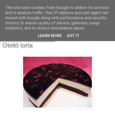
This site uses cookies from Google to deliver its services
Moha Konyha
and to analyze traffic. Your IP address and user-agent are
shared with Google along with performance and security
metrics to ensure quality of service, generate usage
statistics, and to detect and address abuse.
▼
LEARN MORE
GOT IT
2009. október 12., hétfő
Otelló torta