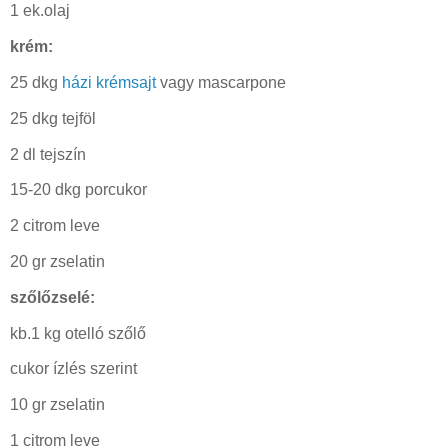
1 ek.olaj
krém:
25 dkg
házi krémsajt
vagy mascarpone
25 dkg tejföl
2 dl tejszín
15-20 dkg porcukor
2 citrom leve
20 gr zselatin
szőlőzselé:
kb.1 kg otelló szőlő
cukor ízlés szerint
10 gr zselatin
1 citrom leve