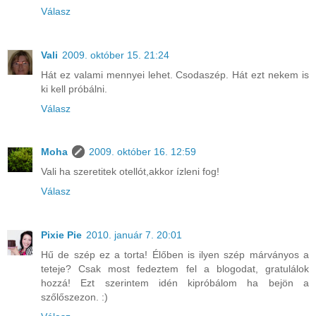
Válasz
Vali
2009. október 15. 21:24
Hát ez valami mennyei lehet. Csodaszép. Hát ezt nekem is
ki kell próbálni.
Válasz
Moha
2009. október 16. 12:59
Vali ha szeretitek otellót,akkor ízleni fog!
Válasz
Pixie Pie
2010. január 7. 20:01
Hű de szép ez a torta! Élőben is ilyen szép márványos a
teteje? Csak most fedeztem fel a blogodat, gratulálok
hozzá! Ezt szerintem idén kipróbálom ha bejön a
szőlőszezon. :)