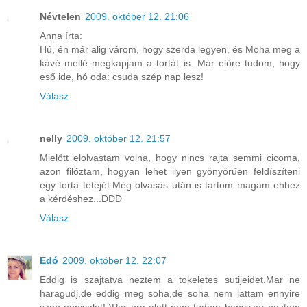
Névtelen
2009. október 12. 21:06
Anna írta:
Hú, én már alig várom, hogy szerda legyen, és Moha meg a
kávé mellé megkapjam a tortát is. Már előre tudom, hogy
eső ide, hó oda: csuda szép nap lesz!
Válasz
nelly
2009. október 12. 21:57
Mielőtt elolvastam volna, hogy nincs rajta semmi cicoma,
azon filóztam, hogyan lehet ilyen gyönyörűen feldíszíteni
egy torta tetejét.Még olvasás után is tartom magam ehhez
a kérdéshez...DDD
Válasz
Edó
2009. október 12. 22:07
Eddig is szajtatva neztem a tokeletes sutijeidet.Mar ne
haragudj,de eddig meg soha,de soha nem lattam ennyire
szep ennivalot!:)Par ora alatt nem tudom hanyszor neztem