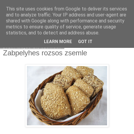
This site uses cookies from Google to deliver its services
Moha Konyha
and to analyze traffic. Your IP address and user-agent are
shared with Google along with performance and security
metrics to ensure quality of service, generate usage
statistics, and to detect and address abuse.
▼
LEARN MORE
GOT IT
2010. május 1., szombat
Zabpelyhes rozsos zsemle