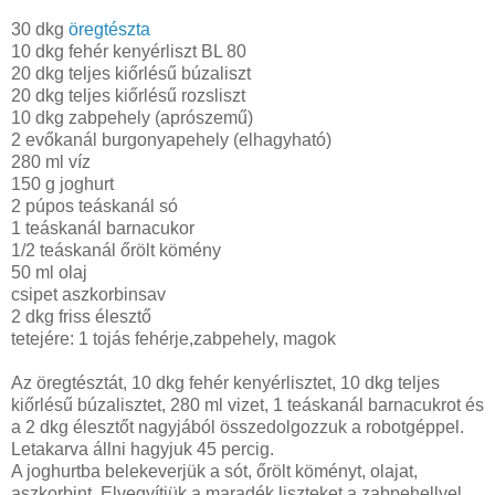
30 dkg
öregtészta
10 dkg fehér kenyérliszt BL 80
20 dkg teljes kiőrlésű búzaliszt
20 dkg teljes kiőrlésű rozsliszt
10 dkg zabpehely (aprószemű)
2 evőkanál burgonyapehely (elhagyható)
280 ml víz
150 g joghurt
2 púpos teáskanál só
1 teáskanál barnacukor
1/2 teáskanál őrölt kömény
50 ml olaj
csipet aszkorbinsav
2 dkg friss élesztő
tetejére: 1 tojás fehérje,zabpehely, magok
Az öregtésztát, 10 dkg fehér kenyérlisztet, 10 dkg teljes
kiőrlésű búzalisztet, 280 ml vizet, 1 teáskanál barnacukrot és
a 2 dkg élesztőt nagyjából összedolgozzuk a robotgéppel.
Letakarva állni hagyjuk 45 percig.
A joghurtba belekeverjük a sót, őrölt köményt, olajat,
aszkorbint. Elvegyítjük a maradék liszteket a zabpehellyel,