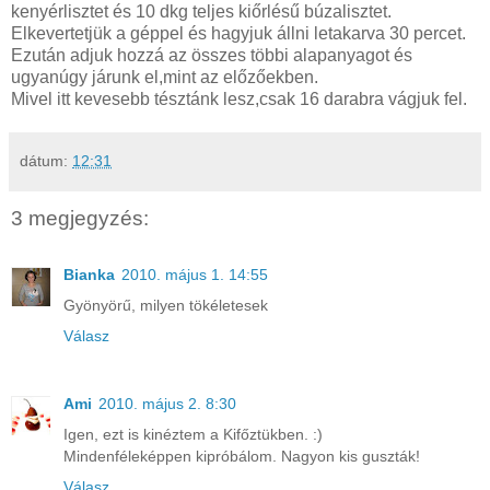
kenyérlisztet és 10 dkg teljes kiőrlésű búzalisztet.
Elkevertetjük a géppel és hagyjuk állni letakarva 30 percet.
Ezután adjuk hozzá az összes többi alapanyagot és
ugyanúgy járunk el,mint az előzőekben.
Mivel itt kevesebb tésztánk lesz,csak 16 darabra vágjuk fel.
dátum:
12:31
3 megjegyzés:
Bianka
2010. május 1. 14:55
Gyönyörű, milyen tökéletesek
Válasz
Ami
2010. május 2. 8:30
Igen, ezt is kinéztem a Kifőztükben. :)
Mindenféleképpen kipróbálom. Nagyon kis guszták!
Válasz