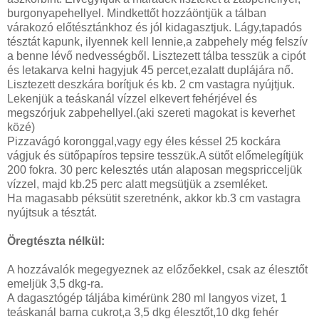
burgonyapehellyel. Mindkettőt hozzáöntjük a tálban
várakozó előtésztánkhoz és jól kidagasztjuk. Lágy,tapadós
tésztát kapunk, ilyennek kell lennie,a zabpehely még felszív
a benne lévő nedvességből. Lisztezett tálba tesszük a cipót
és letakarva kelni hagyjuk 45 percet,ezalatt duplájára nő.
Lisztezett deszkára borítjuk és kb. 2 cm vastagra nyújtjuk.
Lekenjük a teáskanál vízzel elkevert fehérjével és
megszórjuk zabpehellyel.(aki szereti magokat is keverhet
közé)
Pizzavágó koronggal,vagy egy éles késsel 25 kockára
vágjuk és sütőpapíros tepsire tesszük.A sütőt előmelegítjük
200 fokra. 30 perc kelesztés után alaposan megspricceljük
vízzel, majd kb.25 perc alatt megsütjük a zsemléket.
Ha magasabb péksütit szeretnénk, akkor kb.3 cm vastagra
nyújtsuk a tésztát.
Öregtészta nélkül:
A hozzávalók megegyeznek az előzőekkel, csak az élesztőt
emeljük 3,5 dkg-ra.
A dagasztógép táljába kimérünk 280 ml langyos vizet, 1
teáskanál barna cukrot,a 3,5 dkg élesztőt,10 dkg fehér