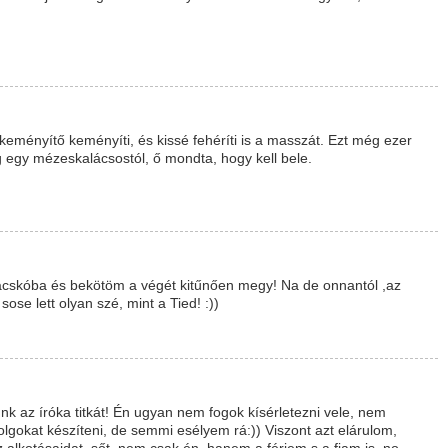
keményítő keményíti, és kissé fehéríti is a masszát. Ezt még ezer
egy mézeskalácsostól, ő mondta, hogy kell bele.
acskóba és bekötöm a végét kitűnően megy! Na de onnantól ,az
ose lett olyan szé, mint a Tied! :))
 az íróka titkát! Én ugyan nem fogok kísérletezni vele, nem
lgokat készíteni, de semmi esélyem rá:)) Viszont azt elárulom,