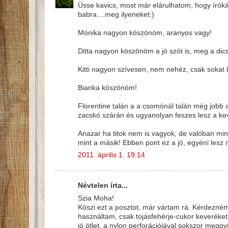
Üsse kavics, most már elárulhatom, hogy írók
babra....meg ilyeneket:)
Mónika nagyon köszönöm, aranyos vagy!
Ditta nagyon köszönöm a jó szót is, meg a dicsé
Kitti nagyon szívesen, nem nehéz, csak sokat k
Bianka köszönöm!
Florentine talán a a csomónál talán még jobb a
zacskó szárán és ugyanolyan feszes lesz a kev
Anazar ha titok nem is vagyok, de valóban min
mint a másik! Ebben pont ez a jó, egyéni les
2011. április 1. 19:14
Névtelen írta...
Szia Moha!
Köszi ezt a posztot, már vártam rá. Kérdezné
használtam, csak tojásfehérje-cukor keveréke
jó ötlet, a nylon perforációjával sokszor me