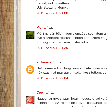
bánod, írok privátban.
Üdv Steczina Mónika
2011. április 1. 21:08
Moha
írta...
Móni ne várj tőlem vegyelemzést, szerintem a 
éve a szentendrei skanzenben kérdeztem meg 
Írj nyugodtan, szívesen válaszolok!
2011. április 1. 21:20
erdoseva55
írta...
Hát nekem addig, hogy készen beletöltöm a z
írókázás, hát már ugyan sokat készítettem, de s
2011. április 1. 22:04
Cecilia
írta...
Nagyon aranyos vagy, hogy megosztottad velünk
mintha nem szeretnék én is ilyen csodálatos do