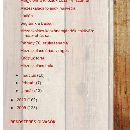
Megjelent a Kifőztük 2011 / 4. száma!
Mézeskalács tojások húsvétra
Lúdláb
Segítünk a bajban
Mézeskalács köszönetajándék esküvőre,
nászruhás sz...
Páfrány 70. születésnapja
Mézeskalács óriás virágok
Kifőztük torta
Mézeskalács íróka
►
március
(10)
►
február
(7)
►
január
(13)
►
2010
(162)
►
2009
(125)
RENDSZERES OLVASÓK