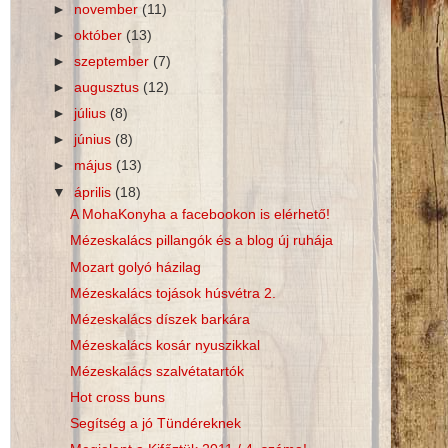
►
november
(11)
►
október
(13)
►
szeptember
(7)
►
augusztus
(12)
►
július
(8)
►
június
(8)
►
május
(13)
▼
április
(18)
A MohaKonyha a facebookon is elérhető!
Mézeskalács pillangók és a blog új ruhája
Mozart golyó házilag
Mézeskalács tojások húsvétra 2.
Mézeskalács díszek barkára
Mézeskalács kosár nyuszikkal
Mézeskalács szalvétatartók
Hot cross buns
Segítség a jó Tündéreknek