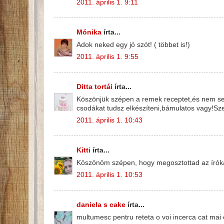
2011. április 1. 9:11
Mónika
írta...
Adok neked egy jó szót! ( többet is!)
2011. április 1. 9:55
Ditta tortái
írta...
Köszönjük szépen a remek receptet,és nem se
csodákat tudsz elkészíteni,bámulatos vagy!Sze
2011. április 1. 10:43
Kitti
írta...
Köszönöm szépen, hogy megosztottad az íróka t
2011. április 1. 10:53
daniela s cake
írta...
multumesc pentru reteta o voi incerca cat mai