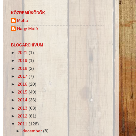
KÖZREMŰKÖDŐK
Moha
Nagy Máté
BLOGARCHÍVUM
►
2021
(1)
►
2019
(1)
►
2018
(2)
►
2017
(7)
►
2016
(20)
►
2015
(49)
►
2014
(36)
►
2013
(63)
►
2012
(81)
▼
2011
(128)
►
december
(8)