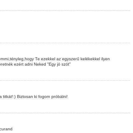
mmi,tényleg,hogy Te ezekkel az egyszerű kelékekkel ilyen
retnék ezért adni Neked "Egy jó szót"
itkát!:) Biztosan ki fogom próbálni!
 curand