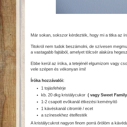
Már sokan, sokszor kérdezték, hogy mi a titka az 
Titokról nem tudok beszámolni, de szívesen megmu
a vastagabb fajtából, amelyet tölcsér alakúra hegesz
Ebbe kerül az íróka, a tetejénél elgumizom vagy cso
vele szépen és vékonyan írni!
Íróka hozzávalói:
1 tojásfehérje
kb. 20 dkg kristálycukor
( vagy Sweet Family 
1-2 csapott evőkanál étkezési keményítő
1 kávéskanál citromlé / ecet
a színesekhez ételfesték
A kristálycukrot nagyon finom porrá őrölöm a kávéda