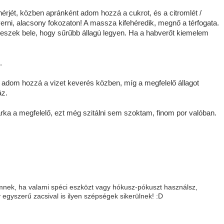
érjét, közben apránként adom hozzá a cukrot, és a citromlét /
erni, alacsony fokozaton! A massza kifehéredik, megnő a térfogata.
eszek bele, hogy sűrűbb állagú legyen. Ha a habverőt kiemelem
.
 adom hozzá a vizet keverés közben, míg a megfelelő állagot
áz.
rka a megfelelő, ezt még szitálni sem szoktam, finom por valóban.
emnek, ha valami spéci eszközt vagy hókusz-pókuszt használsz,
egyszerű zacsival is ilyen szépségek sikerülnek! :D