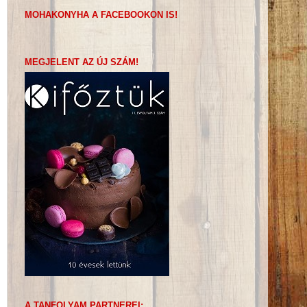
MOHAKONYHA A FACEBOOKON IS!
MEGJELENT AZ ÚJ SZÁM!
A TANFOLYAM PARTNEREI: