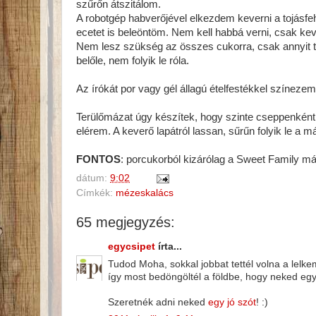
szűrőn átszitálom.
A robotgép habverőjével elkezdem keverni a tojásfeh
ecetet is beleöntöm. Nem kell habbá verni, csak kev
Nem lesz szükség az összes cukorra, csak annyit t
belőle, nem folyik le róla.
Az írókát por vagy gél állagú ételfestékkel színezem
Terülőmázat úgy készítek, hogy szinte cseppenként
elérem. A keverő lapátról lassan, sűrűn folyik le a m
FONTOS
: porcukorból kizárólag a Sweet Family má
dátum:
9:02
Címkék:
mézeskalács
65 megjegyzés:
egycsipet
írta...
Tudod Moha, sokkal jobbat tettél volna a lelk
így most bedöngöltél a földbe, hogy neked egy 
Szeretnék adni neked
egy jó szót
! :)