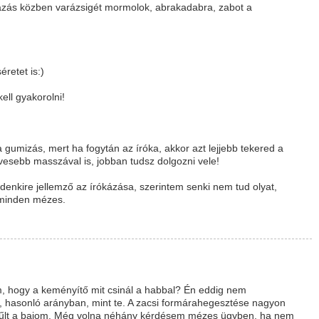
ázás közben varázsigét mormolok, abrakadabra, zabot a
retet is:)
ell gyakorolni!
 gumizás, mert ha fogytán az íróka, akkor azt lejjebb tekered a
esebb masszával is, jobban tudsz dolgozni vele!
denkire jellemző az írókázása, szerintem senki nem tud olyat,
z minden mézes.
m, hogy a keményítő mit csinál a habbal? Én eddig nem
t, hasonló arányban, mint te. A zacsi formárahegesztése nagyon
ggyűlt a bajom. Még volna néhány kérdésem mézes ügyben, ha nem