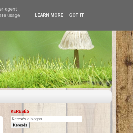
ser-agent
rate usage
LEARN MORE
GOT IT
KERESÉS