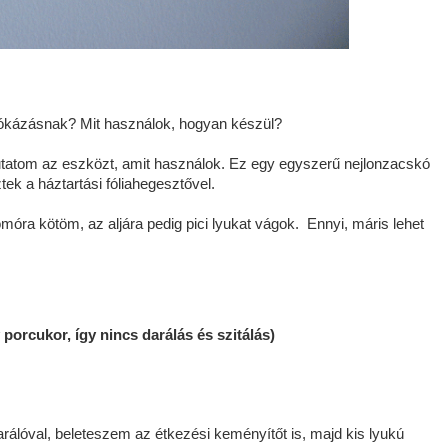
írókázásnak? Mit használok, hogyan készül?
tatom az eszközt, amit használok. Ez egy egyszerű nejlonzacskó
tek a háztartási fóliahegesztővel.
móra kötöm, az aljára pedig pici lyukat vágok. Ennyi, máris lehet
porcukor, így nincs darálás és szitálás)
rálóval, beleteszem az étkezési keményítőt is, majd kis lyukú