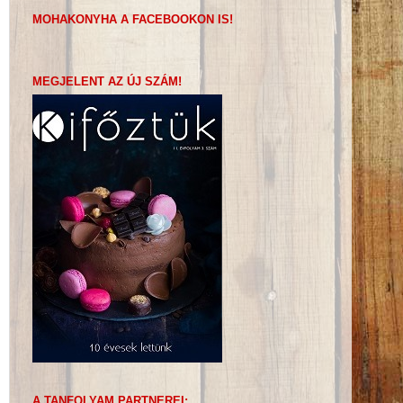
MOHAKONYHA A FACEBOOKON IS!
MEGJELENT AZ ÚJ SZÁM!
A TANFOLYAM PARTNEREI: