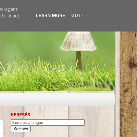
ser-agent
rate usage
LEARN MORE
GOT IT
KERESÉS