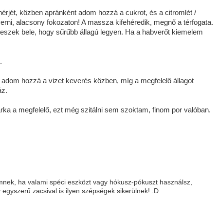
érjét, közben apránként adom hozzá a cukrot, és a citromlét /
erni, alacsony fokozaton! A massza kifehéredik, megnő a térfogata.
eszek bele, hogy sűrűbb állagú legyen. Ha a habverőt kiemelem
.
 adom hozzá a vizet keverés közben, míg a megfelelő állagot
áz.
rka a megfelelő, ezt még szitálni sem szoktam, finom por valóban.
emnek, ha valami spéci eszközt vagy hókusz-pókuszt használsz,
egyszerű zacsival is ilyen szépségek sikerülnek! :D