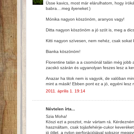
Üsse kavics, most már elárulhatom, hogy írók
babra....meg ilyeneket:)
Mónika nagyon köszönöm, aranyos vagy!
Ditta nagyon köszönöm a jó szót is, meg a dicsé
Kitti nagyon szívesen, nem nehéz, csak sokat k
Bianka köszönöm!
Florentine talán a a csomónál talán még jobb a
zacskó szárán és ugyanolyan feszes lesz a kev
Anazar ha titok nem is vagyok, de valóban min
mint a másik! Ebben pont ez a jó, egyéni les
2011. április 1. 19:14
Névtelen írta...
Szia Moha!
Köszi ezt a posztot, már vártam rá. Kérdezné
használtam, csak tojásfehérje-cukor keveréke
jó ötlet, a nylon perforációjával sokszor me