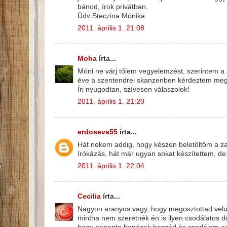
bánod, írok privátban.
Üdv Steczina Mónika
2011. április 1. 21:08
Moha
írta...
Móni ne várj tőlem vegyelemzést, szerintem a 
éve a szentendrei skanzenben kérdeztem meg 
Írj nyugodtan, szívesen válaszolok!
2011. április 1. 21:20
erdoseva55
írta...
Hát nekem addig, hogy készen beletöltöm a z
írókázás, hát már ugyan sokat készítettem, de s
2011. április 1. 22:04
Cecilia
írta...
Nagyon aranyos vagy, hogy megosztottad velünk
mintha nem szeretnék én is ilyen csodálatos do