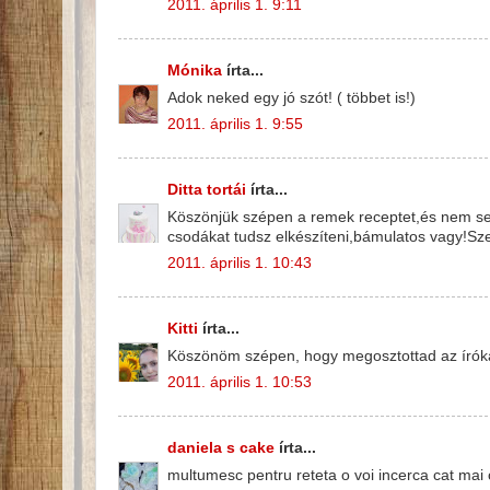
2011. április 1. 9:11
Mónika
írta...
Adok neked egy jó szót! ( többet is!)
2011. április 1. 9:55
Ditta tortái
írta...
Köszönjük szépen a remek receptet,és nem se
csodákat tudsz elkészíteni,bámulatos vagy!Sze
2011. április 1. 10:43
Kitti
írta...
Köszönöm szépen, hogy megosztottad az íróka t
2011. április 1. 10:53
daniela s cake
írta...
multumesc pentru reteta o voi incerca cat mai