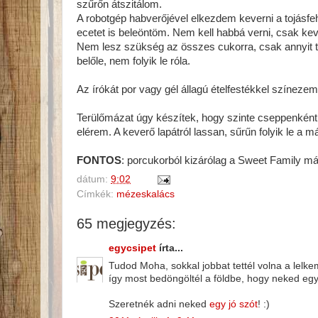
szűrőn átszitálom.
A robotgép habverőjével elkezdem keverni a tojásfeh
ecetet is beleöntöm. Nem kell habbá verni, csak kev
Nem lesz szükség az összes cukorra, csak annyit t
belőle, nem folyik le róla.
Az írókát por vagy gél állagú ételfestékkel színezem
Terülőmázat úgy készítek, hogy szinte cseppenként
elérem. A keverő lapátról lassan, sűrűn folyik le a m
FONTOS
: porcukorból kizárólag a Sweet Family má
dátum:
9:02
Címkék:
mézeskalács
65 megjegyzés:
egycsipet
írta...
Tudod Moha, sokkal jobbat tettél volna a lelk
így most bedöngöltél a földbe, hogy neked egy 
Szeretnék adni neked
egy jó szót
! :)