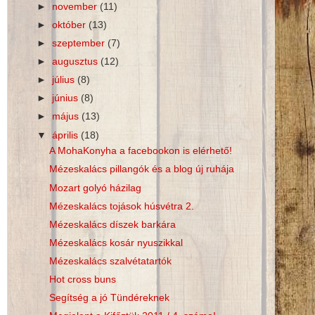
►
november
(11)
►
október
(13)
►
szeptember
(7)
►
augusztus
(12)
►
július
(8)
►
június
(8)
►
május
(13)
▼
április
(18)
A MohaKonyha a facebookon is elérhető!
Mézeskalács pillangók és a blog új ruhája
Mozart golyó házilag
Mézeskalács tojások húsvétra 2.
Mézeskalács díszek barkára
Mézeskalács kosár nyuszikkal
Mézeskalács szalvétatartók
Hot cross buns
Segítség a jó Tündéreknek