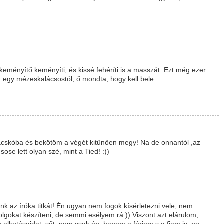
keményítő keményíti, és kissé fehéríti is a masszát. Ezt még ezer
egy mézeskalácsostól, ő mondta, hogy kell bele.
acskóba és bekötöm a végét kitűnően megy! Na de onnantól ,az
ose lett olyan szé, mint a Tied! :))
 az íróka titkát! Én ugyan nem fogok kísérletezni vele, nem
lgokat készíteni, de semmi esélyem rá:)) Viszont azt elárulom,