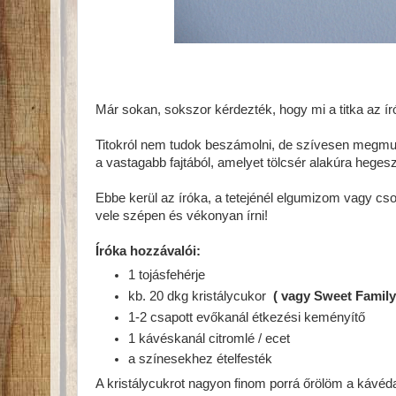
Már sokan, sokszor kérdezték, hogy mi a titka az 
Titokról nem tudok beszámolni, de szívesen megmu
a vastagabb fajtából, amelyet tölcsér alakúra hegesz
Ebbe kerül az íróka, a tetejénél elgumizom vagy cso
vele szépen és vékonyan írni!
Íróka hozzávalói:
1 tojásfehérje
kb. 20 dkg kristálycukor
( vagy Sweet Family 
1-2 csapott evőkanál étkezési keményítő
1 kávéskanál citromlé / ecet
a színesekhez ételfesték
A kristálycukrot nagyon finom porrá őrölöm a kávéda