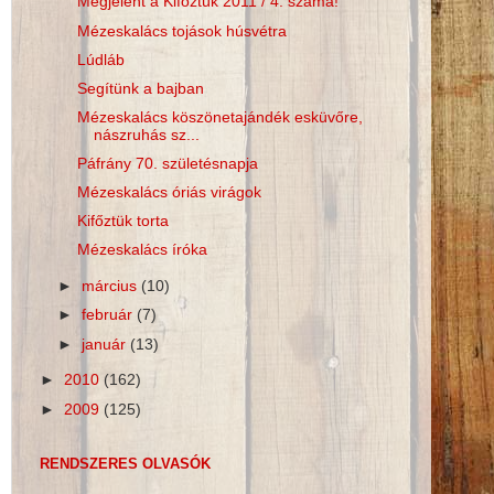
Megjelent a Kifőztük 2011 / 4. száma!
Mézeskalács tojások húsvétra
Lúdláb
Segítünk a bajban
Mézeskalács köszönetajándék esküvőre,
nászruhás sz...
Páfrány 70. születésnapja
Mézeskalács óriás virágok
Kifőztük torta
Mézeskalács íróka
►
március
(10)
►
február
(7)
►
január
(13)
►
2010
(162)
►
2009
(125)
RENDSZERES OLVASÓK