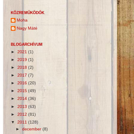
KÖZREMŰKÖDŐK
Moha
Nagy Máté
BLOGARCHÍVUM
►
2021
(1)
►
2019
(1)
►
2018
(2)
►
2017
(7)
►
2016
(20)
►
2015
(49)
►
2014
(36)
►
2013
(63)
►
2012
(81)
▼
2011
(128)
►
december
(8)