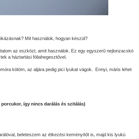
írókázásnak? Mit használok, hogyan készül?
tatom az eszközt, amit használok. Ez egy egyszerű nejlonzacskó
tek a háztartási fóliahegesztővel.
móra kötöm, az aljára pedig pici lyukat vágok. Ennyi, máris lehet
porcukor, így nincs darálás és szitálás)
rálóval, beleteszem az étkezési keményítőt is, majd kis lyukú