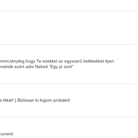
mmi,tényleg,hogy Te ezekkel az egyszerű kelékekkel ilyen
retnék ezért adni Neked "Egy jó szót"
itkát!:) Biztosan ki fogom próbálni!
 curand