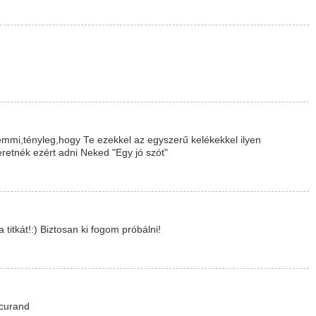
mmi,tényleg,hogy Te ezekkel az egyszerű kelékekkel ilyen
retnék ezért adni Neked "Egy jó szót"
itkát!:) Biztosan ki fogom próbálni!
 curand