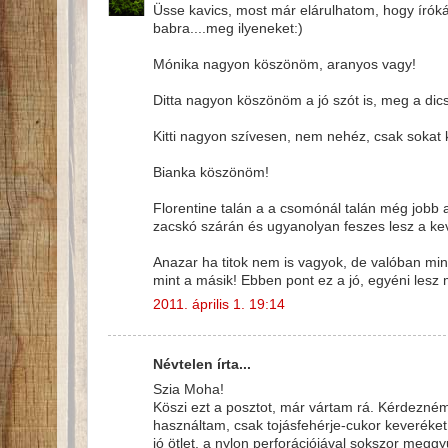
Üsse kavics, most már elárulhatom, hogy írók
babra....meg ilyeneket:)
Mónika nagyon köszönöm, aranyos vagy!
Ditta nagyon köszönöm a jó szót is, meg a dicsé
Kitti nagyon szívesen, nem nehéz, csak sokat k
Bianka köszönöm!
Florentine talán a a csomónál talán még jobb a
zacskó szárán és ugyanolyan feszes lesz a kev
Anazar ha titok nem is vagyok, de valóban min
mint a másik! Ebben pont ez a jó, egyéni les
2011. április 1. 19:14
Névtelen írta...
Szia Moha!
Köszi ezt a posztot, már vártam rá. Kérdezné
használtam, csak tojásfehérje-cukor keveréke
jó ötlet, a nylon perforációjával sokszor me