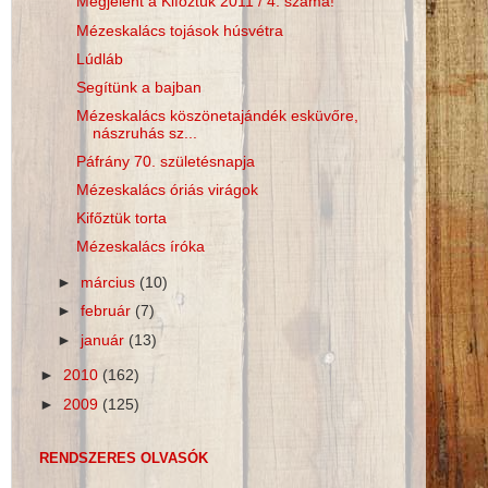
Megjelent a Kifőztük 2011 / 4. száma!
Mézeskalács tojások húsvétra
Lúdláb
Segítünk a bajban
Mézeskalács köszönetajándék esküvőre,
nászruhás sz...
Páfrány 70. születésnapja
Mézeskalács óriás virágok
Kifőztük torta
Mézeskalács íróka
►
március
(10)
►
február
(7)
►
január
(13)
►
2010
(162)
►
2009
(125)
RENDSZERES OLVASÓK