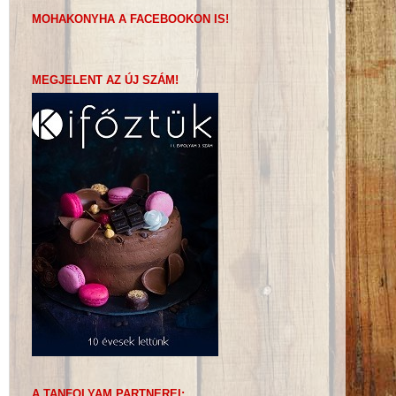
MOHAKONYHA A FACEBOOKON IS!
MEGJELENT AZ ÚJ SZÁM!
A TANFOLYAM PARTNEREI: