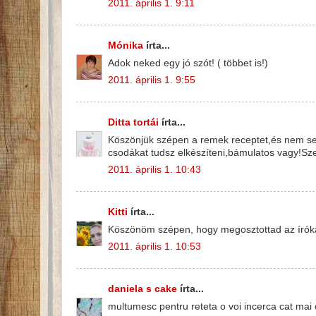
2011. április 1. 9:11
Mónika
írta...
Adok neked egy jó szót! ( többet is!)
2011. április 1. 9:55
Ditta tortái
írta...
Köszönjük szépen a remek receptet,és nem se
csodákat tudsz elkészíteni,bámulatos vagy!Sze
2011. április 1. 10:43
Kitti
írta...
Köszönöm szépen, hogy megosztottad az íróka t
2011. április 1. 10:53
daniela s cake
írta...
multumesc pentru reteta o voi incerca cat mai