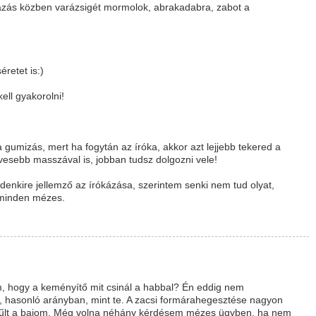
ázás közben varázsigét mormolok, abrakadabra, zabot a
retet is:)
ell gyakorolni!
 gumizás, mert ha fogytán az íróka, akkor azt lejjebb tekered a
esebb masszával is, jobban tudsz dolgozni vele!
denkire jellemző az írókázása, szerintem senki nem tud olyat,
z minden mézes.
m, hogy a keményítő mit csinál a habbal? Én eddig nem
t, hasonló arányban, mint te. A zacsi formárahegesztése nagyon
ggyűlt a bajom. Még volna néhány kérdésem mézes ügyben, ha nem