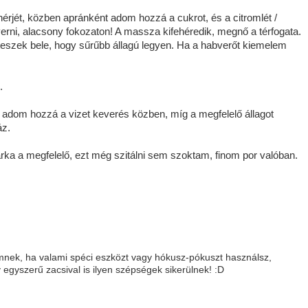
érjét, közben apránként adom hozzá a cukrot, és a citromlét /
erni, alacsony fokozaton! A massza kifehéredik, megnő a térfogata.
eszek bele, hogy sűrűbb állagú legyen. Ha a habverőt kiemelem
.
 adom hozzá a vizet keverés közben, míg a megfelelő állagot
áz.
rka a megfelelő, ezt még szitálni sem szoktam, finom por valóban.
emnek, ha valami spéci eszközt vagy hókusz-pókuszt használsz,
egyszerű zacsival is ilyen szépségek sikerülnek! :D