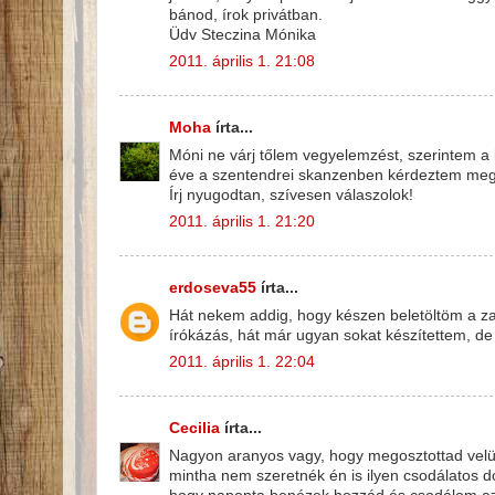
bánod, írok privátban.
Üdv Steczina Mónika
2011. április 1. 21:08
Moha
írta...
Móni ne várj tőlem vegyelemzést, szerintem a 
éve a szentendrei skanzenben kérdeztem meg 
Írj nyugodtan, szívesen válaszolok!
2011. április 1. 21:20
erdoseva55
írta...
Hát nekem addig, hogy készen beletöltöm a z
írókázás, hát már ugyan sokat készítettem, de s
2011. április 1. 22:04
Cecilia
írta...
Nagyon aranyos vagy, hogy megosztottad velünk
mintha nem szeretnék én is ilyen csodálatos do