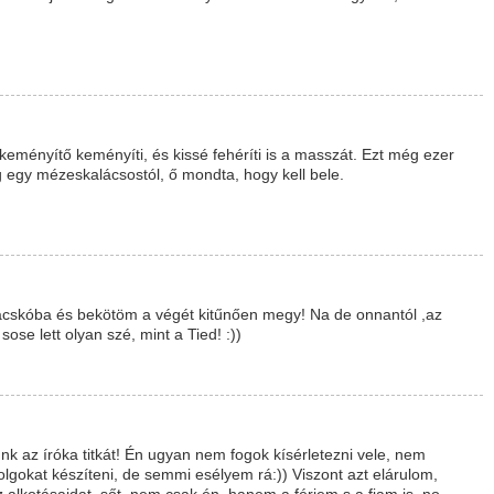
keményítő keményíti, és kissé fehéríti is a masszát. Ezt még ezer
egy mézeskalácsostól, ő mondta, hogy kell bele.
acskóba és bekötöm a végét kitűnően megy! Na de onnantól ,az
ose lett olyan szé, mint a Tied! :))
 az íróka titkát! Én ugyan nem fogok kísérletezni vele, nem
lgokat készíteni, de semmi esélyem rá:)) Viszont azt elárulom,