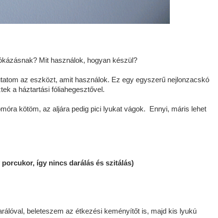
írókázásnak? Mit használok, hogyan készül?
tatom az eszközt, amit használok. Ez egy egyszerű nejlonzacskó
tek a háztartási fóliahegesztővel.
móra kötöm, az aljára pedig pici lyukat vágok. Ennyi, máris lehet
porcukor, így nincs darálás és szitálás)
rálóval, beleteszem az étkezési keményítőt is, majd kis lyukú