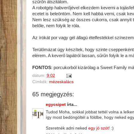
szűrőn átszitálom.
A robotgép habverőjével elkezdem keverni a tojásfeh
ecetet is beleöntöm. Nem kell habbá verni, csak kev
Nem lesz szükség az összes cukorra, csak annyit t
belőle, nem folyik le róla.
Az írókát por vagy gél állagú ételfestékkel színezem
Terülőmázat úgy készítek, hogy szinte cseppenként
elérem. A keverő lapátról lassan, sűrűn folyik le a m
FONTOS
: porcukorból kizárólag a Sweet Family má
dátum:
9:02
Címkék:
mézeskalács
65 megjegyzés:
egycsipet
írta...
Tudod Moha, sokkal jobbat tettél volna a lelk
így most bedöngöltél a földbe, hogy neked egy 
Szeretnék adni neked
egy jó szót
! :)