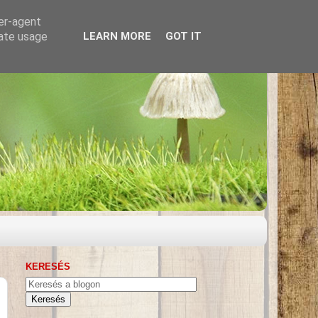
ser-agent
rate usage
LEARN MORE
GOT IT
KERESÉS