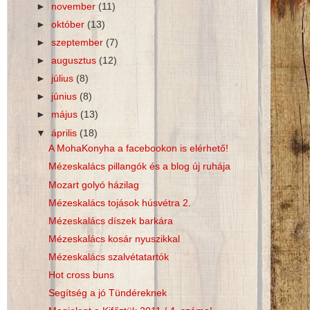
►
november
(11)
►
október
(13)
►
szeptember
(7)
►
augusztus
(12)
►
július
(8)
►
június
(8)
►
május
(13)
▼
április
(18)
A MohaKonyha a facebookon is elérhető!
Mézeskalács pillangók és a blog új ruhája
Mozart golyó házilag
Mézeskalács tojások húsvétra 2.
Mézeskalács díszek barkára
Mézeskalács kosár nyuszikkal
Mézeskalács szalvétatartók
Hot cross buns
Segítség a jó Tündéreknek