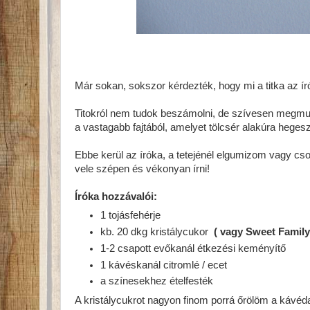
Már sokan, sokszor kérdezték, hogy mi a titka az 
Titokról nem tudok beszámolni, de szívesen megmu
a vastagabb fajtából, amelyet tölcsér alakúra hegesz
Ebbe kerül az íróka, a tetejénél elgumizom vagy cso
vele szépen és vékonyan írni!
Íróka hozzávalói:
1 tojásfehérje
kb. 20 dkg kristálycukor
( vagy Sweet Family 
1-2 csapott evőkanál étkezési keményítő
1 kávéskanál citromlé / ecet
a színesekhez ételfesték
A kristálycukrot nagyon finom porrá őrölöm a kávéda