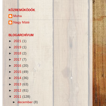
KÖZREMŰKÖDŐK
Moha
Nagy Máté
BLOGARCHÍVUM
►
2021
(1)
►
2019
(1)
►
2018
(2)
►
2017
(7)
►
2016
(20)
►
2015
(49)
►
2014
(36)
►
2013
(63)
►
2012
(81)
▼
2011
(128)
►
december
(8)