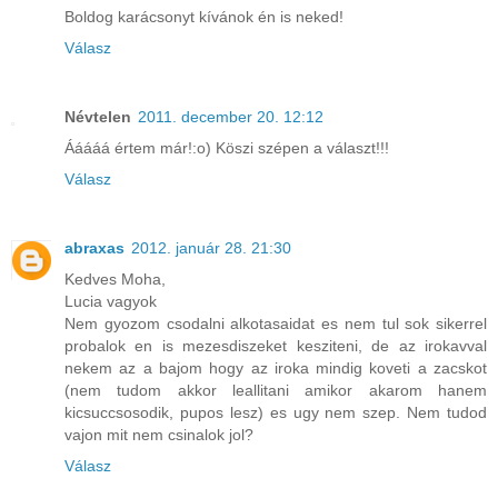
Boldog karácsonyt kívánok én is neked!
Válasz
Névtelen
2011. december 20. 12:12
Ááááá értem már!:o) Köszi szépen a választ!!!
Válasz
abraxas
2012. január 28. 21:30
Kedves Moha,
Lucia vagyok
Nem gyozom csodalni alkotasaidat es nem tul sok sikerrel
probalok en is mezesdiszeket kesziteni, de az irokavval
nekem az a bajom hogy az iroka mindig koveti a zacskot
(nem tudom akkor leallitani amikor akarom hanem
kicsuccsosodik, pupos lesz) es ugy nem szep. Nem tudod
vajon mit nem csinalok jol?
Válasz