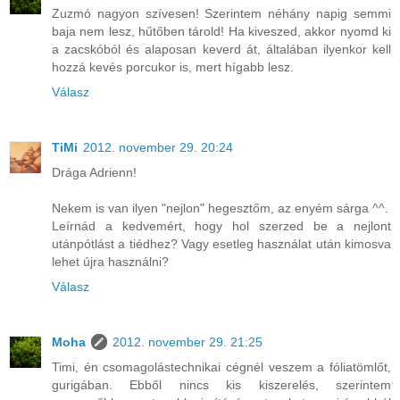
Zuzmó nagyon szívesen! Szerintem néhány napig semmi
baja nem lesz, hűtőben tárold! Ha kiveszed, akkor nyomd ki
a zacskóból és alaposan keverd át, általában ilyenkor kell
hozzá kevés porcukor is, mert hígabb lesz.
Válasz
TiMi
2012. november 29. 20:24
Drága Adrienn!
Nekem is van ilyen "nejlon" hegesztőm, az enyém sárga ^^.
Leírnád a kedvemért, hogy hol szerzed be a nejlont
utánpótlást a tiédhez? Vagy esetleg használat után kimosva
lehet újra használni?
Válasz
Moha
2012. november 29. 21:25
Timi, én csomagolástechnikai cégnél veszem a fóliatömlőt,
gurigában. Ebből nincs kis kiszerelés, szerintem