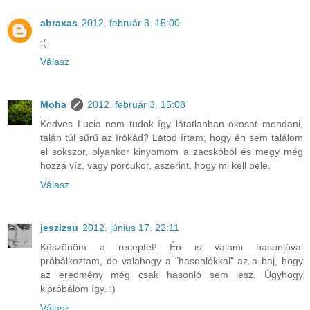
abraxas
2012. február 3. 15:00
:(
Válasz
Moha
2012. február 3. 15:08
Kedves Lucia nem tudok így látatlanban okosat mondani,
talán túl sűrű az írókád? Látod írtam, hogy én sem találom
el sokszor, olyankor kinyomom a zacskóból és megy még
hozzá víz, vagy porcukor, aszerint, hogy mi kell bele.
Válasz
jeszizsu
2012. június 17. 22:11
Köszönöm a receptet! Én is valami hasonlóval
próbálkoztam, de valahogy a "hasonlókkal" az a baj, hogy
az eredmény még csak hasonló sem lesz. Úgyhogy
kipróbálom így. :)
Válasz