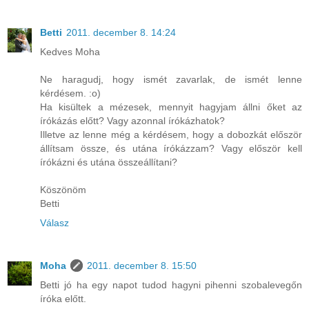
Betti
2011. december 8. 14:24
Kedves Moha
Ne haragudj, hogy ismét zavarlak, de ismét lenne
kérdésem. :o)
Ha kisültek a mézesek, mennyit hagyjam állni őket az
írókázás előtt? Vagy azonnal írókázhatok?
Illetve az lenne még a kérdésem, hogy a dobozkát először
állítsam össze, és utána írókázzam? Vagy először kell
írókázni és utána összeállítani?
Köszönöm
Betti
Válasz
Moha
2011. december 8. 15:50
Betti jó ha egy napot tudod hagyni pihenni szobalevegőn
íróka előtt.