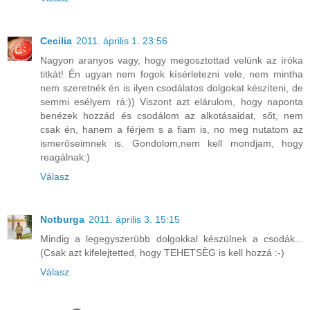
Cecilia
2011. április 1. 23:56
Nagyon aranyos vagy, hogy megosztottad velünk az íróka
titkát! Én ugyan nem fogok kísérletezni vele, nem mintha
nem szeretnék én is ilyen csodálatos dolgokat készíteni, de
semmi esélyem rá:)) Viszont azt elárulom, hogy naponta
benézek hozzád és csodálom az alkotásaidat, sőt, nem
csak én, hanem a férjem s a fiam is, no meg nutatom az
ismerőseimnek is. Gondolom,nem kell mondjam, hogy
reagálnak:)
Válasz
Notburga
2011. április 3. 15:15
Mindig a legegyszerübb dolgokkal készülnek a csodák...
(Csak azt kifelejtetted, hogy TEHETSÈG is kell hozzá :-)
Válasz