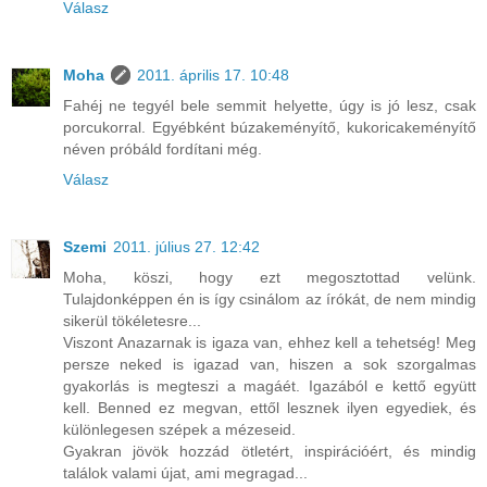
Válasz
Moha
2011. április 17. 10:48
Fahéj ne tegyél bele semmit helyette, úgy is jó lesz, csak
porcukorral. Egyébként búzakeményítő, kukoricakeményítő
néven próbáld fordítani még.
Válasz
Szemi
2011. július 27. 12:42
Moha, köszi, hogy ezt megosztottad velünk.
Tulajdonképpen én is így csinálom az írókát, de nem mindig
sikerül tökéletesre...
Viszont Anazarnak is igaza van, ehhez kell a tehetség! Meg
persze neked is igazad van, hiszen a sok szorgalmas
gyakorlás is megteszi a magáét. Igazából e kettő együtt
kell. Benned ez megvan, ettől lesznek ilyen egyediek, és
különlegesen szépek a mézeseid.
Gyakran jövök hozzád ötletért, inspirációért, és mindig
találok valami újat, ami megragad...