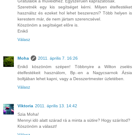
Gratulálok a műveidhez. Egyszerűen káprázatosak.
Szeretnék egy kis segítséget kérni. Milyen ételfestéket
használsz és ezeket hol lehet beszerezni? Több helyen is
kerestem már, de nem jártam szerencsével.
Köszönöm a segítséget előre is.
Enikő
Válasz
Moha
2011. április 7. 16:26
Enikő köszönöm szépen! Többnyire a Wilton zselés
ételfestékeit használom, Bp.-en a Nagycsarnok Ázsia
boltjában lehet kapni, vagy a Desszertmester üzletében.
Válasz
Viktoria
2011. április 13. 14:42
Szia Moha!
Mennyi idö alatt szárad rá a minta a sütire? Hogy szárítod?
Köszönöm a választ!
Válasz