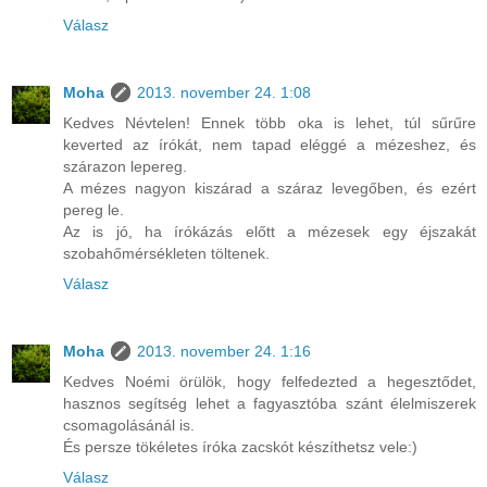
Válasz
Moha
2013. november 24. 1:08
Kedves Névtelen! Ennek több oka is lehet, túl sűrűre
keverted az írókát, nem tapad eléggé a mézeshez, és
szárazon lepereg.
A mézes nagyon kiszárad a száraz levegőben, és ezért
pereg le.
Az is jó, ha írókázás előtt a mézesek egy éjszakát
szobahőmérsékleten töltenek.
Válasz
Moha
2013. november 24. 1:16
Kedves Noémi örülök, hogy felfedezted a hegesztődet,
hasznos segítség lehet a fagyasztóba szánt élelmiszerek
csomagolásánál is.
És persze tökéletes íróka zacskót készíthetsz vele:)
Válasz