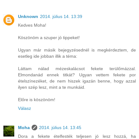
Unknown
2014. július 14. 13:39
Kedves Moha!
Köszönöm a szuper jó tippeket!
Ugyan már másik bejegyzésednél is megkérdeztem, de
esetleg ide jobban illik a téma:
Láttam nálad mézeskalácsot fekete terülőmázzal.
Elmondanád ennek titkát? Ugyan vettem fekete por
ételszínezéket, de nem hiszek igazán benne, hogy azzal
ilyen szép lesz, mint a te munkáid.
Előre is köszönöm!
Válasz
Moha
2014. július 14. 13:45
Dora a fekete ételfesték teljesen jó lesz hozzá, ha