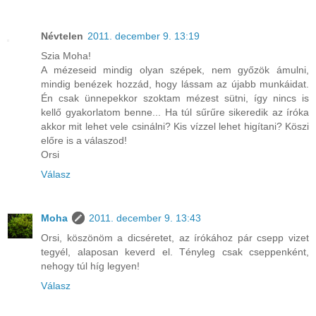
Névtelen
2011. december 9. 13:19
Szia Moha!
A mézeseid mindig olyan szépek, nem győzök ámulni,
mindig benézek hozzád, hogy lássam az újabb munkáidat.
Én csak ünnepekkor szoktam mézest sütni, így nincs is
kellő gyakorlatom benne... Ha túl sűrűre sikeredik az íróka
akkor mit lehet vele csinálni? Kis vízzel lehet higítani? Köszi
előre is a válaszod!
Orsi
Válasz
Moha
2011. december 9. 13:43
Orsi, köszönöm a dicséretet, az írókához pár csepp vizet
tegyél, alaposan keverd el. Tényleg csak cseppenként,
nehogy túl híg legyen!
Válasz