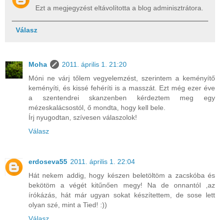
Ezt a megjegyzést eltávolította a blog adminisztrátora.
Válasz
Moha
2011. április 1. 21:20
Móni ne várj tőlem vegyelemzést, szerintem a keményítő
keményíti, és kissé fehéríti is a masszát. Ezt még ezer éve
a szentendrei skanzenben kérdeztem meg egy
mézeskalácsostól, ő mondta, hogy kell bele.
Írj nyugodtan, szívesen válaszolok!
Válasz
erdoseva55
2011. április 1. 22:04
Hát nekem addig, hogy készen beletöltöm a zacskóba és
bekötöm a végét kitűnően megy! Na de onnantól ,az
írókázás, hát már ugyan sokat készítettem, de sose lett
olyan szé, mint a Tied! :))
Válasz