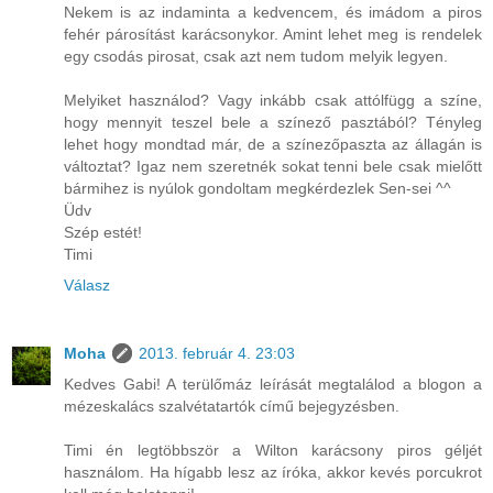
Nekem is az indaminta a kedvencem, és imádom a piros
fehér párosítást karácsonykor. Amint lehet meg is rendelek
egy csodás pirosat, csak azt nem tudom melyik legyen.
Melyiket használod? Vagy inkább csak attólfügg a színe,
hogy mennyit teszel bele a színező pasztából? Tényleg
lehet hogy mondtad már, de a színezőpaszta az állagán is
változtat? Igaz nem szeretnék sokat tenni bele csak mielőtt
bármihez is nyúlok gondoltam megkérdezlek Sen-sei ^^
Üdv
Szép estét!
Timi
Válasz
Moha
2013. február 4. 23:03
Kedves Gabi! A terülőmáz leírását megtalálod a blogon a
mézeskalács szalvétatartók című bejegyzésben.
Timi én legtöbbször a Wilton karácsony piros géljét
használom. Ha hígabb lesz az íróka, akkor kevés porcukrot