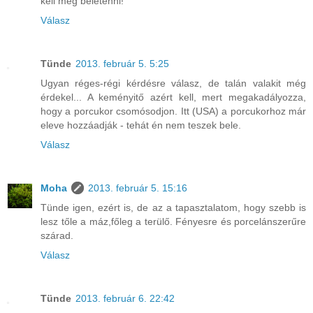
kell még beletenni!
Válasz
Tünde
2013. február 5. 5:25
Ugyan réges-régi kérdésre válasz, de talán valakit még
érdekel... A keményitő azért kell, mert megakadályozza,
hogy a porcukor csomósodjon. Itt (USA) a porcukorhoz már
eleve hozzáadják - tehát én nem teszek bele.
Válasz
Moha
2013. február 5. 15:16
Tünde igen, ezért is, de az a tapasztalatom, hogy szebb is
lesz tőle a máz,főleg a terülő. Fényesre és porcelánszerűre
szárad.
Válasz
Tünde
2013. február 6. 22:42