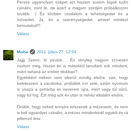
Persze ugyanolyan szépet azt hiszem sosem fogok tudni
csinálni, mint te, de azért a magam szintjén próbálkozom
tovább. :) És közben csodálom a tehetségedet és a
műveidet. Ja, és a szerénységedet, amivel mindezt
bemutatod!!!
Válasz
Moha
2011. július 27. 12:54
Jajjjj Szemi, itt pirulok.... Én tényleg nagyon szívesen
osztom meg, hiszen én is másoktól tanultam sok mindent,
miért tartaná az ember titokban?
Egyébként nekem sem sikerül mindig elsőre, van, hogy
beleteszem a zacskóba, próbálok írni vele, aztán nyomom
is vissza a pohárba és keverem újra, mert vagy túl sűrű,
vagy túl híg. Ezt még sok év után is nehéz eltalálni elsőre.
Örülök, hogy neked ennyire tetszenek a mézeseim, és nem
is kell ugyanilyet csinálni, a mézes mindenkinél egyedi és rá
jellemző lesz.
Válasz