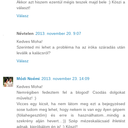
Akkor azt hiszem ezentúl mégis teszek majd bele :) Köszi a
választ!
Válasz
Névtelen
2013. november 20. 9:07
Kedves Moha!
Szerinted mi lehet a probléma ha az iróka száradás után
leválik a kalácsról?
Válasz
Módi Noémi
2013. november 23. 14:09
Kedves Moha!
Nemrégiben fedeztem fel a blogod! Csodás dolgokat
művelsz! :)
Vicces egy kicsit, ha nem látom meg ezt a bejegyzésed
sose tudom meg lehet, hogy nekem is van egy ilyen gépem
(fóliahegesztőm) és erre is használhatom...mindig a
szekrény alján hevert...:)) Szép mézeskalácsaid ihletést
adnak, kipróbálom én is! :) Köszi!!