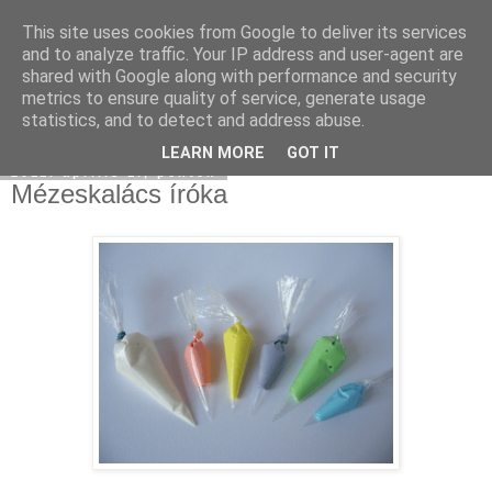
This site uses cookies from Google to deliver its services
Moha Konyha
and to analyze traffic. Your IP address and user-agent are
shared with Google along with performance and security
metrics to ensure quality of service, generate usage
statistics, and to detect and address abuse.
▼
LEARN MORE
GOT IT
2011. április 1., péntek
Mézeskalács íróka