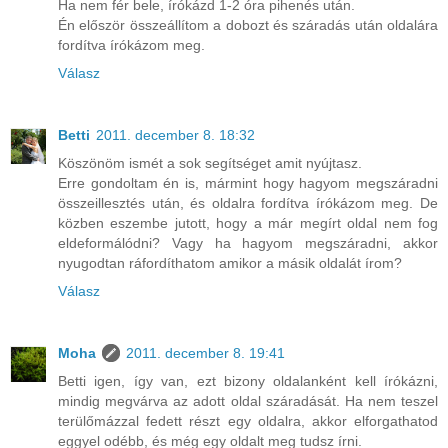
Ha nem fér bele, írókázd 1-2 óra pihenés után.
Én először összeállítom a dobozt és száradás után oldalára
fordítva írókázom meg.
Válasz
Betti
2011. december 8. 18:32
Köszönöm ismét a sok segítséget amit nyújtasz.
Erre gondoltam én is, mármint hogy hagyom megszáradni
összeillesztés után, és oldalra fordítva írókázom meg. De
közben eszembe jutott, hogy a már megírt oldal nem fog
eldeformálódni? Vagy ha hagyom megszáradni, akkor
nyugodtan ráfordíthatom amikor a másik oldalát írom?
Válasz
Moha
2011. december 8. 19:41
Betti igen, így van, ezt bizony oldalanként kell írókázni,
mindig megvárva az adott oldal száradását. Ha nem teszel
terülőmázzal fedett részt egy oldalra, akkor elforgathatod
eggyel odébb, és még egy oldalt meg tudsz írni.