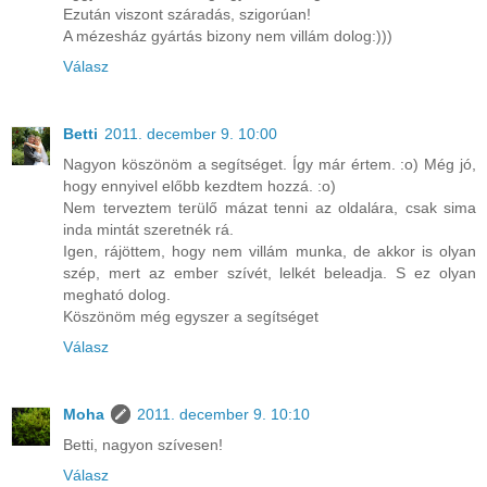
Ezután viszont száradás, szigorúan!
A mézesház gyártás bizony nem villám dolog:)))
Válasz
Betti
2011. december 9. 10:00
Nagyon köszönöm a segítséget. Így már értem. :o) Még jó,
hogy ennyivel előbb kezdtem hozzá. :o)
Nem terveztem terülő mázat tenni az oldalára, csak sima
inda mintát szeretnék rá.
Igen, rájöttem, hogy nem villám munka, de akkor is olyan
szép, mert az ember szívét, lelkét beleadja. S ez olyan
megható dolog.
Köszönöm még egyszer a segítséget
Válasz
Moha
2011. december 9. 10:10
Betti, nagyon szívesen!
Válasz