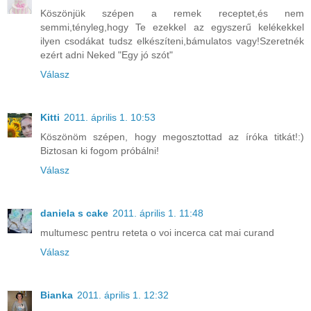
Köszönjük szépen a remek receptet,és nem
semmi,tényleg,hogy Te ezekkel az egyszerű kelékekkel
ilyen csodákat tudsz elkészíteni,bámulatos vagy!Szeretnék
ezért adni Neked "Egy jó szót"
Válasz
Kitti
2011. április 1. 10:53
Köszönöm szépen, hogy megosztottad az íróka titkát!:)
Biztosan ki fogom próbálni!
Válasz
daniela s cake
2011. április 1. 11:48
multumesc pentru reteta o voi incerca cat mai curand
Válasz
Bianka
2011. április 1. 12:32