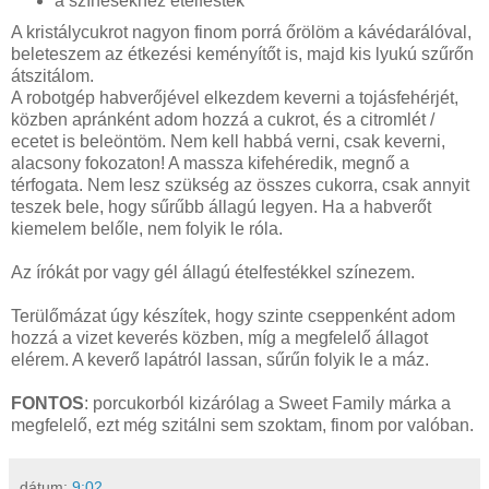
a színesekhez ételfesték
A kristálycukrot nagyon finom porrá őrölöm a kávédarálóval,
beleteszem az étkezési keményítőt is, majd kis lyukú szűrőn
átszitálom.
A robotgép habverőjével elkezdem keverni a tojásfehérjét,
közben apránként adom hozzá a cukrot, és a citromlét /
ecetet is beleöntöm. Nem kell habbá verni, csak keverni,
alacsony fokozaton! A massza kifehéredik, megnő a
térfogata. Nem lesz szükség az összes cukorra, csak annyit
teszek bele, hogy sűrűbb állagú legyen. Ha a habverőt
kiemelem belőle, nem folyik le róla.
Az írókát por vagy gél állagú ételfestékkel színezem.
Terülőmázat úgy készítek, hogy szinte cseppenként adom
hozzá a vizet keverés közben, míg a megfelelő állagot
elérem. A keverő lapátról lassan, sűrűn folyik le a máz.
FONTOS
: porcukorból kizárólag a Sweet Family márka a
megfelelő, ezt még szitálni sem szoktam, finom por valóban.
dátum:
9:02