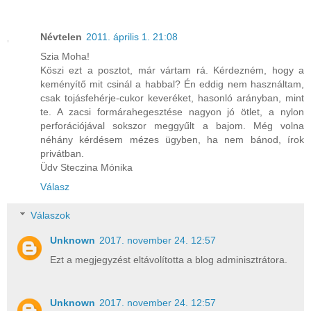
Névtelen
2011. április 1. 21:08
Szia Moha!
Köszi ezt a posztot, már vártam rá. Kérdezném, hogy a
keményítő mit csinál a habbal? Én eddig nem használtam,
csak tojásfehérje-cukor keveréket, hasonló arányban, mint
te. A zacsi formárahegesztése nagyon jó ötlet, a nylon
perforációjával sokszor meggyűlt a bajom. Még volna
néhány kérdésem mézes ügyben, ha nem bánod, írok
privátban.
Üdv Steczina Mónika
Válasz
Válaszok
Unknown
2017. november 24. 12:57
Ezt a megjegyzést eltávolította a blog adminisztrátora.
Unknown
2017. november 24. 12:57