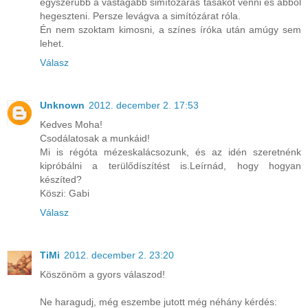
egyszerűbb a vastagabb simítózáras tasakot venni és abból
hegeszteni. Persze levágva a simítózárat róla.
Én nem szoktam kimosni, a színes íróka után amúgy sem
lehet.
Válasz
Unknown
2012. december 2. 17:53
Kedves Moha!
Csodálatosak a munkáid!
Mi is régóta mézeskalácsozunk, és az idén szeretnénk
kipróbálni a terülődíszítést is.Leírnád, hogy hogyan
készíted?
Köszi: Gabi
Válasz
TiMi
2012. december 2. 23:20
Köszönöm a gyors válaszod!
Ne haragudj, még eszembe jutott még néhány kérdés: