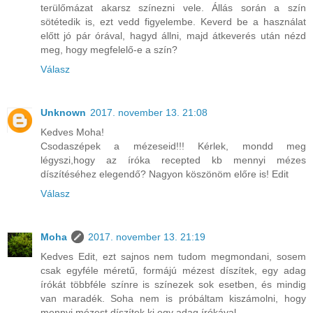
terülőmázat akarsz színezni vele. Állás során a szín
sötétedik is, ezt vedd figyelembe. Keverd be a használat
előtt jó pár órával, hagyd állni, majd átkeverés után nézd
meg, hogy megfelelő-e a szín?
Válasz
Unknown
2017. november 13. 21:08
Kedves Moha!
Csodaszépek a mézeseid!!! Kérlek, mondd meg
légyszi,hogy az íróka recepted kb mennyi mézes
díszítéséhez elegendő? Nagyon köszönöm előre is! Edit
Válasz
Moha
2017. november 13. 21:19
Kedves Edit, ezt sajnos nem tudom megmondani, sosem
csak egyféle méretű, formájú mézest díszítek, egy adag
írókát többféle színre is színezek sok esetben, és mindig
van maradék. Soha nem is próbáltam kiszámolni, hogy
mennyi mézest díszítek ki egy adag írókával.