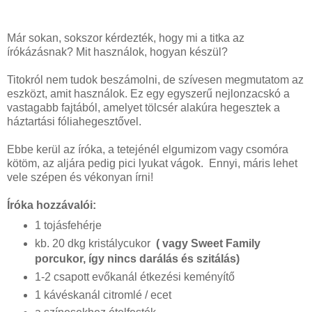
Már sokan, sokszor kérdezték, hogy mi a titka az
írókázásnak? Mit használok, hogyan készül?
Titokról nem tudok beszámolni, de szívesen megmutatom az
eszközt, amit használok. Ez egy egyszerű nejlonzacskó a
vastagabb fajtából, amelyet tölcsér alakúra hegesztek a
háztartási fóliahegesztővel.
Ebbe kerül az íróka, a tetejénél elgumizom vagy csomóra
kötöm, az aljára pedig pici lyukat vágok. Ennyi, máris lehet
vele szépen és vékonyan írni!
Íróka hozzávalói:
1 tojásfehérje
kb. 20 dkg kristálycukor
( vagy Sweet Family
porcukor, így nincs darálás és szitálás)
1-2 csapott evőkanál étkezési keményítő
1 kávéskanál citromlé / ecet