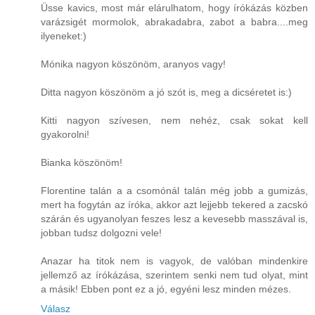
Üsse kavics, most már elárulhatom, hogy írókázás közben
varázsigét mormolok, abrakadabra, zabot a babra....meg
ilyeneket:)
Mónika nagyon köszönöm, aranyos vagy!
Ditta nagyon köszönöm a jó szót is, meg a dicséretet is:)
Kitti nagyon szívesen, nem nehéz, csak sokat kell
gyakorolni!
Bianka köszönöm!
Florentine talán a a csomónál talán még jobb a gumizás,
mert ha fogytán az íróka, akkor azt lejjebb tekered a zacskó
szárán és ugyanolyan feszes lesz a kevesebb masszával is,
jobban tudsz dolgozni vele!
Anazar ha titok nem is vagyok, de valóban mindenkire
jellemző az írókázása, szerintem senki nem tud olyat, mint
a másik! Ebben pont ez a jó, egyéni lesz minden mézes.
Válasz