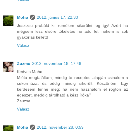
Moha
2012. június 17. 22:30
Jeszizsu próbáld ki, remélem sikerülni fog így! Azért ha
mégsem lesz elsőre tökéletes ne add fel, nekem is sok
gyakorlás kellett!
Válasz
Zuzmó
2012. november 18. 17:48
Kedves Moha!
Mióta megtaláltam, mindig te recepted alapján csinálom a
cukormázat és eddig mindig sikerült. Köszönöm! Egy
kérdésem lenne még: ha nem használom el rögtön az
egészet, meddig tárolható a kész íróka?
Zsuzsa
Válasz
Moha
2012. november 28. 0:59