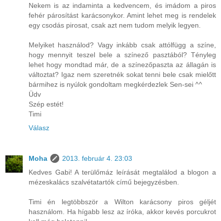
Nekem is az indaminta a kedvencem, és imádom a piros
fehér párosítást karácsonykor. Amint lehet meg is rendelek
egy csodás pirosat, csak azt nem tudom melyik legyen.
Melyiket használod? Vagy inkább csak attólfügg a színe,
hogy mennyit teszel bele a színező pasztából? Tényleg
lehet hogy mondtad már, de a színezőpaszta az állagán is
változtat? Igaz nem szeretnék sokat tenni bele csak mielőtt
bármihez is nyúlok gondoltam megkérdezlek Sen-sei ^^
Üdv
Szép estét!
Timi
Válasz
Moha
2013. február 4. 23:03
Kedves Gabi! A terülőmáz leírását megtalálod a blogon a
mézeskalács szalvétatartók című bejegyzésben.
Timi én legtöbbször a Wilton karácsony piros géljét
használom. Ha hígabb lesz az íróka, akkor kevés porcukrot