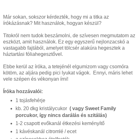
Már sokan, sokszor kérdezték, hogy mi a titka az
írókázásnak? Mit használok, hogyan készül?
Titokról nem tudok beszámolni, de szívesen megmutatom az
eszközt, amit használok. Ez egy egyszerű nejlonzacskó a
vastagabb fajtából, amelyet tölcsér alakúra hegesztek a
háztartási fóliahegesztővel.
Ebbe kerül az íróka, a tetejénél elgumizom vagy csomóra
kötöm, az aljára pedig pici lyukat vágok. Ennyi, máris lehet
vele szépen és vékonyan írni!
Íróka hozzávalói:
1 tojásfehérje
kb. 20 dkg kristálycukor
( vagy Sweet Family
porcukor, így nincs darálás és szitálás)
1-2 csapott evőkanál étkezési keményítő
1 kávéskanál citromlé / ecet