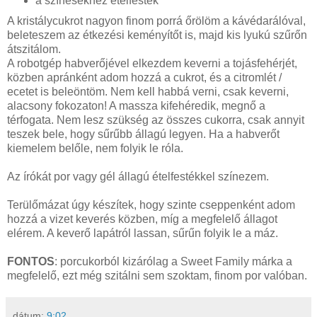
a színesekhez ételfesték
A kristálycukrot nagyon finom porrá őrölöm a kávédarálóval,
beleteszem az étkezési keményítőt is, majd kis lyukú szűrőn
átszitálom.
A robotgép habverőjével elkezdem keverni a tojásfehérjét,
közben apránként adom hozzá a cukrot, és a citromlét /
ecetet is beleöntöm. Nem kell habbá verni, csak keverni,
alacsony fokozaton! A massza kifehéredik, megnő a
térfogata. Nem lesz szükség az összes cukorra, csak annyit
teszek bele, hogy sűrűbb állagú legyen. Ha a habverőt
kiemelem belőle, nem folyik le róla.
Az írókát por vagy gél állagú ételfestékkel színezem.
Terülőmázat úgy készítek, hogy szinte cseppenként adom
hozzá a vizet keverés közben, míg a megfelelő állagot
elérem. A keverő lapátról lassan, sűrűn folyik le a máz.
FONTOS
: porcukorból kizárólag a Sweet Family márka a
megfelelő, ezt még szitálni sem szoktam, finom por valóban.
dátum:
9:02