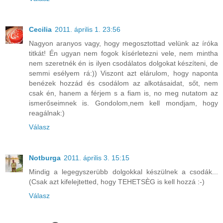
Cecilia
2011. április 1. 23:56
Nagyon aranyos vagy, hogy megosztottad velünk az íróka
titkát! Én ugyan nem fogok kísérletezni vele, nem mintha
nem szeretnék én is ilyen csodálatos dolgokat készíteni, de
semmi esélyem rá:)) Viszont azt elárulom, hogy naponta
benézek hozzád és csodálom az alkotásaidat, sőt, nem
csak én, hanem a férjem s a fiam is, no meg nutatom az
ismerőseimnek is. Gondolom,nem kell mondjam, hogy
reagálnak:)
Válasz
Notburga
2011. április 3. 15:15
Mindig a legegyszerübb dolgokkal készülnek a csodák...
(Csak azt kifelejtetted, hogy TEHETSÈG is kell hozzá :-)
Válasz