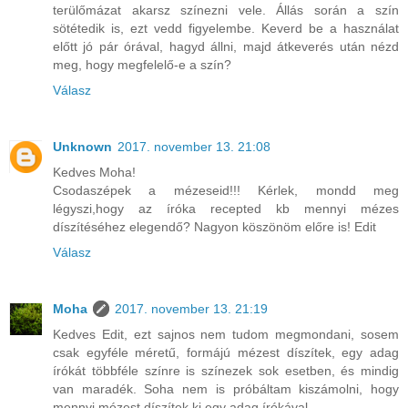
terülőmázat akarsz színezni vele. Állás során a szín
sötétedik is, ezt vedd figyelembe. Keverd be a használat
előtt jó pár órával, hagyd állni, majd átkeverés után nézd
meg, hogy megfelelő-e a szín?
Válasz
Unknown
2017. november 13. 21:08
Kedves Moha!
Csodaszépek a mézeseid!!! Kérlek, mondd meg
légyszi,hogy az íróka recepted kb mennyi mézes
díszítéséhez elegendő? Nagyon köszönöm előre is! Edit
Válasz
Moha
2017. november 13. 21:19
Kedves Edit, ezt sajnos nem tudom megmondani, sosem
csak egyféle méretű, formájú mézest díszítek, egy adag
írókát többféle színre is színezek sok esetben, és mindig
van maradék. Soha nem is próbáltam kiszámolni, hogy
mennyi mézest díszítek ki egy adag írókával.