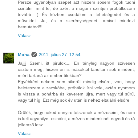
Persze ugyanolyan szépet azt hiszem sosem fogok tudni
csinálni, mint te, de azért a magam szintjén próbálkozom
tovább. :) És közben csodálom a tehetségedet és a
műveidet. Ja, és a szerénységedet, amivel mindezt
bemutatod!!!
Válasz
Moha
2011. július 27. 12:54
Jajjjj Szemi, itt pirulok.... Én tényleg nagyon szívesen
osztom meg, hiszen én is másoktól tanultam sok mindent,
miért tartaná az ember titokban?
Egyébként nekem sem sikerül mindig elsőre, van, hogy
beleteszem a zacskóba, próbálok írni vele, aztán nyomom
is vissza a pohárba és keverem újra, mert vagy túl sűrű,
vagy túl híg. Ezt még sok év után is nehéz eltalálni elsőre.
Örülök, hogy neked ennyire tetszenek a mézeseim, és nem
is kell ugyanilyet csinálni, a mézes mindenkinél egyedi és rá
jellemző lesz.
Válasz