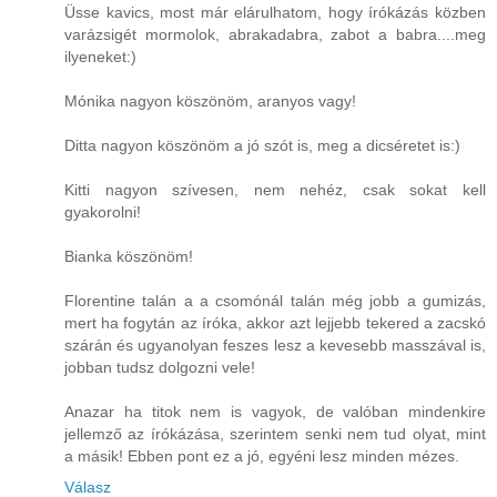
Üsse kavics, most már elárulhatom, hogy írókázás közben
varázsigét mormolok, abrakadabra, zabot a babra....meg
ilyeneket:)
Mónika nagyon köszönöm, aranyos vagy!
Ditta nagyon köszönöm a jó szót is, meg a dicséretet is:)
Kitti nagyon szívesen, nem nehéz, csak sokat kell
gyakorolni!
Bianka köszönöm!
Florentine talán a a csomónál talán még jobb a gumizás,
mert ha fogytán az íróka, akkor azt lejjebb tekered a zacskó
szárán és ugyanolyan feszes lesz a kevesebb masszával is,
jobban tudsz dolgozni vele!
Anazar ha titok nem is vagyok, de valóban mindenkire
jellemző az írókázása, szerintem senki nem tud olyat, mint
a másik! Ebben pont ez a jó, egyéni lesz minden mézes.
Válasz