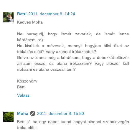
Betti
2011. december 8. 14:24
Kedves Moha
Ne haragudj, hogy ismét zavarlak, de ismét lenne
kérdésem. :o)
Ha kisültek a mézesek, mennyit hagyjam állni őket az
írókázás előtt? Vagy azonnal írókázhatok?
Illetve az lenne még a kérdésem, hogy a dobozkát először
állítsam össze, és utána írókázzam? Vagy először kell
írókázni és utána összeállítani?
Köszönöm
Betti
Válasz
Moha
2011. december 8. 15:50
Betti jó ha egy napot tudod hagyni pihenni szobalevegőn
íróka előtt.