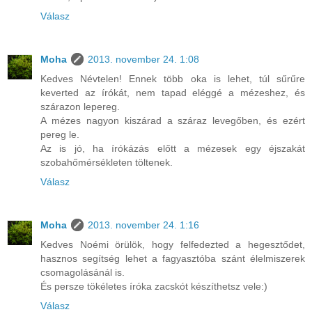
Válasz
Moha
2013. november 24. 1:08
Kedves Névtelen! Ennek több oka is lehet, túl sűrűre
keverted az írókát, nem tapad eléggé a mézeshez, és
szárazon lepereg.
A mézes nagyon kiszárad a száraz levegőben, és ezért
pereg le.
Az is jó, ha írókázás előtt a mézesek egy éjszakát
szobahőmérsékleten töltenek.
Válasz
Moha
2013. november 24. 1:16
Kedves Noémi örülök, hogy felfedezted a hegesztődet,
hasznos segítség lehet a fagyasztóba szánt élelmiszerek
csomagolásánál is.
És persze tökéletes íróka zacskót készíthetsz vele:)
Válasz