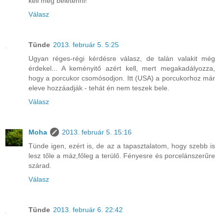
kell még beletenni!
Válasz
Tünde
2013. február 5. 5:25
Ugyan réges-régi kérdésre válasz, de talán valakit még
érdekel... A keményitő azért kell, mert megakadályozza,
hogy a porcukor csomósodjon. Itt (USA) a porcukorhoz már
eleve hozzáadják - tehát én nem teszek bele.
Válasz
Moha
2013. február 5. 15:16
Tünde igen, ezért is, de az a tapasztalatom, hogy szebb is
lesz tőle a máz,főleg a terülő. Fényesre és porcelánszerűre
szárad.
Válasz
Tünde
2013. február 6. 22:42