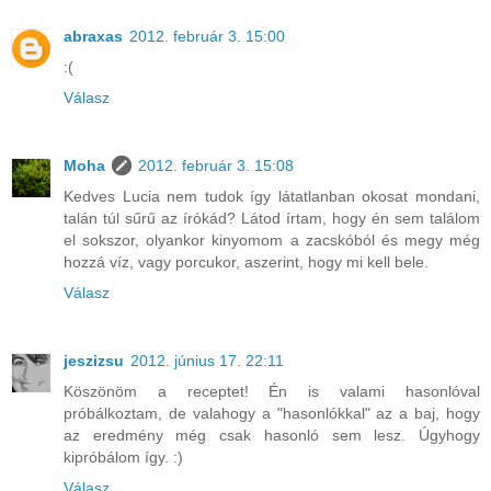
abraxas
2012. február 3. 15:00
:(
Válasz
Moha
2012. február 3. 15:08
Kedves Lucia nem tudok így látatlanban okosat mondani,
talán túl sűrű az írókád? Látod írtam, hogy én sem találom
el sokszor, olyankor kinyomom a zacskóból és megy még
hozzá víz, vagy porcukor, aszerint, hogy mi kell bele.
Válasz
jeszizsu
2012. június 17. 22:11
Köszönöm a receptet! Én is valami hasonlóval
próbálkoztam, de valahogy a "hasonlókkal" az a baj, hogy
az eredmény még csak hasonló sem lesz. Úgyhogy
kipróbálom így. :)
Válasz