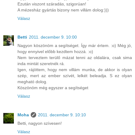
Ezután viszont száradás, szigorúan!
A mézesház gyártás bizony nem villám dolog:)))
Válasz
Betti
2011. december 9. 10:00
Nagyon köszönöm a segítséget. Így már értem. :o) Még jó,
hogy ennyivel előbb kezdtem hozzá. :o)
Nem terveztem terülő mázat tenni az oldalára, csak sima
inda mintát szeretnék rá.
Igen, rájöttem, hogy nem villám munka, de akkor is olyan
szép, mert az ember szívét, lelkét beleadja. S ez olyan
megható dolog.
Köszönöm még egyszer a segítséget
Válasz
Moha
2011. december 9. 10:10
Betti, nagyon szívesen!
Válasz