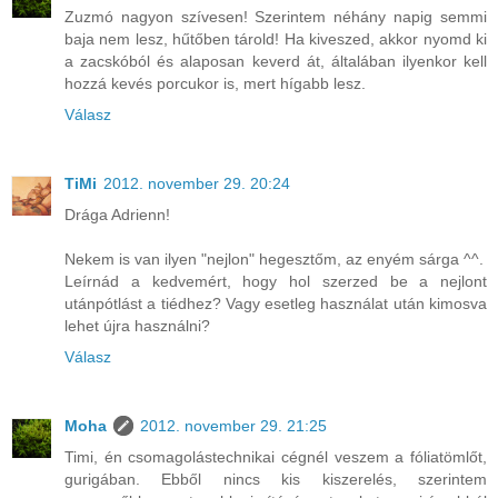
Zuzmó nagyon szívesen! Szerintem néhány napig semmi
baja nem lesz, hűtőben tárold! Ha kiveszed, akkor nyomd ki
a zacskóból és alaposan keverd át, általában ilyenkor kell
hozzá kevés porcukor is, mert hígabb lesz.
Válasz
TiMi
2012. november 29. 20:24
Drága Adrienn!
Nekem is van ilyen "nejlon" hegesztőm, az enyém sárga ^^.
Leírnád a kedvemért, hogy hol szerzed be a nejlont
utánpótlást a tiédhez? Vagy esetleg használat után kimosva
lehet újra használni?
Válasz
Moha
2012. november 29. 21:25
Timi, én csomagolástechnikai cégnél veszem a fóliatömlőt,
gurigában. Ebből nincs kis kiszerelés, szerintem