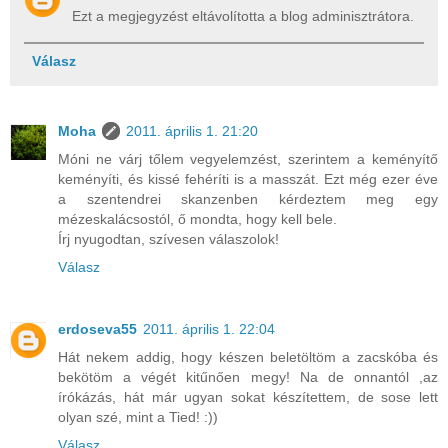
Ezt a megjegyzést eltávolította a blog adminisztrátora.
Válasz
Moha
2011. április 1. 21:20
Móni ne várj tőlem vegyelemzést, szerintem a keményítő
keményíti, és kissé fehéríti is a masszát. Ezt még ezer éve
a szentendrei skanzenben kérdeztem meg egy
mézeskalácsostól, ő mondta, hogy kell bele.
Írj nyugodtan, szívesen válaszolok!
Válasz
erdoseva55
2011. április 1. 22:04
Hát nekem addig, hogy készen beletöltöm a zacskóba és
bekötöm a végét kitűnően megy! Na de onnantól ,az
írókázás, hát már ugyan sokat készítettem, de sose lett
olyan szé, mint a Tied! :))
Válasz