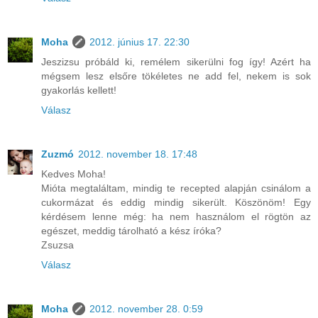
Moha
2012. június 17. 22:30
Jeszizsu próbáld ki, remélem sikerülni fog így! Azért ha
mégsem lesz elsőre tökéletes ne add fel, nekem is sok
gyakorlás kellett!
Válasz
Zuzmó
2012. november 18. 17:48
Kedves Moha!
Mióta megtaláltam, mindig te recepted alapján csinálom a
cukormázat és eddig mindig sikerült. Köszönöm! Egy
kérdésem lenne még: ha nem használom el rögtön az
egészet, meddig tárolható a kész íróka?
Zsuzsa
Válasz
Moha
2012. november 28. 0:59