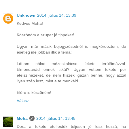
Unknown
2014. július 14. 13:39
Kedves Moha!
Köszönöm a szuper jó tippeket!
Ugyan már másik bejegyzésednél is megkérdeztem, de
esetleg ide jobban illik a téma:
Láttam nálad mézeskalácsot fekete terülőmázzal.
Elmondanád ennek titkát? Ugyan vettem fekete por
ételszínezéket, de nem hiszek igazán benne, hogy azzal
ilyen szép lesz, mint a te munkáid.
Előre is köszönöm!
Válasz
Moha
2014. július 14. 13:45
Dora a fekete ételfesték teljesen jó lesz hozzá, ha