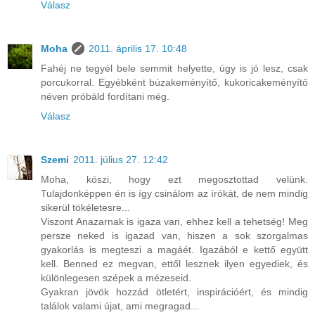
Válasz
Moha
2011. április 17. 10:48
Fahéj ne tegyél bele semmit helyette, úgy is jó lesz, csak
porcukorral. Egyébként búzakeményítő, kukoricakeményítő
néven próbáld fordítani még.
Válasz
Szemi
2011. július 27. 12:42
Moha, köszi, hogy ezt megosztottad velünk.
Tulajdonképpen én is így csinálom az írókát, de nem mindig
sikerül tökéletesre...
Viszont Anazarnak is igaza van, ehhez kell a tehetség! Meg
persze neked is igazad van, hiszen a sok szorgalmas
gyakorlás is megteszi a magáét. Igazából e kettő együtt
kell. Benned ez megvan, ettől lesznek ilyen egyediek, és
különlegesen szépek a mézeseid.
Gyakran jövök hozzád ötletért, inspirációért, és mindig
találok valami újat, ami megragad...