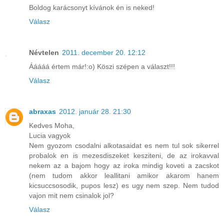
Boldog karácsonyt kívánok én is neked!
Válasz
Névtelen
2011. december 20. 12:12
Ááááá értem már!:o) Köszi szépen a választ!!!
Válasz
abraxas
2012. január 28. 21:30
Kedves Moha,
Lucia vagyok
Nem gyozom csodalni alkotasaidat es nem tul sok sikerrel
probalok en is mezesdiszeket kesziteni, de az irokavval
nekem az a bajom hogy az iroka mindig koveti a zacskot
(nem tudom akkor leallitani amikor akarom hanem
kicsuccsosodik, pupos lesz) es ugy nem szep. Nem tudod
vajon mit nem csinalok jol?
Válasz