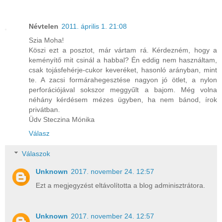
Névtelen
2011. április 1. 21:08
Szia Moha!
Köszi ezt a posztot, már vártam rá. Kérdezném, hogy a
keményítő mit csinál a habbal? Én eddig nem használtam,
csak tojásfehérje-cukor keveréket, hasonló arányban, mint
te. A zacsi formárahegesztése nagyon jó ötlet, a nylon
perforációjával sokszor meggyűlt a bajom. Még volna
néhány kérdésem mézes ügyben, ha nem bánod, írok
privátban.
Üdv Steczina Mónika
Válasz
Válaszok
Unknown
2017. november 24. 12:57
Ezt a megjegyzést eltávolította a blog adminisztrátora.
Unknown
2017. november 24. 12:57