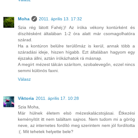
Moha
2011. április 13. 17:32
Szia rég látott Fahéj:)! Az íróka vékony kontúrként és
díszítésként általában 1-2 óra alatt már csomagolhatóra
szárad.
Ha a kontúron belülre terülőmáz is kerül, annak több a
száradási ideje, hiszen hígabb. Ezt általában hagyom egy
éjszaka állni, aztán írókázhatok rá másnap.
A megírt mézest tálcán szárítom, szobalevegőn, ezzel nincs
semmi különös faxni.
Válasz
Viktoria
2011. április 17. 10:28
Szia Moha,
Már hülnek életem elsö mézeskalácstojásai. Étkezési
keményítöt itt nem találtam sajnos. Nem tudom mi a görög
neve, az internetes fordító meg szerintem nem jól fordította
:(. Mit tehetek helyette bele?