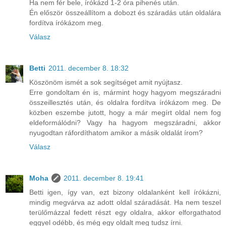
Ha nem fér bele, írókázd 1-2 óra pihenés után.
Én először összeállítom a dobozt és száradás után oldalára
fordítva írókázom meg.
Válasz
Betti
2011. december 8. 18:32
Köszönöm ismét a sok segítséget amit nyújtasz.
Erre gondoltam én is, mármint hogy hagyom megszáradni
összeillesztés után, és oldalra fordítva írókázom meg. De
közben eszembe jutott, hogy a már megírt oldal nem fog
eldeformálódni? Vagy ha hagyom megszáradni, akkor
nyugodtan ráfordíthatom amikor a másik oldalát írom?
Válasz
Moha
2011. december 8. 19:41
Betti igen, így van, ezt bizony oldalanként kell írókázni,
mindig megvárva az adott oldal száradását. Ha nem teszel
terülőmázzal fedett részt egy oldalra, akkor elforgathatod
eggyel odébb, és még egy oldalt meg tudsz írni.