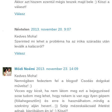
Akkor azt hiszem ezentúl mégis teszek majd bele :) Köszi a
választ!
Válasz
Névtelen
2013. november 20. 9:07
Kedves Moha!
Szerinted mi lehet a probléma ha az iróka száradás után
leválik a kalácsról?
Válasz
Módi Noémi
2013. november 23. 14:09
Kedves Moha!
Nemrégiben fedeztem fel a blogod! Csodás dolgokat
művelsz! :)
Vicces egy kicsit, ha nem látom meg ezt a bejegyzésed
sose tudom meg lehet, hogy nekem is van egy ilyen gépem
(fóliahegesztőm) és erre is használhatom...mindig a
szekrény alján hevert...:)) Szép mézeskalácsaid ihletést
adnak, kipróbálom én is! :) Köszi!!