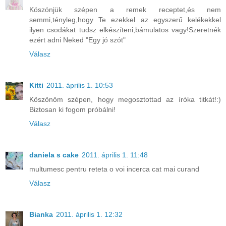
Köszönjük szépen a remek receptet,és nem
semmi,tényleg,hogy Te ezekkel az egyszerű kelékekkel
ilyen csodákat tudsz elkészíteni,bámulatos vagy!Szeretnék
ezért adni Neked "Egy jó szót"
Válasz
Kitti
2011. április 1. 10:53
Köszönöm szépen, hogy megosztottad az íróka titkát!:)
Biztosan ki fogom próbálni!
Válasz
daniela s cake
2011. április 1. 11:48
multumesc pentru reteta o voi incerca cat mai curand
Válasz
Bianka
2011. április 1. 12:32