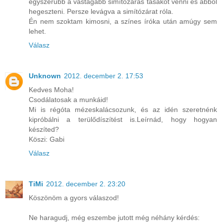
egyszerűbb a vastagabb simítózáras tasakot venni és abból
hegeszteni. Persze levágva a simítózárat róla.
Én nem szoktam kimosni, a színes íróka után amúgy sem
lehet.
Válasz
Unknown
2012. december 2. 17:53
Kedves Moha!
Csodálatosak a munkáid!
Mi is régóta mézeskalácsozunk, és az idén szeretnénk
kipróbálni a terülődíszítést is.Leírnád, hogy hogyan
készíted?
Köszi: Gabi
Válasz
TiMi
2012. december 2. 23:20
Köszönöm a gyors válaszod!
Ne haragudj, még eszembe jutott még néhány kérdés: