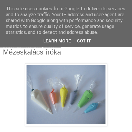
This site uses cookies from Google to deliver its services
Moha Konyha
and to analyze traffic. Your IP address and user-agent are
shared with Google along with performance and security
metrics to ensure quality of service, generate usage
statistics, and to detect and address abuse.
▼
LEARN MORE
GOT IT
2011. április 1., péntek
Mézeskalács íróka