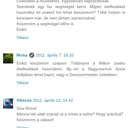
Gratulálok a műveidhez. Egyszerűen káprázatosak.
Szeretnék egy kis segítséget kérni. Milyen ételfestéket
használsz és ezeket hol lehet beszerezni? Több helyen is
kerestem már, de nem jártam szerencsével.
Köszönöm a segítséget előre is.
Enikő
Válasz
Moha
2011. április 7. 16:26
Enikő köszönöm szépen! Többnyire a Wilton zselés
ételfestékeit használom, Bp.-en a Nagycsarnok Ázsia
boltjában lehet kapni, vagy a Desszertmester üzletében.
Válasz
Viktoria
2011. április 13. 14:42
Szia Moha!
Mennyi idö alatt szárad rá a minta a sütire? Hogy szárítod?
Köszönöm a választ!
Válasz