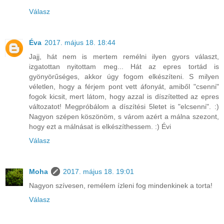
Válasz
Éva
2017. május 18. 18:44
Jajj, hát nem is mertem remélni ilyen gyors választ,
izgatottan nyitottam meg... Hát az epres tortád is
gyönyörűséges, akkor úgy fogom elkészíteni. S milyen
véletlen, hogy a férjem pont vett áfonyát, amiből "csenni"
fogok kicsit, mert látom, hogy azzal is díszítetted az epres
változatot! Megpróbálom a díszítési 5letet is "elcsenni". :)
Nagyon szépen köszönöm, s várom azért a málna szezont,
hogy ezt a málnásat is elkészíthessem. :) Évi
Válasz
Moha
2017. május 18. 19:01
Nagyon szívesen, remélem ízleni fog mindenkinek a torta!
Válasz