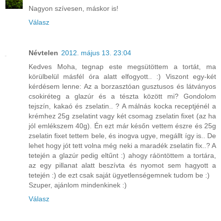
Nagyon szívesen, máskor is!
Válasz
Névtelen
2012. május 13. 23:04
Kedves Moha, tegnap este megsütöttem a tortát, ma
körülbelül másfél óra alatt elfogyott.. :) Viszont egy-két
kérdésem lenne: Az a borzasztóan gusztusos és látványos
csokiréteg a glazúr és a tészta között mi? Gondolom
tejszín, kakaó és zselatin.. ? A málnás kocka receptjénél a
krémhez 25g zselatint vagy két csomag zselatin fixet (az ha
jól emlékszem 40g). Én ezt már későn vettem észre és 25g
zselatin fixet tettem bele, és inogva ugye, megállt így is.. De
lehet hogy jót tett volna még neki a maradék zselatin fix..? A
tetején a glazúr pedig eltűnt :) ahogy ráöntöttem a tortára,
az egy pillanat alatt beszívta és nyomot sem hagyott a
tetején :) de ezt csak saját ügyetlenségemnek tudom be :)
Szuper, ajánlom mindenkinek :)
Válasz