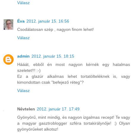
Válasz
Éva
2012. január 15. 16:56
Csodálatosan szép , nagyon finom lehet!
Válasz
admin
2012. január 15. 18:15
Hááát, ebből én most nagyon kérnék egy hatalmas
szeletet!!! :-)
Ez a glazúr alkalmas lehet tortatölteléknek is, vagy
kimondottan csak "befejező réteg"?
Válasz
Névtelen
2012. január 17. 17:49
Gyönyörű, mint mindig, és nagyon izgalmas recept! Te vagy
a magyar gasztroblogger szféra tortakirálynője! :) Olyan
gyönyörűeket alkotsz!