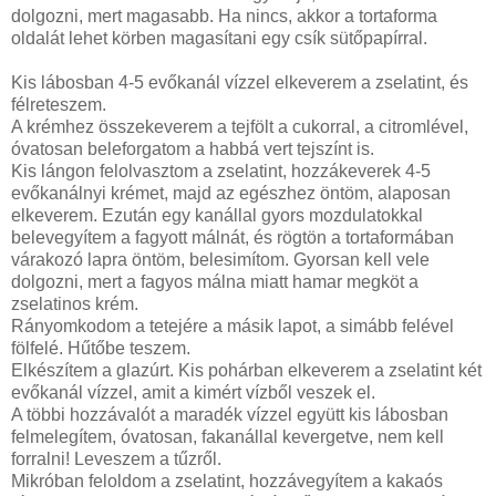
dolgozni, mert magasabb. Ha nincs, akkor a tortaforma
oldalát lehet körben magasítani egy csík sütőpapírral.
Kis lábosban 4-5 evőkanál vízzel elkeverem a zselatint, és
félreteszem.
A krémhez összekeverem a tejfölt a cukorral, a citromlével,
óvatosan beleforgatom a habbá vert tejszínt is.
Kis lángon felolvasztom a zselatint, hozzákeverek 4-5
evőkanálnyi krémet, majd az egészhez öntöm, alaposan
elkeverem. Ezután egy kanállal gyors mozdulatokkal
belevegyítem a fagyott málnát, és rögtön a tortaformában
várakozó lapra öntöm, belesimítom. Gyorsan kell vele
dolgozni, mert a fagyos málna miatt hamar megköt a
zselatinos krém.
Rányomkodom a tetejére a másik lapot, a simább felével
fölfelé. Hűtőbe teszem.
Elkészítem a glazúrt. Kis pohárban elkeverem a zselatint két
evőkanál vízzel, amit a kimért vízből veszek el.
A többi hozzávalót a maradék vízzel együtt kis lábosban
felmelegítem, óvatosan, fakanállal kevergetve, nem kell
forralni! Leveszem a tűzről.
Mikróban feloldom a zselatint, hozzávegyítem a kakaós