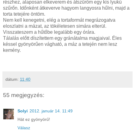
részhez, alaposan elkeverem és átszűröm egy kis lyukú
szűrőn. Időnként átkeverve hagyom langyosra hűlni, majd a
torta tetejére öntöm.
Nem kell kenegetni, elég a tortaformát megrázogatva
eloszlatni a mázat, az tökéletesen simára elterül.
Visszateszem a hűtőbe legalább egy órára.
Tálalás előtt díszítettem egy gránátalma magjaival. Éles
késsel gyönyörűen vágható, a máz a tetején nem lesz
kemény.
dátum:
11:40
55 megjegyzés:
Solyi
2012. január 14. 11:49
Hát ez gyönyörű!
Válasz