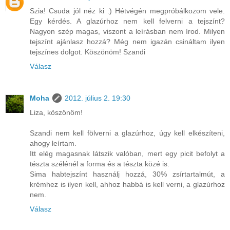
Szia! Csuda jól néz ki :) Hétvégén megpróbálkozom vele.
Egy kérdés. A glazúrhoz nem kell felverni a tejszínt?
Nagyon szép magas, viszont a leírásban nem írod. Milyen
tejszínt ajánlasz hozzá? Még nem igazán csináltam ilyen
tejszínes dolgot. Köszönöm! Szandi
Válasz
Moha
2012. július 2. 19:30
Liza, köszönöm!
Szandi nem kell fölverni a glazúrhoz, úgy kell elkészíteni,
ahogy leírtam.
Itt elég magasnak látszik valóban, mert egy picit befolyt a
tészta szélénél a forma és a tészta közé is.
Sima habtejszínt használj hozzá, 30% zsírtartalmút, a
krémhez is ilyen kell, ahhoz habbá is kell verni, a glazúrhoz
nem.
Válasz