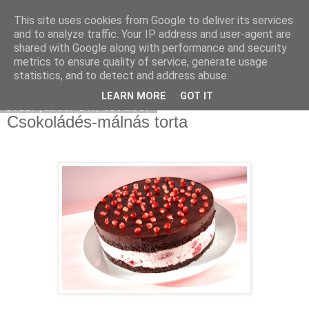
This site uses cookies from Google to deliver its services
Moha Konyha
and to analyze traffic. Your IP address and user-agent are
shared with Google along with performance and security
metrics to ensure quality of service, generate usage
statistics, and to detect and address abuse.
▼
LEARN MORE
GOT IT
2012. január 14., szombat
Csokoládés-málnás torta