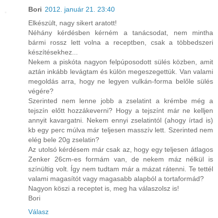
Bori
2012. január 21. 23:40
Elkészült, nagy sikert aratott!
Néhány kérdésben kérném a tanácsodat, nem mintha
bármi rossz lett volna a receptben, csak a többedszeri
készítésekhez...
Nekem a piskóta nagyon felpúposodott sülés közben, amit
aztán inkább levágtam és külön megeszegettük. Van valami
megoldás arra, hogy ne legyen vulkán-forma belőle sülés
végére?
Szerinted nem lenne jobb a zselatint a krémbe még a
tejszín előtt hozzákeverni? Hogy a tejszínt már ne kelljen
annyit kavargatni. Nekem ennyi zselatintól (ahogy írtad is)
kb egy perc múlva már teljesen masszív lett. Szerinted nem
elég bele 20g zselatin?
Az utolsó kérdésem már csak az, hogy egy teljesen átlagos
Zenker 26cm-es formám van, de nekem máz nélkül is
színültig volt. Így nem tudtam már a mázat rátenni. Te tettél
valami magasítót vagy magasabb alapból a tortaformád?
Nagyon köszi a receptet is, meg ha válaszolsz is!
Bori
Válasz