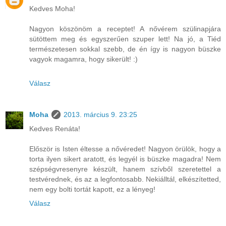
Kedves Moha!
Nagyon köszönöm a receptet! A nővérem szülinapjára
sütöttem meg és egyszerűen szuper lett! Na jó, a Tiéd
természetesen sokkal szebb, de én így is nagyon büszke
vagyok magamra, hogy sikerült! :)
Válasz
Moha
2013. március 9. 23:25
Kedves Renáta!
Először is Isten éltesse a nővéredet! Nagyon örülök, hogy a
torta ilyen sikert aratott, és legyél is büszke magadra! Nem
szépségvresenyre készült, hanem szívből szeretettel a
testvérednek, és az a legfontosabb. Nekiálltál, elkészítetted,
nem egy bolti tortát kapott, ez a lényeg!
Válasz