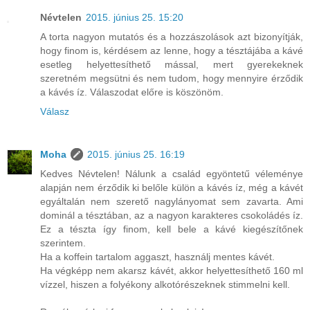
Névtelen
2015. június 25. 15:20
A torta nagyon mutatós és a hozzászolások azt bizonyítják,
hogy finom is, kérdésem az lenne, hogy a tésztájába a kávé
esetleg helyettesíthető mással, mert gyerekeknek
szeretném megsütni és nem tudom, hogy mennyire érződik
a kávés íz. Válaszodat előre is köszönöm.
Válasz
Moha
2015. június 25. 16:19
Kedves Névtelen! Nálunk a család egyöntetű véleménye
alapján nem érződik ki belőle külön a kávés íz, még a kávét
egyáltalán nem szerető nagylányomat sem zavarta. Ami
dominál a tésztában, az a nagyon karakteres csokoládés íz.
Ez a tészta így finom, kell bele a kávé kiegészítőnek
szerintem.
Ha a koffein tartalom aggaszt, használj mentes kávét.
Ha végképp nem akarsz kávét, akkor helyettesíthető 160 ml
vízzel, hiszen a folyékony alkotórészeknek stimmelni kell.