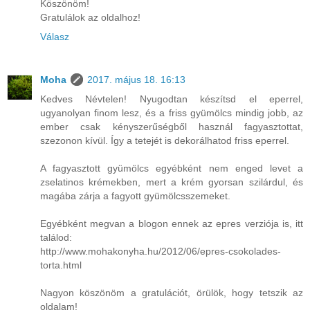
Köszönöm!
Gratulálok az oldalhoz!
Válasz
Moha
2017. május 18. 16:13
Kedves Névtelen! Nyugodtan készítsd el eperrel,
ugyanolyan finom lesz, és a friss gyümölcs mindig jobb, az
ember csak kényszerűségből használ fagyasztottat,
szezonon kívül. Így a tetejét is dekorálhatod friss eperrel.
A fagyasztott gyümölcs egyébként nem enged levet a
zselatinos krémekben, mert a krém gyorsan szilárdul, és
magába zárja a fagyott gyümölcsszemeket.
Egyébként megvan a blogon ennek az epres verziója is, itt
találod:
http://www.mohakonyha.hu/2012/06/epres-csokolades-
torta.html
Nagyon köszönöm a gratulációt, örülök, hogy tetszik az
oldalam!