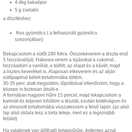
4 dkg kakaópor
5 g zselatin
a díszítéshez:
friss gyümölcs ( a felhasznált gyümölcs
szezonjában)
Bekapcsolom a sütőt 180 fokra. Összekeverem a tészta első
5 hozzávalóját. Habosra verem a tojásokat a cukorral,
hozzáadom a vaníliát, a tejfölt, az olajat és a kávét, majd
a lisztes keveréket is. Alaposan elkeverem és az alján
sütőpapírral bélelt tortaformába töltöm.
30-35 perc alatt megsütöm, tűpróbával ellenőrzöm, hogy a
közepe is biztosan átsült-e.
A formában hagyom hűlni 15 percet, majd lekapcsolom a
karimát és teljesen kihűtöm a tésztát, ezután kettévágom és
az elmosott tortaformába visszateszem a felső lapot. (az alsó
lap alsó oldala lesz a torta teteje, mert ez a legsimább
felület)
Ha valakinek van állítható tortagyűrűje, érdemes azzal