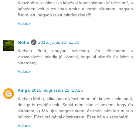
Köszönöm a választ /a kávéval kapcsolatban kérdeztem/, a
hétvégén volt a szülinap amire a tortát sütöttem, nagyon
finom lett, nagyon ízlett mindenkinek!!!
Válasz
Moha
2015. július 20. 11:50
Kedves Betti, nagyon szívesen, én köszönöm a
visszajelzést, mindig jó olvasni, hogy jól sikerült és ízlett a
sütemény!
Válasz
Kinga
2015. augusztus 22. 23:26
Kedves Moha, júliusban elkészítettem, túl kevés zselatinnal,
de így is csodás volt. Senki nem hitte el nekem, hogy én
sütöttem :-) Ma újra megcsinátam, és még jobb lett mint a
múltkor. Friss málnával díszítettem. Ezer hála a receptért!
Válasz