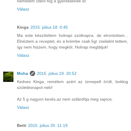
Remélem ízleni fog a gyerekeknek is!
Válasz
Kinga
2015. július 18. 0:45
Ma este készítettem holnapi szülinapra, de elrontottam...
Elnéztem a receptet, és a krémbe csak 5gr zselatint tettem,
így nem hiszem, hogy megköt. Holnap meglátjuk!
Válasz
Moha
2015. július 19. 20:52
Kedves Kinga, remélem azért az ünnepelt örült, boldog
születésnapot neki!
Az 5 g nagyon kevés,az nem szilárdítja meg sajnos.
Válasz
Betti
2015. július 20. 11:19