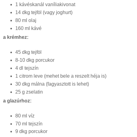
1 kávéskanál vaníliakivonat
14 dkg tejföl (vagy joghurt)
80 ml olaj
160 ml kávé
a krémhez:
45 dkg tejföl
8-10 dkg porcukor
4 dl tejszín
1 citrom leve (mehet bele a reszelt héja is)
30 dkg málna (fagyasztott is lehet)
25 g zselatin
a glazúrhoz:
80 ml víz
70 ml tejszín
9 dkg porcukor