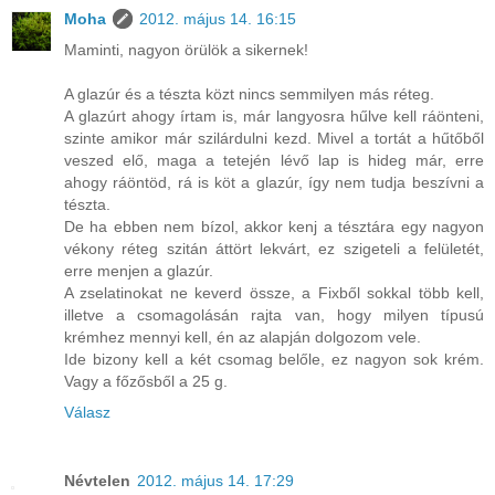
Moha
2012. május 14. 16:15
Maminti, nagyon örülök a sikernek!
A glazúr és a tészta közt nincs semmilyen más réteg.
A glazúrt ahogy írtam is, már langyosra hűlve kell ráönteni,
szinte amikor már szilárdulni kezd. Mivel a tortát a hűtőből
veszed elő, maga a tetején lévő lap is hideg már, erre
ahogy ráöntöd, rá is köt a glazúr, így nem tudja beszívni a
tészta.
De ha ebben nem bízol, akkor kenj a tésztára egy nagyon
vékony réteg szitán áttört lekvárt, ez szigeteli a felületét,
erre menjen a glazúr.
A zselatinokat ne keverd össze, a Fixből sokkal több kell,
illetve a csomagolásán rajta van, hogy milyen típusú
krémhez mennyi kell, én az alapján dolgozom vele.
Ide bizony kell a két csomag belőle, ez nagyon sok krém.
Vagy a főzősből a 25 g.
Válasz
Névtelen
2012. május 14. 17:29