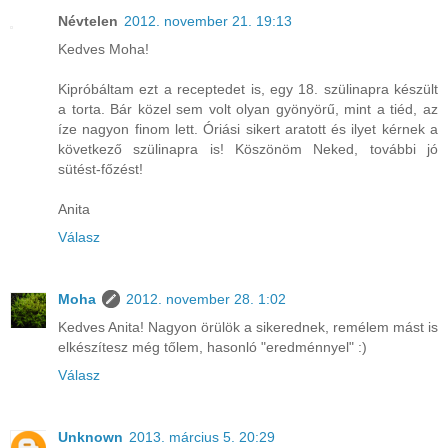
Névtelen
2012. november 21. 19:13
Kedves Moha!
Kipróbáltam ezt a receptedet is, egy 18. szülinapra készült
a torta. Bár közel sem volt olyan gyönyörű, mint a tiéd, az
íze nagyon finom lett. Óriási sikert aratott és ilyet kérnek a
következő szülinapra is! Köszönöm Neked, további jó
sütést-főzést!
Anita
Válasz
Moha
2012. november 28. 1:02
Kedves Anita! Nagyon örülök a sikerednek, remélem mást is
elkészítesz még tőlem, hasonló "eredménnyel" :)
Válasz
Unknown
2013. március 5. 20:29