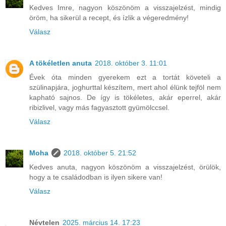
Kedves Imre, nagyon köszönöm a visszajelzést, mindig
öröm, ha sikerül a recept, és ízlik a végeredmény!
Válasz
A tökéletlen anuta
2018. október 3. 11:01
Évek óta minden gyerekem ezt a tortát követeli a
szülinapjára, joghurttal készítem, mert ahol élünk tejföl nem
kapható sajnos. De így is tökéletes, akár eperrel, akár
ribizlivel, vagy más fagyasztott gyümölccsel.
Válasz
Moha
2018. október 5. 21:52
Kedves anuta, nagyon köszönöm a visszajelzést, örülök,
hogy a te családodban is ilyen sikere van!
Válasz
Névtelen
2025. március 14. 17:23