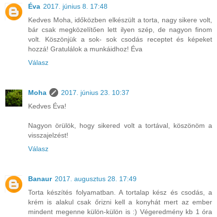
Éva
2017. június 8. 17:48
Kedves Moha, időközben elkészült a torta, nagy sikere volt,
bár csak megközelítően lett ilyen szép, de nagyon finom
volt. Köszönjük a sok- sok csodás receptet és képeket
hozzá! Gratulálok a munkáidhoz! Éva
Válasz
Moha
2017. június 23. 10:37
Kedves Éva!
Nagyon örülök, hogy sikered volt a tortával, köszönöm a
visszajelzést!
Válasz
Banaur
2017. augusztus 28. 17:49
Torta készítés folyamatban. A tortalap kész és csodás, a
krém is alakul csak őrizni kell a konyhát mert az ember
mindent megenne külön-külön is :) Végeredmény kb 1 óra