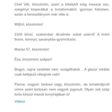
Chef Viki, köszönöm, azért a tökélytől még messze van,
szegényt kioperáltuk a tortaformából, gyorsan fotóztam,
aztán a keresztlányom már vitte is.
M@rti, köszönöm!
Zsófi köszi, szakember dicsérete sokat számít! A krém
finom, könnyű, savanykás-gyümölcsös.
Marisz 57, köszönöm!
Éva, köszönöm szépen!
Bogyó, sajna szelettel nem szolgálhatok... A glazúr inkább
csak befejező rétegnek való!
Panna, nagyon kedves vagy, köszönöm, de tortakirálynői
címre azért biztosan nem vagyok jogosult. Olyan sok szép
torta készül mások konyhájában is!
Válasz