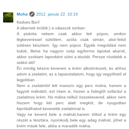
Moha
2012. január 22. 10:19
Kedves Bori!
A sikernek örülök:) a válaszok sorban:
A piskóta nekem csak akkor lett púpos, amikor
légkeveréssel sütöttem, azóta csak simán, alsó-felső
sütésen készítem. Így nem púpos. Egyéb megoldást nem
tudok, illetve ha nagyon szép egyforma lapokat akarok,
akkor szoktam laponként sütni a tésztát. Persze rövidebb a
sütési idő!
Én mindig készre keverem a krém alkotórészeit, és ahhoz
adom a zselatint, az a tapasztalatom, hogy így vegyíthető el
legjobban.
Nem a zselatintól lett masszív egy perc múlva, hanem a
fagyott málnától, ezt írtam is, hiszen a hidegtől szilárdul a
zselatinos krém. Ha málna nélkül összekevered, akkor nem
hiszem hogy két perc alatt megköt, de nyugodtan
kipróbálhatod kevesebb zselatinnal is.
Vagy ne keverd bele a málnát,hanem töltsd a krém egy
részét a tésztára, nyomkodj bele egy adag málnát, jöhet a
krém másik fele, abba a maradék málna.