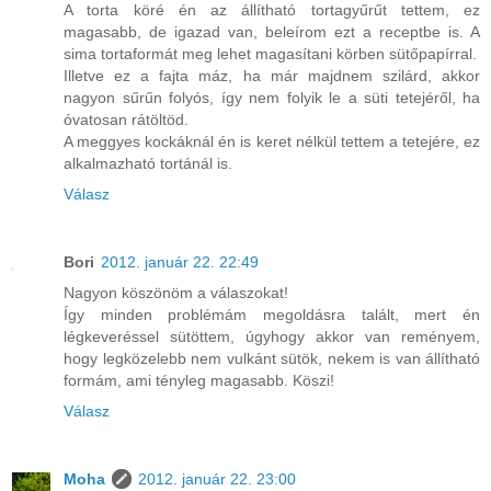
A torta köré én az állítható tortagyűrűt tettem, ez
magasabb, de igazad van, beleírom ezt a receptbe is. A
sima tortaformát meg lehet magasítani körben sütőpapírral.
Illetve ez a fajta máz, ha már majdnem szilárd, akkor
nagyon sűrűn folyós, így nem folyik le a süti tetejéről, ha
óvatosan rátöltöd.
A meggyes kockáknál én is keret nélkül tettem a tetejére, ez
alkalmazható tortánál is.
Válasz
Bori
2012. január 22. 22:49
Nagyon köszönöm a válaszokat!
Így minden problémám megoldásra talált, mert én
légkeveréssel sütöttem, úgyhogy akkor van reményem,
hogy legközelebb nem vulkánt sütök, nekem is van állítható
formám, ami tényleg magasabb. Köszi!
Válasz
Moha
2012. január 22. 23:00