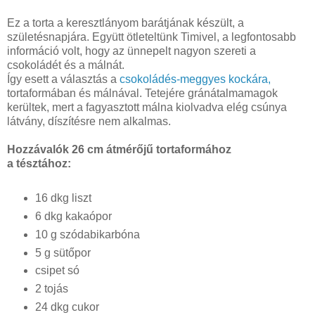
Ez a torta a keresztlányom barátjának készült, a
születésnapjára. Együtt ötleteltünk Timivel, a legfontosabb
információ volt, hogy az ünnepelt nagyon szereti a
csokoládét és a málnát.
Így esett a választás a
csokoládés-meggyes kockára,
tortaformában és málnával. Tetejére gránátalmamagok
kerültek, mert a fagyasztott málna kiolvadva elég csúnya
látvány, díszítésre nem alkalmas.
Hozzávalók 26 cm átmérőjű tortaformához
a tésztához:
16 dkg liszt
6 dkg kakaópor
10 g szódabikarbóna
5 g sütőpor
csipet só
2 tojás
24 dkg cukor