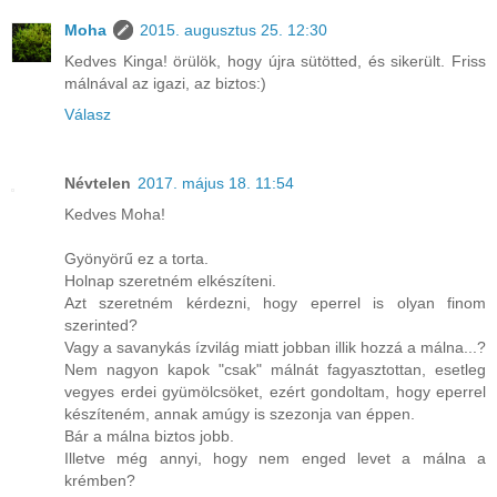
Moha
2015. augusztus 25. 12:30
Kedves Kinga! örülök, hogy újra sütötted, és sikerült. Friss
málnával az igazi, az biztos:)
Válasz
Névtelen
2017. május 18. 11:54
Kedves Moha!
Gyönyörű ez a torta.
Holnap szeretném elkészíteni.
Azt szeretném kérdezni, hogy eperrel is olyan finom
szerinted?
Vagy a savanykás ízvilág miatt jobban illik hozzá a málna...?
Nem nagyon kapok "csak" málnát fagyasztottan, esetleg
vegyes erdei gyümölcsöket, ezért gondoltam, hogy eperrel
készíteném, annak amúgy is szezonja van éppen.
Bár a málna biztos jobb.
Illetve még annyi, hogy nem enged levet a málna a
krémben?