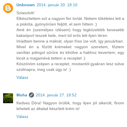
Unknown
2014. január 20. 18:10
Sziasztok!
Elkészítettem ezt a nagyon fini tortát. Nekem tökéletes lett a
a piskóta, gyönyörűen feljött, el sem hittem :)
Amit én (személyes ízlésem) hogy legközelebb kevesebb
kakaóport teszek bele, mert túl erős lett ilyen téren.
Imádtam benne a málnát, olyan friss íze volt, így januárban.
Mivel én a főzött krémeket nagyon szeretem, főztem
vaníliás pdingot sűrűre és kihűlve a habhoz kevertem, egy
kicsit a magamévá tettem a receptet :)
Köszönöm szépen a receptet, mostantól gyakran lesz sütve
szülinapra, meg csak úgy is! :)
Válasz
Moha
2014. január 27. 18:52
Kedves Dóra! Nagyon örülök, hogy ilyen jól sikerült, finom
lehetett az általad készített krém is!
Válasz