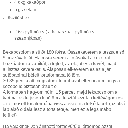
4 dkg kakaópor
5 g zselatin
a díszítéshez:
friss gyümölcs ( a felhasznált gyümölcs
szezonjában)
Bekapcsolom a sütőt 180 fokra. Összekeverem a tészta első
5 hozzávalóját. Habosra verem a tojásokat a cukorral,
hozzáadom a vaníliát, a tejfölt, az olajat és a kávét, majd
a lisztes keveréket is. Alaposan elkeverem és az alján
sütőpapírral bélelt tortaformába töltöm.
30-35 perc alatt megsütöm, tűpróbával ellenőrzöm, hogy a
közepe is biztosan átsült-e.
A formában hagyom hűlni 15 percet, majd lekapcsolom a
karimát és teljesen kihűtöm a tésztát, ezután kettévágom és
az elmosott tortaformába visszateszem a felső lapot. (az alsó
lap alsó oldala lesz a torta teteje, mert ez a legsimább
felület)
Ha valakinek van állítható tortagyűrűje, érdemes azzal