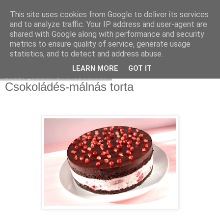
This site uses cookies from Google to deliver its services
Moha Konyha
and to analyze traffic. Your IP address and user-agent are
shared with Google along with performance and security
metrics to ensure quality of service, generate usage
statistics, and to detect and address abuse.
▼
LEARN MORE
GOT IT
2012. január 14., szombat
Csokoládés-málnás torta