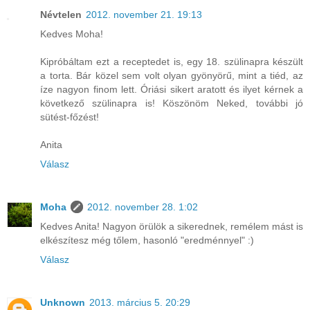
Névtelen
2012. november 21. 19:13
Kedves Moha!
Kipróbáltam ezt a receptedet is, egy 18. szülinapra készült
a torta. Bár közel sem volt olyan gyönyörű, mint a tiéd, az
íze nagyon finom lett. Óriási sikert aratott és ilyet kérnek a
következő szülinapra is! Köszönöm Neked, további jó
sütést-főzést!
Anita
Válasz
Moha
2012. november 28. 1:02
Kedves Anita! Nagyon örülök a sikerednek, remélem mást is
elkészítesz még tőlem, hasonló "eredménnyel" :)
Válasz
Unknown
2013. március 5. 20:29