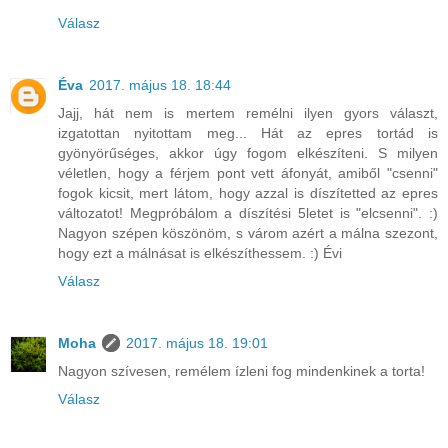
Válasz
Éva
2017. május 18. 18:44
Jajj, hát nem is mertem remélni ilyen gyors választ,
izgatottan nyitottam meg... Hát az epres tortád is
gyönyörűséges, akkor úgy fogom elkészíteni. S milyen
véletlen, hogy a férjem pont vett áfonyát, amiből "csenni"
fogok kicsit, mert látom, hogy azzal is díszítetted az epres
változatot! Megpróbálom a díszítési 5letet is "elcsenni". :)
Nagyon szépen köszönöm, s várom azért a málna szezont,
hogy ezt a málnásat is elkészíthessem. :) Évi
Válasz
Moha
2017. május 18. 19:01
Nagyon szívesen, remélem ízleni fog mindenkinek a torta!
Válasz