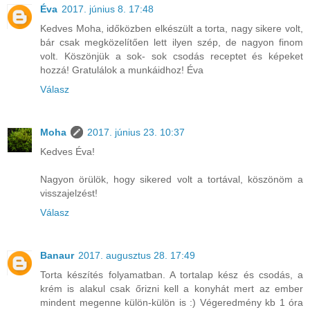
Éva
2017. június 8. 17:48
Kedves Moha, időközben elkészült a torta, nagy sikere volt,
bár csak megközelítően lett ilyen szép, de nagyon finom
volt. Köszönjük a sok- sok csodás receptet és képeket
hozzá! Gratulálok a munkáidhoz! Éva
Válasz
Moha
2017. június 23. 10:37
Kedves Éva!
Nagyon örülök, hogy sikered volt a tortával, köszönöm a
visszajelzést!
Válasz
Banaur
2017. augusztus 28. 17:49
Torta készítés folyamatban. A tortalap kész és csodás, a
krém is alakul csak őrizni kell a konyhát mert az ember
mindent megenne külön-külön is :) Végeredmény kb 1 óra