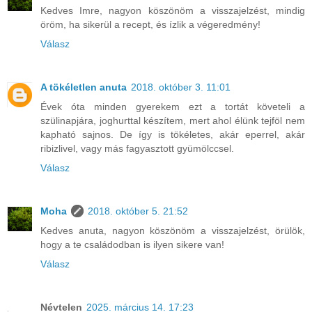
Kedves Imre, nagyon köszönöm a visszajelzést, mindig
öröm, ha sikerül a recept, és ízlik a végeredmény!
Válasz
A tökéletlen anuta
2018. október 3. 11:01
Évek óta minden gyerekem ezt a tortát követeli a
szülinapjára, joghurttal készítem, mert ahol élünk tejföl nem
kapható sajnos. De így is tökéletes, akár eperrel, akár
ribizlivel, vagy más fagyasztott gyümölccsel.
Válasz
Moha
2018. október 5. 21:52
Kedves anuta, nagyon köszönöm a visszajelzést, örülök,
hogy a te családodban is ilyen sikere van!
Válasz
Névtelen
2025. március 14. 17:23