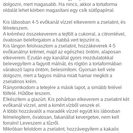
dolgozni, mert magasabb. Ha nincs, akkor a tortaforma
oldalát lehet körben magasítani egy csík sütőpapírral.
Kis lábosban 4-5 evőkanál vízzel elkeverem a zselatint, és
félreteszem.
A krémhez összekeverem a tejfölt a cukorral, a citromlével,
óvatosan beleforgatom a habbá vert tejszínt is.
Kis lángon felolvasztom a zselatint, hozzákeverek 4-5
evőkanálnyi krémet, majd az egészhez öntöm, alaposan
elkeverem. Ezután egy kanállal gyors mozdulatokkal
belevegyítem a fagyott málnát, és rögtön a tortaformában
várakozó lapra öntöm, belesimítom. Gyorsan kell vele
dolgozni, mert a fagyos málna miatt hamar megköt a
zselatinos krém.
Rányomkodom a tetejére a másik lapot, a simább felével
fölfelé. Hűtőbe teszem.
Elkészítem a glazúrt. Kis pohárban elkeverem a zselatint két
evőkanál vízzel, amit a kimért vízből veszek el.
A többi hozzávalót a maradék vízzel együtt kis lábosban
felmelegítem, óvatosan, fakanállal kevergetve, nem kell
forralni! Leveszem a tűzről.
Mikróban feloldom a zselatint, hozzávegyítem a kakaós