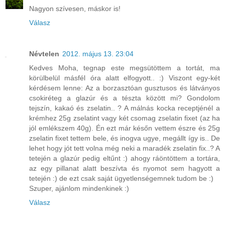
Nagyon szívesen, máskor is!
Válasz
Névtelen
2012. május 13. 23:04
Kedves Moha, tegnap este megsütöttem a tortát, ma
körülbelül másfél óra alatt elfogyott.. :) Viszont egy-két
kérdésem lenne: Az a borzasztóan gusztusos és látványos
csokiréteg a glazúr és a tészta között mi? Gondolom
tejszín, kakaó és zselatin.. ? A málnás kocka receptjénél a
krémhez 25g zselatint vagy két csomag zselatin fixet (az ha
jól emlékszem 40g). Én ezt már későn vettem észre és 25g
zselatin fixet tettem bele, és inogva ugye, megállt így is.. De
lehet hogy jót tett volna még neki a maradék zselatin fix..? A
tetején a glazúr pedig eltűnt :) ahogy ráöntöttem a tortára,
az egy pillanat alatt beszívta és nyomot sem hagyott a
tetején :) de ezt csak saját ügyetlenségemnek tudom be :)
Szuper, ajánlom mindenkinek :)
Válasz