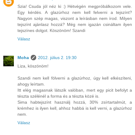
Szia! Csuda jól néz ki :) Hétvégén megpróbálkozom vele.
Egy kérdés. A glazúrhoz nem kell felverni a tejszínt?
Nagyon szép magas, viszont a leírásban nem írod. Milyen
tejszínt ajánlasz hozzá? Még nem igazán csináltam ilyen
tejszínes dolgot. Köszönöm! Szandi
Válasz
Moha
2012. július 2. 19:30
Liza, köszönöm!
Szandi nem kell fölverni a glazúrhoz, úgy kell elkészíteni,
ahogy leírtam.
Itt elég magasnak látszik valóban, mert egy picit befolyt a
tészta szélénél a forma és a tészta közé is.
Sima habtejszínt használj hozzá, 30% zsírtartalmút, a
krémhez is ilyen kell, ahhoz habbá is kell verni, a glazúrhoz
nem.
Válasz