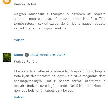
Kedves Moha!
Nagyon köszönöm a receptet! A nővérem szülinapjára
sütöttem meg és egyszerűen szuper lett! Na jó, a Tiéd
természetesen sokkal szebb, de én így is nagyon büszke
vagyok magamra, hogy sikerült! :)
Válasz
Moha
2013. március 9. 23:25
Kedves Renáta!
Először is Isten éltesse a nővéredet! Nagyon örülök, hogy a
torta ilyen sikert aratott, és legyél is büszke magadra! Nem
szépségvresenyre készült, hanem szívből szeretettel a
testvérednek, és az a legfontosabb. Nekiálltál, elkészítetted,
nem egy bolti tortát kapott, ez a lényeg!
Válasz