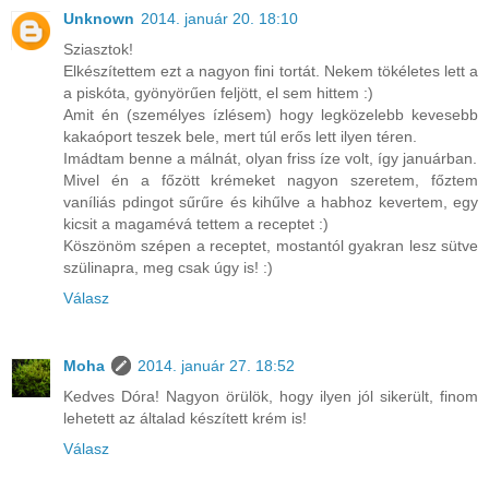
Unknown
2014. január 20. 18:10
Sziasztok!
Elkészítettem ezt a nagyon fini tortát. Nekem tökéletes lett a
a piskóta, gyönyörűen feljött, el sem hittem :)
Amit én (személyes ízlésem) hogy legközelebb kevesebb
kakaóport teszek bele, mert túl erős lett ilyen téren.
Imádtam benne a málnát, olyan friss íze volt, így januárban.
Mivel én a főzött krémeket nagyon szeretem, főztem
vaníliás pdingot sűrűre és kihűlve a habhoz kevertem, egy
kicsit a magamévá tettem a receptet :)
Köszönöm szépen a receptet, mostantól gyakran lesz sütve
szülinapra, meg csak úgy is! :)
Válasz
Moha
2014. január 27. 18:52
Kedves Dóra! Nagyon örülök, hogy ilyen jól sikerült, finom
lehetett az általad készített krém is!
Válasz