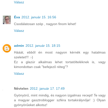
Válasz
Éva
2012. január 15. 16:56
Csodálatosan szép , nagyon finom lehet!
Válasz
admin
2012. január 15. 18:15
Hááát, ebből én most nagyon kérnék egy hatalmas
szeletet!!! :-)
Ez a glazúr alkalmas lehet tortatölteléknek is, vagy
kimondottan csak "befejező réteg"?
Válasz
Névtelen
2012. január 17. 17:49
Gyönyörű, mint mindig, és nagyon izgalmas recept! Te vagy
a magyar gasztroblogger szféra tortakirálynője! :) Olyan
gyönyörűeket alkotsz!