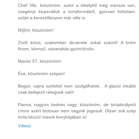
Chef Viki, köszönöm, azért a tökélytől még messze van,
szegényt kioperáltuk a tortaformából, gyorsan fotóztam,
aztán a keresztlányom már vitte is.
M@rti, köszönöm!
Zsófi köszi, szakember dicsérete sokat számít! A krém
finom, könnyű, savanykás-gyümölcsös.
Marisz 57, köszönöm!
Éva, köszönöm szépen!
Bogyó, sajna szelettel nem szolgálhatok... A glazúr inkább
csak befejező rétegnek való!
Panna, nagyon kedves vagy, köszönöm, de tortakirálynői
címre azért biztosan nem vagyok jogosult. Olyan sok szép
torta készül mások konyhájában is!
Válasz