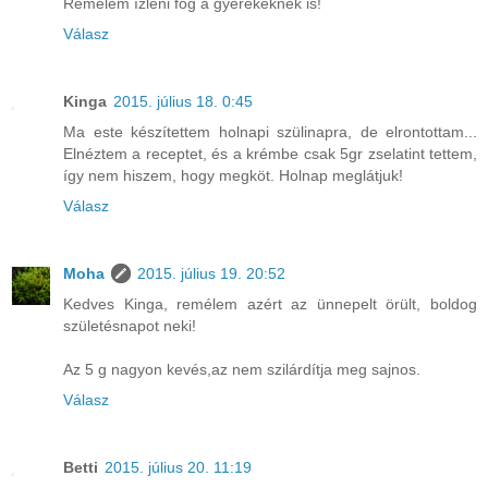
Remélem ízleni fog a gyerekeknek is!
Válasz
Kinga
2015. július 18. 0:45
Ma este készítettem holnapi szülinapra, de elrontottam...
Elnéztem a receptet, és a krémbe csak 5gr zselatint tettem,
így nem hiszem, hogy megköt. Holnap meglátjuk!
Válasz
Moha
2015. július 19. 20:52
Kedves Kinga, remélem azért az ünnepelt örült, boldog
születésnapot neki!
Az 5 g nagyon kevés,az nem szilárdítja meg sajnos.
Válasz
Betti
2015. július 20. 11:19