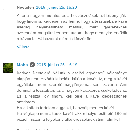
Névtelen
2015. június 25. 15:20
A torta nagyon mutatós és a hozzászolások azt bizonyítják,
hogy finom is, kérdésem az lenne, hogy a tésztájába a kávé
esetleg helyettesíthető mással, mert gyerekeknek
szeretném megsütni és nem tudom, hogy mennyire érződik
a kávés íz. Válaszodat előre is köszönöm.
Válasz
Moha
2015. június 25. 16:19
Kedves Névtelen! Nálunk a család egyöntetű véleménye
alapján nem érződik ki belőle külön a kávés íz, még a kávét
egyáltalán nem szerető nagylányomat sem zavarta. Ami
dominál a tésztában, az a nagyon karakteres csokoládés íz.
Ez a tészta így finom, kell bele a kávé kiegészítőnek
szerintem.
Ha a koffein tartalom aggaszt, használj mentes kávét.
Ha végképp nem akarsz kávét, akkor helyettesíthető 160 ml
vízzel, hiszen a folyékony alkotórészeknek stimmelni kell.