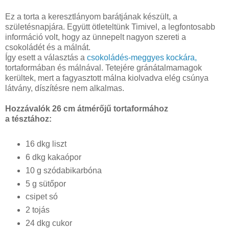
Ez a torta a keresztlányom barátjának készült, a
születésnapjára. Együtt ötleteltünk Timivel, a legfontosabb
információ volt, hogy az ünnepelt nagyon szereti a
csokoládét és a málnát.
Így esett a választás a
csokoládés-meggyes kockára,
tortaformában és málnával. Tetejére gránátalmamagok
kerültek, mert a fagyasztott málna kiolvadva elég csúnya
látvány, díszítésre nem alkalmas.
Hozzávalók 26 cm átmérőjű tortaformához
a tésztához:
16 dkg liszt
6 dkg kakaópor
10 g szódabikarbóna
5 g sütőpor
csipet só
2 tojás
24 dkg cukor