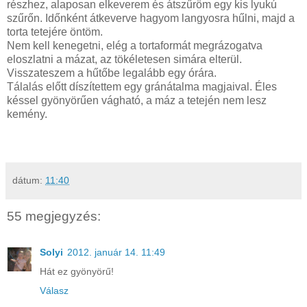
részhez, alaposan elkeverem és átszűröm egy kis lyukú
szűrőn. Időnként átkeverve hagyom langyosra hűlni, majd a
torta tetejére öntöm.
Nem kell kenegetni, elég a tortaformát megrázogatva
eloszlatni a mázat, az tökéletesen simára elterül.
Visszateszem a hűtőbe legalább egy órára.
Tálalás előtt díszítettem egy gránátalma magjaival. Éles
késsel gyönyörűen vágható, a máz a tetején nem lesz
kemény.
dátum:
11:40
55 megjegyzés:
Solyi
2012. január 14. 11:49
Hát ez gyönyörű!
Válasz