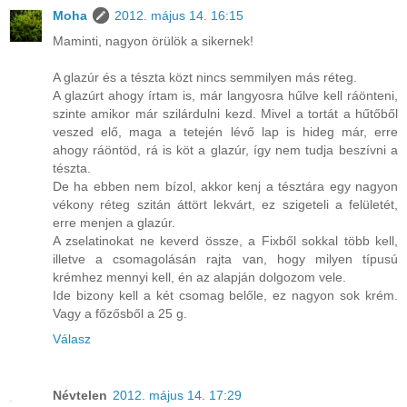
Moha
2012. május 14. 16:15
Maminti, nagyon örülök a sikernek!
A glazúr és a tészta közt nincs semmilyen más réteg.
A glazúrt ahogy írtam is, már langyosra hűlve kell ráönteni,
szinte amikor már szilárdulni kezd. Mivel a tortát a hűtőből
veszed elő, maga a tetején lévő lap is hideg már, erre
ahogy ráöntöd, rá is köt a glazúr, így nem tudja beszívni a
tészta.
De ha ebben nem bízol, akkor kenj a tésztára egy nagyon
vékony réteg szitán áttört lekvárt, ez szigeteli a felületét,
erre menjen a glazúr.
A zselatinokat ne keverd össze, a Fixből sokkal több kell,
illetve a csomagolásán rajta van, hogy milyen típusú
krémhez mennyi kell, én az alapján dolgozom vele.
Ide bizony kell a két csomag belőle, ez nagyon sok krém.
Vagy a főzősből a 25 g.
Válasz
Névtelen
2012. május 14. 17:29