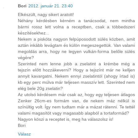
Bori
2012. január 21. 23:40
Elkészült, nagy sikert aratott!
Néhány kérdésben kérném a tanácsodat, nem mintha
bármi rossz lett volna a receptben, csak a többedszeri
készítésekhez...
Nekem a piskóta nagyon felpúposodott sülés közben, amit
aztán inkább levágtam és külön megeszegettük. Van valami
megoldás arra, hogy ne legyen vulkán-forma belőle sülés
végére?
Szerinted nem lenne jobb a zselatint a krémbe még a
tejszín előtt hozzákeverni? Hogy a tejszínt már ne kelljen
annyit kavargatni. Nekem ennyi zselatintól (ahogy írtad is)
kb egy perc múlva már teljesen masszív lett. Szerinted nem
elég bele 20g zselatin?
Az utolsó kérdésem már csak az, hogy egy teljesen átlagos
Zenker 26cm-es formám van, de nekem máz nélkül is
színültig volt. Így nem tudtam már a mázat rátenni. Te tettél
valami magasítót vagy magasabb alapból a tortaformád?
Nagyon köszi a receptet is, meg ha válaszolsz is!
Bori
Válasz