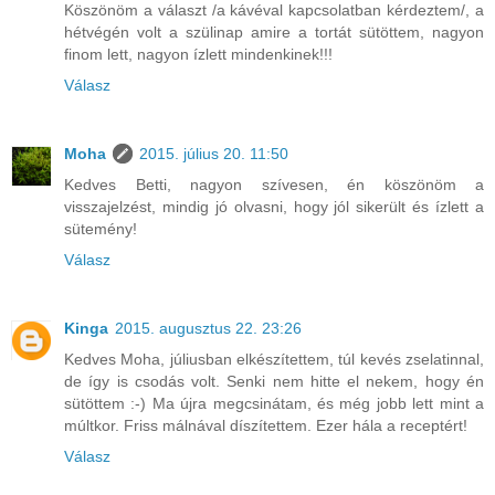
Köszönöm a választ /a kávéval kapcsolatban kérdeztem/, a
hétvégén volt a szülinap amire a tortát sütöttem, nagyon
finom lett, nagyon ízlett mindenkinek!!!
Válasz
Moha
2015. július 20. 11:50
Kedves Betti, nagyon szívesen, én köszönöm a
visszajelzést, mindig jó olvasni, hogy jól sikerült és ízlett a
sütemény!
Válasz
Kinga
2015. augusztus 22. 23:26
Kedves Moha, júliusban elkészítettem, túl kevés zselatinnal,
de így is csodás volt. Senki nem hitte el nekem, hogy én
sütöttem :-) Ma újra megcsinátam, és még jobb lett mint a
múltkor. Friss málnával díszítettem. Ezer hála a receptért!
Válasz