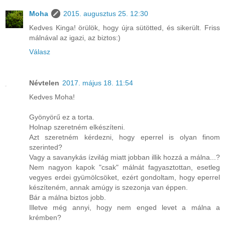
Moha
2015. augusztus 25. 12:30
Kedves Kinga! örülök, hogy újra sütötted, és sikerült. Friss
málnával az igazi, az biztos:)
Válasz
Névtelen
2017. május 18. 11:54
Kedves Moha!
Gyönyörű ez a torta.
Holnap szeretném elkészíteni.
Azt szeretném kérdezni, hogy eperrel is olyan finom
szerinted?
Vagy a savanykás ízvilág miatt jobban illik hozzá a málna...?
Nem nagyon kapok "csak" málnát fagyasztottan, esetleg
vegyes erdei gyümölcsöket, ezért gondoltam, hogy eperrel
készíteném, annak amúgy is szezonja van éppen.
Bár a málna biztos jobb.
Illetve még annyi, hogy nem enged levet a málna a
krémben?