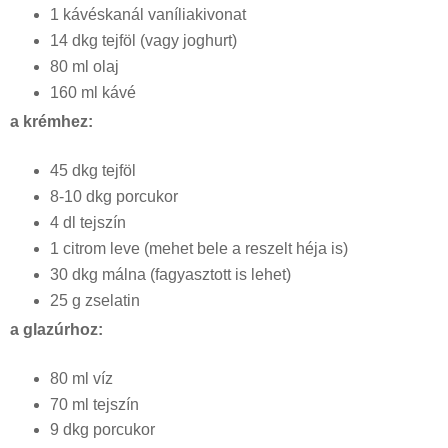
1 kávéskanál vaníliakivonat
14 dkg tejföl (vagy joghurt)
80 ml olaj
160 ml kávé
a krémhez:
45 dkg tejföl
8-10 dkg porcukor
4 dl tejszín
1 citrom leve (mehet bele a reszelt héja is)
30 dkg málna (fagyasztott is lehet)
25 g zselatin
a glazúrhoz:
80 ml víz
70 ml tejszín
9 dkg porcukor