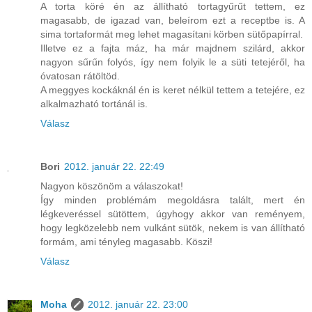
A torta köré én az állítható tortagyűrűt tettem, ez
magasabb, de igazad van, beleírom ezt a receptbe is. A
sima tortaformát meg lehet magasítani körben sütőpapírral.
Illetve ez a fajta máz, ha már majdnem szilárd, akkor
nagyon sűrűn folyós, így nem folyik le a süti tetejéről, ha
óvatosan rátöltöd.
A meggyes kockáknál én is keret nélkül tettem a tetejére, ez
alkalmazható tortánál is.
Válasz
Bori
2012. január 22. 22:49
Nagyon köszönöm a válaszokat!
Így minden problémám megoldásra talált, mert én
légkeveréssel sütöttem, úgyhogy akkor van reményem,
hogy legközelebb nem vulkánt sütök, nekem is van állítható
formám, ami tényleg magasabb. Köszi!
Válasz
Moha
2012. január 22. 23:00