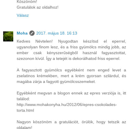
Köszönöm!
Gratulálok az oldalhoz!
Válasz
Moha
2017. május 18. 16:13
Kedves Névtelen! Nyugodtan készítsd el eperrel,
ugyanolyan finom lesz, és a friss gyümölcs mindig jobb, az
ember csak kényszerűségből használ fagyasztottat,
szezonon kívül. Így a tetejét is dekorálhatod friss eperrel.
A fagyasztott gyümölcs egyébként nem enged levet a
zselatinos krémekben, mert a krém gyorsan szilárdul, és
magába zárja a fagyott gyümölcsszemeket.
Egyébként megvan a blogon ennek az epres verziója is, itt
találod:
http://www.mohakonyha.hu/2012/06/epres-csokolades-
torta.html
Nagyon köszönöm a gratulációt, örülök, hogy tetszik az
oldalam!