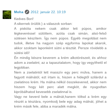
Moha
2012. január 22. 10:19
Kedves Bori!
A sikernek örülök:) a válaszok sorban:
A piskóta nekem csak akkor lett púpos, amikor
légkeveréssel sütöttem, azóta csak simán, alsó-felső
sütésen készítem. Így nem púpos. Egyéb megoldást nem
tudok, illetve ha nagyon szép egyforma lapokat akarok,
akkor szoktam laponként sütni a tésztát. Persze rövidebb a
sütési idő!
Én mindig készre keverem a krém alkotórészeit, és ahhoz
adom a zselatint, az a tapasztalatom, hogy így vegyíthető el
legjobban.
Nem a zselatintól lett masszív egy perc múlva, hanem a
fagyott málnától, ezt írtam is, hiszen a hidegtől szilárdul a
zselatinos krém. Ha málna nélkül összekevered, akkor nem
hiszem hogy két perc alatt megköt, de nyugodtan
kipróbálhatod kevesebb zselatinnal is.
Vagy ne keverd bele a málnát,hanem töltsd a krém egy
részét a tésztára, nyomkodj bele egy adag málnát, jöhet a
krém másik fele, abba a maradék málna.