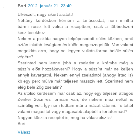
Bori
2012. január 21. 23:40
Elkészült, nagy sikert aratott!
Néhány kérdésben kérném a tanácsodat, nem mintha
bármi rossz lett volna a receptben, csak a többedszeri
készítésekhez...
Nekem a piskóta nagyon felpúposodott sülés közben, amit
aztán inkább levágtam és külön megeszegettük. Van valami
megoldás arra, hogy ne legyen vulkán-forma belőle sülés
végére?
Szerinted nem lenne jobb a zselatint a krémbe még a
tejszín előtt hozzákeverni? Hogy a tejszínt már ne kelljen
annyit kavargatni. Nekem ennyi zselatintól (ahogy írtad is)
kb egy perc múlva már teljesen masszív lett. Szerinted nem
elég bele 20g zselatin?
Az utolsó kérdésem már csak az, hogy egy teljesen átlagos
Zenker 26cm-es formám van, de nekem máz nélkül is
színültig volt. Így nem tudtam már a mázat rátenni. Te tettél
valami magasítót vagy magasabb alapból a tortaformád?
Nagyon köszi a receptet is, meg ha válaszolsz is!
Bori
Válasz