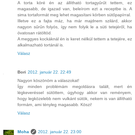
A torta köré én az állítható tortagyűrűt tettem, ez
magasabb, de igazad van, beleírom ezt a receptbe is. A
sima tortaformát meg lehet magasítani körben sütőpapírral.
Illetve ez a fajta máz, ha már majdnem szilárd, akkor
nagyon sűrűn folyós, így nem folyik le a süti tetejéről, ha
óvatosan rátöltöd.
A meggyes kockáknál én is keret nélkül tettem a tetejére, ez
alkalmazható tortánál is.
Válasz
Bori
2012. január 22. 22:49
Nagyon köszönöm a válaszokat!
Így minden problémám megoldásra talált, mert én
légkeveréssel sütöttem, úgyhogy akkor van reményem,
hogy legközelebb nem vulkánt sütök, nekem is van állítható
formám, ami tényleg magasabb. Köszi!
Válasz
Moha
2012. január 22. 23:00