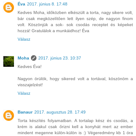
Éva
2017. június 8. 17:48
Kedves Moha, időközben elkészült a torta, nagy sikere volt,
bár csak megközelítően lett ilyen szép, de nagyon finom
volt. Köszönjük a sok- sok csodás receptet és képeket
hozzá! Gratulálok a munkáidhoz! Éva
Válasz
Moha
2017. június 23. 10:37
Kedves Éva!
Nagyon örülök, hogy sikered volt a tortával, köszönöm a
visszajelzést!
Válasz
Banaur
2017. augusztus 28. 17:49
Torta készítés folyamatban. A tortalap kész és csodás, a
krém is alakul csak őrizni kell a konyhát mert az ember
mindent megenne külön-külön is :) Végeredmény kb 1 óra