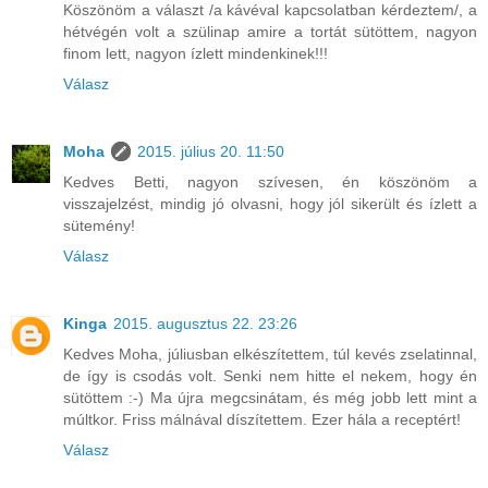
Köszönöm a választ /a kávéval kapcsolatban kérdeztem/, a
hétvégén volt a szülinap amire a tortát sütöttem, nagyon
finom lett, nagyon ízlett mindenkinek!!!
Válasz
Moha
2015. július 20. 11:50
Kedves Betti, nagyon szívesen, én köszönöm a
visszajelzést, mindig jó olvasni, hogy jól sikerült és ízlett a
sütemény!
Válasz
Kinga
2015. augusztus 22. 23:26
Kedves Moha, júliusban elkészítettem, túl kevés zselatinnal,
de így is csodás volt. Senki nem hitte el nekem, hogy én
sütöttem :-) Ma újra megcsinátam, és még jobb lett mint a
múltkor. Friss málnával díszítettem. Ezer hála a receptért!
Válasz