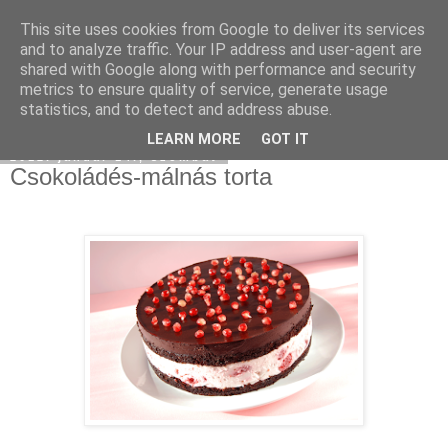
This site uses cookies from Google to deliver its services
Moha Konyha
and to analyze traffic. Your IP address and user-agent are
shared with Google along with performance and security
metrics to ensure quality of service, generate usage
statistics, and to detect and address abuse.
▼
LEARN MORE
GOT IT
2012. január 14., szombat
Csokoládés-málnás torta