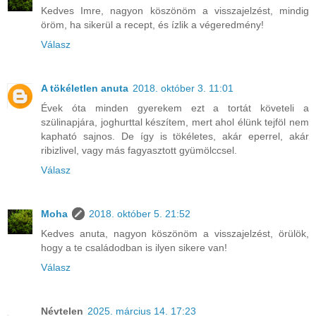
Kedves Imre, nagyon köszönöm a visszajelzést, mindig
öröm, ha sikerül a recept, és ízlik a végeredmény!
Válasz
A tökéletlen anuta
2018. október 3. 11:01
Évek óta minden gyerekem ezt a tortát követeli a
szülinapjára, joghurttal készítem, mert ahol élünk tejföl nem
kapható sajnos. De így is tökéletes, akár eperrel, akár
ribizlivel, vagy más fagyasztott gyümölccsel.
Válasz
Moha
2018. október 5. 21:52
Kedves anuta, nagyon köszönöm a visszajelzést, örülök,
hogy a te családodban is ilyen sikere van!
Válasz
Névtelen
2025. március 14. 17:23