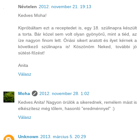
Névtelen
2012. november 21. 19:13
Kedves Moha!
Kipróbáltam ezt a receptedet is, egy 18. szülinapra készült
a torta. Bár közel sem volt olyan gyönyörű, mint a tiéd, az
íze nagyon finom lett. Óriási sikert aratott és ilyet kérnek a
következő szülinapra is! Köszönöm Neked, további jó
sütést-főzést!
Anita
Válasz
Moha
2012. november 28. 1:02
Kedves Anita! Nagyon örülök a sikerednek, remélem mást is
elkészítesz még tőlem, hasonló "eredménnyel" :)
Válasz
Unknown
2013. március 5. 20:29