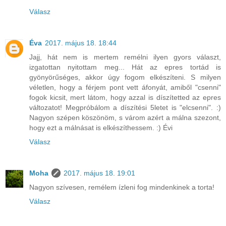
Válasz
Éva
2017. május 18. 18:44
Jajj, hát nem is mertem remélni ilyen gyors választ,
izgatottan nyitottam meg... Hát az epres tortád is
gyönyörűséges, akkor úgy fogom elkészíteni. S milyen
véletlen, hogy a férjem pont vett áfonyát, amiből "csenni"
fogok kicsit, mert látom, hogy azzal is díszítetted az epres
változatot! Megpróbálom a díszítési 5letet is "elcsenni". :)
Nagyon szépen köszönöm, s várom azért a málna szezont,
hogy ezt a málnásat is elkészíthessem. :) Évi
Válasz
Moha
2017. május 18. 19:01
Nagyon szívesen, remélem ízleni fog mindenkinek a torta!
Válasz