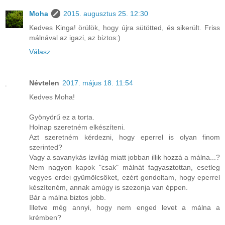
Moha
2015. augusztus 25. 12:30
Kedves Kinga! örülök, hogy újra sütötted, és sikerült. Friss
málnával az igazi, az biztos:)
Válasz
Névtelen
2017. május 18. 11:54
Kedves Moha!
Gyönyörű ez a torta.
Holnap szeretném elkészíteni.
Azt szeretném kérdezni, hogy eperrel is olyan finom
szerinted?
Vagy a savanykás ízvilág miatt jobban illik hozzá a málna...?
Nem nagyon kapok "csak" málnát fagyasztottan, esetleg
vegyes erdei gyümölcsöket, ezért gondoltam, hogy eperrel
készíteném, annak amúgy is szezonja van éppen.
Bár a málna biztos jobb.
Illetve még annyi, hogy nem enged levet a málna a
krémben?