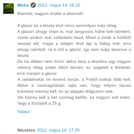
Moha
2012. május 14. 16:15
Maminti, nagyon örülök a sikernek!
A glazúr és a tészta közt nincs semmilyen más réteg.
A glazúrt ahogy írtam is, már langyosra hűlve kell ráönteni,
szinte amikor már szilárdulni kezd. Mivel a tortát a hűtőből
veszed elő, maga a tetején lévő lap is hideg már, erre
ahogy ráöntöd, rá is köt a glazúr, így nem tudja beszívni a
tészta.
De ha ebben nem bízol, akkor kenj a tésztára egy nagyon
vékony réteg szitán áttört lekvárt, ez szigeteli a felületét,
erre menjen a glazúr.
A zselatinokat ne keverd össze, a Fixből sokkal több kell,
illetve a csomagolásán rajta van, hogy milyen típusú
krémhez mennyi kell, én az alapján dolgozom vele.
Ide bizony kell a két csomag belőle, ez nagyon sok krém.
Vagy a főzősből a 25 g.
Válasz
Névtelen
2012. május 14. 17:29