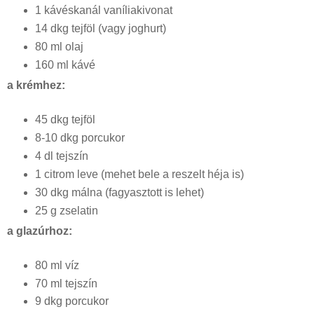
1 kávéskanál vaníliakivonat
14 dkg tejföl (vagy joghurt)
80 ml olaj
160 ml kávé
a krémhez:
45 dkg tejföl
8-10 dkg porcukor
4 dl tejszín
1 citrom leve (mehet bele a reszelt héja is)
30 dkg málna (fagyasztott is lehet)
25 g zselatin
a glazúrhoz:
80 ml víz
70 ml tejszín
9 dkg porcukor