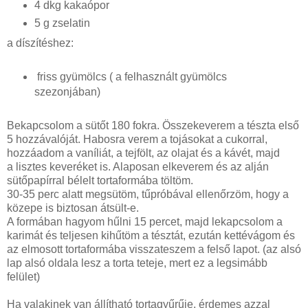
4 dkg kakaópor
5 g zselatin
a díszítéshez:
friss gyümölcs ( a felhasznált gyümölcs
szezonjában)
Bekapcsolom a sütőt 180 fokra. Összekeverem a tészta első
5 hozzávalóját. Habosra verem a tojásokat a cukorral,
hozzáadom a vaníliát, a tejfölt, az olajat és a kávét, majd
a lisztes keveréket is. Alaposan elkeverem és az alján
sütőpapírral bélelt tortaformába töltöm.
30-35 perc alatt megsütöm, tűpróbával ellenőrzöm, hogy a
közepe is biztosan átsült-e.
A formában hagyom hűlni 15 percet, majd lekapcsolom a
karimát és teljesen kihűtöm a tésztát, ezután kettévágom és
az elmosott tortaformába visszateszem a felső lapot. (az alsó
lap alsó oldala lesz a torta teteje, mert ez a legsimább
felület)
Ha valakinek van állítható tortagyűrűje, érdemes azzal