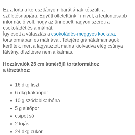
Ez a torta a keresztlányom barátjának készült, a
születésnapjára. Együtt ötleteltünk Timivel, a legfontosabb
információ volt, hogy az ünnepelt nagyon szereti a
csokoládét és a málnát.
Így esett a választás a
csokoládés-meggyes kockára,
tortaformában és málnával. Tetejére gránátalmamagok
kerültek, mert a fagyasztott málna kiolvadva elég csúnya
látvány, díszítésre nem alkalmas.
Hozzávalók 26 cm átmérőjű tortaformához
a tésztához:
16 dkg liszt
6 dkg kakaópor
10 g szódabikarbóna
5 g sütőpor
csipet só
2 tojás
24 dkg cukor