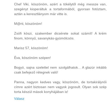
Chef Viki, köszönöm, azért a tökélytől még messze van,
szegényt kioperáltuk a tortaformából, gyorsan fotóztam,
aztán a keresztlányom már vitte is.
M@rti, köszönöm!
Zsófi köszi, szakember dicsérete sokat számít! A krém
finom, könnyű, savanykás-gyümölcsös.
Marisz 57, köszönöm!
Éva, köszönöm szépen!
Bogyó, sajna szelettel nem szolgálhatok... A glazúr inkább
csak befejező rétegnek való!
Panna, nagyon kedves vagy, köszönöm, de tortakirálynői
címre azért biztosan nem vagyok jogosult. Olyan sok szép
torta készül mások konyhájában is!
Válasz