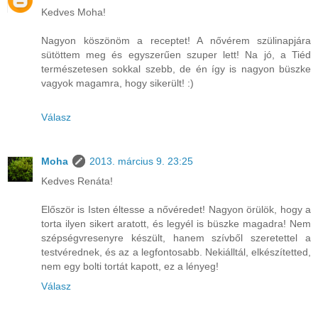
Kedves Moha!
Nagyon köszönöm a receptet! A nővérem szülinapjára
sütöttem meg és egyszerűen szuper lett! Na jó, a Tiéd
természetesen sokkal szebb, de én így is nagyon büszke
vagyok magamra, hogy sikerült! :)
Válasz
Moha
2013. március 9. 23:25
Kedves Renáta!
Először is Isten éltesse a nővéredet! Nagyon örülök, hogy a
torta ilyen sikert aratott, és legyél is büszke magadra! Nem
szépségvresenyre készült, hanem szívből szeretettel a
testvérednek, és az a legfontosabb. Nekiálltál, elkészítetted,
nem egy bolti tortát kapott, ez a lényeg!
Válasz