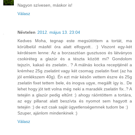
Nagyon szívesen, máskor is!
Válasz
Névtelen
2012. május 13. 23:04
Kedves Moha, tegnap este megsütöttem a tortát, ma
körülbelül másfél óra alatt elfogyott.. :) Viszont egy-két
kérdésem lenne: Az a borzasztóan gusztusos és látványos
csokiréteg a glazúr és a tészta között mi? Gondolom
tejszín, kakaó és zselatin.. ? A málnás kocka receptjénél a
krémhez 25g zselatint vagy két csomag zselatin fixet (az ha
jól emlékszem 40g). Én ezt már későn vettem észre és 25g
zselatin fixet tettem bele, és inogva ugye, megállt így is.. De
lehet hogy jót tett volna még neki a maradék zselatin fix..? A
tetején a glazúr pedig eltűnt :) ahogy ráöntöttem a tortára,
az egy pillanat alatt beszívta és nyomot sem hagyott a
tetején :) de ezt csak saját ügyetlenségemnek tudom be :)
Szuper, ajánlom mindenkinek :)
Válasz