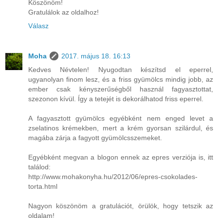
Köszönöm!
Gratulálok az oldalhoz!
Válasz
Moha
2017. május 18. 16:13
Kedves Névtelen! Nyugodtan készítsd el eperrel,
ugyanolyan finom lesz, és a friss gyümölcs mindig jobb, az
ember csak kényszerűségből használ fagyasztottat,
szezonon kívül. Így a tetejét is dekorálhatod friss eperrel.
A fagyasztott gyümölcs egyébként nem enged levet a
zselatinos krémekben, mert a krém gyorsan szilárdul, és
magába zárja a fagyott gyümölcsszemeket.
Egyébként megvan a blogon ennek az epres verziója is, itt
találod:
http://www.mohakonyha.hu/2012/06/epres-csokolades-
torta.html
Nagyon köszönöm a gratulációt, örülök, hogy tetszik az
oldalam!