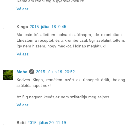
Remélem ízleni fog a gyerekeknek is!
Válasz
Kinga
2015. július 18. 0:45
Ma este készítettem holnapi szülinapra, de elrontottam...
Elnéztem a receptet, és a krémbe csak 5gr zselatint tettem,
így nem hiszem, hogy megköt. Holnap meglátjuk!
Válasz
Moha
2015. július 19. 20:52
Kedves Kinga, remélem azért az ünnepelt örült, boldog
születésnapot neki!
Az 5 g nagyon kevés,az nem szilárdítja meg sajnos.
Válasz
Betti
2015. július 20. 11:19