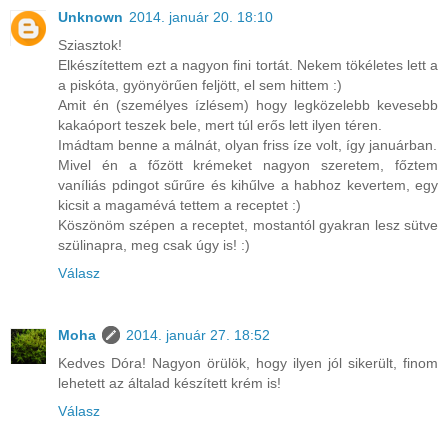
Unknown
2014. január 20. 18:10
Sziasztok!
Elkészítettem ezt a nagyon fini tortát. Nekem tökéletes lett a
a piskóta, gyönyörűen feljött, el sem hittem :)
Amit én (személyes ízlésem) hogy legközelebb kevesebb
kakaóport teszek bele, mert túl erős lett ilyen téren.
Imádtam benne a málnát, olyan friss íze volt, így januárban.
Mivel én a főzött krémeket nagyon szeretem, főztem
vaníliás pdingot sűrűre és kihűlve a habhoz kevertem, egy
kicsit a magamévá tettem a receptet :)
Köszönöm szépen a receptet, mostantól gyakran lesz sütve
szülinapra, meg csak úgy is! :)
Válasz
Moha
2014. január 27. 18:52
Kedves Dóra! Nagyon örülök, hogy ilyen jól sikerült, finom
lehetett az általad készített krém is!
Válasz