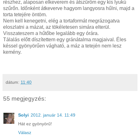
részhez, alaposan elkeverem és átszűröm egy kis lyukú
szűrőn. Időnként átkeverve hagyom langyosra hűlni, majd a
torta tetejére öntöm.
Nem kell kenegetni, elég a tortaformát megrázogatva
eloszlatni a mázat, az tökéletesen simára elterül.
Visszateszem a hűtőbe legalább egy órára.
Tálalás előtt díszítettem egy gránátalma magjaival. Éles
késsel gyönyörűen vágható, a máz a tetején nem lesz
kemény.
dátum:
11:40
55 megjegyzés:
Solyi
2012. január 14. 11:49
Hát ez gyönyörű!
Válasz