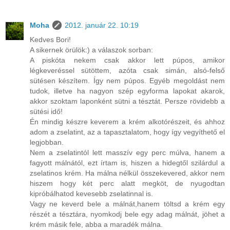
Moha
2012. január 22. 10:19
Kedves Bori!
A sikernek örülök:) a válaszok sorban:
A piskóta nekem csak akkor lett púpos, amikor
légkeveréssel sütöttem, azóta csak simán, alsó-felső
sütésen készítem. Így nem púpos. Egyéb megoldást nem
tudok, illetve ha nagyon szép egyforma lapokat akarok,
akkor szoktam laponként sütni a tésztát. Persze rövidebb a
sütési idő!
Én mindig készre keverem a krém alkotórészeit, és ahhoz
adom a zselatint, az a tapasztalatom, hogy így vegyíthető el
legjobban.
Nem a zselatintól lett masszív egy perc múlva, hanem a
fagyott málnától, ezt írtam is, hiszen a hidegtől szilárdul a
zselatinos krém. Ha málna nélkül összekevered, akkor nem
hiszem hogy két perc alatt megköt, de nyugodtan
kipróbálhatod kevesebb zselatinnal is.
Vagy ne keverd bele a málnát,hanem töltsd a krém egy
részét a tésztára, nyomkodj bele egy adag málnát, jöhet a
krém másik fele, abba a maradék málna.