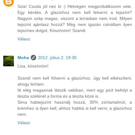
Szia! Csuda jól néz ki :) Hétvégén megpróbálkozom vele.
Egy kérdés. A glazúrhoz nem kell felverni a tejszínt?
Nagyon szép magas, viszont a leírásban nem írod. Milyen
tejszínt ajánlasz hozzá? Még nem igazán csináltam ilyen
tejszínes dolgot. Köszönöm! Szandi
Válasz
Moha
2012. július 2. 19:30
Liza, köszönöm!
Szandi nem kell fölverni a glazúrhoz, úgy kell elkészíteni,
ahogy leírtam.
Itt elég magasnak látszik valóban, mert egy picit befolyt a
tészta szélénél a forma és a tészta közé is.
Sima habtejszínt használj hozzá, 30% zsírtartalmút, a
krémhez is ilyen kell, ahhoz habbá is kell verni, a glazúrhoz
nem.
Válasz