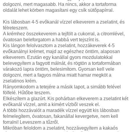
dolgozni, mert magasabb. Ha nincs, akkor a tortaforma
oldalát lehet körben magasítani egy csík sütőpapírral.
Kis lábosban 4-5 evőkanál vízzel elkeverem a zselatint, és
félreteszem.
A krémhez összekeverem a tejfölt a cukorral, a citromlével,
óvatosan beleforgatom a habbá vert tejszínt is.
Kis lángon felolvasztom a zselatint, hozzákeverek 4-5
evőkanálnyi krémet, majd az egészhez öntöm, alaposan
elkeverem. Ezután egy kanállal gyors mozdulatokkal
belevegyítem a fagyott málnát, és rögtön a tortaformában
várakozó lapra öntöm, belesimítom. Gyorsan kell vele
dolgozni, mert a fagyos málna miatt hamar megköt a
zselatinos krém.
Rányomkodom a tetejére a másik lapot, a simább felével
fölfelé. Hűtőbe teszem.
Elkészítem a glazúrt. Kis pohárban elkeverem a zselatint két
evőkanál vízzel, amit a kimért vízből veszek el.
A többi hozzávalót a maradék vízzel együtt kis lábosban
felmelegítem, óvatosan, fakanállal kevergetve, nem kell
forralni! Leveszem a tűzről.
Mikróban feloldom a zselatint, hozzávegyítem a kakaós