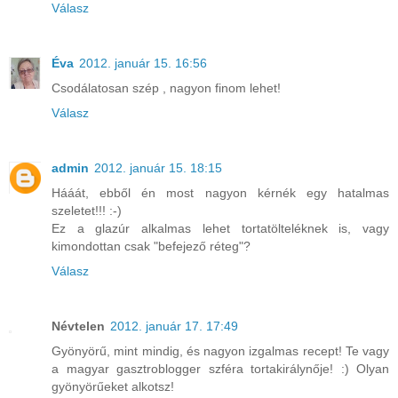
Válasz
Éva
2012. január 15. 16:56
Csodálatosan szép , nagyon finom lehet!
Válasz
admin
2012. január 15. 18:15
Hááát, ebből én most nagyon kérnék egy hatalmas
szeletet!!! :-)
Ez a glazúr alkalmas lehet tortatölteléknek is, vagy
kimondottan csak "befejező réteg"?
Válasz
Névtelen
2012. január 17. 17:49
Gyönyörű, mint mindig, és nagyon izgalmas recept! Te vagy
a magyar gasztroblogger szféra tortakirálynője! :) Olyan
gyönyörűeket alkotsz!