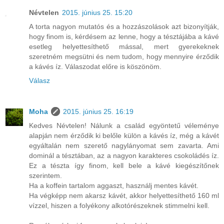
Névtelen
2015. június 25. 15:20
A torta nagyon mutatós és a hozzászolások azt bizonyítják,
hogy finom is, kérdésem az lenne, hogy a tésztájába a kávé
esetleg helyettesíthető mással, mert gyerekeknek
szeretném megsütni és nem tudom, hogy mennyire érződik
a kávés íz. Válaszodat előre is köszönöm.
Válasz
Moha
2015. június 25. 16:19
Kedves Névtelen! Nálunk a család egyöntetű véleménye
alapján nem érződik ki belőle külön a kávés íz, még a kávét
egyáltalán nem szerető nagylányomat sem zavarta. Ami
dominál a tésztában, az a nagyon karakteres csokoládés íz.
Ez a tészta így finom, kell bele a kávé kiegészítőnek
szerintem.
Ha a koffein tartalom aggaszt, használj mentes kávét.
Ha végképp nem akarsz kávét, akkor helyettesíthető 160 ml
vízzel, hiszen a folyékony alkotórészeknek stimmelni kell.