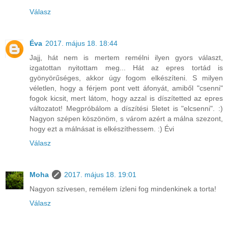
Válasz
Éva
2017. május 18. 18:44
Jajj, hát nem is mertem remélni ilyen gyors választ,
izgatottan nyitottam meg... Hát az epres tortád is
gyönyörűséges, akkor úgy fogom elkészíteni. S milyen
véletlen, hogy a férjem pont vett áfonyát, amiből "csenni"
fogok kicsit, mert látom, hogy azzal is díszítetted az epres
változatot! Megpróbálom a díszítési 5letet is "elcsenni". :)
Nagyon szépen köszönöm, s várom azért a málna szezont,
hogy ezt a málnásat is elkészíthessem. :) Évi
Válasz
Moha
2017. május 18. 19:01
Nagyon szívesen, remélem ízleni fog mindenkinek a torta!
Válasz