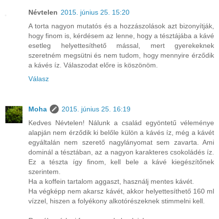
Névtelen
2015. június 25. 15:20
A torta nagyon mutatós és a hozzászolások azt bizonyítják,
hogy finom is, kérdésem az lenne, hogy a tésztájába a kávé
esetleg helyettesíthető mással, mert gyerekeknek
szeretném megsütni és nem tudom, hogy mennyire érződik
a kávés íz. Válaszodat előre is köszönöm.
Válasz
Moha
2015. június 25. 16:19
Kedves Névtelen! Nálunk a család egyöntetű véleménye
alapján nem érződik ki belőle külön a kávés íz, még a kávét
egyáltalán nem szerető nagylányomat sem zavarta. Ami
dominál a tésztában, az a nagyon karakteres csokoládés íz.
Ez a tészta így finom, kell bele a kávé kiegészítőnek
szerintem.
Ha a koffein tartalom aggaszt, használj mentes kávét.
Ha végképp nem akarsz kávét, akkor helyettesíthető 160 ml
vízzel, hiszen a folyékony alkotórészeknek stimmelni kell.