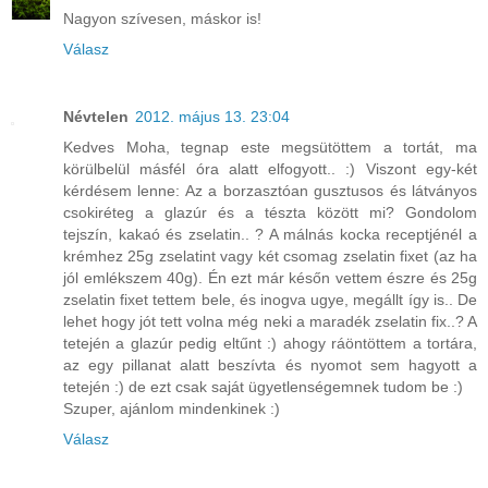
Nagyon szívesen, máskor is!
Válasz
Névtelen
2012. május 13. 23:04
Kedves Moha, tegnap este megsütöttem a tortát, ma
körülbelül másfél óra alatt elfogyott.. :) Viszont egy-két
kérdésem lenne: Az a borzasztóan gusztusos és látványos
csokiréteg a glazúr és a tészta között mi? Gondolom
tejszín, kakaó és zselatin.. ? A málnás kocka receptjénél a
krémhez 25g zselatint vagy két csomag zselatin fixet (az ha
jól emlékszem 40g). Én ezt már későn vettem észre és 25g
zselatin fixet tettem bele, és inogva ugye, megállt így is.. De
lehet hogy jót tett volna még neki a maradék zselatin fix..? A
tetején a glazúr pedig eltűnt :) ahogy ráöntöttem a tortára,
az egy pillanat alatt beszívta és nyomot sem hagyott a
tetején :) de ezt csak saját ügyetlenségemnek tudom be :)
Szuper, ajánlom mindenkinek :)
Válasz