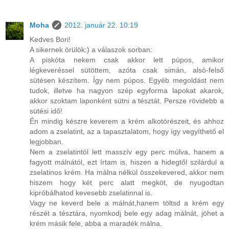
Moha
2012. január 22. 10:19
Kedves Bori!
A sikernek örülök:) a válaszok sorban:
A piskóta nekem csak akkor lett púpos, amikor
légkeveréssel sütöttem, azóta csak simán, alsó-felső
sütésen készítem. Így nem púpos. Egyéb megoldást nem
tudok, illetve ha nagyon szép egyforma lapokat akarok,
akkor szoktam laponként sütni a tésztát. Persze rövidebb a
sütési idő!
Én mindig készre keverem a krém alkotórészeit, és ahhoz
adom a zselatint, az a tapasztalatom, hogy így vegyíthető el
legjobban.
Nem a zselatintól lett masszív egy perc múlva, hanem a
fagyott málnától, ezt írtam is, hiszen a hidegtől szilárdul a
zselatinos krém. Ha málna nélkül összekevered, akkor nem
hiszem hogy két perc alatt megköt, de nyugodtan
kipróbálhatod kevesebb zselatinnal is.
Vagy ne keverd bele a málnát,hanem töltsd a krém egy
részét a tésztára, nyomkodj bele egy adag málnát, jöhet a
krém másik fele, abba a maradék málna.