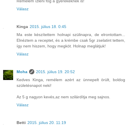
Remélem ízleni fog a gyerekeknek is!
Válasz
Kinga
2015. július 18. 0:45
Ma este készítettem holnapi szülinapra, de elrontottam...
Elnéztem a receptet, és a krémbe csak 5gr zselatint tettem,
így nem hiszem, hogy megköt. Holnap meglátjuk!
Válasz
Moha
2015. július 19. 20:52
Kedves Kinga, remélem azért az ünnepelt örült, boldog
születésnapot neki!
Az 5 g nagyon kevés,az nem szilárdítja meg sajnos.
Válasz
Betti
2015. július 20. 11:19