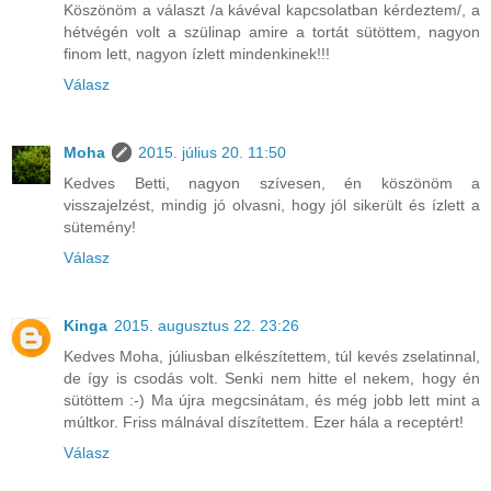
Köszönöm a választ /a kávéval kapcsolatban kérdeztem/, a
hétvégén volt a szülinap amire a tortát sütöttem, nagyon
finom lett, nagyon ízlett mindenkinek!!!
Válasz
Moha
2015. július 20. 11:50
Kedves Betti, nagyon szívesen, én köszönöm a
visszajelzést, mindig jó olvasni, hogy jól sikerült és ízlett a
sütemény!
Válasz
Kinga
2015. augusztus 22. 23:26
Kedves Moha, júliusban elkészítettem, túl kevés zselatinnal,
de így is csodás volt. Senki nem hitte el nekem, hogy én
sütöttem :-) Ma újra megcsinátam, és még jobb lett mint a
múltkor. Friss málnával díszítettem. Ezer hála a receptért!
Válasz