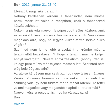
Bori
2012. január 21. 23:40
Elkészült, nagy sikert aratott!
Néhány kérdésben kérném a tanácsodat, nem mintha
bármi rossz lett volna a receptben, csak a többedszeri
készítésekhez...
Nekem a piskóta nagyon felpúposodott sülés közben, amit
aztán inkább levágtam és külön megeszegettük. Van valami
megoldás arra, hogy ne legyen vulkán-forma belőle sülés
végére?
Szerinted nem lenne jobb a zselatint a krémbe még a
tejszín előtt hozzákeverni? Hogy a tejszínt már ne kelljen
annyit kavargatni. Nekem ennyi zselatintól (ahogy írtad is)
kb egy perc múlva már teljesen masszív lett. Szerinted nem
elég bele 20g zselatin?
Az utolsó kérdésem már csak az, hogy egy teljesen átlagos
Zenker 26cm-es formám van, de nekem máz nélkül is
színültig volt. Így nem tudtam már a mázat rátenni. Te tettél
valami magasítót vagy magasabb alapból a tortaformád?
Nagyon köszi a receptet is, meg ha válaszolsz is!
Bori
Válasz