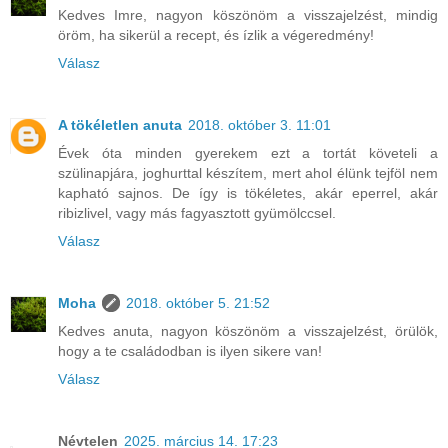
Kedves Imre, nagyon köszönöm a visszajelzést, mindig
öröm, ha sikerül a recept, és ízlik a végeredmény!
Válasz
A tökéletlen anuta
2018. október 3. 11:01
Évek óta minden gyerekem ezt a tortát követeli a
szülinapjára, joghurttal készítem, mert ahol élünk tejföl nem
kapható sajnos. De így is tökéletes, akár eperrel, akár
ribizlivel, vagy más fagyasztott gyümölccsel.
Válasz
Moha
2018. október 5. 21:52
Kedves anuta, nagyon köszönöm a visszajelzést, örülök,
hogy a te családodban is ilyen sikere van!
Válasz
Névtelen
2025. március 14. 17:23