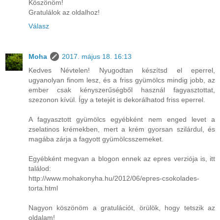
Köszönöm!
Gratulálok az oldalhoz!
Válasz
Moha
2017. május 18. 16:13
Kedves Névtelen! Nyugodtan készítsd el eperrel,
ugyanolyan finom lesz, és a friss gyümölcs mindig jobb, az
ember csak kényszerűségből használ fagyasztottat,
szezonon kívül. Így a tetejét is dekorálhatod friss eperrel.
A fagyasztott gyümölcs egyébként nem enged levet a
zselatinos krémekben, mert a krém gyorsan szilárdul, és
magába zárja a fagyott gyümölcsszemeket.
Egyébként megvan a blogon ennek az epres verziója is, itt
találod:
http://www.mohakonyha.hu/2012/06/epres-csokolades-
torta.html
Nagyon köszönöm a gratulációt, örülök, hogy tetszik az
oldalam!