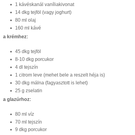
1 kávéskanál vaníliakivonat
14 dkg tejföl (vagy joghurt)
80 ml olaj
160 ml kávé
a krémhez:
45 dkg tejföl
8-10 dkg porcukor
4 dl tejszín
1 citrom leve (mehet bele a reszelt héja is)
30 dkg málna (fagyasztott is lehet)
25 g zselatin
a glazúrhoz:
80 ml víz
70 ml tejszín
9 dkg porcukor