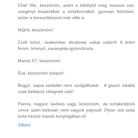
Chef Viki, köszönöm, azért a tökélytől még messze van,
szegényt kioperáltuk a tortaformából, gyorsan fotóztam,
aztán a keresztlányom már vitte is.
M@rti, köszönöm!
Zsófi köszi, szakember dicsérete sokat számít! A krém
finom, könnyű, savanykás-gyümölcsös.
Marisz 57, köszönöm!
Éva, köszönöm szépen!
Bogyó, sajna szelettel nem szolgálhatok... A glazúr inkább
csak befejező rétegnek való!
Panna, nagyon kedves vagy, köszönöm, de tortakirálynői
címre azért biztosan nem vagyok jogosult. Olyan sok szép
torta készül mások konyhájában is!
Válasz