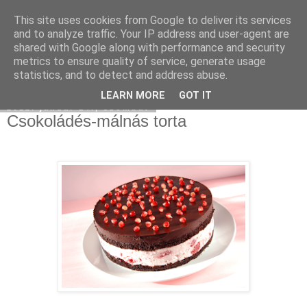
This site uses cookies from Google to deliver its services
Moha Konyha
and to analyze traffic. Your IP address and user-agent are
shared with Google along with performance and security
metrics to ensure quality of service, generate usage
statistics, and to detect and address abuse.
▼
LEARN MORE
GOT IT
2012. január 14., szombat
Csokoládés-málnás torta