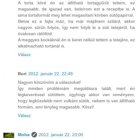
A torta köré én az állítható tortagyűrűt tettem, ez
magasabb, de igazad van, beleírom ezt a receptbe is. A
sima tortaformát meg lehet magasítani körben sütőpapírral.
Illetve ez a fajta máz, ha már majdnem szilárd, akkor
nagyon sűrűn folyós, így nem folyik le a süti tetejéről, ha
óvatosan rátöltöd.
A meggyes kockáknál én is keret nélkül tettem a tetejére, ez
alkalmazható tortánál is.
Válasz
Bori
2012. január 22. 22:49
Nagyon köszönöm a válaszokat!
Így minden problémám megoldásra talált, mert én
légkeveréssel sütöttem, úgyhogy akkor van reményem,
hogy legközelebb nem vulkánt sütök, nekem is van állítható
formám, ami tényleg magasabb. Köszi!
Válasz
Moha
2012. január 22. 23:00