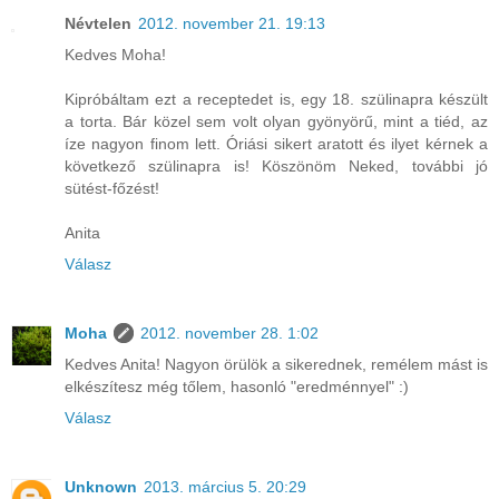
Névtelen
2012. november 21. 19:13
Kedves Moha!
Kipróbáltam ezt a receptedet is, egy 18. szülinapra készült
a torta. Bár közel sem volt olyan gyönyörű, mint a tiéd, az
íze nagyon finom lett. Óriási sikert aratott és ilyet kérnek a
következő szülinapra is! Köszönöm Neked, további jó
sütést-főzést!
Anita
Válasz
Moha
2012. november 28. 1:02
Kedves Anita! Nagyon örülök a sikerednek, remélem mást is
elkészítesz még tőlem, hasonló "eredménnyel" :)
Válasz
Unknown
2013. március 5. 20:29