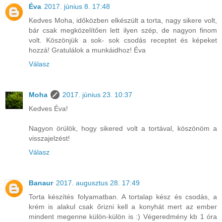
Éva
2017. június 8. 17:48
Kedves Moha, időközben elkészült a torta, nagy sikere volt,
bár csak megközelítően lett ilyen szép, de nagyon finom
volt. Köszönjük a sok- sok csodás receptet és képeket
hozzá! Gratulálok a munkáidhoz! Éva
Válasz
Moha
2017. június 23. 10:37
Kedves Éva!
Nagyon örülök, hogy sikered volt a tortával, köszönöm a
visszajelzést!
Válasz
Banaur
2017. augusztus 28. 17:49
Torta készítés folyamatban. A tortalap kész és csodás, a
krém is alakul csak őrizni kell a konyhát mert az ember
mindent megenne külön-külön is :) Végeredmény kb 1 óra