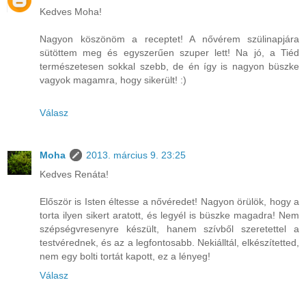
Kedves Moha!
Nagyon köszönöm a receptet! A nővérem szülinapjára
sütöttem meg és egyszerűen szuper lett! Na jó, a Tiéd
természetesen sokkal szebb, de én így is nagyon büszke
vagyok magamra, hogy sikerült! :)
Válasz
Moha
2013. március 9. 23:25
Kedves Renáta!
Először is Isten éltesse a nővéredet! Nagyon örülök, hogy a
torta ilyen sikert aratott, és legyél is büszke magadra! Nem
szépségvresenyre készült, hanem szívből szeretettel a
testvérednek, és az a legfontosabb. Nekiálltál, elkészítetted,
nem egy bolti tortát kapott, ez a lényeg!
Válasz