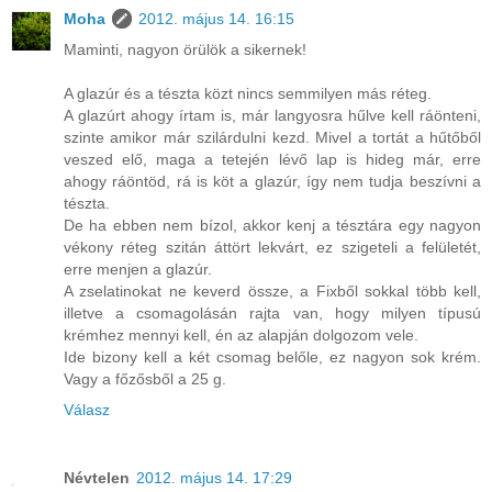
Moha
2012. május 14. 16:15
Maminti, nagyon örülök a sikernek!
A glazúr és a tészta közt nincs semmilyen más réteg.
A glazúrt ahogy írtam is, már langyosra hűlve kell ráönteni,
szinte amikor már szilárdulni kezd. Mivel a tortát a hűtőből
veszed elő, maga a tetején lévő lap is hideg már, erre
ahogy ráöntöd, rá is köt a glazúr, így nem tudja beszívni a
tészta.
De ha ebben nem bízol, akkor kenj a tésztára egy nagyon
vékony réteg szitán áttört lekvárt, ez szigeteli a felületét,
erre menjen a glazúr.
A zselatinokat ne keverd össze, a Fixből sokkal több kell,
illetve a csomagolásán rajta van, hogy milyen típusú
krémhez mennyi kell, én az alapján dolgozom vele.
Ide bizony kell a két csomag belőle, ez nagyon sok krém.
Vagy a főzősből a 25 g.
Válasz
Névtelen
2012. május 14. 17:29