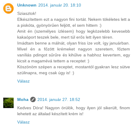
Unknown
2014. január 20. 18:10
Sziasztok!
Elkészítettem ezt a nagyon fini tortát. Nekem tökéletes lett a
a piskóta, gyönyörűen feljött, el sem hittem :)
Amit én (személyes ízlésem) hogy legközelebb kevesebb
kakaóport teszek bele, mert túl erős lett ilyen téren.
Imádtam benne a málnát, olyan friss íze volt, így januárban.
Mivel én a főzött krémeket nagyon szeretem, főztem
vaníliás pdingot sűrűre és kihűlve a habhoz kevertem, egy
kicsit a magamévá tettem a receptet :)
Köszönöm szépen a receptet, mostantól gyakran lesz sütve
szülinapra, meg csak úgy is! :)
Válasz
Moha
2014. január 27. 18:52
Kedves Dóra! Nagyon örülök, hogy ilyen jól sikerült, finom
lehetett az általad készített krém is!
Válasz