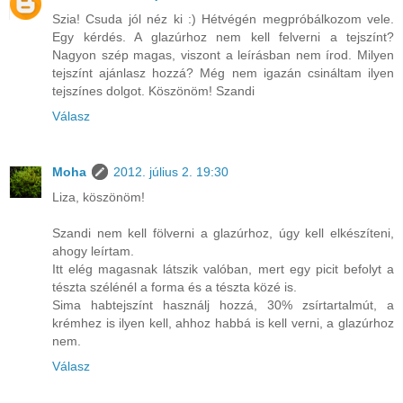
Szia! Csuda jól néz ki :) Hétvégén megpróbálkozom vele.
Egy kérdés. A glazúrhoz nem kell felverni a tejszínt?
Nagyon szép magas, viszont a leírásban nem írod. Milyen
tejszínt ajánlasz hozzá? Még nem igazán csináltam ilyen
tejszínes dolgot. Köszönöm! Szandi
Válasz
Moha
2012. július 2. 19:30
Liza, köszönöm!
Szandi nem kell fölverni a glazúrhoz, úgy kell elkészíteni,
ahogy leírtam.
Itt elég magasnak látszik valóban, mert egy picit befolyt a
tészta szélénél a forma és a tészta közé is.
Sima habtejszínt használj hozzá, 30% zsírtartalmút, a
krémhez is ilyen kell, ahhoz habbá is kell verni, a glazúrhoz
nem.
Válasz