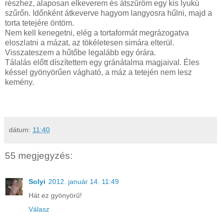
részhez, alaposan elkeverem és átszűröm egy kis lyukú
szűrőn. Időnként átkeverve hagyom langyosra hűlni, majd a
torta tetejére öntöm.
Nem kell kenegetni, elég a tortaformát megrázogatva
eloszlatni a mázat, az tökéletesen simára elterül.
Visszateszem a hűtőbe legalább egy órára.
Tálalás előtt díszítettem egy gránátalma magjaival. Éles
késsel gyönyörűen vágható, a máz a tetején nem lesz
kemény.
dátum:
11:40
55 megjegyzés:
Solyi
2012. január 14. 11:49
Hát ez gyönyörű!
Válasz