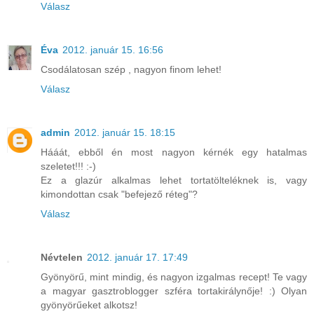
Válasz
Éva
2012. január 15. 16:56
Csodálatosan szép , nagyon finom lehet!
Válasz
admin
2012. január 15. 18:15
Hááát, ebből én most nagyon kérnék egy hatalmas
szeletet!!! :-)
Ez a glazúr alkalmas lehet tortatölteléknek is, vagy
kimondottan csak "befejező réteg"?
Válasz
Névtelen
2012. január 17. 17:49
Gyönyörű, mint mindig, és nagyon izgalmas recept! Te vagy
a magyar gasztroblogger szféra tortakirálynője! :) Olyan
gyönyörűeket alkotsz!