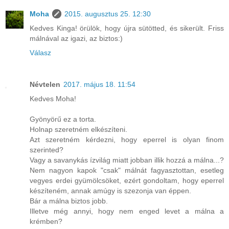
Moha
2015. augusztus 25. 12:30
Kedves Kinga! örülök, hogy újra sütötted, és sikerült. Friss
málnával az igazi, az biztos:)
Válasz
Névtelen
2017. május 18. 11:54
Kedves Moha!
Gyönyörű ez a torta.
Holnap szeretném elkészíteni.
Azt szeretném kérdezni, hogy eperrel is olyan finom
szerinted?
Vagy a savanykás ízvilág miatt jobban illik hozzá a málna...?
Nem nagyon kapok "csak" málnát fagyasztottan, esetleg
vegyes erdei gyümölcsöket, ezért gondoltam, hogy eperrel
készíteném, annak amúgy is szezonja van éppen.
Bár a málna biztos jobb.
Illetve még annyi, hogy nem enged levet a málna a
krémben?