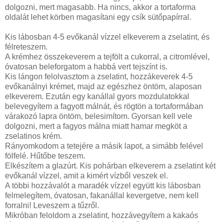
dolgozni, mert magasabb. Ha nincs, akkor a tortaforma
oldalát lehet körben magasítani egy csík sütőpapírral.
Kis lábosban 4-5 evőkanál vízzel elkeverem a zselatint, és
félreteszem.
A krémhez összekeverem a tejfölt a cukorral, a citromlével,
óvatosan beleforgatom a habbá vert tejszínt is.
Kis lángon felolvasztom a zselatint, hozzákeverek 4-5
evőkanálnyi krémet, majd az egészhez öntöm, alaposan
elkeverem. Ezután egy kanállal gyors mozdulatokkal
belevegyítem a fagyott málnát, és rögtön a tortaformában
várakozó lapra öntöm, belesimítom. Gyorsan kell vele
dolgozni, mert a fagyos málna miatt hamar megköt a
zselatinos krém.
Rányomkodom a tetejére a másik lapot, a simább felével
fölfelé. Hűtőbe teszem.
Elkészítem a glazúrt. Kis pohárban elkeverem a zselatint két
evőkanál vízzel, amit a kimért vízből veszek el.
A többi hozzávalót a maradék vízzel együtt kis lábosban
felmelegítem, óvatosan, fakanállal kevergetve, nem kell
forralni! Leveszem a tűzről.
Mikróban feloldom a zselatint, hozzávegyítem a kakaós