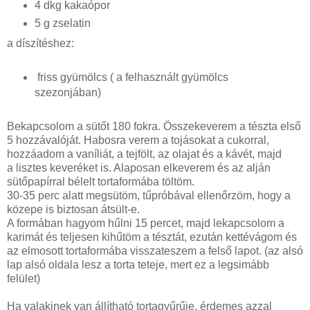
4 dkg kakaópor
5 g zselatin
a díszítéshez:
friss gyümölcs ( a felhasznált gyümölcs
szezonjában)
Bekapcsolom a sütőt 180 fokra. Összekeverem a tészta első
5 hozzávalóját. Habosra verem a tojásokat a cukorral,
hozzáadom a vaníliát, a tejfölt, az olajat és a kávét, majd
a lisztes keveréket is. Alaposan elkeverem és az alján
sütőpapírral bélelt tortaformába töltöm.
30-35 perc alatt megsütöm, tűpróbával ellenőrzöm, hogy a
közepe is biztosan átsült-e.
A formában hagyom hűlni 15 percet, majd lekapcsolom a
karimát és teljesen kihűtöm a tésztát, ezután kettévágom és
az elmosott tortaformába visszateszem a felső lapot. (az alsó
lap alsó oldala lesz a torta teteje, mert ez a legsimább
felület)
Ha valakinek van állítható tortagyűrűje, érdemes azzal