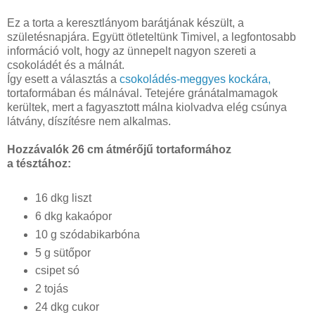
Ez a torta a keresztlányom barátjának készült, a
születésnapjára. Együtt ötleteltünk Timivel, a legfontosabb
információ volt, hogy az ünnepelt nagyon szereti a
csokoládét és a málnát.
Így esett a választás a
csokoládés-meggyes kockára,
tortaformában és málnával. Tetejére gránátalmamagok
kerültek, mert a fagyasztott málna kiolvadva elég csúnya
látvány, díszítésre nem alkalmas.
Hozzávalók 26 cm átmérőjű tortaformához
a tésztához:
16 dkg liszt
6 dkg kakaópor
10 g szódabikarbóna
5 g sütőpor
csipet só
2 tojás
24 dkg cukor