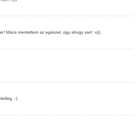
er! Máris mentettem az egészet, úgy ahogy van! :o))
lsőleg :-)