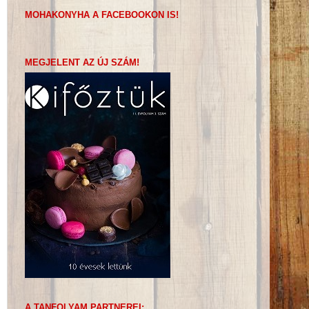
MOHAKONYHA A FACEBOOKON IS!
MEGJELENT AZ ÚJ SZÁM!
A TANFOLYAM PARTNEREI: