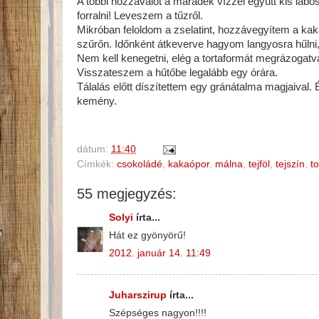
A többi hozzávalót a maradék vízzel együtt kis lábo
forralni! Leveszem a tűzről.
Mikróban feloldom a zselatint, hozzávegyítem a ka
szűrőn. Időnként átkeverve hagyom langyosra hűlni, 
Nem kell kenegetni, elég a tortaformát megrázogatva 
Visszateszem a hűtőbe legalább egy órára.
Tálalás előtt díszítettem egy gránátalma magjaival.
kemény.
dátum:
11:40
Címkék:
csokoládé
,
kakaópor
,
málna
,
tejföl
,
tejszín
,
to
55 megjegyzés:
Solyi
írta...
Hát ez gyönyörű!
2012. január 14. 11:49
Juharszirup
írta...
Szépséges nagyon!!!!