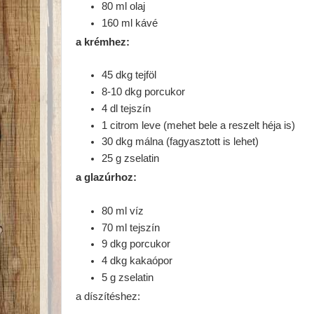
80 ml olaj
160 ml kávé
a krémhez:
45 dkg tejföl
8-10 dkg porcukor
4 dl tejszín
1 citrom leve (mehet bele a reszelt héja is)
30 dkg málna (fagyasztott is lehet)
25 g zselatin
a glazúrhoz:
80 ml víz
70 ml tejszín
9 dkg porcukor
4 dkg kakaópor
5 g zselatin
a díszítéshez: