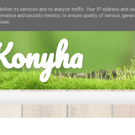
liver its services and to analyze traffic. Your IP address and u
rmance and security metrics to ensure quality of service, gene
buse.
onyha