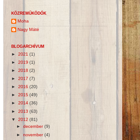
KÖZREMŰKÖDŐK
Moha
Nagy Máté
BLOGARCHÍVUM
►
2021
(1)
►
2019
(1)
►
2018
(2)
►
2017
(7)
►
2016
(20)
►
2015
(49)
►
2014
(36)
►
2013
(63)
▼
2012
(81)
►
december
(9)
►
november
(4)