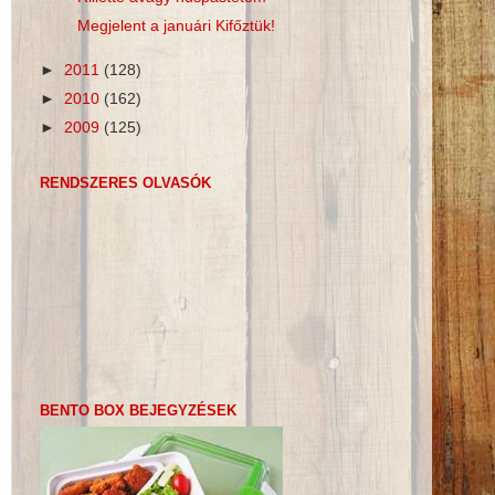
Megjelent a januári Kifőztük!
►
2011
(128)
►
2010
(162)
►
2009
(125)
RENDSZERES OLVASÓK
BENTO BOX BEJEGYZÉSEK