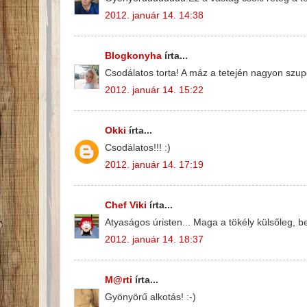
2012. január 14. 14:38
Blogkonyha
írta...
Csodálatos torta! A máz a tetején nagyon szup
2012. január 14. 15:22
Okki
írta...
Csodálatos!!! :)
2012. január 14. 17:19
Chef Viki
írta...
Atyaságos úristen... Maga a tökély külsőleg, be
2012. január 14. 18:37
M@rti
írta...
Gyönyörű alkotás! :-)