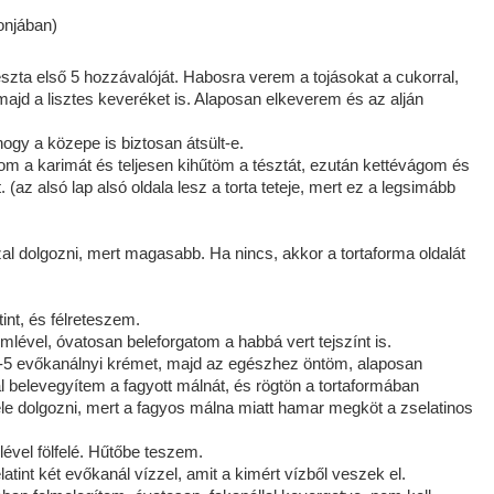
onjában)
zta első 5 hozzávalóját. Habosra verem a tojásokat a cukorral,
, majd a lisztes keveréket is. Alaposan elkeverem és az alján
ogy a közepe is biztosan átsült-e.
m a karimát és teljesen kihűtöm a tésztát, ezután kettévágom és
(az alsó lap alsó oldala lesz a torta teteje, mert ez a legsimább
zal dolgozni, mert magasabb. Ha nincs, akkor a tortaforma oldalát
int, és félreteszem.
mlével, óvatosan beleforgatom a habbá vert tejszínt is.
 4-5 evőkanálnyi krémet, majd az egészhez öntöm, alaposan
 belevegyítem a fagyott málnát, és rögtön a tortaformában
le dolgozni, mert a fagyos málna miatt hamar megköt a zselatinos
ével fölfelé. Hűtőbe teszem.
tint két evőkanál vízzel, amit a kimért vízből veszek el.