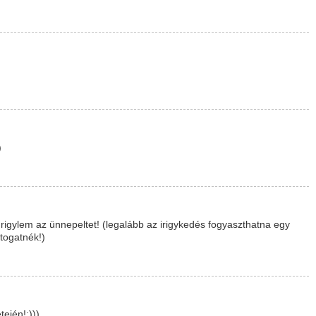
)
igylem az ünnepeltet! (legalább az irigykedés fogyaszthatna egy
átogatnék!)
ején!:)))