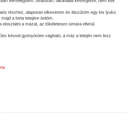
sban felmelegítem, óvatosan, fakanállal kevergetve, nem kell
kaós részhez, alaposan elkeverem és átszűröm egy kis lyukú
majd a torta tetejére öntöm.
eloszlatni a mázat, az tökéletesen simára elterül.
 Éles késsel gyönyörűen vágható, a máz a tetején nem lesz
rta