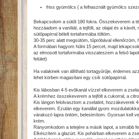
friss gyümölcs ( a felhasznált gyümölcs szez
Bekapcsolom a sütőt 180 fokra. Összekeverem a tés
hozzáadom a vaníliát, a tejfölt, az olajat és a kávét
sütőpapírral bélelt tortaformába töltöm.
30-35 perc alatt megsütöm, tűpróbával ellenőrzöm, h
A formában hagyom hűlni 15 percet, majd lekapcsolo
az elmosott tortaformába visszateszem a felső lapot. 
felület)
Ha valakinek van állítható tortagyűrűje, érdemes az
lehet körben magasítani egy csík sütőpapírral.
Kis lábosban 4-5 evőkanál vízzel elkeverem a zselat
A krémhez összekeverem a tejfölt a cukorral, a citro
Kis lángon felolvasztom a zselatint, hozzákeverek
elkeverem. Ezután egy kanállal gyors mozdulatokkal
várakozó lapra öntöm, belesimítom. Gyorsan kell ve
krém.
Rányomkodom a tetejére a másik lapot, a simább fel
Elkészítem a glazúrt. Kis pohárban elkeverem a zsela