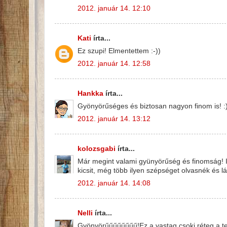
2012. január 14. 12:10
Kati
írta...
Ez szupi! Elmentettem :-))
2012. január 14. 12:58
Hankka
írta...
Gyönyörűséges és biztosan nagyon finom is! :
2012. január 14. 13:12
kolozsgabi
írta...
Már megint valami gyünyörűség és finomság! Ir
kicsit, még több ilyen szépséget olvasnék és l
2012. január 14. 14:08
Nelli
írta...
Gyönyörűűűűűűűű!Ez a vastag csoki réteg a tet