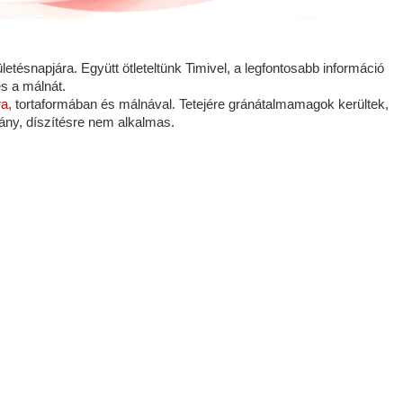
letésnapjára. Együtt ötleteltünk Timivel, a legfontosabb információ
és a málnát.
a,
tortaformában és málnával. Tetejére gránátalmamagok kerültek,
vány, díszítésre nem alkalmas.