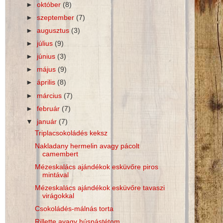
►
október
(8)
►
szeptember
(7)
►
augusztus
(3)
►
július
(9)
►
június
(3)
►
május
(9)
►
április
(8)
►
március
(7)
►
február
(7)
▼
január
(7)
Triplacsokoládés keksz
Nakladany hermelin avagy pácolt
camembert
Mézeskalács ajándékok esküvőre piros
mintával
Mézeskalács ajándékok esküvőre tavaszi
virágokkal
Csokoládés-málnás torta
Rillette avagy húspástétom