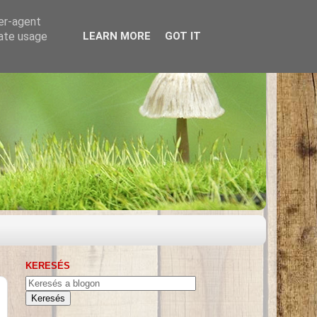
ser-agent
rate usage
LEARN MORE
GOT IT
KERESÉS