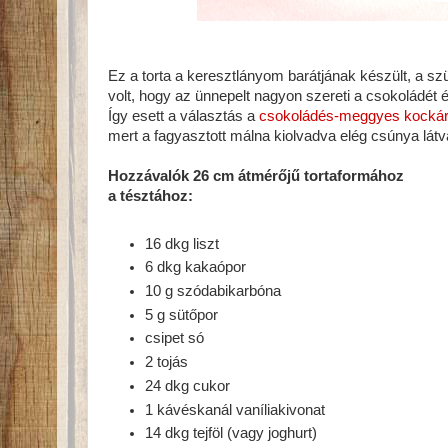
Ez a torta a keresztlányom barátjának készült, a szü
volt, hogy az ünnepelt nagyon szereti a csokoládét 
Így esett a választás a
csokoládés-meggyes kockár
mert a fagyasztott málna kiolvadva elég csúnya lát
Hozzávalók 26 cm átmérőjű tortaformához
a tésztához:
16 dkg liszt
6 dkg kakaópor
10 g szódabikarbóna
5 g sütőpor
csipet só
2 tojás
24 dkg cukor
1 kávéskanál vaníliakivonat
14 dkg tejföl (vagy joghurt)