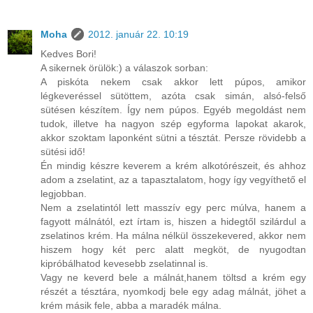
Moha
2012. január 22. 10:19
Kedves Bori!
A sikernek örülök:) a válaszok sorban:
A piskóta nekem csak akkor lett púpos, amikor
légkeveréssel sütöttem, azóta csak simán, alsó-felső
sütésen készítem. Így nem púpos. Egyéb megoldást nem
tudok, illetve ha nagyon szép egyforma lapokat akarok,
akkor szoktam laponként sütni a tésztát. Persze rövidebb a
sütési idő!
Én mindig készre keverem a krém alkotórészeit, és ahhoz
adom a zselatint, az a tapasztalatom, hogy így vegyíthető el
legjobban.
Nem a zselatintól lett masszív egy perc múlva, hanem a
fagyott málnától, ezt írtam is, hiszen a hidegtől szilárdul a
zselatinos krém. Ha málna nélkül összekevered, akkor nem
hiszem hogy két perc alatt megköt, de nyugodtan
kipróbálhatod kevesebb zselatinnal is.
Vagy ne keverd bele a málnát,hanem töltsd a krém egy
részét a tésztára, nyomkodj bele egy adag málnát, jöhet a
krém másik fele, abba a maradék málna.