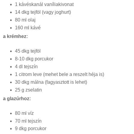
1 kávéskanál vaníliakivonat
14 dkg tejföl (vagy joghurt)
80 ml olaj
160 ml kávé
a krémhez:
45 dkg tejföl
8-10 dkg porcukor
4 dl tejszín
1 citrom leve (mehet bele a reszelt héja is)
30 dkg málna (fagyasztott is lehet)
25 g zselatin
a glazúrhoz:
80 ml víz
70 ml tejszín
9 dkg porcukor