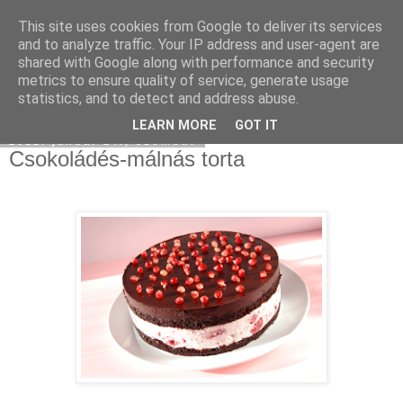
This site uses cookies from Google to deliver its services
Moha Konyha
and to analyze traffic. Your IP address and user-agent are
shared with Google along with performance and security
metrics to ensure quality of service, generate usage
statistics, and to detect and address abuse.
▼
LEARN MORE
GOT IT
2012. január 14., szombat
Csokoládés-málnás torta