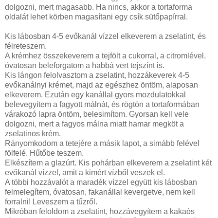
dolgozni, mert magasabb. Ha nincs, akkor a tortaforma
oldalát lehet körben magasítani egy csík sütőpapírral.
Kis lábosban 4-5 evőkanál vízzel elkeverem a zselatint, és
félreteszem.
A krémhez összekeverem a tejfölt a cukorral, a citromlével,
óvatosan beleforgatom a habbá vert tejszínt is.
Kis lángon felolvasztom a zselatint, hozzákeverek 4-5
evőkanálnyi krémet, majd az egészhez öntöm, alaposan
elkeverem. Ezután egy kanállal gyors mozdulatokkal
belevegyítem a fagyott málnát, és rögtön a tortaformában
várakozó lapra öntöm, belesimítom. Gyorsan kell vele
dolgozni, mert a fagyos málna miatt hamar megköt a
zselatinos krém.
Rányomkodom a tetejére a másik lapot, a simább felével
fölfelé. Hűtőbe teszem.
Elkészítem a glazúrt. Kis pohárban elkeverem a zselatint két
evőkanál vízzel, amit a kimért vízből veszek el.
A többi hozzávalót a maradék vízzel együtt kis lábosban
felmelegítem, óvatosan, fakanállal kevergetve, nem kell
forralni! Leveszem a tűzről.
Mikróban feloldom a zselatint, hozzávegyítem a kakaós