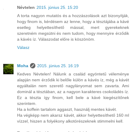
Névtelen
2015. június 25. 15:20
A torta nagyon mutatós és a hozzászolások azt bizonyítják,
hogy finom is, kérdésem az lenne, hogy a tésztájába a kávé
esetleg helyettesíthető mással, mert gyerekeknek
szeretném megsütni és nem tudom, hogy mennyire érződik
a kávés íz. Válaszodat előre is köszönöm.
Válasz
Moha
2015. június 25. 16:19
Kedves Névtelen! Nálunk a család egyöntetű véleménye
alapján nem érződik ki belőle külön a kávés íz, még a kávét
egyáltalán nem szerető nagylányomat sem zavarta. Ami
dominál a tésztában, az a nagyon karakteres csokoládés íz.
Ez a tészta így finom, kell bele a kávé kiegészítőnek
szerintem.
Ha a koffein tartalom aggaszt, használj mentes kávét.
Ha végképp nem akarsz kávét, akkor helyettesíthető 160 ml
vízzel, hiszen a folyékony alkotórészeknek stimmelni kell.