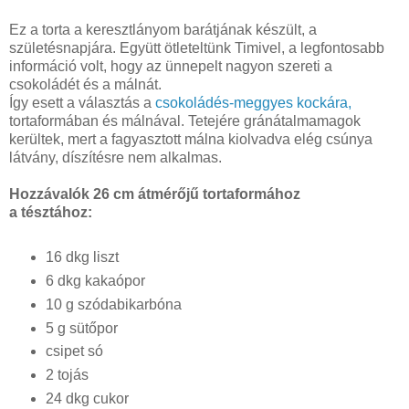
Ez a torta a keresztlányom barátjának készült, a
születésnapjára. Együtt ötleteltünk Timivel, a legfontosabb
információ volt, hogy az ünnepelt nagyon szereti a
csokoládét és a málnát.
Így esett a választás a
csokoládés-meggyes kockára,
tortaformában és málnával. Tetejére gránátalmamagok
kerültek, mert a fagyasztott málna kiolvadva elég csúnya
látvány, díszítésre nem alkalmas.
Hozzávalók 26 cm átmérőjű tortaformához
a tésztához:
16 dkg liszt
6 dkg kakaópor
10 g szódabikarbóna
5 g sütőpor
csipet só
2 tojás
24 dkg cukor