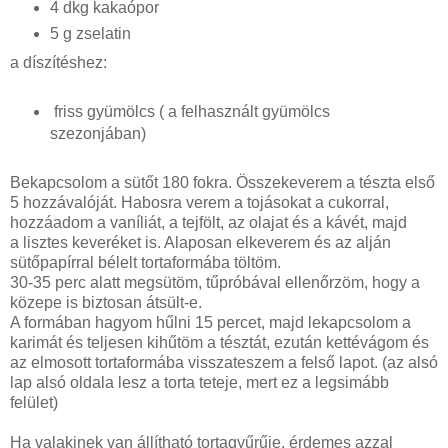
4 dkg kakaópor
5 g zselatin
a díszítéshez:
friss gyümölcs ( a felhasznált gyümölcs
szezonjában)
Bekapcsolom a sütőt 180 fokra. Összekeverem a tészta első
5 hozzávalóját. Habosra verem a tojásokat a cukorral,
hozzáadom a vaníliát, a tejfölt, az olajat és a kávét, majd
a lisztes keveréket is. Alaposan elkeverem és az alján
sütőpapírral bélelt tortaformába töltöm.
30-35 perc alatt megsütöm, tűpróbával ellenőrzöm, hogy a
közepe is biztosan átsült-e.
A formában hagyom hűlni 15 percet, majd lekapcsolom a
karimát és teljesen kihűtöm a tésztát, ezután kettévágom és
az elmosott tortaformába visszateszem a felső lapot. (az alsó
lap alsó oldala lesz a torta teteje, mert ez a legsimább
felület)
Ha valakinek van állítható tortagyűrűje, érdemes azzal