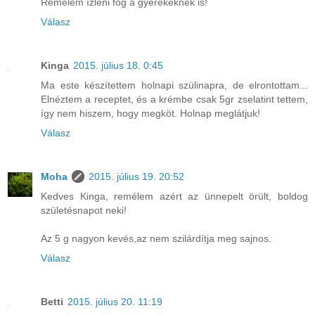
Remélem ízleni fog a gyerekeknek is!
Válasz
Kinga
2015. július 18. 0:45
Ma este készítettem holnapi szülinapra, de elrontottam...
Elnéztem a receptet, és a krémbe csak 5gr zselatint tettem,
így nem hiszem, hogy megköt. Holnap meglátjuk!
Válasz
Moha
2015. július 19. 20:52
Kedves Kinga, remélem azért az ünnepelt örült, boldog
születésnapot neki!
Az 5 g nagyon kevés,az nem szilárdítja meg sajnos.
Válasz
Betti
2015. július 20. 11:19