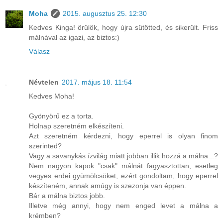
Moha
2015. augusztus 25. 12:30
Kedves Kinga! örülök, hogy újra sütötted, és sikerült. Friss
málnával az igazi, az biztos:)
Válasz
Névtelen
2017. május 18. 11:54
Kedves Moha!
Gyönyörű ez a torta.
Holnap szeretném elkészíteni.
Azt szeretném kérdezni, hogy eperrel is olyan finom
szerinted?
Vagy a savanykás ízvilág miatt jobban illik hozzá a málna...?
Nem nagyon kapok "csak" málnát fagyasztottan, esetleg
vegyes erdei gyümölcsöket, ezért gondoltam, hogy eperrel
készíteném, annak amúgy is szezonja van éppen.
Bár a málna biztos jobb.
Illetve még annyi, hogy nem enged levet a málna a
krémben?