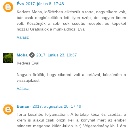
Éva
2017. június 8. 17:48
Kedves Moha, időközben elkészült a torta, nagy sikere volt,
bár csak megközelítően lett ilyen szép, de nagyon finom
volt. Köszönjük a sok- sok csodás receptet és képeket
hozzá! Gratulálok a munkáidhoz! Éva
Válasz
Moha
2017. június 23. 10:37
Kedves Éva!
Nagyon örülök, hogy sikered volt a tortával, köszönöm a
visszajelzést!
Válasz
Banaur
2017. augusztus 28. 17:49
Torta készítés folyamatban. A tortalap kész és csodás, a
krém is alakul csak őrizni kell a konyhát mert az ember
mindent megenne külön-külön is :) Végeredmény kb 1 óra