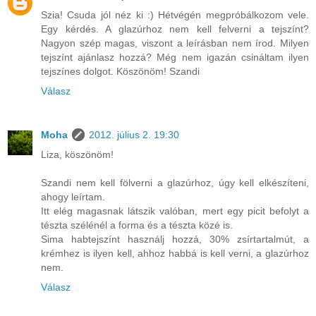
Szia! Csuda jól néz ki :) Hétvégén megpróbálkozom vele.
Egy kérdés. A glazúrhoz nem kell felverni a tejszínt?
Nagyon szép magas, viszont a leírásban nem írod. Milyen
tejszínt ajánlasz hozzá? Még nem igazán csináltam ilyen
tejszínes dolgot. Köszönöm! Szandi
Válasz
Moha
2012. július 2. 19:30
Liza, köszönöm!
Szandi nem kell fölverni a glazúrhoz, úgy kell elkészíteni,
ahogy leírtam.
Itt elég magasnak látszik valóban, mert egy picit befolyt a
tészta szélénél a forma és a tészta közé is.
Sima habtejszínt használj hozzá, 30% zsírtartalmút, a
krémhez is ilyen kell, ahhoz habbá is kell verni, a glazúrhoz
nem.
Válasz