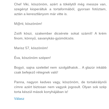
Chef Viki, köszönöm, azért a tökélytől még messze van,
szegényt kioperáltuk a tortaformából, gyorsan fotóztam,
aztán a keresztlányom már vitte is.
M@rti, köszönöm!
Zsófi köszi, szakember dicsérete sokat számít! A krém
finom, könnyű, savanykás-gyümölcsös.
Marisz 57, köszönöm!
Éva, köszönöm szépen!
Bogyó, sajna szelettel nem szolgálhatok... A glazúr inkább
csak befejező rétegnek való!
Panna, nagyon kedves vagy, köszönöm, de tortakirálynői
címre azért biztosan nem vagyok jogosult. Olyan sok szép
torta készül mások konyhájában is!
Válasz