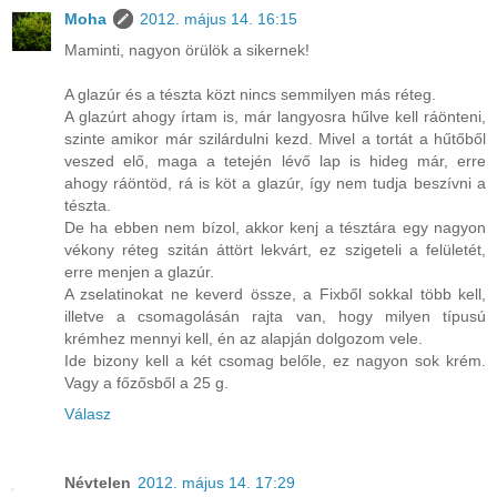
Moha
2012. május 14. 16:15
Maminti, nagyon örülök a sikernek!
A glazúr és a tészta közt nincs semmilyen más réteg.
A glazúrt ahogy írtam is, már langyosra hűlve kell ráönteni,
szinte amikor már szilárdulni kezd. Mivel a tortát a hűtőből
veszed elő, maga a tetején lévő lap is hideg már, erre
ahogy ráöntöd, rá is köt a glazúr, így nem tudja beszívni a
tészta.
De ha ebben nem bízol, akkor kenj a tésztára egy nagyon
vékony réteg szitán áttört lekvárt, ez szigeteli a felületét,
erre menjen a glazúr.
A zselatinokat ne keverd össze, a Fixből sokkal több kell,
illetve a csomagolásán rajta van, hogy milyen típusú
krémhez mennyi kell, én az alapján dolgozom vele.
Ide bizony kell a két csomag belőle, ez nagyon sok krém.
Vagy a főzősből a 25 g.
Válasz
Névtelen
2012. május 14. 17:29