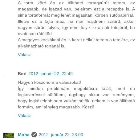
A torta köré én az állítható tortagyűrűt tettem, ez
magasabb, de igazad van, beleírom ezt a receptbe is. A
sima tortaformát meg lehet magasítani körben sütőpapírral.
Illetve ez a fajta máz, ha már majdnem szilárd, akkor
nagyon sűrűn folyós, így nem folyik le a süti tetejéről, ha
óvatosan rátöltöd.
A meggyes kockáknál én is keret nélkül tettem a tetejére, ez
alkalmazható tortánál is.
Válasz
Bori
2012. január 22. 22:49
Nagyon köszönöm a válaszokat!
Így minden problémám megoldásra talált, mert én
légkeveréssel sütöttem, úgyhogy akkor van reményem,
hogy legközelebb nem vulkánt sütök, nekem is van állítható
formám, ami tényleg magasabb. Köszi!
Válasz
Moha
2012. január 22. 23:00