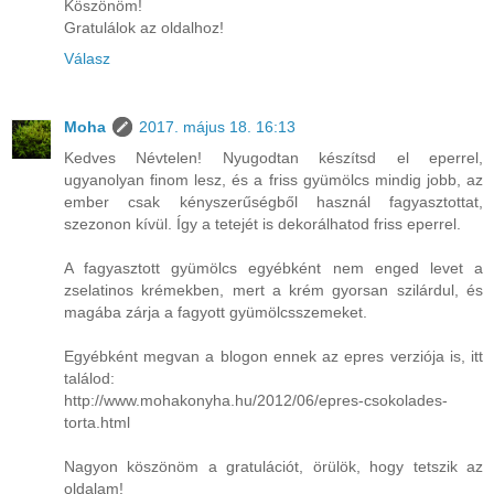
Köszönöm!
Gratulálok az oldalhoz!
Válasz
Moha
2017. május 18. 16:13
Kedves Névtelen! Nyugodtan készítsd el eperrel,
ugyanolyan finom lesz, és a friss gyümölcs mindig jobb, az
ember csak kényszerűségből használ fagyasztottat,
szezonon kívül. Így a tetejét is dekorálhatod friss eperrel.
A fagyasztott gyümölcs egyébként nem enged levet a
zselatinos krémekben, mert a krém gyorsan szilárdul, és
magába zárja a fagyott gyümölcsszemeket.
Egyébként megvan a blogon ennek az epres verziója is, itt
találod:
http://www.mohakonyha.hu/2012/06/epres-csokolades-
torta.html
Nagyon köszönöm a gratulációt, örülök, hogy tetszik az
oldalam!