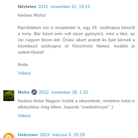
Névtelen
2012. november 21. 19:13
Kedves Moha!
Kipróbáltam ezt a receptedet is, egy 18. szülinapra készült
a torta. Bár közel sem volt olyan gyönyörű, mint a tiéd, az
íze nagyon finom lett. Óriási sikert aratott és ilyet kérnek a
következő szülinapra is! Köszönöm Neked, további jó
sütést-főzést!
Anita
Válasz
Moha
2012. november 28. 1:02
Kedves Anita! Nagyon örülök a sikerednek, remélem mást is
elkészítesz még tőlem, hasonló "eredménnyel" :)
Válasz
Unknown
2013. március 5. 20:29