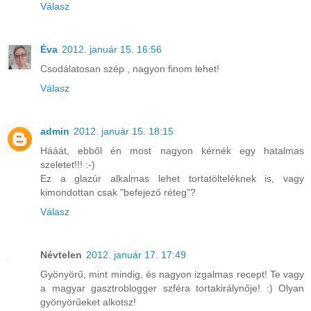
Válasz
Éva
2012. január 15. 16:56
Csodálatosan szép , nagyon finom lehet!
Válasz
admin
2012. január 15. 18:15
Hááát, ebből én most nagyon kérnék egy hatalmas
szeletet!!! :-)
Ez a glazúr alkalmas lehet tortatölteléknek is, vagy
kimondottan csak "befejező réteg"?
Válasz
Névtelen
2012. január 17. 17:49
Gyönyörű, mint mindig, és nagyon izgalmas recept! Te vagy
a magyar gasztroblogger szféra tortakirálynője! :) Olyan
gyönyörűeket alkotsz!