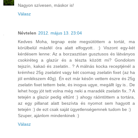
Nagyon szívesen, máskor is!
Válasz
Névtelen
2012. május 13. 23:04
Kedves Moha, tegnap este megsütöttem a tortát, ma
körülbelül másfél óra alatt elfogyott.. :) Viszont egy-két
kérdésem lenne: Az a borzasztóan gusztusos és látványos
csokiréteg a glazúr és a tészta között mi? Gondolom
tejszín, kakaó és zselatin.. ? A málnás kocka receptjénél a
krémhez 25g zselatint vagy két csomag zselatin fixet (az ha
jól emlékszem 40g). Én ezt már későn vettem észre és 25g
zselatin fixet tettem bele, és inogva ugye, megállt így is.. De
lehet hogy jót tett volna még neki a maradék zselatin fix..? A
tetején a glazúr pedig eltűnt :) ahogy ráöntöttem a tortára,
az egy pillanat alatt beszívta és nyomot sem hagyott a
tetején :) de ezt csak saját ügyetlenségemnek tudom be :)
Szuper, ajánlom mindenkinek :)
Válasz