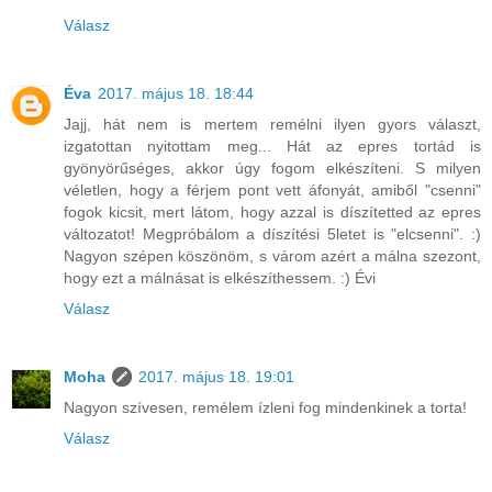
Válasz
Éva
2017. május 18. 18:44
Jajj, hát nem is mertem remélni ilyen gyors választ,
izgatottan nyitottam meg... Hát az epres tortád is
gyönyörűséges, akkor úgy fogom elkészíteni. S milyen
véletlen, hogy a férjem pont vett áfonyát, amiből "csenni"
fogok kicsit, mert látom, hogy azzal is díszítetted az epres
változatot! Megpróbálom a díszítési 5letet is "elcsenni". :)
Nagyon szépen köszönöm, s várom azért a málna szezont,
hogy ezt a málnásat is elkészíthessem. :) Évi
Válasz
Moha
2017. május 18. 19:01
Nagyon szívesen, remélem ízleni fog mindenkinek a torta!
Válasz