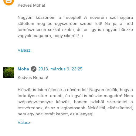
Kedves Moha!
Nagyon köszönöm a receptet! A nővérem szülinapjára
sütöttem meg és egyszerűen szuper lett! Na jó, a Tiéd
természetesen sokkal szebb, de én így is nagyon büszke
vagyok magamra, hogy sikerült! :)
Válasz
Moha
2013. március 9. 23:25
Kedves Renáta!
Először is Isten éltesse a nővéredet! Nagyon örülök, hogy a
torta ilyen sikert aratott, és legyél is büszke magadra! Nem
szépségvresenyre készült, hanem szívből szeretettel a
testvérednek, és az a legfontosabb. Nekiálltál, elkészítetted,
nem egy bolti tortát kapott, ez a lényeg!
Válasz