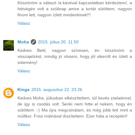
Köszönöm a választ /a kávéval kapcsolatban kérdeztem/, a
hétvégén volt a szülinap amire a tortát sütöttem, nagyon
finom lett, nagyon ízlett mindenkinek!!!
Válasz
Moha
2015. július 20. 11:50
Kedves Betti, nagyon szívesen, én köszönöm a
visszajelzést, mindig jó olvasni, hogy jól sikerült és ízlett a
sütemény!
Válasz
Kinga
2015. augusztus 22. 23:26
Kedves Moha, júliusban elkészítettem, túl kevés zselatinnal,
de így is csodás volt. Senki nem hitte el nekem, hogy én
sütöttem :-) Ma újra megcsinátam, és még jobb lett mint a
múltkor. Friss málnával díszítettem. Ezer hála a receptért!
Válasz