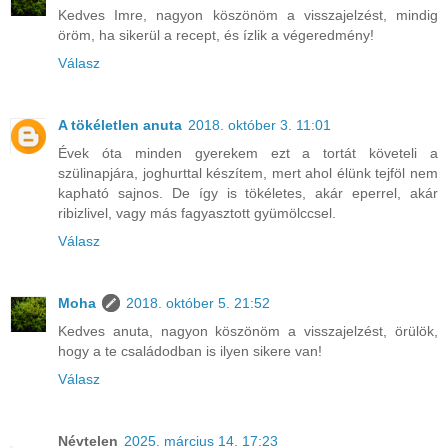
Kedves Imre, nagyon köszönöm a visszajelzést, mindig
öröm, ha sikerül a recept, és ízlik a végeredmény!
Válasz
A tökéletlen anuta
2018. október 3. 11:01
Évek óta minden gyerekem ezt a tortát követeli a
szülinapjára, joghurttal készítem, mert ahol élünk tejföl nem
kapható sajnos. De így is tökéletes, akár eperrel, akár
ribizlivel, vagy más fagyasztott gyümölccsel.
Válasz
Moha
2018. október 5. 21:52
Kedves anuta, nagyon köszönöm a visszajelzést, örülök,
hogy a te családodban is ilyen sikere van!
Válasz
Névtelen
2025. március 14. 17:23