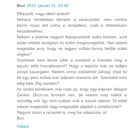
Bori
2012. január 21. 23:40
Elkészült, nagy sikert aratott!
Néhány kérdésben kérném a tanácsodat, nem mintha
bármi rossz lett volna a receptben, csak a többedszeri
készítésekhez...
Nekem a piskóta nagyon felpúposodott sülés közben, amit
aztán inkább levágtam és külön megeszegettük. Van valami
megoldás arra, hogy ne legyen vulkán-forma belőle sülés
végére?
Szerinted nem lenne jobb a zselatint a krémbe még a
tejszín előtt hozzákeverni? Hogy a tejszínt már ne kelljen
annyit kavargatni. Nekem ennyi zselatintól (ahogy írtad is)
kb egy perc múlva már teljesen masszív lett. Szerinted nem
elég bele 20g zselatin?
Az utolsó kérdésem már csak az, hogy egy teljesen átlagos
Zenker 26cm-es formám van, de nekem máz nélkül is
színültig volt. Így nem tudtam már a mázat rátenni. Te tettél
valami magasítót vagy magasabb alapból a tortaformád?
Nagyon köszi a receptet is, meg ha válaszolsz is!
Bori
Válasz