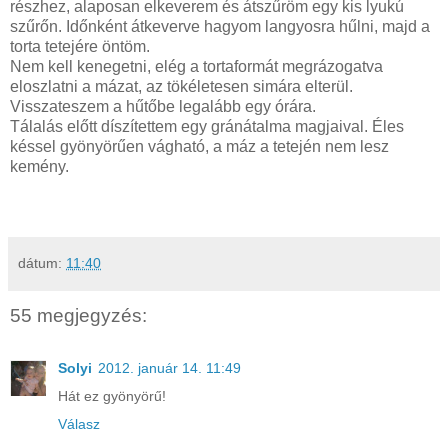
részhez, alaposan elkeverem és átszűröm egy kis lyukú
szűrőn. Időnként átkeverve hagyom langyosra hűlni, majd a
torta tetejére öntöm.
Nem kell kenegetni, elég a tortaformát megrázogatva
eloszlatni a mázat, az tökéletesen simára elterül.
Visszateszem a hűtőbe legalább egy órára.
Tálalás előtt díszítettem egy gránátalma magjaival. Éles
késsel gyönyörűen vágható, a máz a tetején nem lesz
kemény.
dátum:
11:40
55 megjegyzés:
Solyi
2012. január 14. 11:49
Hát ez gyönyörű!
Válasz