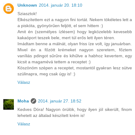
Unknown
2014. január 20. 18:10
Sziasztok!
Elkészítettem ezt a nagyon fini tortát. Nekem tökéletes lett a
a piskóta, gyönyörűen feljött, el sem hittem :)
Amit én (személyes ízlésem) hogy legközelebb kevesebb
kakaóport teszek bele, mert túl erős lett ilyen téren.
Imádtam benne a málnát, olyan friss íze volt, így januárban.
Mivel én a főzött krémeket nagyon szeretem, főztem
vaníliás pdingot sűrűre és kihűlve a habhoz kevertem, egy
kicsit a magamévá tettem a receptet :)
Köszönöm szépen a receptet, mostantól gyakran lesz sütve
szülinapra, meg csak úgy is! :)
Válasz
Moha
2014. január 27. 18:52
Kedves Dóra! Nagyon örülök, hogy ilyen jól sikerült, finom
lehetett az általad készített krém is!
Válasz