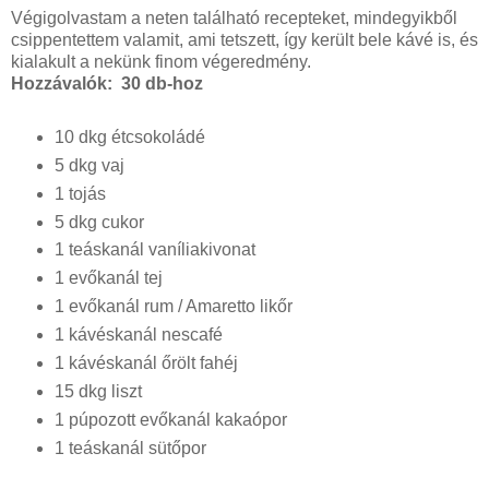
Végigolvastam a neten található recepteket, mindegyikből
csippentettem valamit, ami tetszett, így került bele kávé is, és
kialakult a nekünk finom végeredmény.
Hozzávalók: 30 db-hoz
10 dkg étcsokoládé
5 dkg vaj
1 tojás
5 dkg cukor
1 teáskanál vaníliakivonat
1 evőkanál tej
1 evőkanál rum / Amaretto likőr
1 kávéskanál nescafé
1 kávéskanál őrölt fahéj
15 dkg liszt
1 púpozott evőkanál kakaópor
1 teáskanál sütőpor