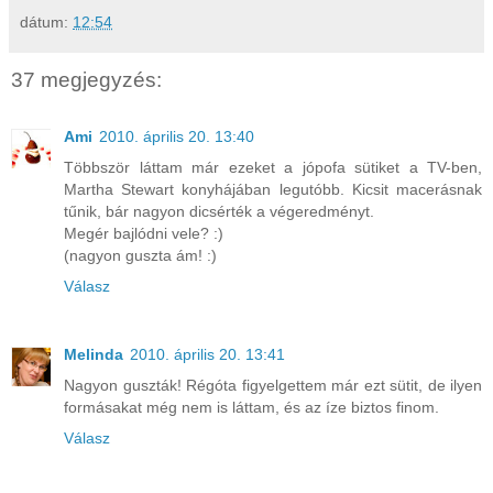
dátum:
12:54
37 megjegyzés:
Ami
2010. április 20. 13:40
Többször láttam már ezeket a jópofa sütiket a TV-ben,
Martha Stewart konyhájában legutóbb. Kicsit macerásnak
tűnik, bár nagyon dicsérték a végeredményt.
Megér bajlódni vele? :)
(nagyon guszta ám! :)
Válasz
Melinda
2010. április 20. 13:41
Nagyon guszták! Régóta figyelgettem már ezt sütit, de ilyen
formásakat még nem is láttam, és az íze biztos finom.
Válasz