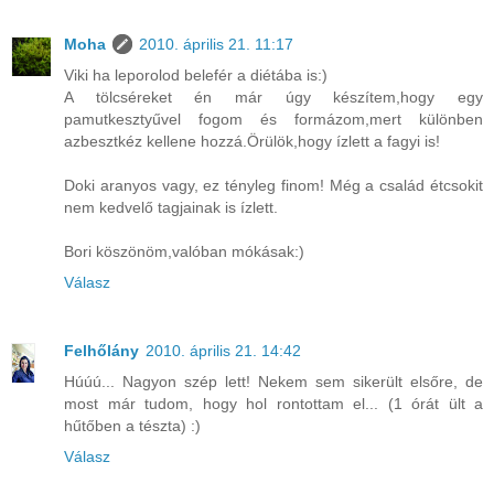
Moha
2010. április 21. 11:17
Viki ha leporolod belefér a diétába is:)
A tölcséreket én már úgy készítem,hogy egy
pamutkesztyűvel fogom és formázom,mert különben
azbesztkéz kellene hozzá.Örülök,hogy ízlett a fagyi is!
Doki aranyos vagy, ez tényleg finom! Még a család étcsokit
nem kedvelő tagjainak is ízlett.
Bori köszönöm,valóban mókásak:)
Válasz
Felhőlány
2010. április 21. 14:42
Húúú... Nagyon szép lett! Nekem sem sikerült elsőre, de
most már tudom, hogy hol rontottam el... (1 órát ült a
hűtőben a tészta) :)
Válasz