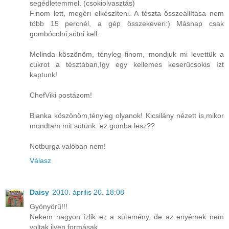
segédletemmel. (csokiolvasztás)
Finom lett, megéri elkészíteni. A tészta összeállítása nem
több 15 percnél, a gép összekeveri:) Másnap csak
gombócolni,sütni kell.
Melinda köszönöm, tényleg finom, mondjuk mi levettük a
cukrot a tésztában,így egy kellemes keserűcsokis ízt
kaptunk!
ChefViki postázom!
Bianka köszönöm,tényleg olyanok! Kicsilány nézett is,mikor
mondtam mit sütünk: ez gomba lesz??
Notburga valóban nem!
Válasz
Daisy
2010. április 20. 18:08
Gyönyörű!!!
Nekem nagyon ízlik ez a sütemény, de az enyémek nem
voltak ilyen formásak.