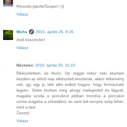
Micsoda jópofa!Szuper!:-))
Válasz
Moha
2010. április 25. 8:26
Andi köszönöm!
Válasz
Névtelen
2010. április 25. 15:10
Elkészítettem, és finom. De reggel mikor neki akartam
kezdeni az előző nap elkészített tésztának, akkor kőkemény
volt, így egy jó időt állni kellett hagyni, hogy formázható
legyen. Sütés közben meg ahogy melegedett és lágyult,
magába szívta a porcukrot jobban mondva a porcukor
szívta magába a zsiradékot, és nem lett ennyire szép fehér,
mint a tied.
Zsozsó
Válasz