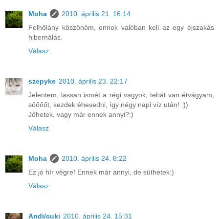
Moha
2010. április 21. 16:14
Felhőlány köszönöm, ennek valóban kell az egy éjszakás
hibernálás.
Válasz
szepyke
2010. április 23. 22:17
Jelentem, lassan ismét a régi vagyok, tehát van étvágyam,
sőőőőt, kezdek éhesedni, így négy napi víz után! :))
Jöhetek, vagy már ennek annyi?:)
Válasz
Moha
2010. április 24. 8:22
Ez jó hír végre! Ennek már annyi, de süthetek:)
Válasz
Andi/cuki
2010. április 24. 15:31