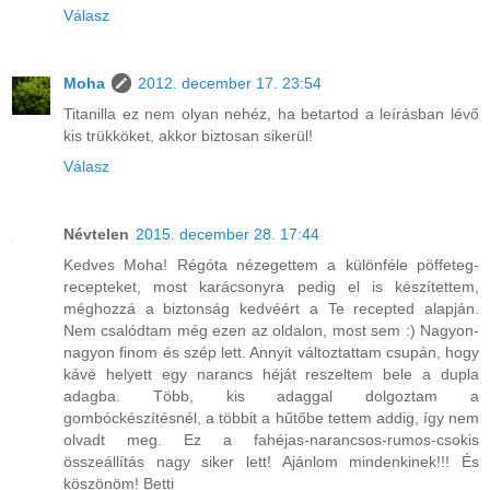
Válasz
Moha
2012. december 17. 23:54
Titanilla ez nem olyan nehéz, ha betartod a leírásban lévő
kis trükköket, akkor biztosan sikerül!
Válasz
Névtelen
2015. december 28. 17:44
Kedves Moha! Régóta nézegettem a különféle pöffeteg-
recepteket, most karácsonyra pedig el is készítettem,
méghozzá a biztonság kedvéért a Te recepted alapján.
Nem csalódtam még ezen az oldalon, most sem :) Nagyon-
nagyon finom és szép lett. Annyit változtattam csupán, hogy
kávé helyett egy narancs héját reszeltem bele a dupla
adagba. Több, kis adaggal dolgoztam a
gombóckészítésnél, a többit a hűtőbe tettem addig, így nem
olvadt meg. Ez a fahéjas-narancsos-rumos-csokis
összeállítás nagy siker lett! Ajánlom mindenkinek!!! És
köszönöm! Betti