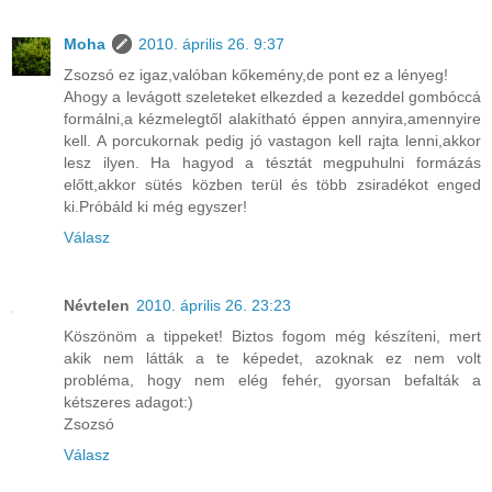
Moha
2010. április 26. 9:37
Zsozsó ez igaz,valóban kőkemény,de pont ez a lényeg!
Ahogy a levágott szeleteket elkezded a kezeddel gombóccá
formálni,a kézmelegtől alakítható éppen annyira,amennyire
kell. A porcukornak pedig jó vastagon kell rajta lenni,akkor
lesz ilyen. Ha hagyod a tésztát megpuhulni formázás
előtt,akkor sütés közben terül és több zsiradékot enged
ki.Próbáld ki még egyszer!
Válasz
Névtelen
2010. április 26. 23:23
Köszönöm a tippeket! Biztos fogom még készíteni, mert
akik nem látták a te képedet, azoknak ez nem volt
probléma, hogy nem elég fehér, gyorsan befalták a
kétszeres adagot:)
Zsozsó
Válasz