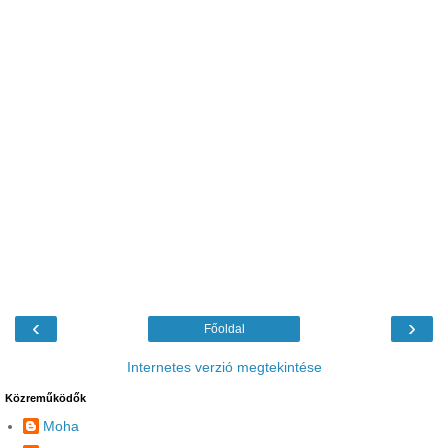
‹
›
Főoldal
Internetes verzió megtekintése
Közreműködők
Moha