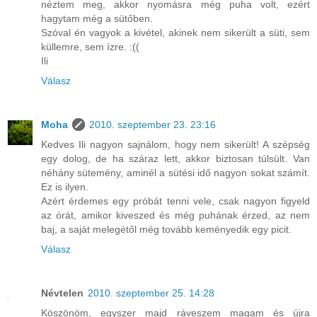
néztem meg, akkor nyomásra még puha volt, ezért
hagytam még a sütőben.
Szóval én vagyok a kivétel, akinek nem sikerült a süti, sem
küllemre, sem ízre. :((
Ili
Válasz
Moha
2010. szeptember 23. 23:16
Kedves Ili nagyon sajnálom, hogy nem sikerült! A szépség
egy dolog, de ha száraz lett, akkor biztosan túlsült. Van
néhány sütemény, aminél a sütési idő nagyon sokat számít.
Ez is ilyen.
Azért érdemes egy próbát tenni vele, csak nagyon figyeld
az órát, amikor kiveszed és még puhának érzed, az nem
baj, a saját melegétől még tovább keményedik egy picit.
Válasz
Névtelen
2010. szeptember 25. 14:28
Köszönöm, egyszer majd ráveszem magam és újra