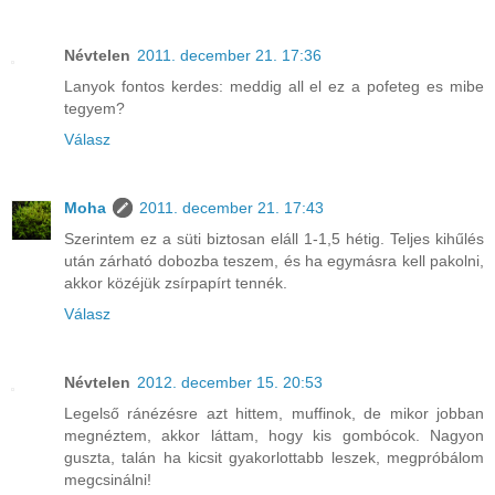
Névtelen
2011. december 21. 17:36
Lanyok fontos kerdes: meddig all el ez a pofeteg es mibe
tegyem?
Válasz
Moha
2011. december 21. 17:43
Szerintem ez a süti biztosan eláll 1-1,5 hétig. Teljes kihűlés
után zárható dobozba teszem, és ha egymásra kell pakolni,
akkor közéjük zsírpapírt tennék.
Válasz
Névtelen
2012. december 15. 20:53
Legelső ránézésre azt hittem, muffinok, de mikor jobban
megnéztem, akkor láttam, hogy kis gombócok. Nagyon
guszta, talán ha kicsit gyakorlottabb leszek, megpróbálom
megcsinálni!