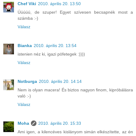
Chef Viki
2010. április 20. 13:50
Úúúúú, de szuper! Egyet szívesen becsapnék most a
számba :-)
Válasz
Bianka
2010. április 20. 13:54
istenien néz ki, igazi pöfetegek :))))
Válasz
Notburga
2010. április 20. 14:14
Nem is olyan macera! És biztos nagyon finom, kipróbálásra
való :-)
Válasz
Moha
2010. április 20. 15:33
Ami igen, a kilencéves kislányom simán elkészítette, az én