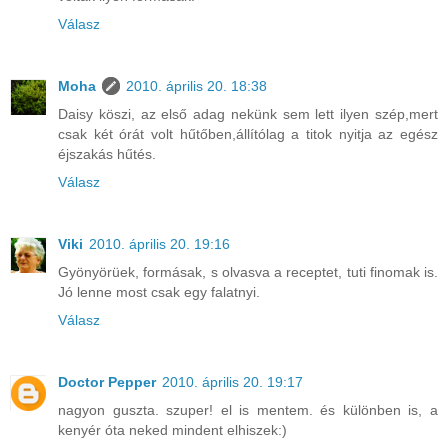
Válasz
Moha
2010. április 20. 18:38
Daisy köszi, az első adag nekünk sem lett ilyen szép,mert
csak két órát volt hűtőben,állítólag a titok nyitja az egész
éjszakás hűtés.
Válasz
Viki
2010. április 20. 19:16
Gyönyörüek, formásak, s olvasva a receptet, tuti finomak is.
Jó lenne most csak egy falatnyi.
Válasz
Doctor Pepper
2010. április 20. 19:17
nagyon guszta. szuper! el is mentem. és különben is, a
kenyér óta neked mindent elhiszek:)