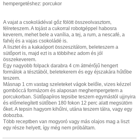
hempergetéshez: porcukor
A vajat a csokoládéval gőz fölött összeolvasztom,
félreteszem. A tojást a cukorral robotgéppel habosra
keverem, mehet bele a vanília, a tej, a rum, a nescafé, a
fahéj és a vajas csokoládé is.
A lisztet és a kakaóport összeszitálom, beleteszem a
sütőport is, majd ezt is a többihez adom és jól
összekeverem.
Egy nagyobb folpack darabra 4 cm átmérőjű hengert
formálok a tésztából, beletekerem és egy éjszakára hűtőbe
teszem.
Másnap 1 cm vastag szeleteket vágok belőle, vizes kézzel
gombóccá formázom és alaposan meghempergetem a
porcukorban. Sütőpapíros tepsibe teszem egymástól ujjnyira
és előmelegített sütőben 180 fokon 12 perc alatt megsütöm
őket. A tepsin hagyom kihűlni, utána teszem tálra, vagy egy
dobozba.
Több receptben van mogyoró vagy más olajos mag a liszt
egy része helyett, így még nem próbáltam.