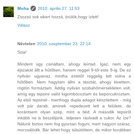
Moha
2010. április 27. 11:53
Zsozsó sok sikert hozzá, örülök,hogy ízlett!
Válasz
Névtelen
2010. szeptember 23. 22:14
Szia!
Mindent úgy csináltam, ahogy leírtad. Igaz, nem egy
éjszakát állt a hűtőben, hanem reggel 9-től este 9-ig. De ez
nyilván ugyanaz, mintha estétől reggelig lett volna a
hűtőben. Nem hagytam állni a tésztát, ahogy kivettem,
rögtön formáztam. Addig nyilván szobahőmérsékleten volt,
amíg egy tepsire valót kigombócoztam és beporcukroztam.
Az első tepsinél - merthogy dupla adagot készítettem - még
volt pár darab, aminek repedezett lett a felülete, de
korántsem olyan szép, mint a tiéd. A második tepsiről
inkább ne is beszéljünk...teljesen ráolvadt a cukor. Az íze?
Nálunk biztos nem fog gyorsan fogyni, mert nagyon száraz,
morzsálódik. Bár lehet hogy túlsütöttem, de mikor korábban