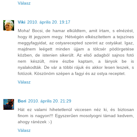
Válasz
Viki
2010. április 20. 19:17
Moha! Bocsi, de hamar elküldtem, amit írtam, s elnézést,
hogy itt jegyzem megy. Hétvégén elkészítettem a tejszínes
meggyfagyidat, az ostyarecepted szerint az ostyákat. Igaz,
majdnem leégett minden újjam a tölcsér pödörgetése
közben, de istenien sikerült. Az első adagból sajnos fotó
nem készült, mire észbe kaptam, a lányok be is
nyalakodták. De vár a többi rájuk és akkor lesen leszek, s
fotózok. Köszönöm szépen a fagyi és az ostya receptet.
Válasz
Bori
2010. április 20. 21:29
Hát ez valami hihetetlenül viccesen néz ki, és biztosan
finom is nagyon!!! Egyszerűen mosolyogni támad kedvem,
ahogy ránézek :-)
Válasz