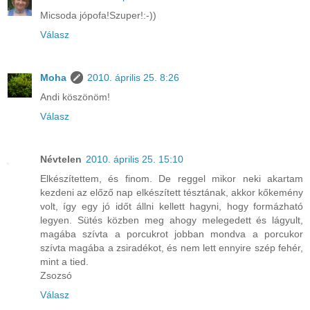
Micsoda jópofa!Szuper!:-))
Válasz
Moha
2010. április 25. 8:26
Andi köszönöm!
Válasz
Névtelen
2010. április 25. 15:10
Elkészítettem, és finom. De reggel mikor neki akartam
kezdeni az előző nap elkészített tésztának, akkor kőkemény
volt, így egy jó időt állni kellett hagyni, hogy formázható
legyen. Sütés közben meg ahogy melegedett és lágyult,
magába szívta a porcukrot jobban mondva a porcukor
szívta magába a zsiradékot, és nem lett ennyire szép fehér,
mint a tied.
Zsozsó
Válasz