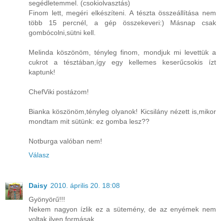
segédletemmel. (csokiolvasztás)
Finom lett, megéri elkészíteni. A tészta összeállítása nem
több 15 percnél, a gép összekeveri:) Másnap csak
gombócolni,sütni kell.
Melinda köszönöm, tényleg finom, mondjuk mi levettük a
cukrot a tésztában,így egy kellemes keserűcsokis ízt
kaptunk!
ChefViki postázom!
Bianka köszönöm,tényleg olyanok! Kicsilány nézett is,mikor
mondtam mit sütünk: ez gomba lesz??
Notburga valóban nem!
Válasz
Daisy
2010. április 20. 18:08
Gyönyörű!!!
Nekem nagyon ízlik ez a sütemény, de az enyémek nem
voltak ilyen formásak.