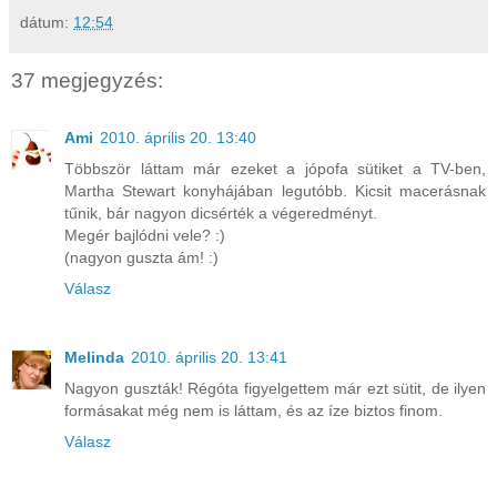
dátum:
12:54
37 megjegyzés:
Ami
2010. április 20. 13:40
Többször láttam már ezeket a jópofa sütiket a TV-ben,
Martha Stewart konyhájában legutóbb. Kicsit macerásnak
tűnik, bár nagyon dicsérték a végeredményt.
Megér bajlódni vele? :)
(nagyon guszta ám! :)
Válasz
Melinda
2010. április 20. 13:41
Nagyon guszták! Régóta figyelgettem már ezt sütit, de ilyen
formásakat még nem is láttam, és az íze biztos finom.
Válasz