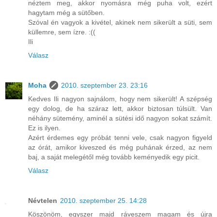
néztem meg, akkor nyomásra még puha volt, ezért
hagytam még a sütőben.
Szóval én vagyok a kivétel, akinek nem sikerült a süti, sem
küllemre, sem ízre. :((
Ili
Válasz
Moha
2010. szeptember 23. 23:16
Kedves Ili nagyon sajnálom, hogy nem sikerült! A szépség
egy dolog, de ha száraz lett, akkor biztosan túlsült. Van
néhány sütemény, aminél a sütési idő nagyon sokat számít.
Ez is ilyen.
Azért érdemes egy próbát tenni vele, csak nagyon figyeld
az órát, amikor kiveszed és még puhának érzed, az nem
baj, a saját melegétől még tovább keményedik egy picit.
Válasz
Névtelen
2010. szeptember 25. 14:28
Köszönöm, egyszer majd ráveszem magam és újra