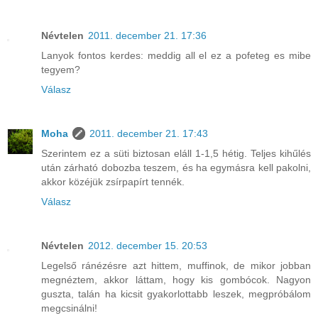
Névtelen
2011. december 21. 17:36
Lanyok fontos kerdes: meddig all el ez a pofeteg es mibe
tegyem?
Válasz
Moha
2011. december 21. 17:43
Szerintem ez a süti biztosan eláll 1-1,5 hétig. Teljes kihűlés
után zárható dobozba teszem, és ha egymásra kell pakolni,
akkor közéjük zsírpapírt tennék.
Válasz
Névtelen
2012. december 15. 20:53
Legelső ránézésre azt hittem, muffinok, de mikor jobban
megnéztem, akkor láttam, hogy kis gombócok. Nagyon
guszta, talán ha kicsit gyakorlottabb leszek, megpróbálom
megcsinálni!