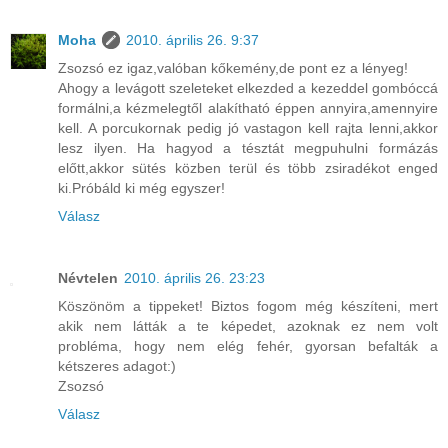
Moha
2010. április 26. 9:37
Zsozsó ez igaz,valóban kőkemény,de pont ez a lényeg!
Ahogy a levágott szeleteket elkezded a kezeddel gombóccá
formálni,a kézmelegtől alakítható éppen annyira,amennyire
kell. A porcukornak pedig jó vastagon kell rajta lenni,akkor
lesz ilyen. Ha hagyod a tésztát megpuhulni formázás
előtt,akkor sütés közben terül és több zsiradékot enged
ki.Próbáld ki még egyszer!
Válasz
Névtelen
2010. április 26. 23:23
Köszönöm a tippeket! Biztos fogom még készíteni, mert
akik nem látták a te képedet, azoknak ez nem volt
probléma, hogy nem elég fehér, gyorsan befalták a
kétszeres adagot:)
Zsozsó
Válasz