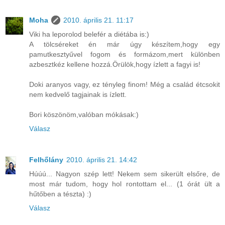
Moha
2010. április 21. 11:17
Viki ha leporolod belefér a diétába is:)
A tölcséreket én már úgy készítem,hogy egy
pamutkesztyűvel fogom és formázom,mert különben
azbesztkéz kellene hozzá.Örülök,hogy ízlett a fagyi is!
Doki aranyos vagy, ez tényleg finom! Még a család étcsokit
nem kedvelő tagjainak is ízlett.
Bori köszönöm,valóban mókásak:)
Válasz
Felhőlány
2010. április 21. 14:42
Húúú... Nagyon szép lett! Nekem sem sikerült elsőre, de
most már tudom, hogy hol rontottam el... (1 órát ült a
hűtőben a tészta) :)
Válasz