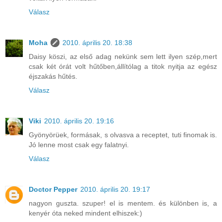
Válasz
Moha
2010. április 20. 18:38
Daisy köszi, az első adag nekünk sem lett ilyen szép,mert
csak két órát volt hűtőben,állítólag a titok nyitja az egész
éjszakás hűtés.
Válasz
Viki
2010. április 20. 19:16
Gyönyörüek, formásak, s olvasva a receptet, tuti finomak is.
Jó lenne most csak egy falatnyi.
Válasz
Doctor Pepper
2010. április 20. 19:17
nagyon guszta. szuper! el is mentem. és különben is, a
kenyér óta neked mindent elhiszek:)