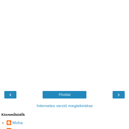
‹
›
Főoldal
Internetes verzió megtekintése
Közreműködők
Moha