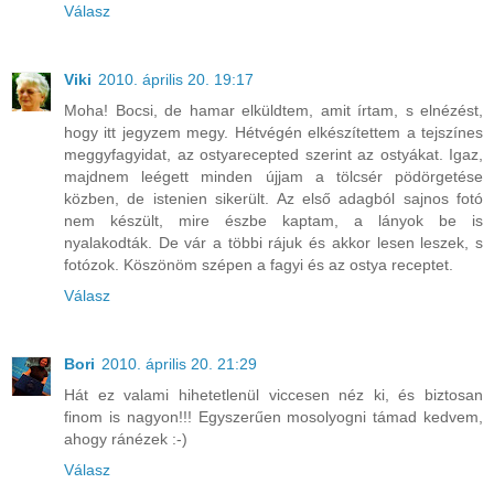
Válasz
Viki
2010. április 20. 19:17
Moha! Bocsi, de hamar elküldtem, amit írtam, s elnézést,
hogy itt jegyzem megy. Hétvégén elkészítettem a tejszínes
meggyfagyidat, az ostyarecepted szerint az ostyákat. Igaz,
majdnem leégett minden újjam a tölcsér pödörgetése
közben, de istenien sikerült. Az első adagból sajnos fotó
nem készült, mire észbe kaptam, a lányok be is
nyalakodták. De vár a többi rájuk és akkor lesen leszek, s
fotózok. Köszönöm szépen a fagyi és az ostya receptet.
Válasz
Bori
2010. április 20. 21:29
Hát ez valami hihetetlenül viccesen néz ki, és biztosan
finom is nagyon!!! Egyszerűen mosolyogni támad kedvem,
ahogy ránézek :-)
Válasz