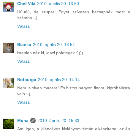
Chef Viki
2010. április 20. 13:50
Úúúúú, de szuper! Egyet szívesen becsapnék most a
számba :-)
Válasz
Bianka
2010. április 20. 13:54
istenien néz ki, igazi pöfetegek :))))
Válasz
Notburga
2010. április 20. 14:14
Nem is olyan macera! És biztos nagyon finom, kipróbálásra
való :-)
Válasz
Moha
2010. április 20. 15:33
Ami igen, a kilencéves kislányom simán elkészítette, az én