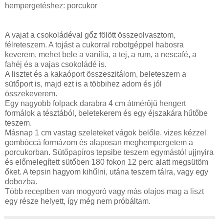
hempergetéshez: porcukor
A vajat a csokoládéval gőz fölött összeolvasztom,
félreteszem. A tojást a cukorral robotgéppel habosra
keverem, mehet bele a vanília, a tej, a rum, a nescafé, a
fahéj és a vajas csokoládé is.
A lisztet és a kakaóport összeszitálom, beleteszem a
sütőport is, majd ezt is a többihez adom és jól
összekeverem.
Egy nagyobb folpack darabra 4 cm átmérőjű hengert
formálok a tésztából, beletekerem és egy éjszakára hűtőbe
teszem.
Másnap 1 cm vastag szeleteket vágok belőle, vizes kézzel
gombóccá formázom és alaposan meghempergetem a
porcukorban. Sütőpapíros tepsibe teszem egymástól ujjnyira
és előmelegített sütőben 180 fokon 12 perc alatt megsütöm
őket. A tepsin hagyom kihűlni, utána teszem tálra, vagy egy
dobozba.
Több receptben van mogyoró vagy más olajos mag a liszt
egy része helyett, így még nem próbáltam.