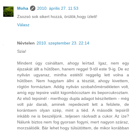
Moha
2010. április 27. 11:53
Zsozsó sok sikert hozzá, örülök,hogy ízlett!
Válasz
Névtelen
2010. szeptember 23. 22:14
Szia!
Mindent úgy csináltam, ahogy leírtad. Igaz, nem egy
éjszakát állt a hűtőben, hanem reggel 9-től este 9-ig. De ez
nyilván ugyanaz, mintha estétől reggelig lett volna a
hűtőben. Nem hagytam állni a tésztát, ahogy kivettem,
rögtön formáztam. Addig nyilván szobahőmérsékleten volt,
amíg egy tepsire valót kigombócoztam és beporcukroztam.
Az első tepsinél - merthogy dupla adagot készítettem - még
volt pár darab, aminek repedezett lett a felülete, de
korántsem olyan szép, mint a tiéd. A második tepsiről
inkább ne is beszéljünk...teljesen ráolvadt a cukor. Az íze?
Nálunk biztos nem fog gyorsan fogyni, mert nagyon száraz,
morzsálódik. Bár lehet hogy túlsütöttem, de mikor korábban