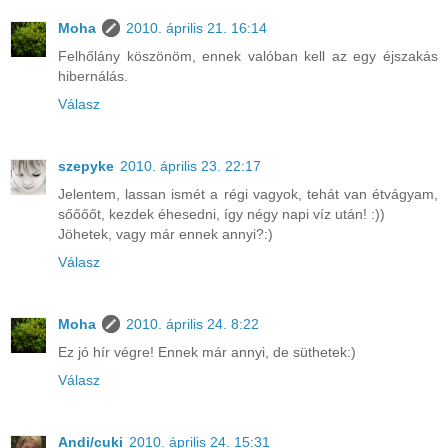
Moha
2010. április 21. 16:14
Felhőlány köszönöm, ennek valóban kell az egy éjszakás
hibernálás.
Válasz
szepyke
2010. április 23. 22:17
Jelentem, lassan ismét a régi vagyok, tehát van étvágyam,
sőőőőt, kezdek éhesedni, így négy napi víz után! :))
Jöhetek, vagy már ennek annyi?:)
Válasz
Moha
2010. április 24. 8:22
Ez jó hír végre! Ennek már annyi, de süthetek:)
Válasz
Andi/cuki
2010. április 24. 15:31