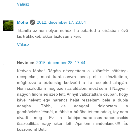
Válasz
Moha
2012. december 17. 23:54
Titanilla ez nem olyan nehéz, ha betartod a leírásban lévő
kis trükköket, akkor biztosan sikerül!
Válasz
Névtelen
2015. december 28. 17:44
Kedves Moha! Régóta nézegettem a különféle pöffeteg-
recepteket, most karácsonyra pedig el is készítettem,
méghozzá a biztonság kedvéért a Te recepted alapján.
Nem csalódtam még ezen az oldalon, most sem :) Nagyon-
nagyon finom és szép lett. Annyit változtattam csupán, hogy
kávé helyett egy narancs héját reszeltem bele a dupla
adagba. Több, kis adaggal dolgoztam a
gombóckészítésnél, a többit a hűtőbe tettem addig, így nem
olvadt meg. Ez a fahéjas-narancsos-rumos-csokis
összeállítás nagy siker lett! Ajánlom mindenkinek!!! És
köszönöm! Betti