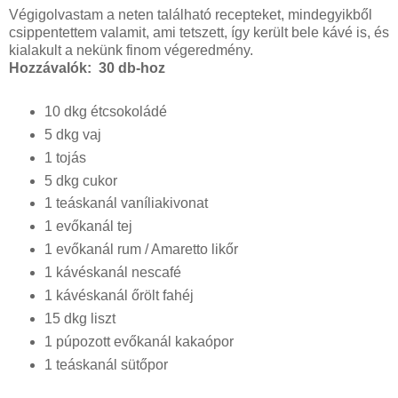
Végigolvastam a neten található recepteket, mindegyikből
csippentettem valamit, ami tetszett, így került bele kávé is, és
kialakult a nekünk finom végeredmény.
Hozzávalók: 30 db-hoz
10 dkg étcsokoládé
5 dkg vaj
1 tojás
5 dkg cukor
1 teáskanál vaníliakivonat
1 evőkanál tej
1 evőkanál rum / Amaretto likőr
1 kávéskanál nescafé
1 kávéskanál őrölt fahéj
15 dkg liszt
1 púpozott evőkanál kakaópor
1 teáskanál sütőpor