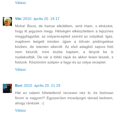
Válasz
Viki
2010. április 20. 19:17
Moha! Bocsi, de hamar elküldtem, amit írtam, s elnézést,
hogy itt jegyzem megy. Hétvégén elkészítettem a tejszínes
meggyfagyidat, az ostyarecepted szerint az ostyákat. Igaz,
majdnem leégett minden újjam a tölcsér pödörgetése
közben, de istenien sikerült. Az első adagból sajnos fotó
nem készült, mire észbe kaptam, a lányok be is
nyalakodták. De vár a többi rájuk és akkor lesen leszek, s
fotózok. Köszönöm szépen a fagyi és az ostya receptet.
Válasz
Bori
2010. április 20. 21:29
Hát ez valami hihetetlenül viccesen néz ki, és biztosan
finom is nagyon!!! Egyszerűen mosolyogni támad kedvem,
ahogy ránézek :-)
Válasz