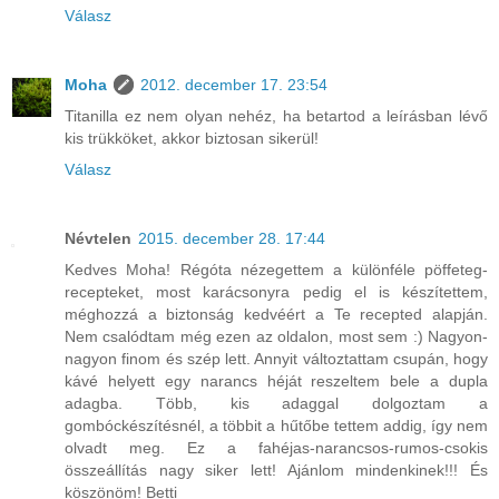
Válasz
Moha
2012. december 17. 23:54
Titanilla ez nem olyan nehéz, ha betartod a leírásban lévő
kis trükköket, akkor biztosan sikerül!
Válasz
Névtelen
2015. december 28. 17:44
Kedves Moha! Régóta nézegettem a különféle pöffeteg-
recepteket, most karácsonyra pedig el is készítettem,
méghozzá a biztonság kedvéért a Te recepted alapján.
Nem csalódtam még ezen az oldalon, most sem :) Nagyon-
nagyon finom és szép lett. Annyit változtattam csupán, hogy
kávé helyett egy narancs héját reszeltem bele a dupla
adagba. Több, kis adaggal dolgoztam a
gombóckészítésnél, a többit a hűtőbe tettem addig, így nem
olvadt meg. Ez a fahéjas-narancsos-rumos-csokis
összeállítás nagy siker lett! Ajánlom mindenkinek!!! És
köszönöm! Betti