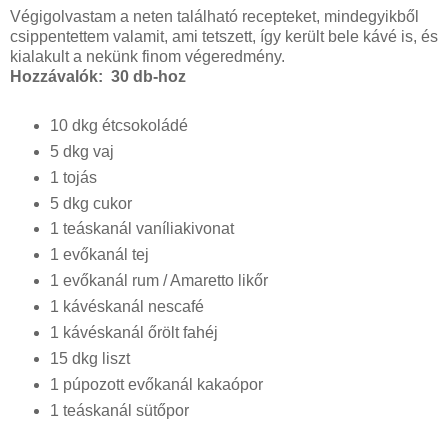
Végigolvastam a neten található recepteket, mindegyikből
csippentettem valamit, ami tetszett, így került bele kávé is, és
kialakult a nekünk finom végeredmény.
Hozzávalók: 30 db-hoz
10 dkg étcsokoládé
5 dkg vaj
1 tojás
5 dkg cukor
1 teáskanál vaníliakivonat
1 evőkanál tej
1 evőkanál rum / Amaretto likőr
1 kávéskanál nescafé
1 kávéskanál őrölt fahéj
15 dkg liszt
1 púpozott evőkanál kakaópor
1 teáskanál sütőpor