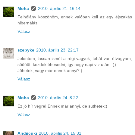
Moha
2010. április 21. 16:14
Felhőlány köszönöm, ennek valóban kell az egy éjszakás
hibernálás.
Válasz
szepyke
2010. április 23. 22:17
Jelentem, lassan ismét a régi vagyok, tehát van étvágyam,
sőőőőt, kezdek éhesedni, így négy napi víz után! :))
Jöhetek, vagy már ennek annyi?:)
Válasz
Moha
2010. április 24. 8:22
Ez jó hír végre! Ennek már annyi, de süthetek:)
Válasz
Andi/cuki
2010. április 24. 15:31