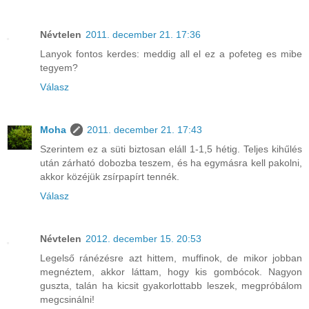
Névtelen
2011. december 21. 17:36
Lanyok fontos kerdes: meddig all el ez a pofeteg es mibe
tegyem?
Válasz
Moha
2011. december 21. 17:43
Szerintem ez a süti biztosan eláll 1-1,5 hétig. Teljes kihűlés
után zárható dobozba teszem, és ha egymásra kell pakolni,
akkor közéjük zsírpapírt tennék.
Válasz
Névtelen
2012. december 15. 20:53
Legelső ránézésre azt hittem, muffinok, de mikor jobban
megnéztem, akkor láttam, hogy kis gombócok. Nagyon
guszta, talán ha kicsit gyakorlottabb leszek, megpróbálom
megcsinálni!