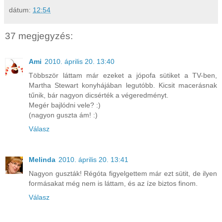
dátum:
12:54
37 megjegyzés:
Ami
2010. április 20. 13:40
Többször láttam már ezeket a jópofa sütiket a TV-ben,
Martha Stewart konyhájában legutóbb. Kicsit macerásnak
tűnik, bár nagyon dicsérték a végeredményt.
Megér bajlódni vele? :)
(nagyon guszta ám! :)
Válasz
Melinda
2010. április 20. 13:41
Nagyon guszták! Régóta figyelgettem már ezt sütit, de ilyen
formásakat még nem is láttam, és az íze biztos finom.
Válasz