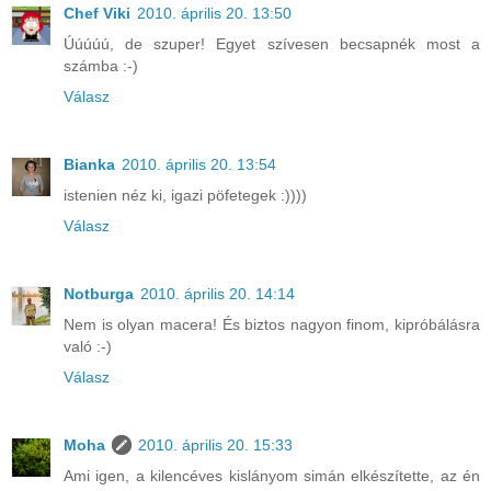
Chef Viki
2010. április 20. 13:50
Úúúúú, de szuper! Egyet szívesen becsapnék most a
számba :-)
Válasz
Bianka
2010. április 20. 13:54
istenien néz ki, igazi pöfetegek :))))
Válasz
Notburga
2010. április 20. 14:14
Nem is olyan macera! És biztos nagyon finom, kipróbálásra
való :-)
Válasz
Moha
2010. április 20. 15:33
Ami igen, a kilencéves kislányom simán elkészítette, az én