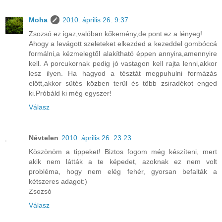
Moha
2010. április 26. 9:37
Zsozsó ez igaz,valóban kőkemény,de pont ez a lényeg!
Ahogy a levágott szeleteket elkezded a kezeddel gombóccá
formálni,a kézmelegtől alakítható éppen annyira,amennyire
kell. A porcukornak pedig jó vastagon kell rajta lenni,akkor
lesz ilyen. Ha hagyod a tésztát megpuhulni formázás
előtt,akkor sütés közben terül és több zsiradékot enged
ki.Próbáld ki még egyszer!
Válasz
Névtelen
2010. április 26. 23:23
Köszönöm a tippeket! Biztos fogom még készíteni, mert
akik nem látták a te képedet, azoknak ez nem volt
probléma, hogy nem elég fehér, gyorsan befalták a
kétszeres adagot:)
Zsozsó
Válasz