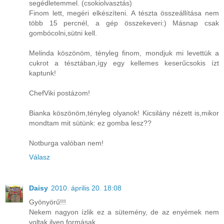
segédletemmel. (csokiolvasztás)
Finom lett, megéri elkészíteni. A tészta összeállítása nem
több 15 percnél, a gép összekeveri:) Másnap csak
gombócolni,sütni kell.
Melinda köszönöm, tényleg finom, mondjuk mi levettük a
cukrot a tésztában,így egy kellemes keserűcsokis ízt
kaptunk!
ChefViki postázom!
Bianka köszönöm,tényleg olyanok! Kicsilány nézett is,mikor
mondtam mit sütünk: ez gomba lesz??
Notburga valóban nem!
Válasz
Daisy
2010. április 20. 18:08
Gyönyörű!!!
Nekem nagyon ízlik ez a sütemény, de az enyémek nem
voltak ilyen formásak.