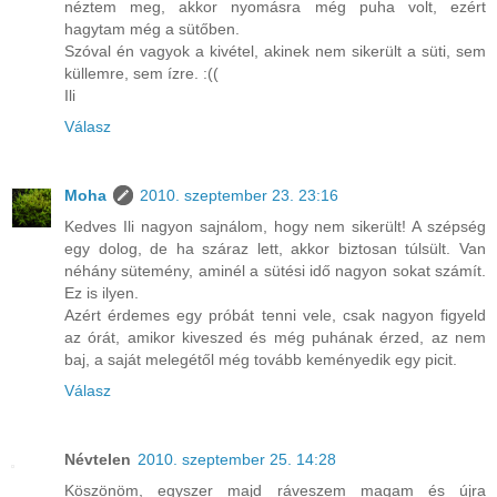
néztem meg, akkor nyomásra még puha volt, ezért
hagytam még a sütőben.
Szóval én vagyok a kivétel, akinek nem sikerült a süti, sem
küllemre, sem ízre. :((
Ili
Válasz
Moha
2010. szeptember 23. 23:16
Kedves Ili nagyon sajnálom, hogy nem sikerült! A szépség
egy dolog, de ha száraz lett, akkor biztosan túlsült. Van
néhány sütemény, aminél a sütési idő nagyon sokat számít.
Ez is ilyen.
Azért érdemes egy próbát tenni vele, csak nagyon figyeld
az órát, amikor kiveszed és még puhának érzed, az nem
baj, a saját melegétől még tovább keményedik egy picit.
Válasz
Névtelen
2010. szeptember 25. 14:28
Köszönöm, egyszer majd ráveszem magam és újra