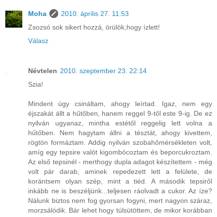
Moha
2010. április 27. 11:53
Zsozsó sok sikert hozzá, örülök,hogy ízlett!
Válasz
Névtelen
2010. szeptember 23. 22:14
Szia!
Mindent úgy csináltam, ahogy leírtad. Igaz, nem egy
éjszakát állt a hűtőben, hanem reggel 9-től este 9-ig. De ez
nyilván ugyanaz, mintha estétől reggelig lett volna a
hűtőben. Nem hagytam állni a tésztát, ahogy kivettem,
rögtön formáztam. Addig nyilván szobahőmérsékleten volt,
amíg egy tepsire valót kigombócoztam és beporcukroztam.
Az első tepsinél - merthogy dupla adagot készítettem - még
volt pár darab, aminek repedezett lett a felülete, de
korántsem olyan szép, mint a tiéd. A második tepsiről
inkább ne is beszéljünk...teljesen ráolvadt a cukor. Az íze?
Nálunk biztos nem fog gyorsan fogyni, mert nagyon száraz,
morzsálódik. Bár lehet hogy túlsütöttem, de mikor korábban