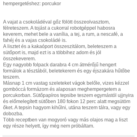
hempergetéshez: porcukor
A vajat a csokoládéval gőz fölött összeolvasztom,
félreteszem. A tojást a cukorral robotgéppel habosra
keverem, mehet bele a vanília, a tej, a rum, a nescafé, a
fahéj és a vajas csokoládé is.
A lisztet és a kakaóport összeszitálom, beleteszem a
sütőport is, majd ezt is a többihez adom és jól
összekeverem.
Egy nagyobb folpack darabra 4 cm átmérőjű hengert
formálok a tésztából, beletekerem és egy éjszakára hűtőbe
teszem.
Másnap 1 cm vastag szeleteket vágok belőle, vizes kézzel
gombóccá formázom és alaposan meghempergetem a
porcukorban. Sütőpapíros tepsibe teszem egymástól ujjnyira
és előmelegített sütőben 180 fokon 12 perc alatt megsütöm
őket. A tepsin hagyom kihűlni, utána teszem tálra, vagy egy
dobozba.
Több receptben van mogyoró vagy más olajos mag a liszt
egy része helyett, így még nem próbáltam.