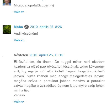
Micsoda jópofa!Szuper!:-))
Válasz
Moha
2010. április 25. 8:26
Andi köszönöm!
Válasz
Névtelen
2010. április 25. 15:10
Elkészítettem, és finom. De reggel mikor neki akartam
kezdeni az előző nap elkészített tésztának, akkor kőkemény
volt, így egy jó időt állni kellett hagyni, hogy formázható
legyen. Sütés közben meg ahogy melegedett és lágyult,
magába szívta a porcukrot jobban mondva a porcukor
szívta magába a zsiradékot, és nem lett ennyire szép fehér,
mint a tied.
Zsozsó
Válasz