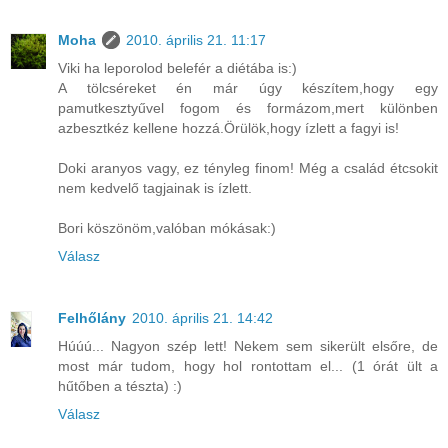
Moha
2010. április 21. 11:17
Viki ha leporolod belefér a diétába is:)
A tölcséreket én már úgy készítem,hogy egy
pamutkesztyűvel fogom és formázom,mert különben
azbesztkéz kellene hozzá.Örülök,hogy ízlett a fagyi is!
Doki aranyos vagy, ez tényleg finom! Még a család étcsokit
nem kedvelő tagjainak is ízlett.
Bori köszönöm,valóban mókásak:)
Válasz
Felhőlány
2010. április 21. 14:42
Húúú... Nagyon szép lett! Nekem sem sikerült elsőre, de
most már tudom, hogy hol rontottam el... (1 órát ült a
hűtőben a tészta) :)
Válasz