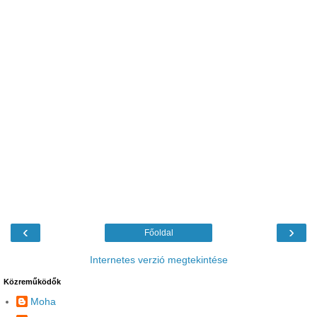
‹
›
Főoldal
Internetes verzió megtekintése
Közreműködők
Moha