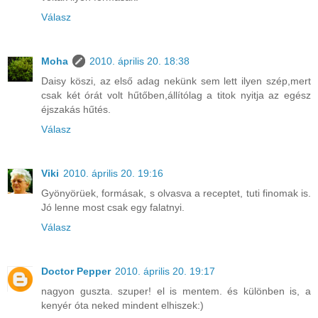
Válasz
Moha
2010. április 20. 18:38
Daisy köszi, az első adag nekünk sem lett ilyen szép,mert
csak két órát volt hűtőben,állítólag a titok nyitja az egész
éjszakás hűtés.
Válasz
Viki
2010. április 20. 19:16
Gyönyörüek, formásak, s olvasva a receptet, tuti finomak is.
Jó lenne most csak egy falatnyi.
Válasz
Doctor Pepper
2010. április 20. 19:17
nagyon guszta. szuper! el is mentem. és különben is, a
kenyér óta neked mindent elhiszek:)