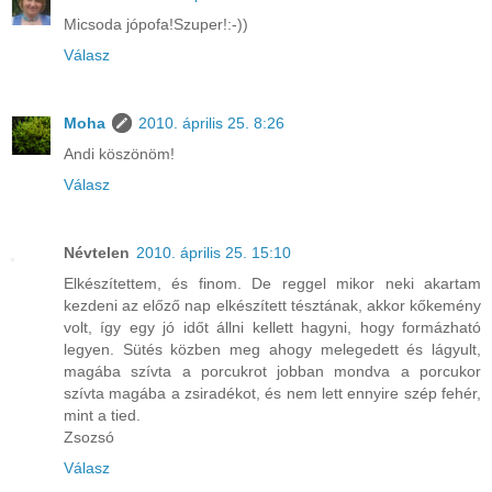
Micsoda jópofa!Szuper!:-))
Válasz
Moha
2010. április 25. 8:26
Andi köszönöm!
Válasz
Névtelen
2010. április 25. 15:10
Elkészítettem, és finom. De reggel mikor neki akartam
kezdeni az előző nap elkészített tésztának, akkor kőkemény
volt, így egy jó időt állni kellett hagyni, hogy formázható
legyen. Sütés közben meg ahogy melegedett és lágyult,
magába szívta a porcukrot jobban mondva a porcukor
szívta magába a zsiradékot, és nem lett ennyire szép fehér,
mint a tied.
Zsozsó
Válasz