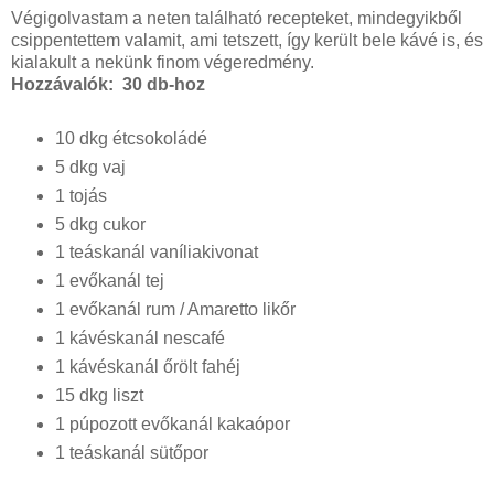
Végigolvastam a neten található recepteket, mindegyikből
csippentettem valamit, ami tetszett, így került bele kávé is, és
kialakult a nekünk finom végeredmény.
Hozzávalók: 30 db-hoz
10 dkg étcsokoládé
5 dkg vaj
1 tojás
5 dkg cukor
1 teáskanál vaníliakivonat
1 evőkanál tej
1 evőkanál rum / Amaretto likőr
1 kávéskanál nescafé
1 kávéskanál őrölt fahéj
15 dkg liszt
1 púpozott evőkanál kakaópor
1 teáskanál sütőpor