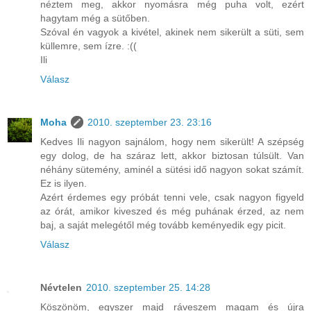
néztem meg, akkor nyomásra még puha volt, ezért
hagytam még a sütőben.
Szóval én vagyok a kivétel, akinek nem sikerült a süti, sem
küllemre, sem ízre. :((
Ili
Válasz
Moha
2010. szeptember 23. 23:16
Kedves Ili nagyon sajnálom, hogy nem sikerült! A szépség
egy dolog, de ha száraz lett, akkor biztosan túlsült. Van
néhány sütemény, aminél a sütési idő nagyon sokat számít.
Ez is ilyen.
Azért érdemes egy próbát tenni vele, csak nagyon figyeld
az órát, amikor kiveszed és még puhának érzed, az nem
baj, a saját melegétől még tovább keményedik egy picit.
Válasz
Névtelen
2010. szeptember 25. 14:28
Köszönöm, egyszer majd ráveszem magam és újra