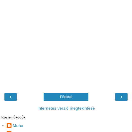
‹
›
Főoldal
Internetes verzió megtekintése
Közreműködők
Moha