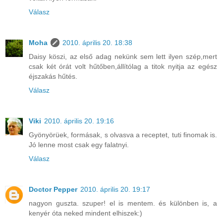
Válasz
Moha
2010. április 20. 18:38
Daisy köszi, az első adag nekünk sem lett ilyen szép,mert
csak két órát volt hűtőben,állítólag a titok nyitja az egész
éjszakás hűtés.
Válasz
Viki
2010. április 20. 19:16
Gyönyörüek, formásak, s olvasva a receptet, tuti finomak is.
Jó lenne most csak egy falatnyi.
Válasz
Doctor Pepper
2010. április 20. 19:17
nagyon guszta. szuper! el is mentem. és különben is, a
kenyér óta neked mindent elhiszek:)