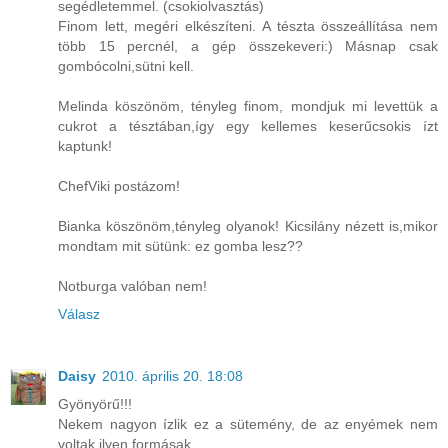
segédletemmel. (csokiolvasztás)
Finom lett, megéri elkészíteni. A tészta összeállítása nem
több 15 percnél, a gép összekeveri:) Másnap csak
gombócolni,sütni kell.
Melinda köszönöm, tényleg finom, mondjuk mi levettük a
cukrot a tésztában,így egy kellemes keserűcsokis ízt
kaptunk!
ChefViki postázom!
Bianka köszönöm,tényleg olyanok! Kicsilány nézett is,mikor
mondtam mit sütünk: ez gomba lesz??
Notburga valóban nem!
Válasz
Daisy
2010. április 20. 18:08
Gyönyörű!!!
Nekem nagyon ízlik ez a sütemény, de az enyémek nem
voltak ilyen formásak.