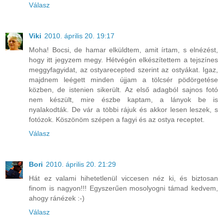
Válasz
Viki
2010. április 20. 19:17
Moha! Bocsi, de hamar elküldtem, amit írtam, s elnézést,
hogy itt jegyzem megy. Hétvégén elkészítettem a tejszínes
meggyfagyidat, az ostyarecepted szerint az ostyákat. Igaz,
majdnem leégett minden újjam a tölcsér pödörgetése
közben, de istenien sikerült. Az első adagból sajnos fotó
nem készült, mire észbe kaptam, a lányok be is
nyalakodták. De vár a többi rájuk és akkor lesen leszek, s
fotózok. Köszönöm szépen a fagyi és az ostya receptet.
Válasz
Bori
2010. április 20. 21:29
Hát ez valami hihetetlenül viccesen néz ki, és biztosan
finom is nagyon!!! Egyszerűen mosolyogni támad kedvem,
ahogy ránézek :-)
Válasz