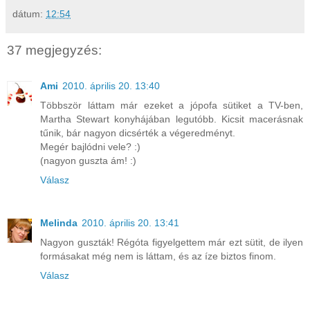
dátum:
12:54
37 megjegyzés:
Ami
2010. április 20. 13:40
Többször láttam már ezeket a jópofa sütiket a TV-ben,
Martha Stewart konyhájában legutóbb. Kicsit macerásnak
tűnik, bár nagyon dicsérték a végeredményt.
Megér bajlódni vele? :)
(nagyon guszta ám! :)
Válasz
Melinda
2010. április 20. 13:41
Nagyon guszták! Régóta figyelgettem már ezt sütit, de ilyen
formásakat még nem is láttam, és az íze biztos finom.
Válasz