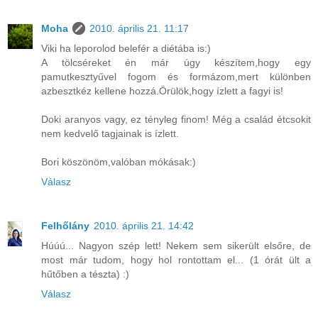
Moha
2010. április 21. 11:17
Viki ha leporolod belefér a diétába is:)
A tölcséreket én már úgy készítem,hogy egy
pamutkesztyűvel fogom és formázom,mert különben
azbesztkéz kellene hozzá.Örülök,hogy ízlett a fagyi is!
Doki aranyos vagy, ez tényleg finom! Még a család étcsokit
nem kedvelő tagjainak is ízlett.
Bori köszönöm,valóban mókásak:)
Válasz
Felhőlány
2010. április 21. 14:42
Húúú... Nagyon szép lett! Nekem sem sikerült elsőre, de
most már tudom, hogy hol rontottam el... (1 órát ült a
hűtőben a tészta) :)
Válasz