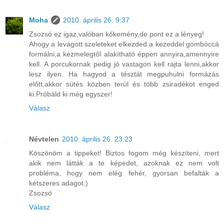
Moha
2010. április 26. 9:37
Zsozsó ez igaz,valóban kőkemény,de pont ez a lényeg!
Ahogy a levágott szeleteket elkezded a kezeddel gombóccá
formálni,a kézmelegtől alakítható éppen annyira,amennyire
kell. A porcukornak pedig jó vastagon kell rajta lenni,akkor
lesz ilyen. Ha hagyod a tésztát megpuhulni formázás
előtt,akkor sütés közben terül és több zsiradékot enged
ki.Próbáld ki még egyszer!
Válasz
Névtelen
2010. április 26. 23:23
Köszönöm a tippeket! Biztos fogom még készíteni, mert
akik nem látták a te képedet, azoknak ez nem volt
probléma, hogy nem elég fehér, gyorsan befalták a
kétszeres adagot:)
Zsozsó
Válasz