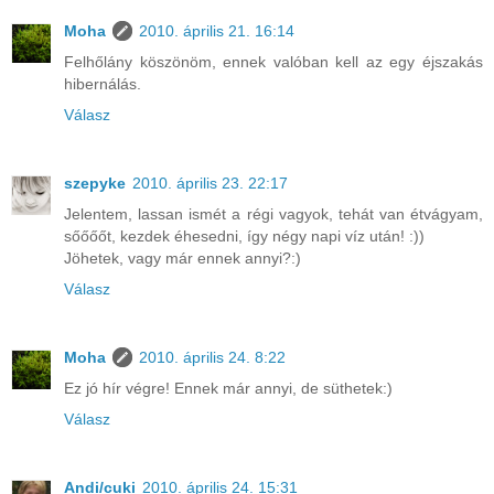
Moha
2010. április 21. 16:14
Felhőlány köszönöm, ennek valóban kell az egy éjszakás
hibernálás.
Válasz
szepyke
2010. április 23. 22:17
Jelentem, lassan ismét a régi vagyok, tehát van étvágyam,
sőőőőt, kezdek éhesedni, így négy napi víz után! :))
Jöhetek, vagy már ennek annyi?:)
Válasz
Moha
2010. április 24. 8:22
Ez jó hír végre! Ennek már annyi, de süthetek:)
Válasz
Andi/cuki
2010. április 24. 15:31