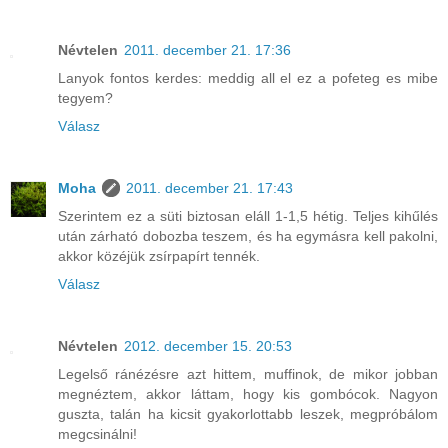
Névtelen
2011. december 21. 17:36
Lanyok fontos kerdes: meddig all el ez a pofeteg es mibe
tegyem?
Válasz
Moha
2011. december 21. 17:43
Szerintem ez a süti biztosan eláll 1-1,5 hétig. Teljes kihűlés
után zárható dobozba teszem, és ha egymásra kell pakolni,
akkor közéjük zsírpapírt tennék.
Válasz
Névtelen
2012. december 15. 20:53
Legelső ránézésre azt hittem, muffinok, de mikor jobban
megnéztem, akkor láttam, hogy kis gombócok. Nagyon
guszta, talán ha kicsit gyakorlottabb leszek, megpróbálom
megcsinálni!