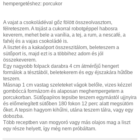
hempergetéshez: porcukor
A vajat a csokoládéval gőz fölött összeolvasztom,
félreteszem. A tojást a cukorral robotgéppel habosra
keverem, mehet bele a vanília, a tej, a rum, a nescafé, a
fahéj és a vajas csokoládé is.
A lisztet és a kakaóport összeszitálom, beleteszem a
sütőport is, majd ezt is a többihez adom és jól
összekeverem.
Egy nagyobb folpack darabra 4 cm átmérőjű hengert
formálok a tésztából, beletekerem és egy éjszakára hűtőbe
teszem.
Másnap 1 cm vastag szeleteket vágok belőle, vizes kézzel
gombóccá formázom és alaposan meghempergetem a
porcukorban. Sütőpapíros tepsibe teszem egymástól ujjnyira
és előmelegített sütőben 180 fokon 12 perc alatt megsütöm
őket. A tepsin hagyom kihűlni, utána teszem tálra, vagy egy
dobozba.
Több receptben van mogyoró vagy más olajos mag a liszt
egy része helyett, így még nem próbáltam.