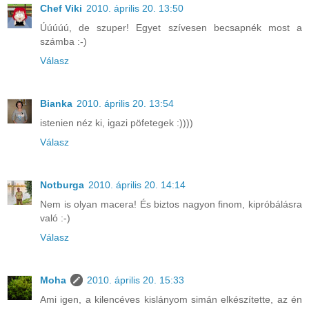
Chef Viki
2010. április 20. 13:50
Úúúúú, de szuper! Egyet szívesen becsapnék most a
számba :-)
Válasz
Bianka
2010. április 20. 13:54
istenien néz ki, igazi pöfetegek :))))
Válasz
Notburga
2010. április 20. 14:14
Nem is olyan macera! És biztos nagyon finom, kipróbálásra
való :-)
Válasz
Moha
2010. április 20. 15:33
Ami igen, a kilencéves kislányom simán elkészítette, az én