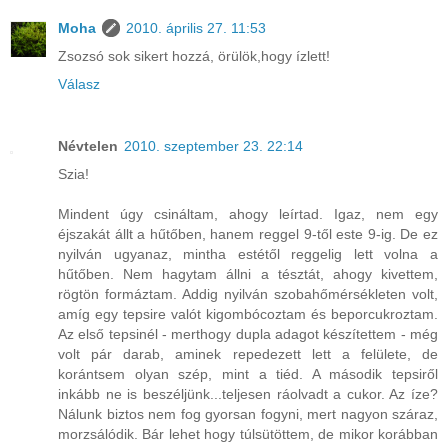
Moha
2010. április 27. 11:53
Zsozsó sok sikert hozzá, örülök,hogy ízlett!
Válasz
Névtelen
2010. szeptember 23. 22:14
Szia!
Mindent úgy csináltam, ahogy leírtad. Igaz, nem egy
éjszakát állt a hűtőben, hanem reggel 9-től este 9-ig. De ez
nyilván ugyanaz, mintha estétől reggelig lett volna a
hűtőben. Nem hagytam állni a tésztát, ahogy kivettem,
rögtön formáztam. Addig nyilván szobahőmérsékleten volt,
amíg egy tepsire valót kigombócoztam és beporcukroztam.
Az első tepsinél - merthogy dupla adagot készítettem - még
volt pár darab, aminek repedezett lett a felülete, de
korántsem olyan szép, mint a tiéd. A második tepsiről
inkább ne is beszéljünk...teljesen ráolvadt a cukor. Az íze?
Nálunk biztos nem fog gyorsan fogyni, mert nagyon száraz,
morzsálódik. Bár lehet hogy túlsütöttem, de mikor korábban