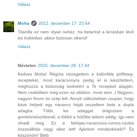
Válasz
Moha
2012. december 17. 23:54
Titanilla ez nem olyan nehéz, ha betartod a leírásban lévő
kis trükköket, akkor biztosan sikerül!
Válasz
Névtelen
2015. december 28. 17:44
Kedves Moha! Régóta nézegettem a különféle pöffeteg-
recepteket, most karácsonyra pedig el is készítettem,
méghozzá a biztonság kedvéért a Te recepted alapján.
Nem csalódtam még ezen az oldalon, most sem :) Nagyon-
nagyon finom és szép lett. Annyit változtattam csupán, hogy
kávé helyett egy narancs héját reszeltem bele a dupla
adagba. Több, kis adaggal dolgoztam a
gombóckészítésnél, a többit a hűtőbe tettem addig, így nem
olvadt meg. Ez a fahéjas-narancsos-rumos-csokis
összeállítás nagy siker lett! Ajánlom mindenkinek!!! És
köszönöm! Betti