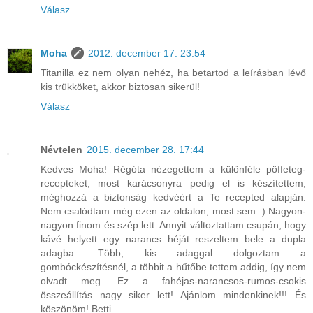
Válasz
Moha
2012. december 17. 23:54
Titanilla ez nem olyan nehéz, ha betartod a leírásban lévő
kis trükköket, akkor biztosan sikerül!
Válasz
Névtelen
2015. december 28. 17:44
Kedves Moha! Régóta nézegettem a különféle pöffeteg-
recepteket, most karácsonyra pedig el is készítettem,
méghozzá a biztonság kedvéért a Te recepted alapján.
Nem csalódtam még ezen az oldalon, most sem :) Nagyon-
nagyon finom és szép lett. Annyit változtattam csupán, hogy
kávé helyett egy narancs héját reszeltem bele a dupla
adagba. Több, kis adaggal dolgoztam a
gombóckészítésnél, a többit a hűtőbe tettem addig, így nem
olvadt meg. Ez a fahéjas-narancsos-rumos-csokis
összeállítás nagy siker lett! Ajánlom mindenkinek!!! És
köszönöm! Betti