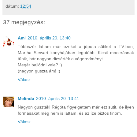
dátum:
12:54
37 megjegyzés:
Ami
2010. április 20. 13:40
Többször láttam már ezeket a jópofa sütiket a TV-ben,
Martha Stewart konyhájában legutóbb. Kicsit macerásnak
tűnik, bár nagyon dicsérték a végeredményt.
Megér bajlódni vele? :)
(nagyon guszta ám! :)
Válasz
Melinda
2010. április 20. 13:41
Nagyon guszták! Régóta figyelgettem már ezt sütit, de ilyen
formásakat még nem is láttam, és az íze biztos finom.
Válasz