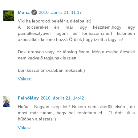
Moha
2010. április 21. 11:17
Viki ha leporolod belefér a diétába is:)
A tölcséreket én már úgy készítem,hogy egy
pamutkesztyűvel fogom és formázom,mert különben
azbesztkéz kellene hozzá.Örülök,hogy ízlett a fagyi is!
Doki aranyos vagy, ez tényleg finom! Még a család étcsokit
nem kedvelő tagjainak is ízlett.
Bori köszönöm,valóban mókásak:)
Válasz
Felhőlány
2010. április 21. 14:42
Húúú... Nagyon szép lett! Nekem sem sikerült elsőre, de
most már tudom, hogy hol rontottam el... (1 órát ült a
hűtőben a tészta) :)
Válasz