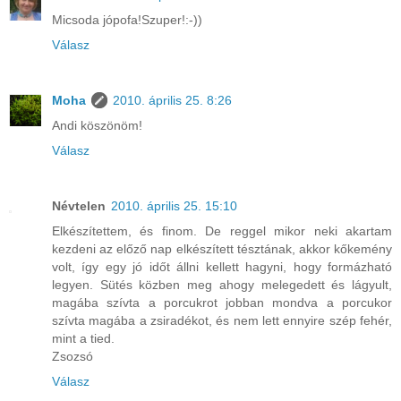
Micsoda jópofa!Szuper!:-))
Válasz
Moha
2010. április 25. 8:26
Andi köszönöm!
Válasz
Névtelen
2010. április 25. 15:10
Elkészítettem, és finom. De reggel mikor neki akartam
kezdeni az előző nap elkészített tésztának, akkor kőkemény
volt, így egy jó időt állni kellett hagyni, hogy formázható
legyen. Sütés közben meg ahogy melegedett és lágyult,
magába szívta a porcukrot jobban mondva a porcukor
szívta magába a zsiradékot, és nem lett ennyire szép fehér,
mint a tied.
Zsozsó
Válasz