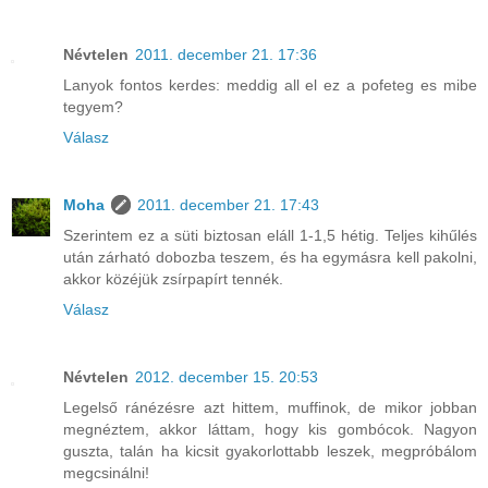
Névtelen
2011. december 21. 17:36
Lanyok fontos kerdes: meddig all el ez a pofeteg es mibe
tegyem?
Válasz
Moha
2011. december 21. 17:43
Szerintem ez a süti biztosan eláll 1-1,5 hétig. Teljes kihűlés
után zárható dobozba teszem, és ha egymásra kell pakolni,
akkor közéjük zsírpapírt tennék.
Válasz
Névtelen
2012. december 15. 20:53
Legelső ránézésre azt hittem, muffinok, de mikor jobban
megnéztem, akkor láttam, hogy kis gombócok. Nagyon
guszta, talán ha kicsit gyakorlottabb leszek, megpróbálom
megcsinálni!