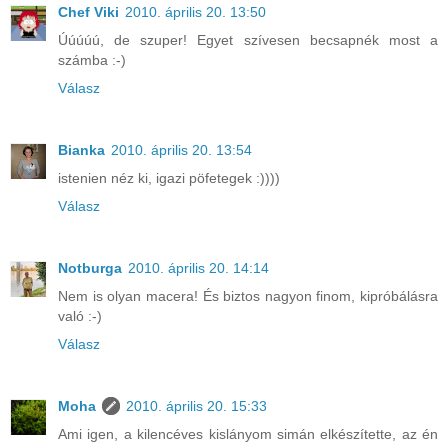
Chef Viki
2010. április 20. 13:50
Úúúúú, de szuper! Egyet szívesen becsapnék most a
számba :-)
Válasz
Bianka
2010. április 20. 13:54
istenien néz ki, igazi pöfetegek :))))
Válasz
Notburga
2010. április 20. 14:14
Nem is olyan macera! És biztos nagyon finom, kipróbálásra
való :-)
Válasz
Moha
2010. április 20. 15:33
Ami igen, a kilencéves kislányom simán elkészítette, az én