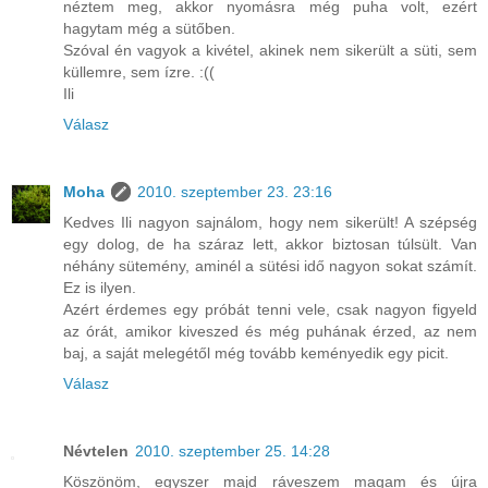
néztem meg, akkor nyomásra még puha volt, ezért
hagytam még a sütőben.
Szóval én vagyok a kivétel, akinek nem sikerült a süti, sem
küllemre, sem ízre. :((
Ili
Válasz
Moha
2010. szeptember 23. 23:16
Kedves Ili nagyon sajnálom, hogy nem sikerült! A szépség
egy dolog, de ha száraz lett, akkor biztosan túlsült. Van
néhány sütemény, aminél a sütési idő nagyon sokat számít.
Ez is ilyen.
Azért érdemes egy próbát tenni vele, csak nagyon figyeld
az órát, amikor kiveszed és még puhának érzed, az nem
baj, a saját melegétől még tovább keményedik egy picit.
Válasz
Névtelen
2010. szeptember 25. 14:28
Köszönöm, egyszer majd ráveszem magam és újra