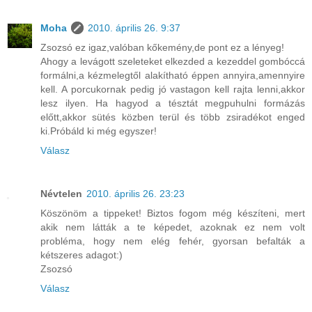
Moha
2010. április 26. 9:37
Zsozsó ez igaz,valóban kőkemény,de pont ez a lényeg!
Ahogy a levágott szeleteket elkezded a kezeddel gombóccá
formálni,a kézmelegtől alakítható éppen annyira,amennyire
kell. A porcukornak pedig jó vastagon kell rajta lenni,akkor
lesz ilyen. Ha hagyod a tésztát megpuhulni formázás
előtt,akkor sütés közben terül és több zsiradékot enged
ki.Próbáld ki még egyszer!
Válasz
Névtelen
2010. április 26. 23:23
Köszönöm a tippeket! Biztos fogom még készíteni, mert
akik nem látták a te képedet, azoknak ez nem volt
probléma, hogy nem elég fehér, gyorsan befalták a
kétszeres adagot:)
Zsozsó
Válasz