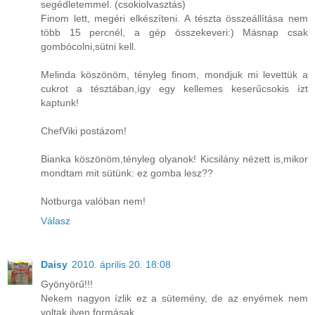
segédletemmel. (csokiolvasztás)
Finom lett, megéri elkészíteni. A tészta összeállítása nem
több 15 percnél, a gép összekeveri:) Másnap csak
gombócolni,sütni kell.
Melinda köszönöm, tényleg finom, mondjuk mi levettük a
cukrot a tésztában,így egy kellemes keserűcsokis ízt
kaptunk!
ChefViki postázom!
Bianka köszönöm,tényleg olyanok! Kicsilány nézett is,mikor
mondtam mit sütünk: ez gomba lesz??
Notburga valóban nem!
Válasz
Daisy
2010. április 20. 18:08
Gyönyörű!!!
Nekem nagyon ízlik ez a sütemény, de az enyémek nem
voltak ilyen formásak.