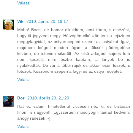
Válasz
Viki
2010. április 20. 19:17
Moha! Bocsi, de hamar elküldtem, amit írtam, s elnézést,
hogy itt jegyzem megy. Hétvégén elkészítettem a tejszínes
meggyfagyidat, az ostyarecepted szerint az ostyákat. Igaz,
majdnem leégett minden újjam a tölcsér pödörgetése
közben, de istenien sikerült. Az első adagból sajnos fotó
nem készült, mire észbe kaptam, a lányok be is
nyalakodták. De vár a többi rájuk és akkor lesen leszek, s
fotózok. Köszönöm szépen a fagyi és az ostya receptet.
Válasz
Bori
2010. április 20. 21:29
Hát ez valami hihetetlenül viccesen néz ki, és biztosan
finom is nagyon!!! Egyszerűen mosolyogni támad kedvem,
ahogy ránézek :-)
Válasz