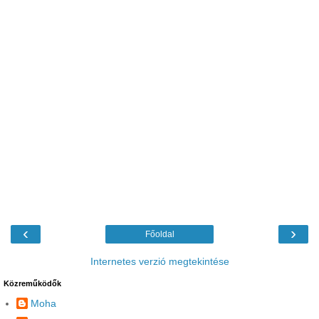
‹
›
Főoldal
Internetes verzió megtekintése
Közreműködők
Moha