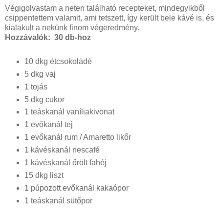
Végigolvastam a neten található recepteket, mindegyikből
csippentettem valamit, ami tetszett, így került bele kávé is, és
kialakult a nekünk finom végeredmény.
Hozzávalók: 30 db-hoz
10 dkg étcsokoládé
5 dkg vaj
1 tojás
5 dkg cukor
1 teáskanál vaníliakivonat
1 evőkanál tej
1 evőkanál rum / Amaretto likőr
1 kávéskanál nescafé
1 kávéskanál őrölt fahéj
15 dkg liszt
1 púpozott evőkanál kakaópor
1 teáskanál sütőpor