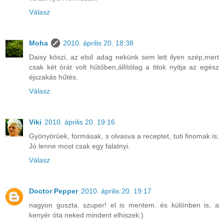
Válasz
Moha
2010. április 20. 18:38
Daisy köszi, az első adag nekünk sem lett ilyen szép,mert
csak két órát volt hűtőben,állítólag a titok nyitja az egész
éjszakás hűtés.
Válasz
Viki
2010. április 20. 19:16
Gyönyörüek, formásak, s olvasva a receptet, tuti finomak is.
Jó lenne most csak egy falatnyi.
Válasz
Doctor Pepper
2010. április 20. 19:17
nagyon guszta. szuper! el is mentem. és különben is, a
kenyér óta neked mindent elhiszek:)