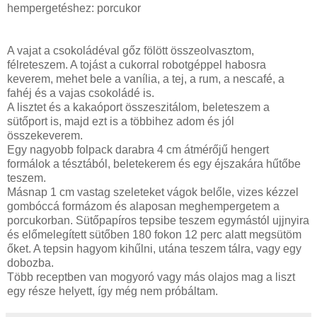
hempergetéshez: porcukor
A vajat a csokoládéval gőz fölött összeolvasztom,
félreteszem. A tojást a cukorral robotgéppel habosra
keverem, mehet bele a vanília, a tej, a rum, a nescafé, a
fahéj és a vajas csokoládé is.
A lisztet és a kakaóport összeszitálom, beleteszem a
sütőport is, majd ezt is a többihez adom és jól
összekeverem.
Egy nagyobb folpack darabra 4 cm átmérőjű hengert
formálok a tésztából, beletekerem és egy éjszakára hűtőbe
teszem.
Másnap 1 cm vastag szeleteket vágok belőle, vizes kézzel
gombóccá formázom és alaposan meghempergetem a
porcukorban. Sütőpapíros tepsibe teszem egymástól ujjnyira
és előmelegített sütőben 180 fokon 12 perc alatt megsütöm
őket. A tepsin hagyom kihűlni, utána teszem tálra, vagy egy
dobozba.
Több receptben van mogyoró vagy más olajos mag a liszt
egy része helyett, így még nem próbáltam.