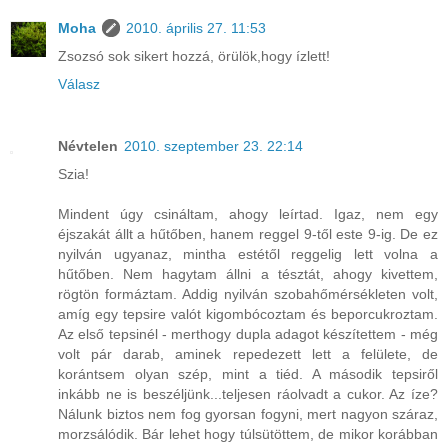
Moha
2010. április 27. 11:53
Zsozsó sok sikert hozzá, örülök,hogy ízlett!
Válasz
Névtelen
2010. szeptember 23. 22:14
Szia!
Mindent úgy csináltam, ahogy leírtad. Igaz, nem egy
éjszakát állt a hűtőben, hanem reggel 9-től este 9-ig. De ez
nyilván ugyanaz, mintha estétől reggelig lett volna a
hűtőben. Nem hagytam állni a tésztát, ahogy kivettem,
rögtön formáztam. Addig nyilván szobahőmérsékleten volt,
amíg egy tepsire valót kigombócoztam és beporcukroztam.
Az első tepsinél - merthogy dupla adagot készítettem - még
volt pár darab, aminek repedezett lett a felülete, de
korántsem olyan szép, mint a tiéd. A második tepsiről
inkább ne is beszéljünk...teljesen ráolvadt a cukor. Az íze?
Nálunk biztos nem fog gyorsan fogyni, mert nagyon száraz,
morzsálódik. Bár lehet hogy túlsütöttem, de mikor korábban