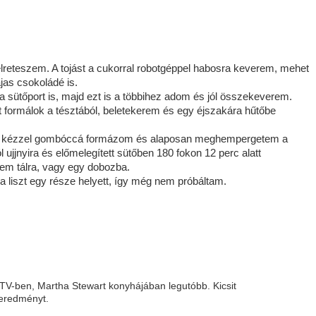
élreteszem. A tojást a cukorral robotgéppel habosra keverem, mehet
ajas csokoládé is.
a sütőport is, majd ezt is a többihez adom és jól összekeverem.
 formálok a tésztából, beletekerem és egy éjszakára hűtőbe
zes kézzel gombóccá formázom és alaposan meghempergetem a
jjnyira és előmelegített sütőben 180 fokon 12 perc alatt
zem tálra, vagy egy dobozba.
liszt egy része helyett, így még nem próbáltam.
 TV-ben, Martha Stewart konyhájában legutóbb. Kicsit
geredményt.