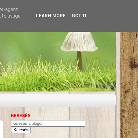
ser-agent
rate usage
LEARN MORE
GOT IT
KERESÉS