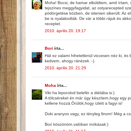
Moha! Bocsi, de hamar elküldtem, amit írtam, 
tejszínes meggyfagyidat, az ostyarecepted sze
pödörgetése közben, de istenien sikerült. Az 
be is nyalakodták. De vár a többi rájuk és akk
receptet.
2010. április 20. 19:17
Bori
írta...
Hát ez valami hihetetlenül viccesen néz ki, é
kedvem, ahogy ránézek :-)
2010. április 20. 21:29
Moha
írta...
Viki ha leporolod belefér a diétába is:)
A tölcséreket én már úgy készítem,hogy egy 
kellene hozzá.Örülök,hogy ízlett a fagyi is!
Doki aranyos vagy, ez tényleg finom! Még a csal
Bori köszönöm,valóban mókásak:)