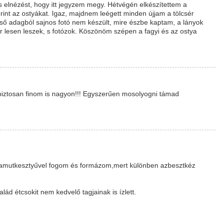
s elnézést, hogy itt jegyzem megy. Hétvégén elkészítettem a
rint az ostyákat. Igaz, majdnem leégett minden újjam a tölcsér
első adagból sajnos fotó nem készült, mire észbe kaptam, a lányok
or lesen leszek, s fotózok. Köszönöm szépen a fagyi és az ostya
s biztosan finom is nagyon!!! Egyszerűen mosolyogni támad
pamutkesztyűvel fogom és formázom,mert különben azbesztkéz
ád étcsokit nem kedvelő tagjainak is ízlett.