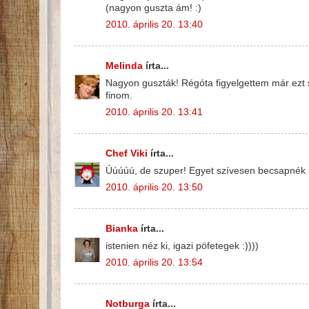
(nagyon guszta ám! :)
2010. április 20. 13:40
Melinda
írta...
Nagyon guszták! Régóta figyelgettem már ezt sü
finom.
2010. április 20. 13:41
Chef Viki
írta...
Úúúúú, de szuper! Egyet szívesen becsapnék 
2010. április 20. 13:50
Bianka
írta...
istenien néz ki, igazi pöfetegek :))))
2010. április 20. 13:54
Notburga
írta...