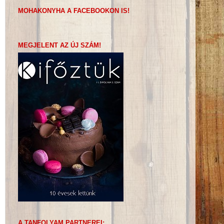
MOHAKONYHA A FACEBOOKON IS!
MEGJELENT AZ ÚJ SZÁM!
A TANFOLYAM PARTNEREI: