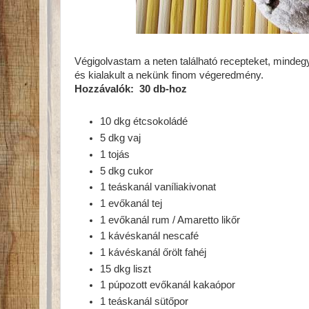
Végigolvastam a neten található recepteket, mindegyi
és kialakult a nekünk finom végeredmény.
Hozzávalók: 30 db-hoz
10 dkg étcsokoládé
5 dkg vaj
1 tojás
5 dkg cukor
1 teáskanál vaníliakivonat
1 evőkanál tej
1 evőkanál rum / Amaretto likőr
1 kávéskanál nescafé
1 kávéskanál őrölt fahéj
15 dkg liszt
1 púpozott evőkanál kakaópor
1 teáskanál sütőpor