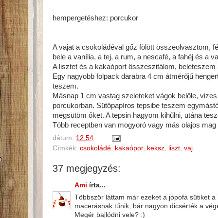
hempergetéshez: porcukor
A vajat a csokoládéval gőz fölött összeolvasztom, f
bele a vanília, a tej, a rum, a nescafé, a fahéj és a v
A lisztet és a kakaóport összeszitálom, beleteszem 
Egy nagyobb folpack darabra 4 cm átmérőjű hengert
teszem.
Másnap 1 cm vastag szeleteket vágok belőle, vi
porcukorban. Sütőpapíros tepsibe teszem egymástól u
megsütöm őket. A tepsin hagyom kihűlni, utána tes
Több receptben van mogyoró vagy más olajos mag a 
dátum:
12:54
Címkék:
csokoládé
,
kakaópor
,
keksz
,
liszt
,
vaj
37 megjegyzés:
Ami
írta...
Többször láttam már ezeket a jópofa sütiket a
macerásnak tűnik, bár nagyon dicsérték a vé
Megér bajlódni vele? :)