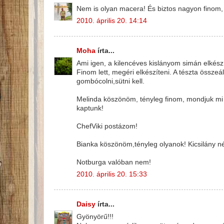
Nem is olyan macera! És biztos nagyon finom, k
2010. április 20. 14:14
Moha
írta...
Ami igen, a kilencéves kislányom simán elkész
Finom lett, megéri elkészíteni. A tészta össze
gombócolni,sütni kell.
Melinda köszönöm, tényleg finom, mondjuk mi l
kaptunk!
ChefViki postázom!
Bianka köszönöm,tényleg olyanok! Kicsilány n
Notburga valóban nem!
2010. április 20. 15:33
Daisy
írta...
Gyönyörű!!!