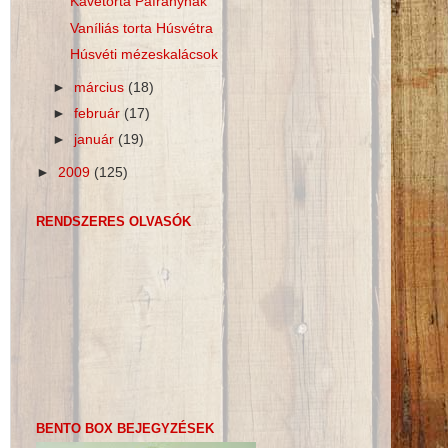
Kávétorta Páfránynak
Vaníliás torta Húsvétra
Húsvéti mézeskalácsok
►
március
(18)
►
február
(17)
►
január
(19)
►
2009
(125)
RENDSZERES OLVASÓK
BENTO BOX BEJEGYZÉSEK