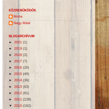
KÖZREMŰKÖDŐK
Moha
Nagy Máté
BLOGARCHÍVUM
►
2021
(1)
►
2019
(1)
►
2018
(2)
►
2017
(7)
►
2016
(20)
►
2015
(49)
►
2014
(36)
►
2013
(63)
►
2012
(81)
►
2011
(128)
▼
2010
(162)