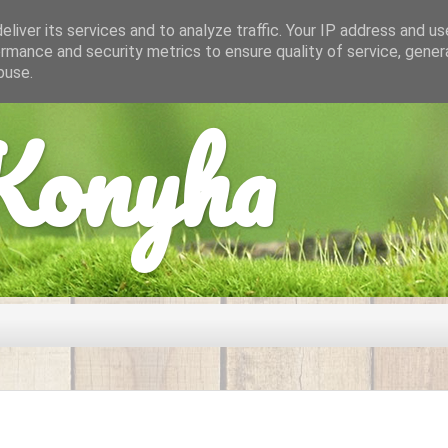
liver its services and to analyze traffic. Your IP address and u
rmance and security metrics to ensure quality of service, gene
buse.
onyha