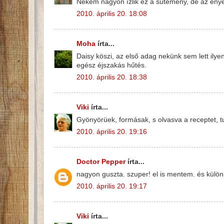
Nekem nagyon ízlik ez a sütemény, de az eny
2010. április 20. 18:08
Moha
írta...
Daisy köszi, az első adag nekünk sem lett ilyen 
egész éjszakás hűtés.
2010. április 20. 18:38
Viki
írta...
Gyönyörüek, formásak, s olvasva a receptet, tu
2010. április 20. 19:16
Doctor Pepper
írta...
nagyon guszta. szuper! el is mentem. és külön
2010. április 20. 19:17
Viki
írta...