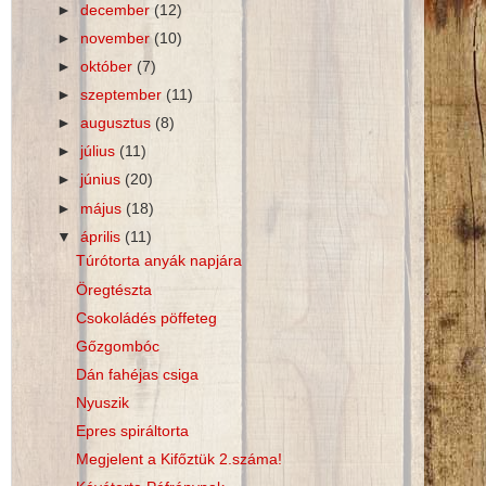
►
december
(12)
►
november
(10)
►
október
(7)
►
szeptember
(11)
►
augusztus
(8)
►
július
(11)
►
június
(20)
►
május
(18)
▼
április
(11)
Túrótorta anyák napjára
Öregtészta
Csokoládés pöffeteg
Gőzgombóc
Dán fahéjas csiga
Nyuszik
Epres spiráltorta
Megjelent a Kifőztük 2.száma!