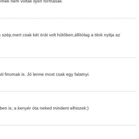
émek nem voltak ilyen formásak.
szép,mert csak két órát volt hűtőben,állítólag a titok nyitja az
ti finomak is. Jó lenne most csak egy falatnyi.
ben is, a kenyér óta neked mindent elhiszek:)