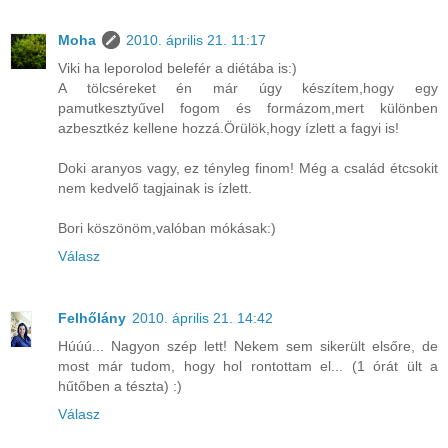
Moha
2010. április 21. 11:17
Viki ha leporolod belefér a diétába is:)
A tölcséreket én már úgy készítem,hogy egy
pamutkesztyűvel fogom és formázom,mert különben
azbesztkéz kellene hozzá.Örülök,hogy ízlett a fagyi is!
Doki aranyos vagy, ez tényleg finom! Még a család étcsokit
nem kedvelő tagjainak is ízlett.
Bori köszönöm,valóban mókásak:)
Válasz
Felhőlány
2010. április 21. 14:42
Húúú... Nagyon szép lett! Nekem sem sikerült elsőre, de
most már tudom, hogy hol rontottam el... (1 órát ült a
hűtőben a tészta) :)
Válasz