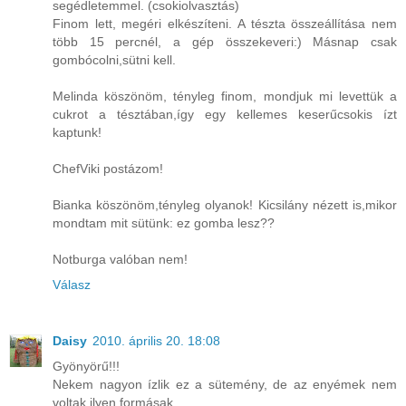
segédletemmel. (csokiolvasztás)
Finom lett, megéri elkészíteni. A tészta összeállítása nem
több 15 percnél, a gép összekeveri:) Másnap csak
gombócolni,sütni kell.
Melinda köszönöm, tényleg finom, mondjuk mi levettük a
cukrot a tésztában,így egy kellemes keserűcsokis ízt
kaptunk!
ChefViki postázom!
Bianka köszönöm,tényleg olyanok! Kicsilány nézett is,mikor
mondtam mit sütünk: ez gomba lesz??
Notburga valóban nem!
Válasz
Daisy
2010. április 20. 18:08
Gyönyörű!!!
Nekem nagyon ízlik ez a sütemény, de az enyémek nem
voltak ilyen formásak.