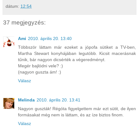
dátum:
12:54
37 megjegyzés:
Ami
2010. április 20. 13:40
Többször láttam már ezeket a jópofa sütiket a TV-ben,
Martha Stewart konyhájában legutóbb. Kicsit macerásnak
tűnik, bár nagyon dicsérték a végeredményt.
Megér bajlódni vele? :)
(nagyon guszta ám! :)
Válasz
Melinda
2010. április 20. 13:41
Nagyon guszták! Régóta figyelgettem már ezt sütit, de ilyen
formásakat még nem is láttam, és az íze biztos finom.
Válasz