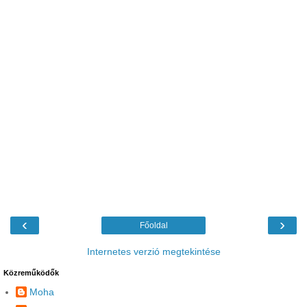
‹
›
Főoldal
Internetes verzió megtekintése
Közreműködők
Moha