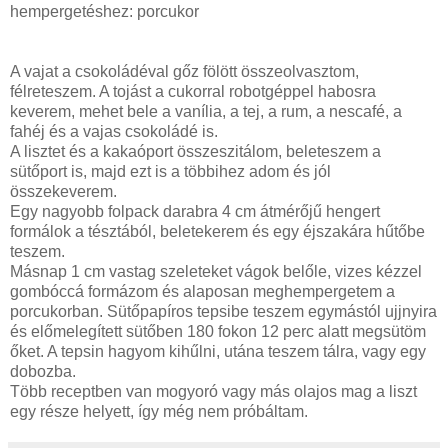
hempergetéshez: porcukor
A vajat a csokoládéval gőz fölött összeolvasztom,
félreteszem. A tojást a cukorral robotgéppel habosra
keverem, mehet bele a vanília, a tej, a rum, a nescafé, a
fahéj és a vajas csokoládé is.
A lisztet és a kakaóport összeszitálom, beleteszem a
sütőport is, majd ezt is a többihez adom és jól
összekeverem.
Egy nagyobb folpack darabra 4 cm átmérőjű hengert
formálok a tésztából, beletekerem és egy éjszakára hűtőbe
teszem.
Másnap 1 cm vastag szeleteket vágok belőle, vizes kézzel
gombóccá formázom és alaposan meghempergetem a
porcukorban. Sütőpapíros tepsibe teszem egymástól ujjnyira
és előmelegített sütőben 180 fokon 12 perc alatt megsütöm
őket. A tepsin hagyom kihűlni, utána teszem tálra, vagy egy
dobozba.
Több receptben van mogyoró vagy más olajos mag a liszt
egy része helyett, így még nem próbáltam.