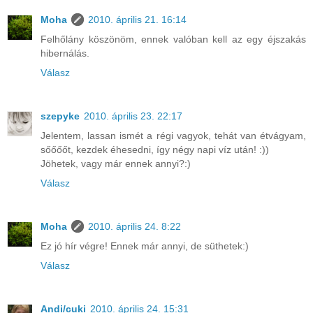
Moha
2010. április 21. 16:14
Felhőlány köszönöm, ennek valóban kell az egy éjszakás
hibernálás.
Válasz
szepyke
2010. április 23. 22:17
Jelentem, lassan ismét a régi vagyok, tehát van étvágyam,
sőőőőt, kezdek éhesedni, így négy napi víz után! :))
Jöhetek, vagy már ennek annyi?:)
Válasz
Moha
2010. április 24. 8:22
Ez jó hír végre! Ennek már annyi, de süthetek:)
Válasz
Andi/cuki
2010. április 24. 15:31