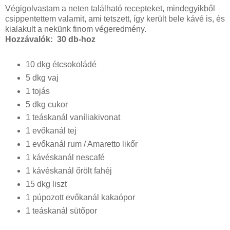
Végigolvastam a neten található recepteket, mindegyikből
csippentettem valamit, ami tetszett, így került bele kávé is, és
kialakult a nekünk finom végeredmény.
Hozzávalók: 30 db-hoz
10 dkg étcsokoládé
5 dkg vaj
1 tojás
5 dkg cukor
1 teáskanál vaníliakivonat
1 evőkanál tej
1 evőkanál rum / Amaretto likőr
1 kávéskanál nescafé
1 kávéskanál őrölt fahéj
15 dkg liszt
1 púpozott evőkanál kakaópor
1 teáskanál sütőpor