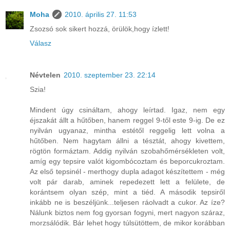
Moha
2010. április 27. 11:53
Zsozsó sok sikert hozzá, örülök,hogy ízlett!
Válasz
Névtelen
2010. szeptember 23. 22:14
Szia!
Mindent úgy csináltam, ahogy leírtad. Igaz, nem egy
éjszakát állt a hűtőben, hanem reggel 9-től este 9-ig. De ez
nyilván ugyanaz, mintha estétől reggelig lett volna a
hűtőben. Nem hagytam állni a tésztát, ahogy kivettem,
rögtön formáztam. Addig nyilván szobahőmérsékleten volt,
amíg egy tepsire valót kigombócoztam és beporcukroztam.
Az első tepsinél - merthogy dupla adagot készítettem - még
volt pár darab, aminek repedezett lett a felülete, de
korántsem olyan szép, mint a tiéd. A második tepsiről
inkább ne is beszéljünk...teljesen ráolvadt a cukor. Az íze?
Nálunk biztos nem fog gyorsan fogyni, mert nagyon száraz,
morzsálódik. Bár lehet hogy túlsütöttem, de mikor korábban