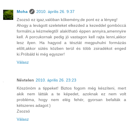
Moha
2010. április 26. 9:37
Zsozsó ez igaz,valóban kőkemény,de pont ez a lényeg!
Ahogy a levágott szeleteket elkezded a kezeddel gombóccá
formálni,a kézmelegtől alakítható éppen annyira,amennyire
kell. A porcukornak pedig jó vastagon kell rajta lenni,akkor
lesz ilyen. Ha hagyod a tésztát megpuhulni formázás
előtt,akkor sütés közben terül és több zsiradékot enged
ki.Próbáld ki még egyszer!
Válasz
Névtelen
2010. április 26. 23:23
Köszönöm a tippeket! Biztos fogom még készíteni, mert
akik nem látták a te képedet, azoknak ez nem volt
probléma, hogy nem elég fehér, gyorsan befalták a
kétszeres adagot:)
Zsozsó
Válasz