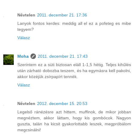
Névtelen
2011. december 21. 17:36
Lanyok fontos kerdes: meddig all el ez a pofeteg es mibe
tegyem?
Válasz
Moha
2011. december 21. 17:43
Szerintem ez a süti biztosan eláll 1-1,5 hétig. Teljes kihűlés
után zárható dobozba teszem, és ha egymásra kell pakolni,
akkor közéjük zsírpapírt tennék.
Válasz
Névtelen
2012. december 15. 20:53
Legelső ránézésre azt hittem, muffinok, de mikor jobban
megnéztem, akkor láttam, hogy kis gombócok. Nagyon
guszta, talán ha kicsit gyakorlottabb leszek, megpróbálom
megcsinálni!