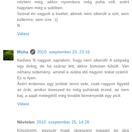
néztem meg, akkor nyomásra még puha volt, ezért
hagytam még a sütőben.
Szóval én vagyok a kivétel, akinek nem sikerült a süti, sem
küllemre, sem ízre. :((
Ili
Válasz
Moha
2010. szeptember 23. 23:16
Kedves Ili nagyon sajnálom, hogy nem sikerült! A szépség
egy dolog, de ha száraz lett, akkor biztosan túlsült. Van
néhány sütemény, aminél a sütési idő nagyon sokat számít.
Ez is ilyen.
Azért érdemes egy próbát tenni vele, csak nagyon figyeld
az órát, amikor kiveszed és még puhának érzed, az nem
baj, a saját melegétől még tovább keményedik egy picit.
Válasz
Névtelen
2010. szeptember 25. 14:28
Köszönöm, egyszer majd ráveszem magam és újra