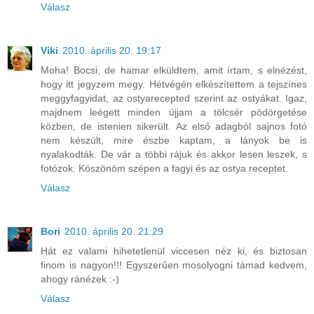
Válasz
Viki
2010. április 20. 19:17
Moha! Bocsi, de hamar elküldtem, amit írtam, s elnézést,
hogy itt jegyzem megy. Hétvégén elkészítettem a tejszínes
meggyfagyidat, az ostyarecepted szerint az ostyákat. Igaz,
majdnem leégett minden újjam a tölcsér pödörgetése
közben, de istenien sikerült. Az első adagból sajnos fotó
nem készült, mire észbe kaptam, a lányok be is
nyalakodták. De vár a többi rájuk és akkor lesen leszek, s
fotózok. Köszönöm szépen a fagyi és az ostya receptet.
Válasz
Bori
2010. április 20. 21:29
Hát ez valami hihetetlenül viccesen néz ki, és biztosan
finom is nagyon!!! Egyszerűen mosolyogni támad kedvem,
ahogy ránézek :-)
Válasz