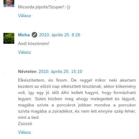
Micsoda jópofa!Szuper!:-))
Válasz
Moha
2010. április 25. 8:26
Andi köszönöm!
Válasz
Névtelen
2010. április 25. 15:10
Elkészítettem, és finom. De reggel mikor neki akartam
kezdeni az előző nap elkészített tésztának, akkor kőkemény
volt, így egy jó időt állni kellett hagyni, hogy formázható
legyen. Sütés közben meg ahogy melegedett és lágyult,
magába szívta a porcukrot jobban mondva a porcukor
szívta magába a zsiradékot, és nem lett ennyire szép fehér,
mint a tied.
Zsozsó
Válasz