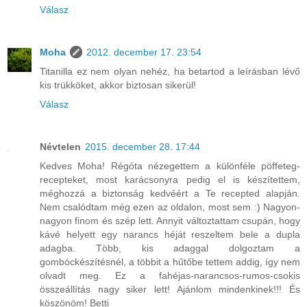
Válasz
Moha
2012. december 17. 23:54
Titanilla ez nem olyan nehéz, ha betartod a leírásban lévő
kis trükköket, akkor biztosan sikerül!
Válasz
Névtelen
2015. december 28. 17:44
Kedves Moha! Régóta nézegettem a különféle pöffeteg-
recepteket, most karácsonyra pedig el is készítettem,
méghozzá a biztonság kedvéért a Te recepted alapján.
Nem csalódtam még ezen az oldalon, most sem :) Nagyon-
nagyon finom és szép lett. Annyit változtattam csupán, hogy
kávé helyett egy narancs héját reszeltem bele a dupla
adagba. Több, kis adaggal dolgoztam a
gombóckészítésnél, a többit a hűtőbe tettem addig, így nem
olvadt meg. Ez a fahéjas-narancsos-rumos-csokis
összeállítás nagy siker lett! Ajánlom mindenkinek!!! És
köszönöm! Betti