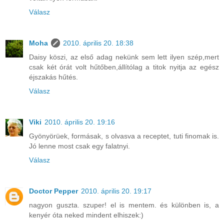
Válasz
Moha
2010. április 20. 18:38
Daisy köszi, az első adag nekünk sem lett ilyen szép,mert
csak két órát volt hűtőben,állítólag a titok nyitja az egész
éjszakás hűtés.
Válasz
Viki
2010. április 20. 19:16
Gyönyörüek, formásak, s olvasva a receptet, tuti finomak is.
Jó lenne most csak egy falatnyi.
Válasz
Doctor Pepper
2010. április 20. 19:17
nagyon guszta. szuper! el is mentem. és különben is, a
kenyér óta neked mindent elhiszek:)