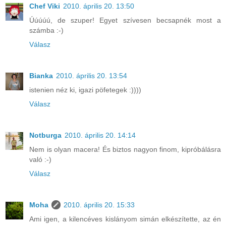
Chef Viki
2010. április 20. 13:50
Úúúúú, de szuper! Egyet szívesen becsapnék most a
számba :-)
Válasz
Bianka
2010. április 20. 13:54
istenien néz ki, igazi pöfetegek :))))
Válasz
Notburga
2010. április 20. 14:14
Nem is olyan macera! És biztos nagyon finom, kipróbálásra
való :-)
Válasz
Moha
2010. április 20. 15:33
Ami igen, a kilencéves kislányom simán elkészítette, az én