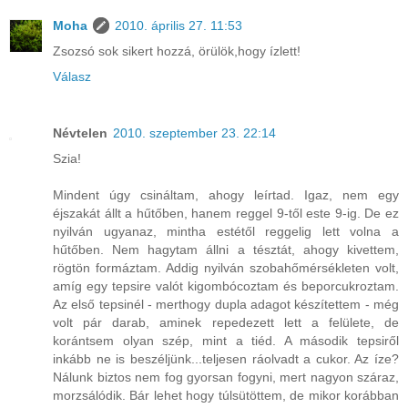
Moha
2010. április 27. 11:53
Zsozsó sok sikert hozzá, örülök,hogy ízlett!
Válasz
Névtelen
2010. szeptember 23. 22:14
Szia!
Mindent úgy csináltam, ahogy leírtad. Igaz, nem egy
éjszakát állt a hűtőben, hanem reggel 9-től este 9-ig. De ez
nyilván ugyanaz, mintha estétől reggelig lett volna a
hűtőben. Nem hagytam állni a tésztát, ahogy kivettem,
rögtön formáztam. Addig nyilván szobahőmérsékleten volt,
amíg egy tepsire valót kigombócoztam és beporcukroztam.
Az első tepsinél - merthogy dupla adagot készítettem - még
volt pár darab, aminek repedezett lett a felülete, de
korántsem olyan szép, mint a tiéd. A második tepsiről
inkább ne is beszéljünk...teljesen ráolvadt a cukor. Az íze?
Nálunk biztos nem fog gyorsan fogyni, mert nagyon száraz,
morzsálódik. Bár lehet hogy túlsütöttem, de mikor korábban