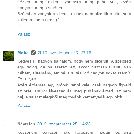
néztem meg, akkor nyomásra még puha volt, ezért
hagytam még a sütőben.
Szóval én vagyok a kivétel, akinek nem sikerült a süti, sem
küllemre, sem ízre. :((
Ili
Válasz
Moha
2010. szeptember 23. 23:16
Kedves Ili nagyon sajnálom, hogy nem sikerült! A szépség
egy dolog, de ha száraz lett, akkor biztosan túlsült. Van
néhány sütemény, aminél a sütési idő nagyon sokat számít.
Ez is ilyen.
Azért érdemes egy próbát tenni vele, csak nagyon figyeld
az órát, amikor kiveszed és még puhának érzed, az nem
baj, a saját melegétől még tovább keményedik egy picit.
Válasz
Névtelen
2010. szeptember 25. 14:28
Köszönöm, egyszer majd ráveszem magam és újra