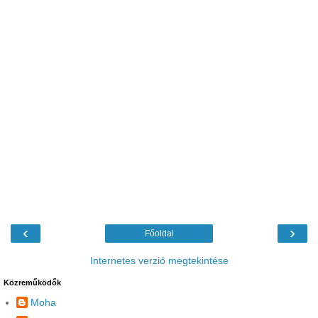
‹
›
Főoldal
Internetes verzió megtekintése
Közreműködők
Moha