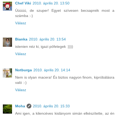
Chef Viki
2010. április 20. 13:50
Úúúúú, de szuper! Egyet szívesen becsapnék most a
számba :-)
Válasz
Bianka
2010. április 20. 13:54
istenien néz ki, igazi pöfetegek :))))
Válasz
Notburga
2010. április 20. 14:14
Nem is olyan macera! És biztos nagyon finom, kipróbálásra
való :-)
Válasz
Moha
2010. április 20. 15:33
Ami igen, a kilencéves kislányom simán elkészítette, az én