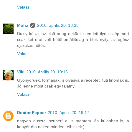
Válasz
Moha
2010. április 20. 18:38
Daisy köszi, az első adag nekünk sem lett ilyen szép,mert
csak két órát volt hűtőben,állítólag a titok nyitja az egész
éjszakás hűtés.
Válasz
Viki
2010. április 20. 19:16
Gyönyörüek, formásak, s olvasva a receptet, tuti finomak is.
Jó lenne most csak egy falatnyi.
Válasz
Doctor Pepper
2010. április 20. 19:17
nagyon guszta. szuper! el is mentem. és különben is, a
kenyér óta neked mindent elhiszek:)