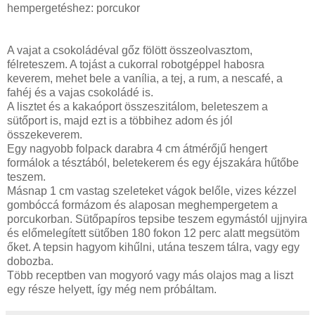
hempergetéshez: porcukor
A vajat a csokoládéval gőz fölött összeolvasztom,
félreteszem. A tojást a cukorral robotgéppel habosra
keverem, mehet bele a vanília, a tej, a rum, a nescafé, a
fahéj és a vajas csokoládé is.
A lisztet és a kakaóport összeszitálom, beleteszem a
sütőport is, majd ezt is a többihez adom és jól
összekeverem.
Egy nagyobb folpack darabra 4 cm átmérőjű hengert
formálok a tésztából, beletekerem és egy éjszakára hűtőbe
teszem.
Másnap 1 cm vastag szeleteket vágok belőle, vizes kézzel
gombóccá formázom és alaposan meghempergetem a
porcukorban. Sütőpapíros tepsibe teszem egymástól ujjnyira
és előmelegített sütőben 180 fokon 12 perc alatt megsütöm
őket. A tepsin hagyom kihűlni, utána teszem tálra, vagy egy
dobozba.
Több receptben van mogyoró vagy más olajos mag a liszt
egy része helyett, így még nem próbáltam.