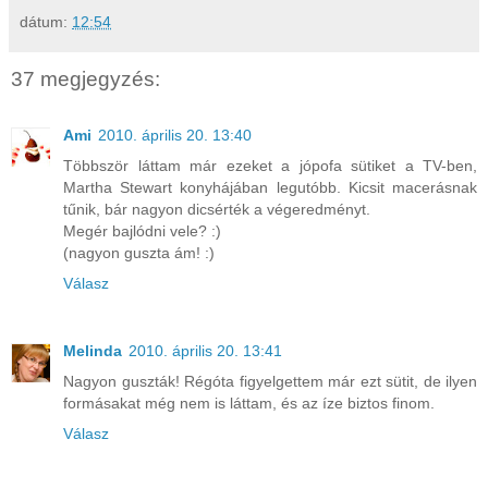
dátum:
12:54
37 megjegyzés:
Ami
2010. április 20. 13:40
Többször láttam már ezeket a jópofa sütiket a TV-ben,
Martha Stewart konyhájában legutóbb. Kicsit macerásnak
tűnik, bár nagyon dicsérték a végeredményt.
Megér bajlódni vele? :)
(nagyon guszta ám! :)
Válasz
Melinda
2010. április 20. 13:41
Nagyon guszták! Régóta figyelgettem már ezt sütit, de ilyen
formásakat még nem is láttam, és az íze biztos finom.
Válasz