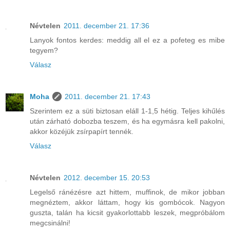
Névtelen
2011. december 21. 17:36
Lanyok fontos kerdes: meddig all el ez a pofeteg es mibe
tegyem?
Válasz
Moha
2011. december 21. 17:43
Szerintem ez a süti biztosan eláll 1-1,5 hétig. Teljes kihűlés
után zárható dobozba teszem, és ha egymásra kell pakolni,
akkor közéjük zsírpapírt tennék.
Válasz
Névtelen
2012. december 15. 20:53
Legelső ránézésre azt hittem, muffinok, de mikor jobban
megnéztem, akkor láttam, hogy kis gombócok. Nagyon
guszta, talán ha kicsit gyakorlottabb leszek, megpróbálom
megcsinálni!