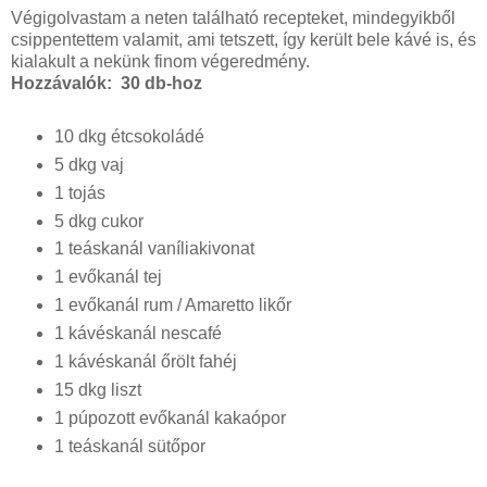
Végigolvastam a neten található recepteket, mindegyikből
csippentettem valamit, ami tetszett, így került bele kávé is, és
kialakult a nekünk finom végeredmény.
Hozzávalók: 30 db-hoz
10 dkg étcsokoládé
5 dkg vaj
1 tojás
5 dkg cukor
1 teáskanál vaníliakivonat
1 evőkanál tej
1 evőkanál rum / Amaretto likőr
1 kávéskanál nescafé
1 kávéskanál őrölt fahéj
15 dkg liszt
1 púpozott evőkanál kakaópor
1 teáskanál sütőpor