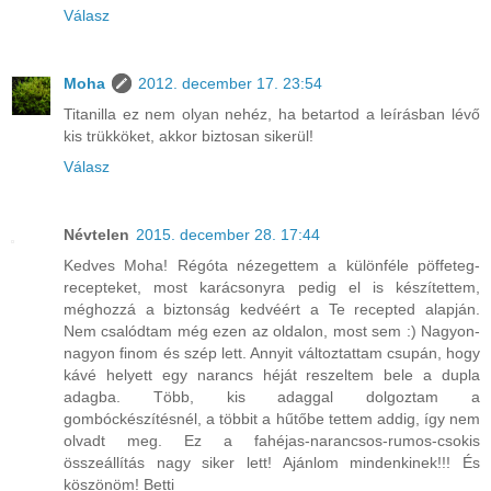
Válasz
Moha
2012. december 17. 23:54
Titanilla ez nem olyan nehéz, ha betartod a leírásban lévő
kis trükköket, akkor biztosan sikerül!
Válasz
Névtelen
2015. december 28. 17:44
Kedves Moha! Régóta nézegettem a különféle pöffeteg-
recepteket, most karácsonyra pedig el is készítettem,
méghozzá a biztonság kedvéért a Te recepted alapján.
Nem csalódtam még ezen az oldalon, most sem :) Nagyon-
nagyon finom és szép lett. Annyit változtattam csupán, hogy
kávé helyett egy narancs héját reszeltem bele a dupla
adagba. Több, kis adaggal dolgoztam a
gombóckészítésnél, a többit a hűtőbe tettem addig, így nem
olvadt meg. Ez a fahéjas-narancsos-rumos-csokis
összeállítás nagy siker lett! Ajánlom mindenkinek!!! És
köszönöm! Betti