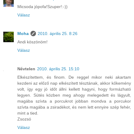
Micsoda jópofa!Szuper!:-))
Válasz
Moha
2010. április 25. 8:26
Andi köszönöm!
Válasz
Névtelen
2010. április 25. 15:10
Elkészítettem, és finom. De reggel mikor neki akartam
kezdeni az előző nap elkészített tésztának, akkor kőkemény
volt, így egy jó időt állni kellett hagyni, hogy formázható
legyen. Sütés közben meg ahogy melegedett és lágyult,
magába szívta a porcukrot jobban mondva a porcukor
szívta magába a zsiradékot, és nem lett ennyire szép fehér,
mint a tied.
Zsozsó
Válasz