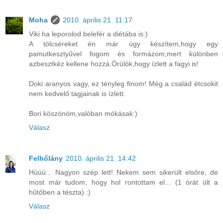
Moha
2010. április 21. 11:17
Viki ha leporolod belefér a diétába is:)
A tölcséreket én már úgy készítem,hogy egy
pamutkesztyűvel fogom és formázom,mert különben
azbesztkéz kellene hozzá.Örülök,hogy ízlett a fagyi is!
Doki aranyos vagy, ez tényleg finom! Még a család étcsokit
nem kedvelő tagjainak is ízlett.
Bori köszönöm,valóban mókásak:)
Válasz
Felhőlány
2010. április 21. 14:42
Húúú... Nagyon szép lett! Nekem sem sikerült elsőre, de
most már tudom, hogy hol rontottam el... (1 órát ült a
hűtőben a tészta) :)
Válasz