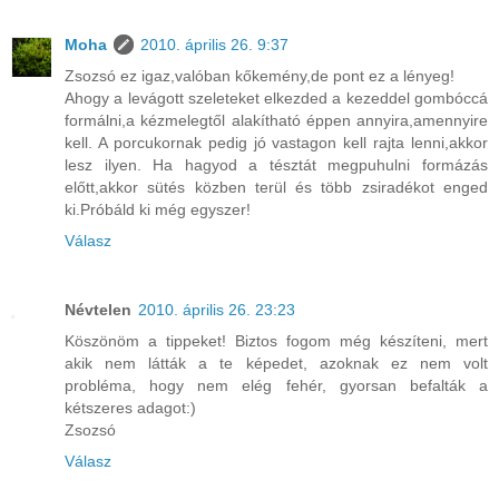
Moha
2010. április 26. 9:37
Zsozsó ez igaz,valóban kőkemény,de pont ez a lényeg!
Ahogy a levágott szeleteket elkezded a kezeddel gombóccá
formálni,a kézmelegtől alakítható éppen annyira,amennyire
kell. A porcukornak pedig jó vastagon kell rajta lenni,akkor
lesz ilyen. Ha hagyod a tésztát megpuhulni formázás
előtt,akkor sütés közben terül és több zsiradékot enged
ki.Próbáld ki még egyszer!
Válasz
Névtelen
2010. április 26. 23:23
Köszönöm a tippeket! Biztos fogom még készíteni, mert
akik nem látták a te képedet, azoknak ez nem volt
probléma, hogy nem elég fehér, gyorsan befalták a
kétszeres adagot:)
Zsozsó
Válasz