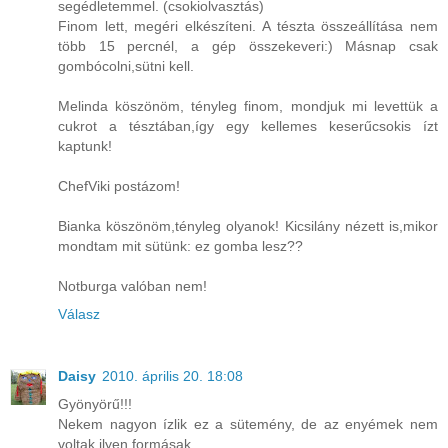
segédletemmel. (csokiolvasztás)
Finom lett, megéri elkészíteni. A tészta összeállítása nem
több 15 percnél, a gép összekeveri:) Másnap csak
gombócolni,sütni kell.
Melinda köszönöm, tényleg finom, mondjuk mi levettük a
cukrot a tésztában,így egy kellemes keserűcsokis ízt
kaptunk!
ChefViki postázom!
Bianka köszönöm,tényleg olyanok! Kicsilány nézett is,mikor
mondtam mit sütünk: ez gomba lesz??
Notburga valóban nem!
Válasz
Daisy
2010. április 20. 18:08
Gyönyörű!!!
Nekem nagyon ízlik ez a sütemény, de az enyémek nem
voltak ilyen formásak.