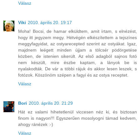
Válasz
Viki
2010. április 20. 19:17
Moha! Bocsi, de hamar elküldtem, amit írtam, s elnézést,
hogy itt jegyzem megy. Hétvégén elkészítettem a tejszínes
meggyfagyidat, az ostyarecepted szerint az ostyákat. Igaz,
majdnem leégett minden újjam a tölcsér pödörgetése
közben, de istenien sikerült. Az első adagból sajnos fotó
nem készült, mire észbe kaptam, a lányok be is
nyalakodták. De vár a többi rájuk és akkor lesen leszek, s
fotózok. Köszönöm szépen a fagyi és az ostya receptet.
Válasz
Bori
2010. április 20. 21:29
Hát ez valami hihetetlenül viccesen néz ki, és biztosan
finom is nagyon!!! Egyszerűen mosolyogni támad kedvem,
ahogy ránézek :-)
Válasz