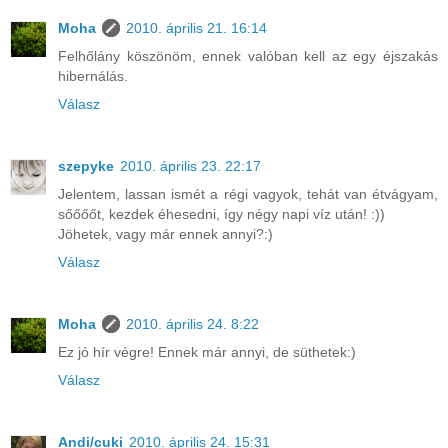
Moha
2010. április 21. 16:14
Felhőlány köszönöm, ennek valóban kell az egy éjszakás
hibernálás.
Válasz
szepyke
2010. április 23. 22:17
Jelentem, lassan ismét a régi vagyok, tehát van étvágyam,
sőőőőt, kezdek éhesedni, így négy napi víz után! :))
Jöhetek, vagy már ennek annyi?:)
Válasz
Moha
2010. április 24. 8:22
Ez jó hír végre! Ennek már annyi, de süthetek:)
Válasz
Andi/cuki
2010. április 24. 15:31