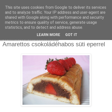
This site uses cookies from Google to deliver its services
Moha Konyha
and to analyze traffic. Your IP address and user-agent are
shared with Google along with performance and security
metrics to ensure quality of service, generate usage
statistics, and to detect and address abuse.
▼
LEARN MORE
GOT IT
2010. május 27., csütörtök
Amarettos csokoládéhabos süti eperrel