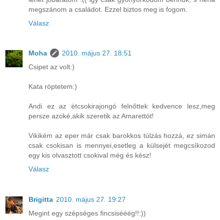
megszánom a családot. Ezzel biztos meg is fogom.
Válasz
Moha
2010. május 27. 18:51
Csipet az volt:)
Kata röptetem:)
Andi ez az étcsokirajongó felnőttek kedvence lesz,meg
persze azoké,akik szeretik az Amarettót!
Vikikém az eper már csak barokkos túlzás hozzá, ez simán
csak csokisan is mennyei,esetleg a külsejét megcsíkozod
egy kis olvasztott csokival még és kész!
Válasz
Brigitta
2010. május 27. 19:27
Megint egy szépséges fincsisééég!!:))