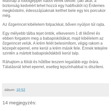
Másnap a robotgéppel habot verek belőle. (aki akar, a
biztonság kedvéért tehet hozzá egy habfixálót is) Érdemes
megkóstolni, édesszájúaknak kellhet bele egy kis porcukor
még.
Az őzgerincet kibélelem folpackkal, bőven nyúljon túl rajta.
Egy mélyebb tálba tejet öntök, elkeverem 1 dl likőrrel és
ebben forgatom meg a babapiskótákat, majd kibélelem az
őzgerincet velük. A krém felét belesimítom, végig rakom a
közepét eperrel, erre kerül a krém másik fele. Ennek tetejére
szintén a mártott babapiskótákból kerül talp.
Ráhajtom a fóliát és hűtőbe teszem legalább egy órára.
Tálalásnál lehet eperrel, esetleg tejszínhabbal is díszíteni.
dátum:
10:52
14 megjegyzés: