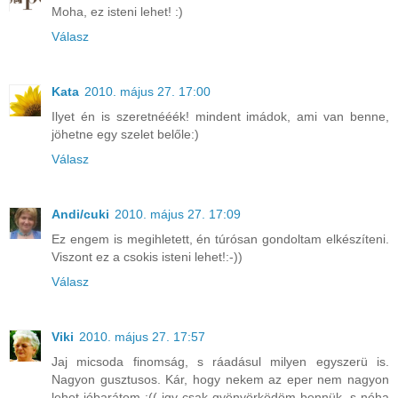
Moha, ez isteni lehet! :)
Válasz
Kata
2010. május 27. 17:00
Ilyet én is szeretnééék! mindent imádok, ami van benne,
jöhetne egy szelet belőle:)
Válasz
Andi/cuki
2010. május 27. 17:09
Ez engem is megihletett, én túrósan gondoltam elkészíteni.
Viszont ez a csokis isteni lehet!:-))
Válasz
Viki
2010. május 27. 17:57
Jaj micsoda finomság, s ráadásul milyen egyszerü is.
Nagyon gusztusos. Kár, hogy nekem az eper nem nagyon
lehet jóbarátom :(( igy csak gyönyörködöm bennük, s néha