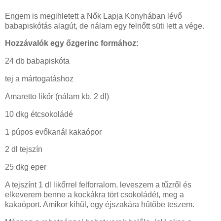
Engem is megihletett a Nők Lapja Konyhában lévő
babapiskótás alagút, de nálam egy felnőtt süti lett a vége.
Hozzávalók egy őzgerinc formához:
24 db babapiskóta
tej a mártogatáshoz
Amaretto likőr (nálam kb. 2 dl)
10 dkg étcsokoládé
1 púpos evőkanál kakaópor
2 dl tejszín
25 dkg eper
A tejszínt 1 dl likőrrel felforralom, leveszem a tűzről és
elkeverem benne a kockákra tört csokoládét, meg a
kakaóport. Amikor kihűl, egy éjszakára hűtőbe teszem.