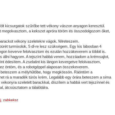
ölt kicsurgatok szűrőbe tett vékony vászon anyagon keresztül.
jat megolvasztom, a kekszet apróra töröm és összedolgozom őket,
barackot vékony szeletekre vágok, félreteszem.
l pürét turmixolok, 5 dl-re lesz szükségem. Egy kis lábosban 4
ángon keverve felolvasztom és ezután hozzákeverem a többit is.
és állni hagyom. A tejszínt habbá verem, hozzáadom a krémsajtot,
szerint édesítem. A zselatint kis lángon kevergetve felolvasztom,
ez öntöm, és a robotgéppel alaposan összekeverem.
cre beteszem a mélyhűtőbe, hogy megkössön. Ráöntöm a
jöhet rá a maradék túrós krém. Legalább egy órára beteszem a sima
 vékonyra szeletelt barackkal, díszítem a habbá vert tejszínnel és
al, átcsúsztatom a tálalótálra.
j
,
zabkeksz