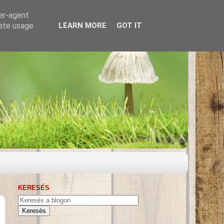
ser-agent
rate usage
LEARN MORE
GOT IT
KERESÉS