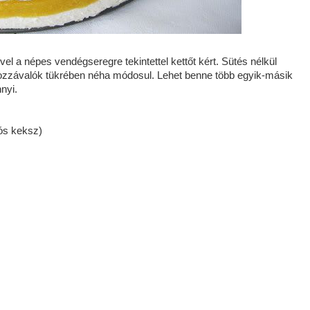
ivel a népes vendégseregre tekintettel kettőt kért. Sütés nélkül
 hozzávalók tükrében néha módosul. Lehet benne több egyik-másik
nyi.
ós keksz)