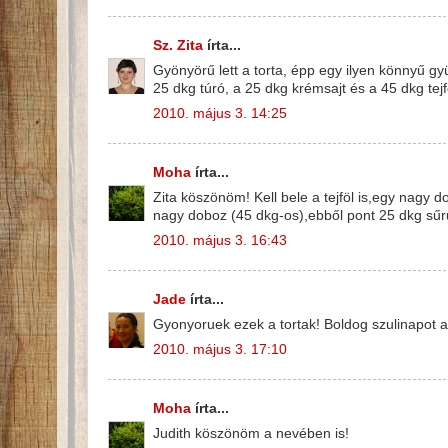
Sz. Zita
írta...
Gyönyörű lett a torta, épp egy ilyen könnyű gy
25 dkg túró, a 25 dkg krémsajt és a 45 dkg tejf
2010. május 3. 14:25
Moha
írta...
Zita köszönöm! Kell bele a tejföl is,egy nagy 
nagy doboz (45 dkg-os),ebből pont 25 dkg sűrű
2010. május 3. 16:43
Jade
írta...
Gyonyoruek ezek a tortak! Boldog szulinapot a
2010. május 3. 17:10
Moha
írta...
Judith köszönöm a nevében is!