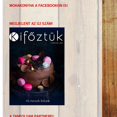
MOHAKONYHA A FACEBOOKON IS!
MEGJELENT AZ ÚJ SZÁM!
A TANFOLYAM PARTNEREI: