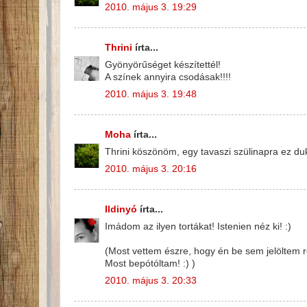
2010. május 3. 19:29
Thrini
írta...
Gyönyörűséget készítettél!
A színek annyira csodásak!!!!
2010. május 3. 19:48
Moha
írta...
Thrini köszönöm, egy tavaszi szülinapra ez duk
2010. május 3. 20:16
Ildinyó
írta...
Imádom az ilyen tortákat! Istenien néz ki! :)
(Most vettem észre, hogy én be sem jelöltem r
Most bepótóltam! :) )
2010. május 3. 20:33