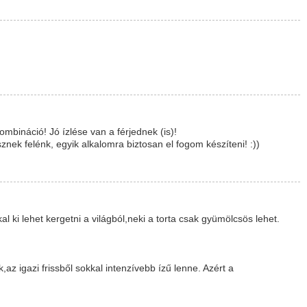
ombináció! Jó ízlése van a férjednek (is)!
nek felénk, egyik alkalomra biztosan el fogom készíteni! :))
l ki lehet kergetni a világból,neki a torta csak gyümölcsös lehet.
z igazi frissből sokkal intenzívebb ízű lenne. Azért a