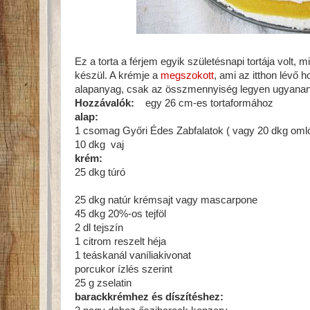
Ez a torta a férjem egyik születésnapi tortája volt, m
készül. A krémje a
megszokott
, ami az itthon lévő
alapanyag, csak az összmennyiség legyen ugyanan
Hozzávalók:
egy 26 cm-es tortaformához
alap:
1 csomag Győri Édes Zabfalatok ( vagy 20 dkg oml
10 dkg vaj
krém:
25 dkg túró
25 dkg natúr krémsajt vagy mascarpone
45 dkg 20%-os tejföl
2 dl tejszín
1 citrom reszelt héja
1 teáskanál vaníliakivonat
porcukor ízlés szerint
25 g zselatin
barackkrémhez és díszítéshez: