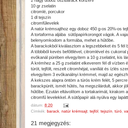
2 nagy doboz őszibarack konzerv
10 gr zselatin
citromlé, porcukor
1 dl tejszín
citromfűlevelek
A natúr krémsajthoz egy doboz 450 g-os 20%-os tejf
A tortaforma aljába sütőpapírkorongot vágok. A va
belenyomkodom a formába, mehet a hűtőbe.
A barackokból kiválasztom a legszebbeket és 5 fél 
A többiből kevés befőttlével, citromlével és cukorra
evőkanál pürében elvegyítem a 10 g zselatint, kis l
A krémhez a 25 g zselatint elkeverem fél dl vízben 
túrót, tejfölt, reszelt citromhéjat, vaníliát és ízlés 
elvegyítem 3 evőkanálnyi krémmel, majd az egészh
A kekszes alapra öntöm a túrós krém felét, 5 per
barackpürét, ismét hűtés, ha megszilárdult, akkor 
hűtőbe. Ezután eltávolítom a tortakarimát, kirakom a
citromfű levelekkel. A sütőpapír alá nyúlva egy lapátt
dátum:
8:20
Címkék:
barack
,
natúr krémsajt
,
tejföl
,
tejszín
,
túró
,
va
21 megjegyzés: