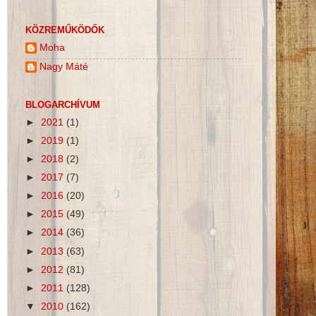
KÖZREMŰKÖDŐK
Moha
Nagy Máté
BLOGARCHÍVUM
►
2021
(1)
►
2019
(1)
►
2018
(2)
►
2017
(7)
►
2016
(20)
►
2015
(49)
►
2014
(36)
►
2013
(63)
►
2012
(81)
►
2011
(128)
▼
2010
(162)