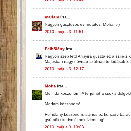
mariam
írta...
Nagyon gusztusos és mutatós, Moha! :-)
2010. május 3. 11:51
Felhőlány
írta...
Nagyon szép lett! Annyira guszta ez a szín/íz k
Májusban nagy névnap-szülinap torlódások lesz
2010. május 3. 12:17
Moha
írta...
Melinda köszönöm! A férjemet a csokis dolgokka
Mariam köszönöm!
Felhőlány köszönöm, sajnos ez konzerv barack,a
gyümölcskedvelőknek ízleni fog!
2010. május 3. 13:03