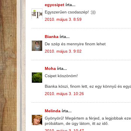
egycsipet
írta...
Egyszerűen csodaszép! :)))
2010. május 3. 8:59
Bianka
írta...
De szép és mennyire finom lehet
2010. május 3. 9:02
Moha
írta...
Csipet köszönöm!
Bianka köszi, finom lett, ez egy könnyű és egyá
2010. május 3. 10:26
Melinda
írta...
Gyönyörű! Megértem a férjed, a legjobbak ezek
próbáltam, de úgy látom, itt az idő.
2010. május 3. 10:47