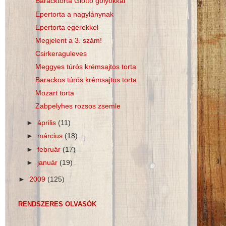
Baracktorta Giotto golyókkal
Epertorta a nagylánynak
Epertorta egerekkel
Megjelent a 3. szám!
Csirkeraguleves
Meggyes túrós krémsajtos torta
Barackos túrós krémsajtos torta
Mozart torta
Zabpelyhes rozsos zsemle
►
április
(11)
►
március
(18)
►
február
(17)
►
január
(19)
►
2009
(125)
RENDSZERES OLVASÓK