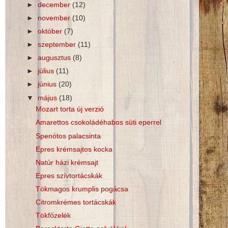
►
december
(12)
►
november
(10)
►
október
(7)
►
szeptember
(11)
►
augusztus
(8)
►
július
(11)
►
június
(20)
▼
május
(18)
Mozart torta új verzió
Amarettos csokoládéhabos süti eperrel
Spenótos palacsinta
Epres krémsajtos kocka
Natúr házi krémsajt
Epres szívtortácskák
Tökmagos krumplis pogácsa
Citromkrémes tortácskák
Tökfőzelék