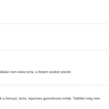
ltalán nem édes torta, a férjem ezeket szereti.
 a könnyű, túrós, tejszínes gyümölcsös torták. Tejföllel még nem