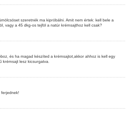
ümölcsöset szeretnék ma kipróbálni. Amit nem értek: kell bele a
öl, vagy a 45 dkg-os tejföl a natúr krémsajthoz kell csak?
doboz, és ha magad készíted a krémsajtot,akkor ahhoz is kell egy
 krémsajt lesz kicsurgatva.
 ferjednek!