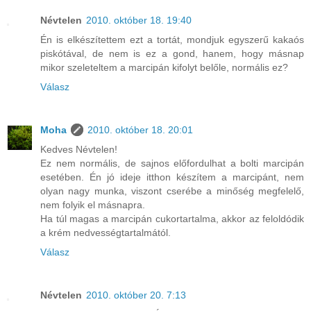
Névtelen
2010. október 18. 19:40
Én is elkészítettem ezt a tortát, mondjuk egyszerű kakaós
piskótával, de nem is ez a gond, hanem, hogy másnap
mikor szeleteltem a marcipán kifolyt belőle, normális ez?
Válasz
Moha
2010. október 18. 20:01
Kedves Névtelen!
Ez nem normális, de sajnos előfordulhat a bolti marcipán
esetében. Én jó ideje itthon készítem a marcipánt, nem
olyan nagy munka, viszont cserébe a minőség megfelelő,
nem folyik el másnapra.
Ha túl magas a marcipán cukortartalma, akkor az feloldódik
a krém nedvességtartalmától.
Válasz
Névtelen
2010. október 20. 7:13