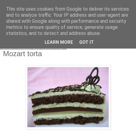
This site uses cookies from Google to deliver its services
Moha Konyha
and to analyze traffic. Your IP address and user-agent are
shared with Google along with performance and security
metrics to ensure quality of service, generate usage
statistics, and to detect and address abuse.
▼
LEARN MORE
GOT IT
2010. május 2., vasárnap
Mozart torta