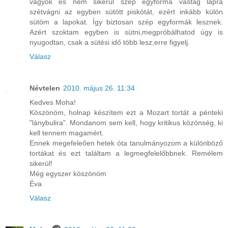
vagyok és nem sikerül szép egyforma vastag lapra
szétvágni az egyben sütött piskótát, ezért inkább külön
sütöm a lapokat. Így biztosan szép egyformák lesznek.
Azért szoktam egyben is sütni,megpróbálhatod úgy is
nyugodtan, csak a sütési idő több lesz,erre figyelj.
Válasz
Névtelen
2010. május 26. 11:34
Kedves Moha!
Köszönöm, holnap készítem ezt a Mozart tortát a pénteki
"lánybulira". Mondanom sem kell, hogy kritikus közönség, ki
kell tennem magamért.
Ennek megefeleően hetek óta tanulmányozom a különböző
tortákat és ezt találtam a legmegfelelőbbnek. Remélem
sikerül!
Még egyszer köszönöm
Éva
Válasz