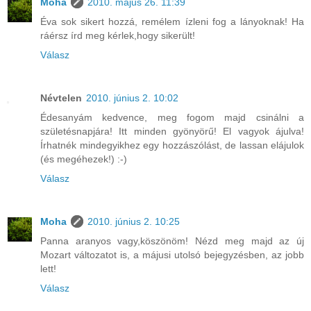
Moha
2010. május 26. 11:39
Éva sok sikert hozzá, remélem ízleni fog a lányoknak! Ha
ráérsz írd meg kérlek,hogy sikerült!
Válasz
Névtelen
2010. június 2. 10:02
Édesanyám kedvence, meg fogom majd csinálni a
születésnapjára! Itt minden gyönyörű! El vagyok ájulva!
Írhatnék mindegyikhez egy hozzászólást, de lassan elájulok
(és megéhezek!) :-)
Válasz
Moha
2010. június 2. 10:25
Panna aranyos vagy,köszönöm! Nézd meg majd az új
Mozart változatot is, a májusi utolsó bejegyzésben, az jobb
lett!
Válasz