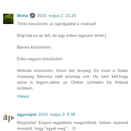
Moha
2010. május 2. 21:20
Thrini köszönöm, jó rajzolgatást a csokival!
Brigi hát ez az lett, de egy évben egyszer lehet:)
Bianka köszönöm!
Erika nagyon köszönöm!
Melinda köszönöm, finom lett tényleg. Ez most a Szilas
műanyag flakonos zöld aromája volt. Ha nem kell,hogy
színe is legyen,akkor az Oetker színtelen kis fiolását
szoktam.
Válasz
egycsipet
2010. május 3. 9:38
Megszólal. Engem legalábbis megszólított. Valami olyasmit
mondott, hogy "egyél meg"... :D