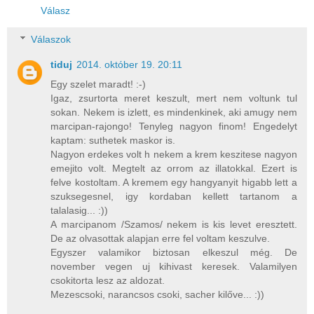
Válasz
Válaszok
tiduj
2014. október 19. 20:11
Egy szelet maradt! :-)
Igaz, zsurtorta meret keszult, mert nem voltunk tul
sokan. Nekem is izlett, es mindenkinek, aki amugy nem
marcipan-rajongo! Tenyleg nagyon finom! Engedelyt
kaptam: suthetek maskor is.
Nagyon erdekes volt h nekem a krem keszitese nagyon
emejito volt. Megtelt az orrom az illatokkal. Ezert is
felve kostoltam. A kremem egy hangyanyit higabb lett a
szuksegesnel, igy kordaban kellett tartanom a
talalasig... :))
A marcipanom /Szamos/ nekem is kis levet eresztett.
De az olvasottak alapjan erre fel voltam keszulve.
Egyszer valamikor biztosan elkeszul még. De
november vegen uj kihivast keresek. Valamilyen
csokitorta lesz az aldozat.
Mezescsoki, narancsos csoki, sacher kilőve... :))