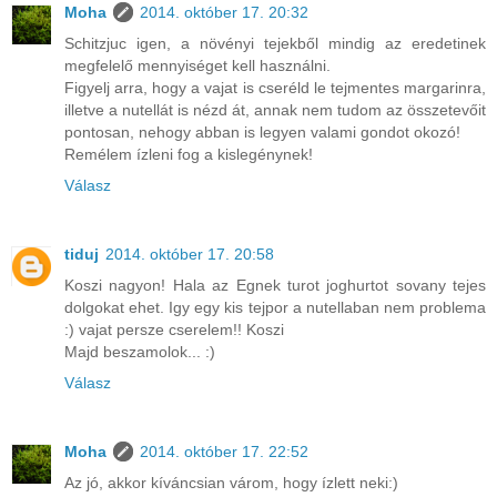
Moha
2014. október 17. 20:32
Schitzjuc igen, a növényi tejekből mindig az eredetinek
megfelelő mennyiséget kell használni.
Figyelj arra, hogy a vajat is cseréld le tejmentes margarinra,
illetve a nutellát is nézd át, annak nem tudom az összetevőit
pontosan, nehogy abban is legyen valami gondot okozó!
Remélem ízleni fog a kislegénynek!
Válasz
tiduj
2014. október 17. 20:58
Koszi nagyon! Hala az Egnek turot joghurtot sovany tejes
dolgokat ehet. Igy egy kis tejpor a nutellaban nem problema
:) vajat persze cserelem!! Koszi
Majd beszamolok... :)
Válasz
Moha
2014. október 17. 22:52
Az jó, akkor kíváncsian várom, hogy ízlett neki:)