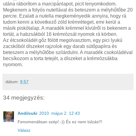
utána ráborítom a marcipánlapot, picit lenyomkodom.
Megkenem a folyós nutellával és beteszem a mélyhűtőbe 20
percre. Ezalatt a nutella megkeményedik annyira, hogy rá
tudom kenni a következő zöld krémréteget, erre kerül a
másik piskótalap. A maradék krémmel kívülről is bekenem a
tortát, a habzsákból 16 krémrózsát nyomok rá körben.
Az étcsokoládét gőz fölött megolvasztom, egy pici lyukú
zacskóból díszeket rajzolok egy darab sütőpapírra és
beteszem a mélyhűtőbe szilárdulni. A maradék csokoládéval
becsíkozom a torta tetejét, a díszeket a krémrózsákba
nyomom.
dátum:
9:57
34 megjegyzés:
Andi/cuki
2010. május 2. 12:43
Fenomenálisan szép!:-)) És ez nem túlzás!!!
Válasz