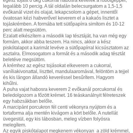
egész tojást 6 dkg cukorral habosra keverek a robotgéppel,
legalább 10 percig. A tál oldalán belecsurgatom a 1,5-1,5
evőkanál vizet és olajat, lekapcsolom a gépet, innentől
óvatosan kézi habverővel keverem el a kakaós lisztet a
tojáskrémben. A formába tett sütőpapírra simítom és 10-12
perc alatt megsütöm.
Ezalatt elkészítem a második lap tésztáját, ha van még egy
formám, akkor abba teszem. Ha nincs, akkor a kész
piskótalapot a karimát levéve a sütőpapírral kicsúsztatom az
asztalra. Elmosogatom a formát és a második adag tésztát
beletéve megsütöm.
A krémhez az egész tojásokat elkeverem a cukorral,
vaníliakivonattal, liszttel, mandulaaromával, felöntöm a tejjel
és kis lángon állandó keveréssel besűrítem. Hagyom
kihűlni.
A puha vajat habosra keverem 2 evőkanál porcukorral és
beledolgozom a főzött krémet. 16 teáskanálnyit félreteszek
egy habzsákban belőle.
A marcipánt porcukron fél centi vékonyra nyújtom és a
tortaforma alja mentén kivágom a kört belőle. A nutellát
üvegestül, egy kis lábosban, meleg vízben folyósra
melegítem.
Az egyik piskótalapot megkenem vékonyan a zöld krémmel,