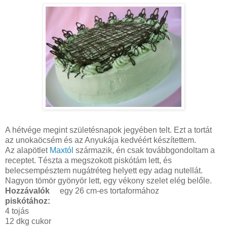
A hétvége megint születésnapok jegyében telt. Ezt a tortát
az unokaöcsém és az Anyukája kedvéért készítettem.
Az alapötlet
Maxtól
származik, én csak továbbgondoltam a
receptet. Tészta a megszokott piskótám lett, és
belecsempésztem nugátréteg helyett egy adag nutellát.
Nagyon tömör gyönyör lett, egy vékony szelet elég belőle.
Hozzávalók
egy 26 cm-es tortaformához
piskótához:
4 tojás
12 dkg cukor