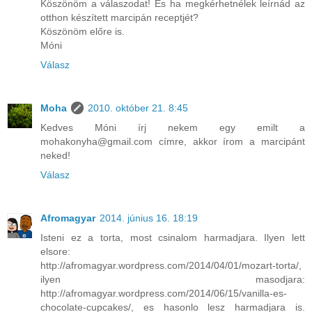
Köszönöm a válaszodat! És ha megkérhetnélek leírnád az
otthon készített marcipán receptjét?
Köszönöm előre is.
Móni
Válasz
Moha
2010. október 21. 8:45
Kedves Móni írj nekem egy emilt a
mohakonyha@gmail.com címre, akkor írom a marcipánt
neked!
Válasz
Afromagyar
2014. június 16. 18:19
Isteni ez a torta, most csinalom harmadjara. Ilyen lett
elsore:
http://afromagyar.wordpress.com/2014/04/01/mozart-torta/,
ilyen masodjara:
http://afromagyar.wordpress.com/2014/06/15/vanilla-es-
chocolate-cupcakes/, es hasonlo lesz harmadjara is.