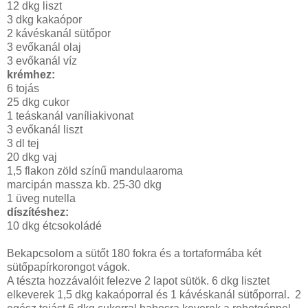
12 dkg liszt
3 dkg kakaópor
2 kávéskanál sütőpor
3 evőkanál olaj
3 evőkanál víz
krémhez:
6 tojás
25 dkg cukor
1 teáskanál vaníliakivonat
3 evőkanál liszt
3 dl tej
20 dkg vaj
1,5 flakon zöld színű mandulaaroma
marcipán massza kb. 25-30 dkg
1 üveg nutella
díszítéshez:
10 dkg étcsokoládé
Bekapcsolom a sütőt 180 fokra és a tortaformába két
sütőpapírkorongot vágok.
A tészta hozzávalóit felezve 2 lapot sütök. 6 dkg lisztet
elkeverek 1,5 dkg kakaóporral és 1 kávéskanál sütőporral. 2