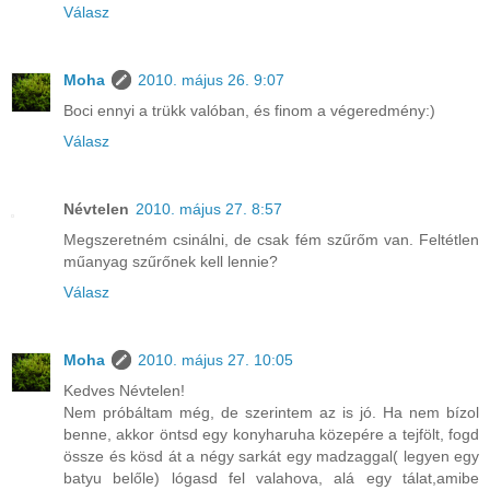
Válasz
Moha
2010. május 26. 9:07
Boci ennyi a trükk valóban, és finom a végeredmény:)
Válasz
Névtelen
2010. május 27. 8:57
Megszeretném csinálni, de csak fém szűrőm van. Feltétlen
műanyag szűrőnek kell lennie?
Válasz
Moha
2010. május 27. 10:05
Kedves Névtelen!
Nem próbáltam még, de szerintem az is jó. Ha nem bízol
benne, akkor öntsd egy konyharuha közepére a tejfölt, fogd
össze és kösd át a négy sarkát egy madzaggal( legyen egy
batyu belőle) lógasd fel valahova, alá egy tálat,amibe