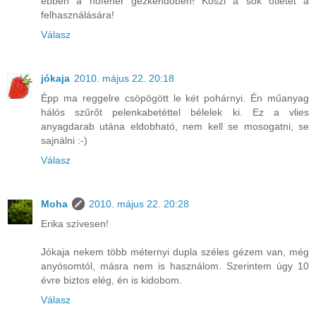
ebben a hófehér gézkendőben! Köszi a sok ötletet a
felhasználására!
Válasz
jókaja
2010. május 22. 20:18
Épp ma reggelre csöpögött le két pohárnyi. Én műanyag
hálós szűrőt pelenkabetéttel bélelek ki. Ez a vlies
anyagdarab utána eldobható, nem kell se mosogatni, se
sajnálni :-)
Válasz
Moha
2010. május 22. 20:28
Erika szívesen!
Jókaja nekem több méternyi dupla széles gézem van, még
anyósomtól, másra nem is használom. Szerintem úgy 10
évre biztos elég, én is kidobom.
Válasz