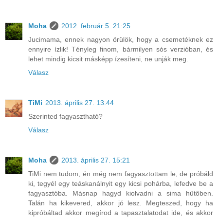
Moha
2012. február 5. 21:25
Jucimama, ennek nagyon örülök, hogy a csemetéknek ez
ennyire ízlik! Tényleg finom, bármilyen sós verzióban, és
lehet mindig kicsit másképp ízesíteni, ne unják meg.
Válasz
TiMi
2013. április 27. 13:44
Szerinted fagyasztható?
Válasz
Moha
2013. április 27. 15:21
TiMi nem tudom, én még nem fagyasztottam le, de próbáld
ki, tegyél egy teáskanálnyit egy kicsi pohárba, lefedve be a
fagyasztóba. Másnap hagyd kiolvadni a sima hűtőben.
Talán ha kikevered, akkor jó lesz. Megteszed, hogy ha
kipróbáltad akkor megírod a tapasztalatodat ide, és akkor