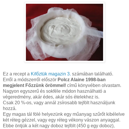
Ez a recept a
Kifőztük magazin 3.
számában található.
Erről a módszerről először
Polcz Alaine 1998-ban
megjelent Főzzünk örömmel!
című könyvében olvastam.
Nagyon egyszerű és sokféle módon használható a
végeredmény, akár édes, akár sós ételekhez is.
Csak 20 %-os, vagy annál zsírosabb tejfölt használjunk
hozzá.
Egy magas tál fölé helyezünk egy műanyag szűrőt kibélelve
két réteg gézzel, vagy egy réteg vékony vászon anyaggal.
Ebbe öntjük a két nagy doboz tejfölt (450 g egy doboz),