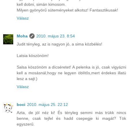
kell dobni, simán kimosom.
Milyen gyönyörű süteményeket alkotsz! Fantasztikusak!
Válasz
Moha
2010. május 23. 8:54
Judit tényleg, az is nagyon jó, a sima közbélés!
Latsia köszönöm!
Salsa köszönöm a dícséretet! A pelenka is jó, csak vigyázni
kell a mosásnál,hogy ne legyen öblítős,mert érdekes illatú
lesz a sajt:)
Válasz
boci
2010. május 25. 22:12
Azta, de jól néz ki! És tényleg semmi más trükk nincs
benne, csak tejfel és hadd csepegje ki magát? Tök
egyszerű.