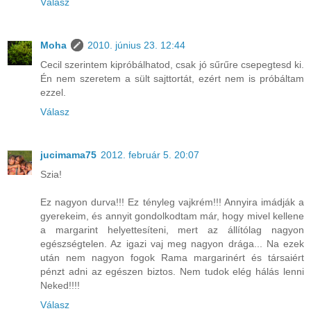
Válasz
Moha
2010. június 23. 12:44
Cecil szerintem kipróbálhatod, csak jó sűrűre csepegtesd ki.
Én nem szeretem a sült sajttortát, ezért nem is próbáltam
ezzel.
Válasz
jucimama75
2012. február 5. 20:07
Szia!
Ez nagyon durva!!! Ez tényleg vajkrém!!! Annyira imádják a
gyerekeim, és annyit gondolkodtam már, hogy mivel kellene
a margarint helyettesíteni, mert az állítólag nagyon
egészségtelen. Az igazi vaj meg nagyon drága... Na ezek
után nem nagyon fogok Rama margarinért és társaiért
pénzt adni az egészen biztos. Nem tudok elég hálás lenni
Neked!!!!
Válasz