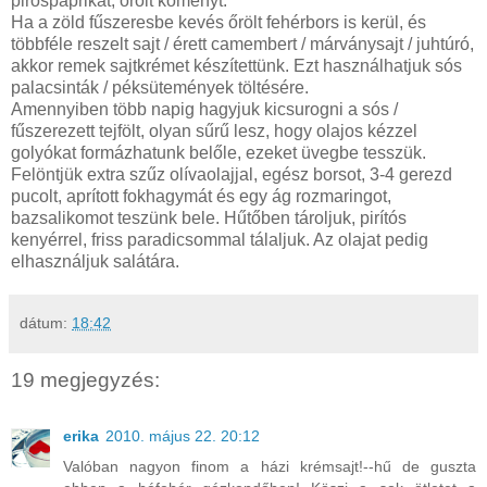
pirospaprikát, őrölt köményt.
Ha a zöld fűszeresbe kevés őrölt fehérbors is kerül, és
többféle reszelt sajt / érett camembert / márványsajt / juhtúró,
akkor remek sajtkrémet készítettünk. Ezt használhatjuk sós
palacsinták / péksütemények töltésére.
Amennyiben több napig hagyjuk kicsurogni a sós /
fűszerezett tejfölt, olyan sűrű lesz, hogy olajos kézzel
golyókat formázhatunk belőle, ezeket üvegbe tesszük.
Felöntjük extra szűz olívaolajjal, egész borsot, 3-4 gerezd
pucolt, aprított fokhagymát és egy ág rozmaringot,
bazsalikomot teszünk bele. Hűtőben tároljuk, pirítós
kenyérrel, friss paradicsommal tálaljuk. Az olajat pedig
elhasználjuk salátára.
dátum:
18:42
19 megjegyzés:
erika
2010. május 22. 20:12
Valóban nagyon finom a házi krémsajt!--hű de guszta