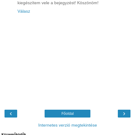
kiegészítem vele a bejegyzést! Köszönöm!
Válasz
‹
›
Főoldal
Internetes verzió megtekintése
Közreműködők