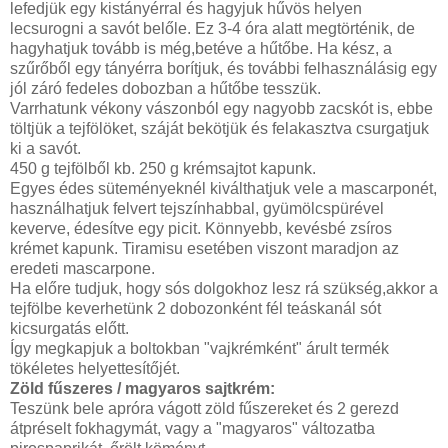
lefedjük egy kistányérral és hagyjuk hűvös helyen
lecsurogni a savót belőle. Ez 3-4 óra alatt megtörténik, de
hagyhatjuk tovább is még,betéve a hűtőbe. Ha kész, a
szűrőből egy tányérra borítjuk, és további felhasználásig egy
jól záró fedeles dobozban a hűtőbe tesszük.
Varrhatunk vékony vászonból egy nagyobb zacskót is, ebbe
töltjük a tejfölöket, száját bekötjük és felakasztva csurgatjuk
ki a savót.
450 g tejfölből kb. 250 g krémsajtot kapunk.
Egyes édes süteményeknél kiválthatjuk vele a mascarponét,
használhatjuk felvert tejszínhabbal, gyümölcspürével
keverve, édesítve egy picit. Könnyebb, kevésbé zsíros
krémet kapunk. Tiramisu esetében viszont maradjon az
eredeti mascarpone.
Ha előre tudjuk, hogy sós dolgokhoz lesz rá szükség,akkor a
tejfölbe keverhetünk 2 dobozonként fél teáskanál sót
kicsurgatás előtt.
Így megkapjuk a boltokban "vajkrémként" árult termék
tökéletes helyettesítőjét.
Zöld fűszeres / magyaros sajtkrém:
Teszünk bele apróra vágott zöld fűszereket és 2 gerezd
átpréselt fokhagymát, vagy a "magyaros" változatba