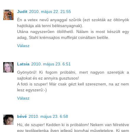
Judit
2010. május 22. 21:55
Én a vetex nevű anyaggal szűrök (ezt szokták az öltönyök
hajtókája alá tenni bélésanyagnak).
Utána nagyszerűen öblíthető. Nálam is most készült egy
adag, Stahl krémsajtos muffinját csináltam belőle.
Válasz
Latsia
2010. május 23. 6:51
Gyönyörű! Ki fogom próbálni, mert nagyon szeretjük a
sajtokat és ez annyira gusztusos!
A fotó is szuper! Már csak gézt kell szereznem, na az nem
lesz egyszerű:-)
Válasz
bévé
2010. május 23. 6:58
Hú, de szuper! Kedden ki is próbálom! Nekem van félretéve
egy textilpelenka ilyen jellegű konyhai műveletekre. Ki sem