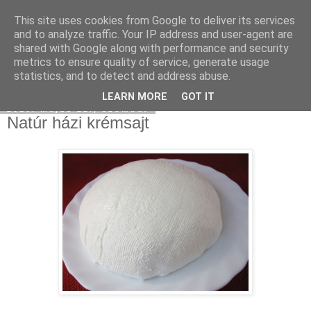
This site uses cookies from Google to deliver its services
Moha Konyha
and to analyze traffic. Your IP address and user-agent are
shared with Google along with performance and security
metrics to ensure quality of service, generate usage
statistics, and to detect and address abuse.
▼
LEARN MORE
GOT IT
2010. május 22., szombat
Natúr házi krémsajt