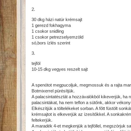
2.
30 dkg házi natúr krémsajt
1 gerezd fokhagyma
1 csokor snidling
1 csokor petrezselyemzöld
só,bors ízlés szerint
3.
tejföl
10-15 dkg vegyes reszelt sajt
A spenótot megpucoljuk, megmossuk és a rajta marad
Botmixerrel pürésítjük.
A palacsintatésztát a hozzávalókból kikeverjük, ha n
palacsintákat, ha nem teflon a sütőnk, akkor vékon
Elkészítjük a töltelékeket sorban. A főtt füstölt son
krémsajtot is elkeverjük az ízesítőkkel. A sonkakr
feltekerjük.
A maradék 4-et megkenjük a tejföllel, megszórjuk sajt