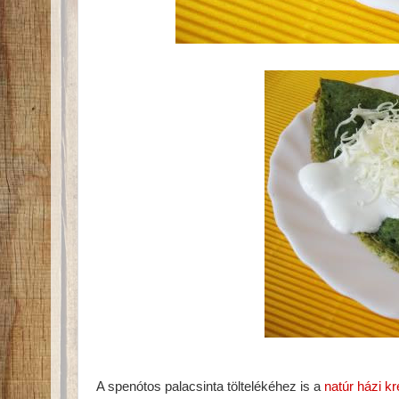
A spenótos palacsinta töltelékéhez is a
natúr házi k