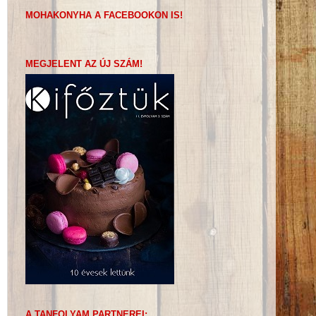
MOHAKONYHA A FACEBOOKON IS!
MEGJELENT AZ ÚJ SZÁM!
A TANFOLYAM PARTNEREI: