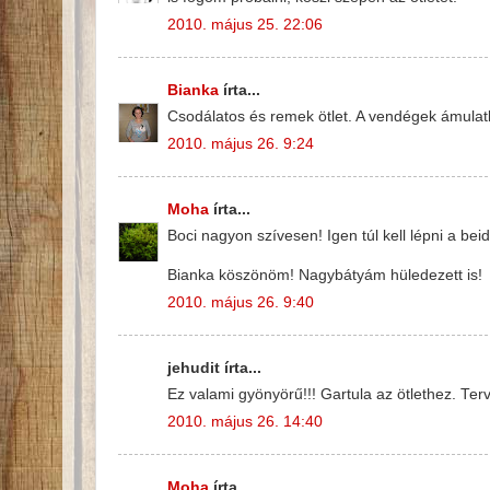
2010. május 25. 22:06
Bianka
írta...
Csodálatos és remek ötlet. A vendégek ámulatb
2010. május 26. 9:24
Moha
írta...
Boci nagyon szívesen! Igen túl kell lépni a be
Bianka köszönöm! Nagybátyám hüledezett is!
2010. május 26. 9:40
jehudit írta...
Ez valami gyönyörű!!! Gartula az ötlethez. Te
2010. május 26. 14:40
Moha
írta...