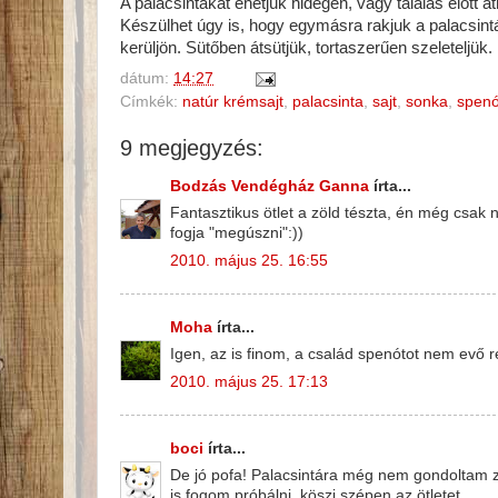
A palacsintákat ehetjük hidegen, vagy tálalás előtt át
Készülhet úgy is, hogy egymásra rakjuk a palacsintá
kerüljön. Sütőben átsütjük, tortaszerűen szeleteljük.
dátum:
14:27
Címkék:
natúr krémsajt
,
palacsinta
,
sajt
,
sonka
,
spenó
9 megjegyzés:
Bodzás Vendégház Ganna
írta...
Fantasztikus ötlet a zöld tészta, én még csak 
fogja "megúszni":))
2010. május 25. 16:55
Moha
írta...
Igen, az is finom, a család spenótot nem evő r
2010. május 25. 17:13
boci
írta...
De jó pofa! Palacsintára még nem gondoltam zö
is fogom próbálni, köszi szépen az ötletet.