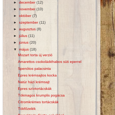
►
december
(12)
►
november
(10)
►
október
(7)
►
szeptember
(11)
►
augusztus
(8)
►
július
(11)
►
június
(20)
▼
május
(18)
Mozart torta új verzió
Amarettos csokoládéhabos süti eperrel
Spenótos palacsinta
Epres krémsajtos kocka
Natúr házi krémsajt
Epres szívtortácskák
Tökmagos krumplis pogácsa
Citromkrémes tortácskák
Tökfőzelék