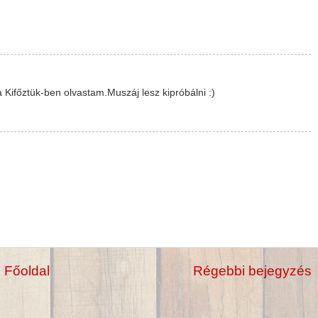
Kifőztük-ben olvastam.Muszáj lesz kipróbálni :)
Főoldal
Régebbi bejegyzés