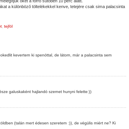
melegítjük őket a forró sütőben 10 perc alatt.
kat a különböző töltelékekkel kenve, tetejére csak sima palacsinta
t
,
tejföl
nokedlit kevertem ki spenóttal, de látom, már a palacsinta sem
észe galuskaként hajlandó szemet hunyni felette:))
ldben (talán mert édesen szeretem :)), de végülis miért ne? Ki