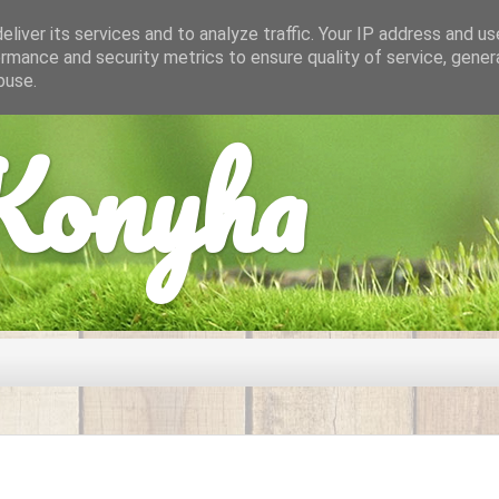
liver its services and to analyze traffic. Your IP address and u
rmance and security metrics to ensure quality of service, gene
buse.
onyha