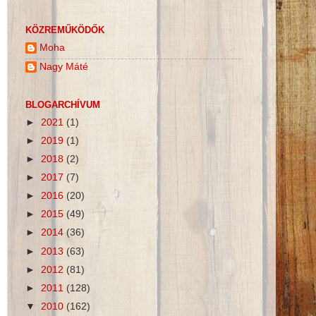
KÖZREMŰKÖDŐK
Moha
Nagy Máté
BLOGARCHÍVUM
►
2021
(1)
►
2019
(1)
►
2018
(2)
►
2017
(7)
►
2016
(20)
►
2015
(49)
►
2014
(36)
►
2013
(63)
►
2012
(81)
►
2011
(128)
▼
2010
(162)