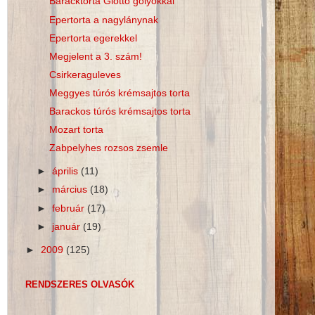
Baracktorta Giotto golyókkal
Epertorta a nagylánynak
Epertorta egerekkel
Megjelent a 3. szám!
Csirkeraguleves
Meggyes túrós krémsajtos torta
Barackos túrós krémsajtos torta
Mozart torta
Zabpelyhes rozsos zsemle
►
április
(11)
►
március
(18)
►
február
(17)
►
január
(19)
►
2009
(125)
RENDSZERES OLVASÓK