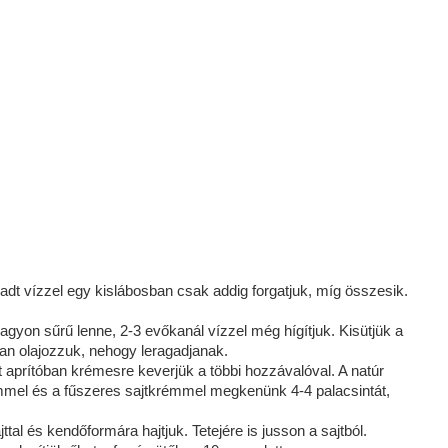
t vízzel egy kislábosban csak addig forgatjuk, míg összesik.
agyon sűrű lenne, 2-3 evőkanál vízzel még hígítjuk. Kisütjük a
yan olajozzuk, nehogy leragadjanak.
kát aprítóban krémesre keverjük a többi hozzávalóval. A natúr
émmel és a fűszeres sajtkrémmel megkenünk 4-4 palacsintát,
tal és kendőformára hajtjuk. Tetejére is jusson a sajtból.