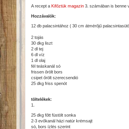
A recept a
Kifőztük magazin
3. számában is benne 
Hozzávalók:
12 db palacsintához ( 30 cm átmérőjű palacsintasüt
2 tojás
30 dkg liszt
2 dl tej
6 dl víz
1 dl olaj
fél teáskanál só
frissen őrölt bors
csipet őrölt szerecsendió
25 dkg friss spenót
töltelékek:
1.
25 dkg főtt füstölt sonka
2-3 evőkanál házi natúr krémsajt
só, bors ízlés szerint