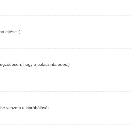
a ejtése :)
idegződésen, hogy a palacsinta édes:)
rvbe veszem a kipróbálását.