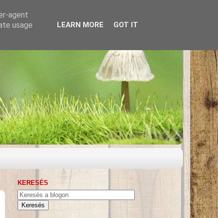
ser-agent
rate usage
LEARN MORE
GOT IT
KERESÉS