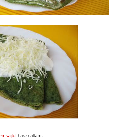
rémsajtot
használtam.