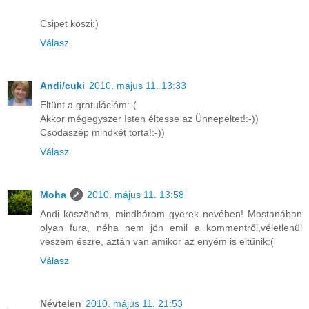
Csipet köszi:)
Válasz
Andi/cuki
2010. május 11. 13:33
Eltünt a gratulációm:-(
Akkor mégegyszer Isten éltesse az Ünnepeltet!:-))
Csodaszép mindkét torta!:-))
Válasz
Moha
2010. május 11. 13:58
Andi köszönöm, mindhárom gyerek nevében! Mostanában
olyan fura, néha nem jön emil a kommentről,véletlenül
veszem észre, aztán van amikor az enyém is eltűnik:(
Válasz
Névtelen
2010. május 11. 21:53