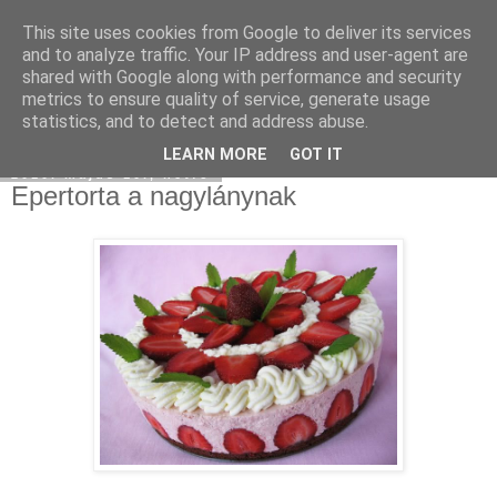
This site uses cookies from Google to deliver its services
Moha Konyha
and to analyze traffic. Your IP address and user-agent are
shared with Google along with performance and security
metrics to ensure quality of service, generate usage
statistics, and to detect and address abuse.
▼
LEARN MORE
GOT IT
2010. május 10., hétfő
Epertorta a nagylánynak