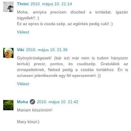
Thrini
2010. május 10. 21:14
Moha, annyira precízen díszíted a tortáidat, igazán
irigyellek!! :)
Ez az epres is csoda szép, az egérkés pedig cuki! :)
Válasz
Viki
2010. május 10. 21:36
Gyönyörüségesek! (bár ezt már nem is tudom hányszor
leírtuk) preciz, pontos, és csudiszép. Gratulálok az
ünnepelteknek, Neked pedig a csodás tortákhoz. Én is
szívesen jelentkeznék egy fél eperszemért :))
Válasz
Moha
2010. május 10. 21:42
Mariam köszönöm!
Mary köszi:)