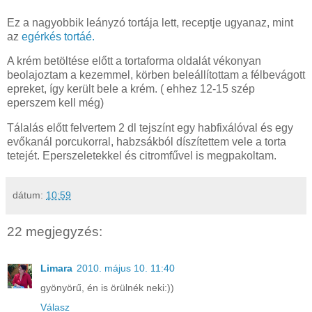
Ez a nagyobbik leányzó tortája lett, receptje ugyanaz, mint
az
egérkés tortáé.
A krém betöltése előtt a tortaforma oldalát vékonyan
beolajoztam a kezemmel, körben beleállítottam a félbevágott
epreket, így került bele a krém. ( ehhez 12-15 szép
eperszem kell még)
Tálalás előtt felvertem 2 dl tejszínt egy habfixálóval és egy
evőkanál porcukorral, habzsákból díszítettem vele a torta
tetejét. Eperszeletekkel és citromfűvel is megpakoltam.
dátum:
10:59
22 megjegyzés:
Limara
2010. május 10. 11:40
gyönyörű, én is örülnék neki:))
Válasz