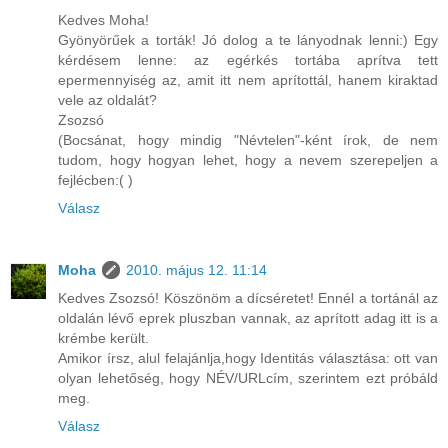
Kedves Moha!
Gyönyörűek a torták! Jó dolog a te lányodnak lenni:) Egy
kérdésem lenne: az egérkés tortába aprítva tett
epermennyiség az, amit itt nem aprítottál, hanem kiraktad
vele az oldalát?
Zsozsó
(Bocsánat, hogy mindig "Névtelen"-ként írok, de nem
tudom, hogy hogyan lehet, hogy a nevem szerepeljen a
fejlécben:( )
Válasz
Moha
2010. május 12. 11:14
Kedves Zsozsó! Köszönöm a dícséretet! Ennél a tortánál az
oldalán lévő eprek pluszban vannak, az aprított adag itt is a
krémbe került.
Amikor írsz, alul felajánlja,hogy Identitás választása: ott van
olyan lehetőség, hogy NÉV/URLcím, szerintem ezt próbáld
meg.
Válasz