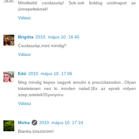
Mindkettő csodaszép! Sok-sok boldog szülinapot az
ünnepelteknek!
Válasz
Brigitta
2010. május 10. 16:45
Csodaszép,mint mindig!!
Válasz
Edó
2010. május 10. 17:06
Meg mindig kepes vagyok amulni a precizitasodon...Olyan
tokeletesen nez ki minden nalad:)Es az eprek milyen
szep,sotetek!Gyonyoru.
Válasz
Moha
2010. május 10. 17:24
Bianka köszönöm!