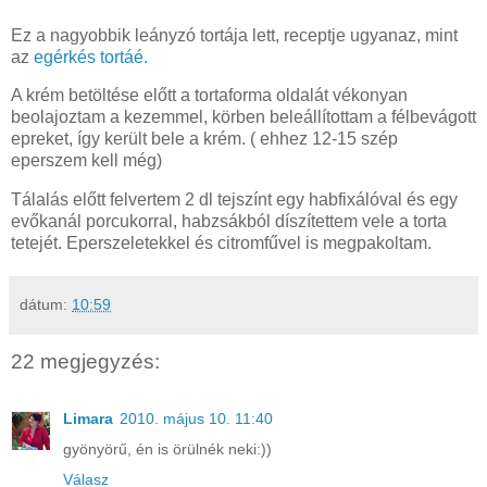
Ez a nagyobbik leányzó tortája lett, receptje ugyanaz, mint
az
egérkés tortáé.
A krém betöltése előtt a tortaforma oldalát vékonyan
beolajoztam a kezemmel, körben beleállítottam a félbevágott
epreket, így került bele a krém. ( ehhez 12-15 szép
eperszem kell még)
Tálalás előtt felvertem 2 dl tejszínt egy habfixálóval és egy
evőkanál porcukorral, habzsákból díszítettem vele a torta
tetejét. Eperszeletekkel és citromfűvel is megpakoltam.
dátum:
10:59
22 megjegyzés:
Limara
2010. május 10. 11:40
gyönyörű, én is örülnék neki:))
Válasz