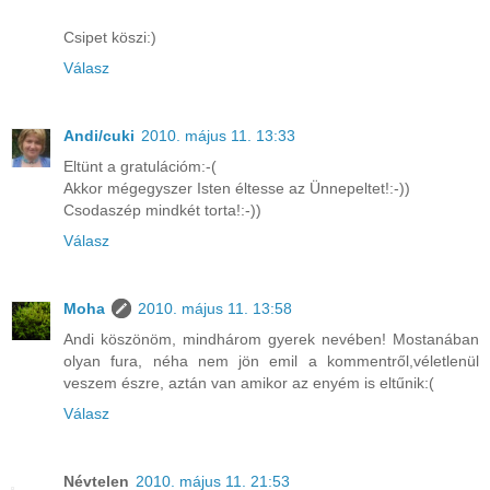
Csipet köszi:)
Válasz
Andi/cuki
2010. május 11. 13:33
Eltünt a gratulációm:-(
Akkor mégegyszer Isten éltesse az Ünnepeltet!:-))
Csodaszép mindkét torta!:-))
Válasz
Moha
2010. május 11. 13:58
Andi köszönöm, mindhárom gyerek nevében! Mostanában
olyan fura, néha nem jön emil a kommentről,véletlenül
veszem észre, aztán van amikor az enyém is eltűnik:(
Válasz
Névtelen
2010. május 11. 21:53