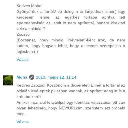
Kedves Moha!
Gyönyörűek a torták! Jó dolog a te lányodnak lenni:) Egy
kérdésem lenne: az egérkés tortába aprítva tett
epermennyiség az, amit itt nem aprítottál, hanem kiraktad
vele az oldalát?
Zsozsó
(Bocsánat, hogy mindig "Névtelen"-ként írok, de nem
tudom, hogy hogyan lehet, hogy a nevem szerepeljen a
fejlécben:( )
Válasz
Moha
2010. május 12. 11:14
Kedves Zsozsó! Köszönöm a dícséretet! Ennél a tortánál az
oldalán lévő eprek pluszban vannak, az aprított adag itt is a
krémbe került.
Amikor írsz, alul felajánlja,hogy Identitás választása: ott van
olyan lehetőség, hogy NÉV/URLcím, szerintem ezt próbáld
meg.
Válasz