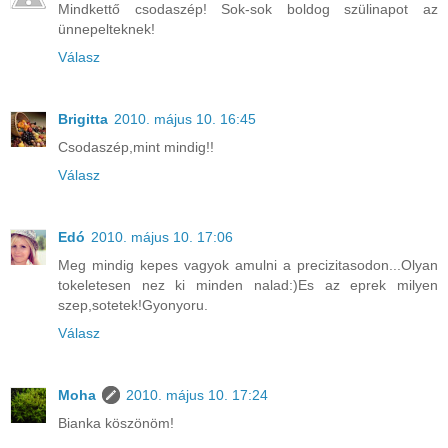
Mindkettő csodaszép! Sok-sok boldog szülinapot az
ünnepelteknek!
Válasz
Brigitta
2010. május 10. 16:45
Csodaszép,mint mindig!!
Válasz
Edó
2010. május 10. 17:06
Meg mindig kepes vagyok amulni a precizitasodon...Olyan
tokeletesen nez ki minden nalad:)Es az eprek milyen
szep,sotetek!Gyonyoru.
Válasz
Moha
2010. május 10. 17:24
Bianka köszönöm!