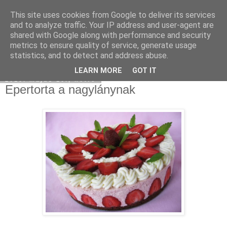
This site uses cookies from Google to deliver its services
Moha Konyha
and to analyze traffic. Your IP address and user-agent are
shared with Google along with performance and security
metrics to ensure quality of service, generate usage
statistics, and to detect and address abuse.
▼
LEARN MORE
GOT IT
2010. május 10., hétfő
Epertorta a nagylánynak