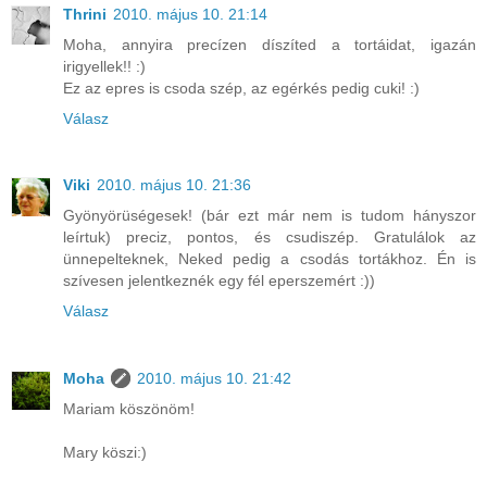
Thrini
2010. május 10. 21:14
Moha, annyira precízen díszíted a tortáidat, igazán
irigyellek!! :)
Ez az epres is csoda szép, az egérkés pedig cuki! :)
Válasz
Viki
2010. május 10. 21:36
Gyönyörüségesek! (bár ezt már nem is tudom hányszor
leírtuk) preciz, pontos, és csudiszép. Gratulálok az
ünnepelteknek, Neked pedig a csodás tortákhoz. Én is
szívesen jelentkeznék egy fél eperszemért :))
Válasz
Moha
2010. május 10. 21:42
Mariam köszönöm!
Mary köszi:)