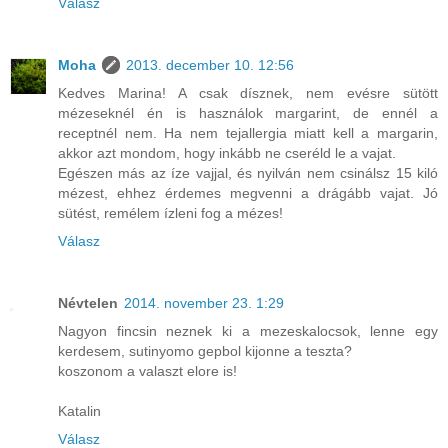
Válasz
Moha
2013. december 10. 12:56
Kedves Marina! A csak dísznek, nem evésre sütött
mézeseknél én is használok margarint, de ennél a
receptnél nem. Ha nem tejallergia miatt kell a margarin,
akkor azt mondom, hogy inkább ne cseréld le a vajat.
Egészen más az íze vajjal, és nyilván nem csinálsz 15 kiló
mézest, ehhez érdemes megvenni a drágább vajat. Jó
sütést, remélem ízleni fog a mézes!
Válasz
Névtelen
2014. november 23. 1:29
Nagyon fincsin neznek ki a mezeskalocsok, lenne egy
kerdesem, sutinyomo gepbol kijonne a teszta?
koszonom a valaszt elore is!
Katalin
Válasz