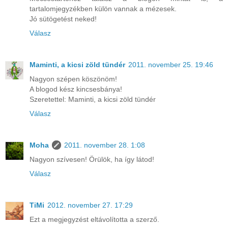
tartalomjegyzékben külön vannak a mézesek.
Jó sütögetést neked!
Válasz
Maminti, a kicsi zöld tündér
2011. november 25. 19:46
Nagyon szépen köszönöm!
A blogod kész kincsesbánya!
Szeretettel: Maminti, a kicsi zöld tündér
Válasz
Moha
2011. november 28. 1:08
Nagyon szívesen! Örülök, ha így látod!
Válasz
TiMi
2012. november 27. 17:29
Ezt a megjegyzést eltávolította a szerző.