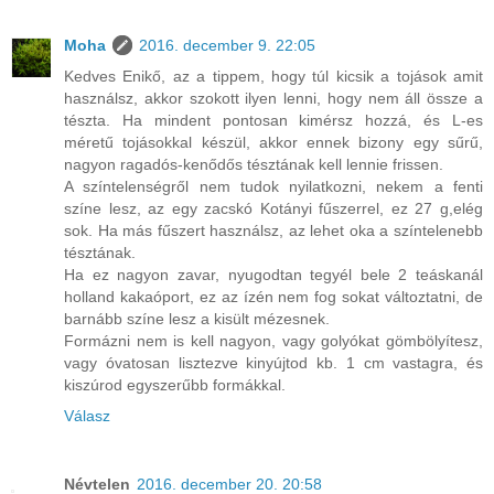
Moha
2016. december 9. 22:05
Kedves Enikő, az a tippem, hogy túl kicsik a tojások amit
használsz, akkor szokott ilyen lenni, hogy nem áll össze a
tészta. Ha mindent pontosan kimérsz hozzá, és L-es
méretű tojásokkal készül, akkor ennek bizony egy sűrű,
nagyon ragadós-kenődős tésztának kell lennie frissen.
A színtelenségről nem tudok nyilatkozni, nekem a fenti
színe lesz, az egy zacskó Kotányi fűszerrel, ez 27 g,elég
sok. Ha más fűszert használsz, az lehet oka a színtelenebb
tésztának.
Ha ez nagyon zavar, nyugodtan tegyél bele 2 teáskanál
holland kakaóport, ez az ízén nem fog sokat változtatni, de
barnább színe lesz a kisült mézesnek.
Formázni nem is kell nagyon, vagy golyókat gömbölyítesz,
vagy óvatosan lisztezve kinyújtod kb. 1 cm vastagra, és
kiszúrod egyszerűbb formákkal.
Válasz
Névtelen
2016. december 20. 20:58