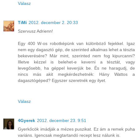
Válasz
TiMi
2012. december 2. 20:33
Szervusz Adrienn!
Egy 400 W-os robotképünk van különböző fejekkel. Igaz
nem egy dagasztó gép, de szerinted alkalmas lehet a tészta
bekeverésére? Már mint, szerinted nem fog kipurcanni?
Illetve kézzel is belehet-e keverni a tésztát, vagy
levegősebb, ha géppel keverjük be. És ne haragudj, de
nincs más akit megkérdezhetnék: Hány Wattos a
dagasztógéped? Egyszer szeretnék egy ilyet.
Válasz
4Gyerek
2012. december 23. 9:51
Gyerkőcök imádják a mézes puszikat. Ez ám a remek puha
variáns. Igencsak megtartandó recept lesz nálunk is.