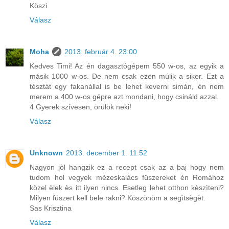
Köszi
Válasz
Moha
2013. február 4. 23:00
Kedves Timi! Az én dagasztógépem 550 w-os, az egyik a
másik 1000 w-os. De nem csak ezen múlik a siker. Ezt a
tésztát egy fakanállal is be lehet keverni simán, én nem
merem a 400 w-os gépre azt mondani, hogy csináld azzal.
4 Gyerek szívesen, örülök neki!
Válasz
Unknown
2013. december 1. 11:52
Nagyon jòl hangzik ez a recept csak az a baj hogy nem
tudom hol vegyek mèzeskalàcs füszereket èn Romàhoz
közel èlek ès itt ilyen nincs. Esetleg lehet otthon kèszìteni?
Milyen füszert kell bele rakni? Köszönöm a segìtsègèt.
Sas Krisztina
Válasz