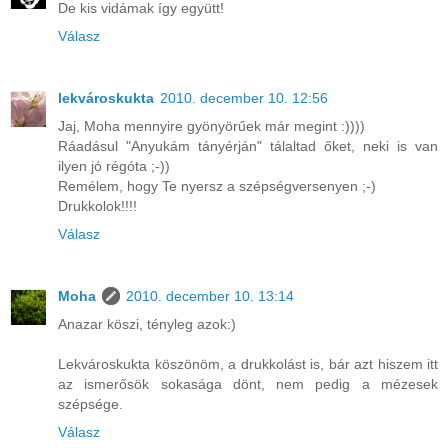
De kis vidámak így együtt!
Válasz
lekvároskukta
2010. december 10. 12:56
Jaj, Moha mennyire gyönyörűek már megint :))))
Ráadásul "Anyukám tányérján" tálaltad őket, neki is van
ilyen jó régóta ;-))
Remélem, hogy Te nyersz a szépségversenyen ;-)
Drukkolok!!!!
Válasz
Moha
2010. december 10. 13:14
Anazar köszi, tényleg azok:)
Lekvároskukta köszönöm, a drukkolást is, bár azt hiszem itt
az ismerősök sokasága dönt, nem pedig a mézesek
szépsége.
Válasz