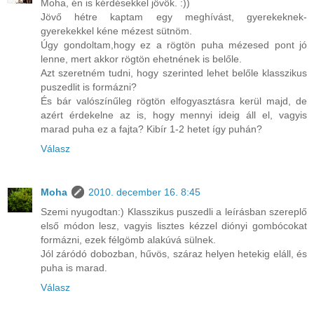
Moha, én is kérdésekkel jövök. :))
Jövő hétre kaptam egy meghívást, gyerekeknek-
gyerekekkel kéne mézest sütnöm.
Úgy gondoltam,hogy ez a rögtön puha mézesed pont jó
lenne, mert akkor rögtön ehetnének is belőle.
Azt szeretném tudni, hogy szerinted lehet belőle klasszikus
puszedlit is formázni?
És bár valószínűleg rögtön elfogyasztásra kerül majd, de
azért érdekelne az is, hogy mennyi ideig áll el, vagyis
marad puha ez a fajta? Kibír 1-2 hetet így puhán?
Válasz
Moha
2010. december 16. 8:45
Szemi nyugodtan:) Klasszikus puszedli a leírásban szereplő
első módon lesz, vagyis lisztes kézzel diónyi gombócokat
formázni, ezek félgömb alakúvá sülnek.
Jól záródó dobozban, hűvös, száraz helyen hetekig eláll, és
puha is marad.
Válasz