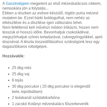
A
Gasztrotippen
megjelent az első mézeskalácsos cikkem,
nemsokára jön a folytatás...
Ebben a részben az evésre készülő, rögtön puha mézest
mutatom be. Ezzel bárki boldogulhat, nem nehéz az
elkészítése és a díszítése igen változatos lehet.
Nem feltétlenül kell művészi módon írókázni, hiszen nem
tesszük el hosszú időre. Bevonhatjuk csokoládéval,
megszórhatjuk színes tortadarával, cukorgyöngyökkel, apró
drazséval. A tészta összeállításához szükségünk lesz egy
dagasztókaros robotgépre.
Hozzávalók:
25 dkg méz
25 dkg vaj
6 tojás
30 dkg porcukor ( 20 dkg porcukor is elegendő
bele, kipróbáltam)
2 teáskanál szódabikarbóna
1 zacskó Kotányi mézeskalács fűszerkeverék