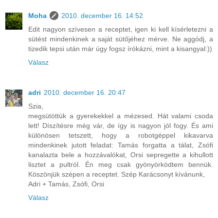
Moha
2010. december 16. 14:52
Edit nagyon szívesen a receptet, igen ki kell kísérletezni a
sütést mindenkinek a saját sütőjéhez mérve. Ne aggódj, a
tizedik tepsi után már úgy fogsz írókázni, mint a kisangyal:))
Válasz
adri
2010. december 16. 20:47
Szia,
megsütöttük a gyerekekkel a mézesed. Hát valami csoda
lett! Díszítésre még vár, de így is nagyon jól fogy. És ami
különösen tetszett, hogy a robotgéppel kikavarva
mindenkinek jutott feladat: Tamás forgatta a tálat, Zsófi
kanalazta bele a hozzávalókat, Orsi sepregette a kihullott
lisztet a pultról. Én meg csak gyönyörködtem bennük.
Köszönjük szépen a receptet. Szép Karácsonyt kívánunk,
Adri + Tamás, Zsófi, Orsi
Válasz