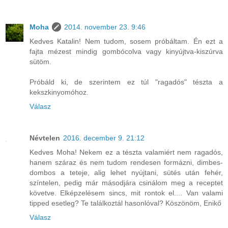
Moha
2014. november 23. 9:46
Kedves Katalin! Nem tudom, sosem próbáltam. Én ezt a
fajta mézest mindig gombócolva vagy kinyújtva-kiszúrva
sütöm.
Próbáld ki, de szerintem ez túl "ragadós" tészta a
kekszkinyomóhoz.
Válasz
Névtelen
2016. december 9. 21:12
Kedves Moha! Nekem ez a tészta valamiért nem ragadós,
hanem száraz és nem tudom rendesen formázni, dimbes-
dombos a teteje, alig lehet nyújtani, sütés után fehér,
színtelen, pedig már másodjára csinálom meg a receptet
követve. Elképzelésem sincs, mit rontok el.... Van valami
tipped esetleg? Te találkoztál hasonlóval? Köszönöm, Enikő
Válasz