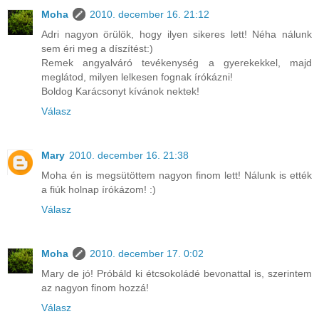
Moha
2010. december 16. 21:12
Adri nagyon örülök, hogy ilyen sikeres lett! Néha nálunk
sem éri meg a díszítést:)
Remek angyalváró tevékenység a gyerekekkel, majd
meglátod, milyen lelkesen fognak írókázni!
Boldog Karácsonyt kívánok nektek!
Válasz
Mary
2010. december 16. 21:38
Moha én is megsütöttem nagyon finom lett! Nálunk is ették
a fiúk holnap írókázom! :)
Válasz
Moha
2010. december 17. 0:02
Mary de jó! Próbáld ki étcsokoládé bevonattal is, szerintem
az nagyon finom hozzá!
Válasz