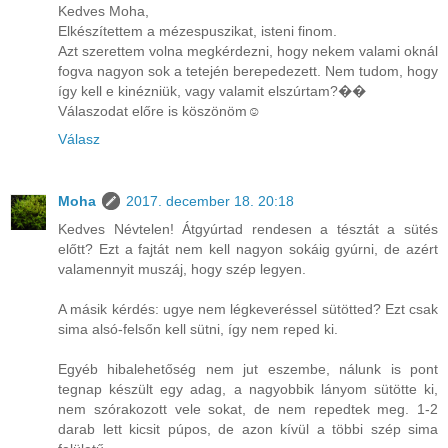
Kedves Moha,
Elkészítettem a mézespuszikat, isteni finom.
Azt szerettem volna megkérdezni, hogy nekem valami oknál
fogva nagyon sok a tetején berepedezett. Nem tudom, hogy
így kell e kinézniük, vagy valamit elszúrtam?��
Válaszodat előre is köszönöm☺️
Válasz
Moha
2017. december 18. 20:18
Kedves Névtelen! Átgyúrtad rendesen a tésztát a sütés
előtt? Ezt a fajtát nem kell nagyon sokáig gyúrni, de azért
valamennyit muszáj, hogy szép legyen.
A másik kérdés: ugye nem légkeveréssel sütötted? Ezt csak
sima alsó-felsőn kell sütni, így nem reped ki.
Egyéb hibalehetőség nem jut eszembe, nálunk is pont
tegnap készült egy adag, a nagyobbik lányom sütötte ki,
nem szórakozott vele sokat, de nem repedtek meg. 1-2
darab lett kicsit púpos, de azon kívül a többi szép sima