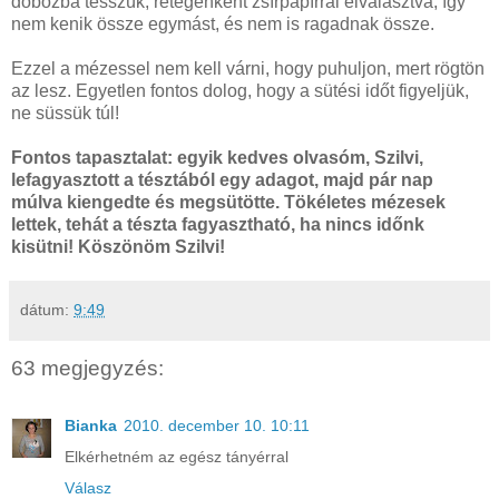
dobozba tesszük, rétegenként zsírpapírral elválasztva, így
nem kenik össze egymást, és nem is ragadnak össze.
Ezzel a mézessel nem kell várni, hogy puhuljon, mert rögtön
az lesz. Egyetlen fontos dolog, hogy a sütési időt figyeljük,
ne süssük túl!
Fontos tapasztalat: egyik kedves olvasóm, Szilvi,
lefagyasztott a tésztából egy adagot, majd pár nap
múlva kiengedte és megsütötte. Tökéletes mézesek
lettek, tehát a tészta fagyasztható, ha nincs időnk
kisütni! Köszönöm Szilvi!
dátum:
9:49
63 megjegyzés:
Bianka
2010. december 10. 10:11
Elkérhetném az egész tányérral
Válasz