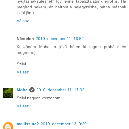
nyújtásnál-sütésnél? Így lenne tapasztalatunk erről is. Ha
megírod nekem, én beírom a bejegyzésbe, hátha másnak
is jól jön:)
Válasz
Névtelen
2010. december 11. 16:52
Köszönöm Moha, a jövő héten ki fogom próbálni és
megírom:)
Szilvi
Válasz
Moha
2010. december 11. 17:32
Szilvi nagyon köszönöm!
Válasz
mellissina2
2010. december 13. 0:20