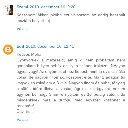
Szemi
2010. december 16. 9:20
Köszönöm Akkor inkább ezt választom az eddig használt
tésztám helyett. :))
Válasz
Edit
2010. december 16. 12:41
Kedves Moha!
Gyönyörűek a mézeseid, amíg ki nem próbáltam nem
gondoltam h ilyen nehéz ezt ilyen szépen írókázni. NAgyon
ügyes vagy! Az enyémek ehhez képest, mintha ovis csinálta
volna, de nagyon finomak, köszönet érte. Már 2 adagon túl
vagyok és csinálom a 3.-t is. Nagyon finom és puha, tényleg
a sütési időre illetve a vastagságra is kell figyelni, nekem
úgy jön be hogy 3mm-re nyújtom és 10 percig sütöm, de
mindenkinek más a sütője. Még egyszer köszönet a
receptért!
Üdv, Edit
Válasz