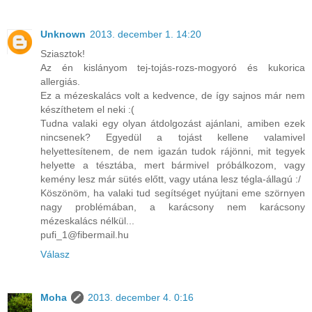
Unknown
2013. december 1. 14:20
Sziasztok!
Az én kislányom tej-tojás-rozs-mogyoró és kukorica
allergiás.
Ez a mézeskalács volt a kedvence, de így sajnos már nem
készíthetem el neki :(
Tudna valaki egy olyan átdolgozást ajánlani, amiben ezek
nincsenek? Egyedül a tojást kellene valamivel
helyettesítenem, de nem igazán tudok rájönni, mit tegyek
helyette a tésztába, mert bármivel próbálkozom, vagy
kemény lesz már sütés előtt, vagy utána lesz tégla-állagú :/
Köszönöm, ha valaki tud segítséget nyújtani eme szörnyen
nagy problémában, a karácsony nem karácsony
mézeskalács nélkül...
pufi_1@fibermail.hu
Válasz
Moha
2013. december 4. 0:16