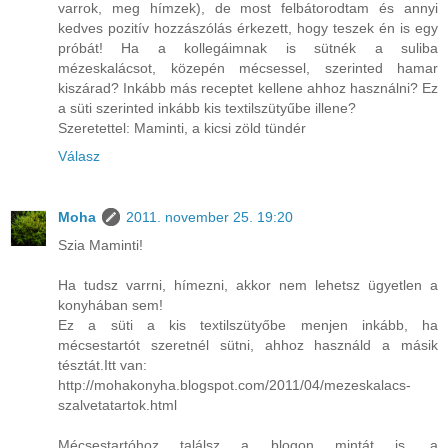
varrok, meg hímzek), de most felbátorodtam és annyi
kedves pozitív hozzászólás érkezett, hogy teszek én is egy
próbát! Ha a kollegáimnak is sütnék a suliba
mézeskalácsot, közepén mécsessel, szerinted hamar
kiszárad? Inkább más receptet kellene ahhoz használni? Ez
a süti szerinted inkább kis textilszütyűbe illene?
Szeretettel: Maminti, a kicsi zöld tündér
Válasz
Moha
2011. november 25. 19:20
Szia Maminti!
Ha tudsz varrni, hímezni, akkor nem lehetsz ügyetlen a
konyhában sem!
Ez a süti a kis textilszütyőbe menjen inkább, ha
mécsestartót szeretnél sütni, ahhoz használd a másik
tésztát.Itt van:
http://mohakonyha.blogspot.com/2011/04/mezeskalacs-
szalvetatartok.html
Mécsestartóhoz találsz a blogon mintát is, a