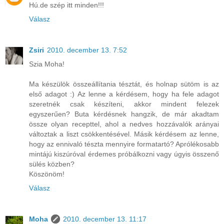
Hú.de szép itt minden!!!
Válasz
Zsiri
2010. december 13. 7:52
Szia Moha!
Ma készülök összeállítania tésztát, és holnap sütöm is az
első adagot :) Az lenne a kérdésem, hogy ha fele adagot
szeretnék csak készíteni, akkor mindent felezek
egyszerűen? Buta kérdésnek hangzik, de már akadtam
össze olyan recepttel, ahol a nedves hozzávalók arányai
változtak a liszt csökkentésével. Másik kérdésem az lenne,
hogy az ennivaló tészta mennyire formatartó? Aprólékosabb
mintájú kiszúróval érdemes próbálkozni vagy úgyis összenő
sülés közben?
Köszönöm!
Válasz
Moha
2010. december 13. 11:17