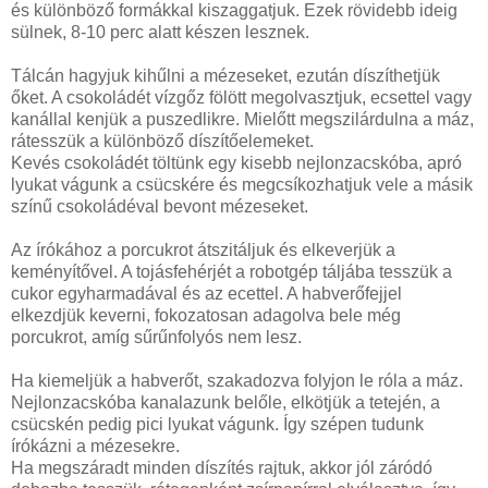
és különböző formákkal kiszaggatjuk. Ezek rövidebb ideig
sülnek, 8-10 perc alatt készen lesznek.
Tálcán hagyjuk kihűlni a mézeseket, ezután díszíthetjük
őket. A csokoládét vízgőz fölött megolvasztjuk, ecsettel vagy
kanállal kenjük a puszedlikre. Mielőtt megszilárdulna a máz,
rátesszük a különböző díszítőelemeket.
Kevés csokoládét töltünk egy kisebb nejlonzacskóba, apró
lyukat vágunk a csücskére és megcsíkozhatjuk vele a másik
színű csokoládéval bevont mézeseket.
Az írókához a porcukrot átszitáljuk és elkeverjük a
keményítővel. A tojásfehérjét a robotgép táljába tesszük a
cukor egyharmadával és az ecettel. A habverőfejjel
elkezdjük keverni, fokozatosan adagolva bele még
porcukrot, amíg sűrűnfolyós nem lesz.
Ha kiemeljük a habverőt, szakadozva folyjon le róla a máz.
Nejlonzacskóba kanalazunk belőle, elkötjük a tetején, a
csücskén pedig pici lyukat vágunk. Így szépen tudunk
írókázni a mézesekre.
Ha megszáradt minden díszítés rajtuk, akkor jól záródó