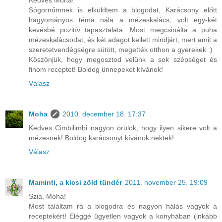
Sógornőmnek is elküldtem a blogodat, Karácsony előtt
hagyományos téma nála a mézeskalács, volt egy-két
kevésbé pozitív tapasztalata. Most megcsinálta a puha
mézeskalácsodat, és két adagot kellett mindjárt, mert amit a
szeretetvendégségre sütött, megették otthon a gyerekek :)
Köszönjük, hogy megosztod velünk a sok szépséget és
finom receptet! Boldog ünnepeket kívánok!
Válasz
Moha
2010. december 18. 17:37
Kedves Cimbilimbi nagyon örülök, hogy ilyen sikere volt a
mézesnek! Boldog karácsonyt kívánok nektek!
Válasz
Maminti, a kicsi zöld tündér
2011. november 25. 19:09
Szia, Moha!
Most találtam rá a blogodra és nagyon hálás vagyok a
receptekért! Eléggé ügyetlen vagyok a konyhában (inkább