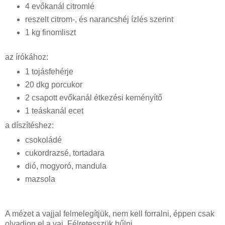
4 evőkanál citromlé
reszelt citrom-, és narancshéj ízlés szerint
1 kg finomliszt
az írókához:
1 tojásfehérje
20 dkg porcukor
2 csapott evőkanál étkezési keményítő
1 teáskanál ecet
a díszítéshez:
csokoládé
cukordrazsé, tortadara
dió, mogyoró, mandula
mazsola
A mézet a vajjal felmelegítjük, nem kell forralni, éppen csak
olvadjon el a vaj. Félretesszük hűlni.