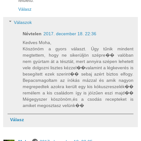
felületű.
Válasz
Válaszok
Névtelen
2017. december 18. 22:36
Kedves Moha,
Köszönöm a gyors választ. Úgy tűnik mindent
megtettem, hogy ne sikerüljön szépre�� valóban
nem gyúrtam át a tésztát, mert annyira szépen lehetett
vele dolgozni lisztes kézzel��valamint a légkeverés is
besegített ezek szerint�� sebaj azért biztos elfogy.
Bepacsmagoltam az írókás mázzal és amik nagyon
megrepedtek azokra került egy kis kókuszreszelék��
remélem a kis családom így is jóízűen eszi majd��
Mégegyszer köszönöm,és a csodás recepteket is
amiket megosztasz velünk��
Válasz