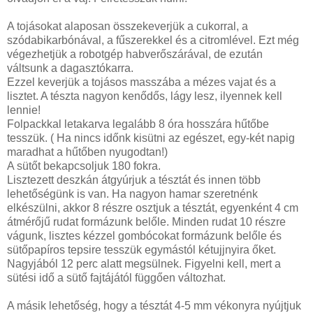
A tojásokat alaposan összekeverjük a cukorral, a
szódabikarbónával, a fűszerekkel és a citromlével. Ezt még
végezhetjük a robotgép habverőszárával, de ezután
váltsunk a dagasztókarra.
Ezzel keverjük a tojásos masszába a mézes vajat és a
lisztet. A tészta nagyon kenődős, lágy lesz, ilyennek kell
lennie!
Folpackkal letakarva legalább 8 óra hosszára hűtőbe
tesszük. ( Ha nincs időnk kisütni az egészet, egy-két napig
maradhat a hűtőben nyugodtan!)
A sütőt bekapcsoljuk 180 fokra.
Lisztezett deszkán átgyúrjuk a tésztát és innen több
lehetőségünk is van. Ha nagyon hamar szeretnénk
elkészülni, akkor 8 részre osztjuk a tésztát, egyenként 4 cm
átmérőjű rudat formázunk belőle. Minden rudat 10 részre
vágunk, lisztes kézzel gombócokat formázunk belőle és
sütőpapíros tepsire tesszük egymástól kétujjnyira őket.
Nagyjából 12 perc alatt megsülnek. Figyelni kell, mert a
sütési idő a sütő fajtájától függően változhat.
A másik lehetőség, hogy a tésztát 4-5 mm vékonyra nyújtjuk