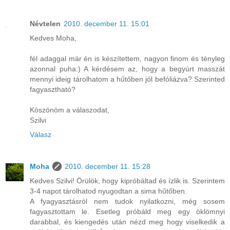
Névtelen
2010. december 11. 15:01
Kedves Moha,
fél adaggal már én is készítettem, nagyon finom és tényleg
azonnal puha:) A kérdésem az, hogy a begyúrt masszát
mennyi ideig tárolhatom a hűtőben jól befóliázva? Szerinted
fagyasztható?
Köszönöm a válaszodat,
Szilvi
Válasz
Moha
2010. december 11. 15:28
Kedves Szilvi! Örülök, hogy kipróbáltad és ízlik is. Szerintem
3-4 napot tárolhatod nyugodtan a sima hűtőben.
A fyagyasztásról nem tudok nyilatkozni, még sosem
fagyasztottam le. Esetleg próbáld meg egy öklömnyi
darabbal, és kiengedés után nézd meg hogy viselkedik a