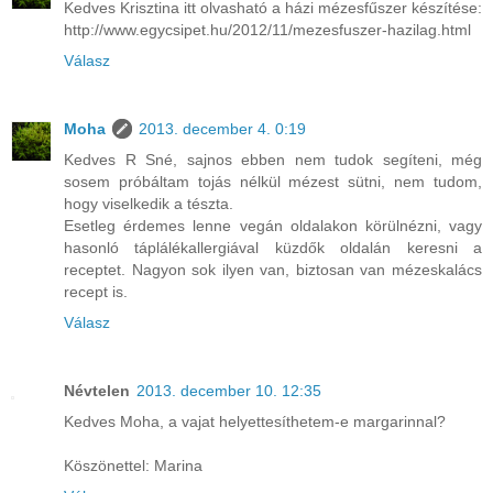
Kedves Krisztina itt olvasható a házi mézesfűszer készítése:
http://www.egycsipet.hu/2012/11/mezesfuszer-hazilag.html
Válasz
Moha
2013. december 4. 0:19
Kedves R Sné, sajnos ebben nem tudok segíteni, még
sosem próbáltam tojás nélkül mézest sütni, nem tudom,
hogy viselkedik a tészta.
Esetleg érdemes lenne vegán oldalakon körülnézni, vagy
hasonló táplálékallergiával küzdők oldalán keresni a
receptet. Nagyon sok ilyen van, biztosan van mézeskalács
recept is.
Válasz
Névtelen
2013. december 10. 12:35
Kedves Moha, a vajat helyettesíthetem-e margarinnal?
Köszönettel: Marina