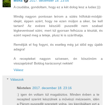
Moha
2017. december 18. 23:05
A csudába, gondoltam, hogy ez a két dolog lesz a ludas:)))
Mindig nagyon pontosan leírom a sütés hőfokát-módját-
idejét, éppen azért, hogy ne ezen múljon a siker, be kell
tartani! Az evésre készülő puszedlit nem szabad
légkeveréssel sütni, mert túl gyorsan felhúzza a tésztát, és
ezért reped meg a teteje, plusz ki is száríthatja.
Reméljük el fog fogyni, és esetleg még jut időd egy újabb
adagra!
A recepteket nagyon szívesen, én köszönöm a
visszajelzést! Boldog karácsonyt nektek!
Válasz
Válaszok
Névtelen
2017. december 18. 23:16
:) igen én voltam túl magabiztos. Minden évben a te
recepted szerint készülnek a művészi mézeseim, idén
a Párom puszedlit szeretett volna, így kipróbáltam ezt a