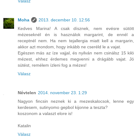
Válasz
Moha
2013. december 10. 12:56
Kedves Marina! A csak dísznek, nem evésre sütött
mézeseknél én is használok margarint, de ennél a
receptnél nem. Ha nem tejallergia miatt kell a margarin,
akkor azt mondom, hogy inkább ne cseréld le a vajat.
Egészen más az íze vajjal, és nyilván nem csinálsz 15 kiló
mézest, ehhez érdemes megvenni a drágább vajat. Jó
sütést, remélem ízleni fog a mézes!
Válasz
Névtelen
2014. november 23. 1:29
Nagyon fincsin neznek ki a mezeskalocsok, lenne egy
kerdesem, sutinyomo gepbol kijonne a teszta?
koszonom a valaszt elore is!
Katalin
Válasz