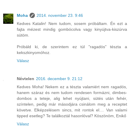
Moha
2014. november 23. 9:46
Kedves Katalin! Nem tudom, sosem próbáltam. Én ezt a
fajta mézest mindig gombócolva vagy kinyújtva-kiszúrva
sütöm.
Próbáld ki, de szerintem ez túl "ragadós" tészta a
kekszkinyomóhoz.
Válasz
Névtelen
2016. december 9. 21:12
Kedves Moha! Nekem ez a tészta valamiért nem ragadós,
hanem száraz és nem tudom rendesen formázni, dimbes-
dombos a teteje, alig lehet nyújtani, sütés után fehér,
színtelen, pedig már másodjára csinálom meg a receptet
követve. Elképzelésem sincs, mit rontok el.... Van valami
tipped esetleg? Te találkoztál hasonlóval? Köszönöm, Enikő
Válasz