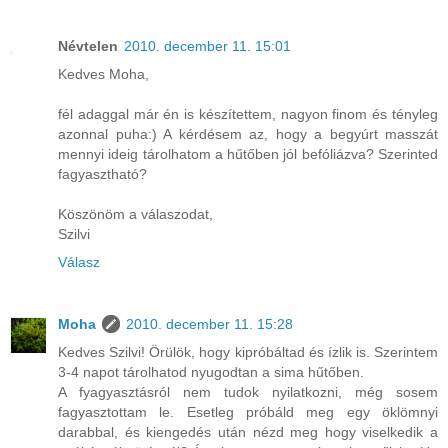
Névtelen
2010. december 11. 15:01
Kedves Moha,
fél adaggal már én is készítettem, nagyon finom és tényleg
azonnal puha:) A kérdésem az, hogy a begyúrt masszát
mennyi ideig tárolhatom a hűtőben jól befóliázva? Szerinted
fagyasztható?
Köszönöm a válaszodat,
Szilvi
Válasz
Moha
2010. december 11. 15:28
Kedves Szilvi! Örülök, hogy kipróbáltad és ízlik is. Szerintem
3-4 napot tárolhatod nyugodtan a sima hűtőben.
A fyagyasztásról nem tudok nyilatkozni, még sosem
fagyasztottam le. Esetleg próbáld meg egy öklömnyi
darabbal, és kiengedés után nézd meg hogy viselkedik a