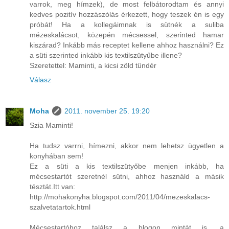
varrok, meg hímzek), de most felbátorodtam és annyi
kedves pozitív hozzászólás érkezett, hogy teszek én is egy
próbát! Ha a kollegáimnak is sütnék a suliba
mézeskalácsot, közepén mécsessel, szerinted hamar
kiszárad? Inkább más receptet kellene ahhoz használni? Ez
a süti szerinted inkább kis textilszütyűbe illene?
Szeretettel: Maminti, a kicsi zöld tündér
Válasz
Moha
2011. november 25. 19:20
Szia Maminti!
Ha tudsz varrni, hímezni, akkor nem lehetsz ügyetlen a
konyhában sem!
Ez a süti a kis textilszütyőbe menjen inkább, ha
mécsestartót szeretnél sütni, ahhoz használd a másik
tésztát.Itt van:
http://mohakonyha.blogspot.com/2011/04/mezeskalacs-
szalvetatartok.html
Mécsestartóhoz találsz a blogon mintát is, a