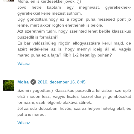
Moha, én is kérdésekkel jövök. :))
Jövő hétre kaptam egy meghívást, gyerekeknek-
gyerekekkel kéne mézest sütnöm.
Úgy gondoltam,hogy ez a rögtön puha mézesed pont jó
lenne, mert akkor rögtön ehetnének is belőle.
Azt szeretném tudni, hogy szerinted lehet belőle klasszikus
puszedlit is formázni?
És bár valószínűleg rögtön elfogyasztásra kerül majd, de
azért érdekelne az is, hogy mennyi ideig áll el, vagyis
marad puha ez a fajta? Kibír 1-2 hetet így puhán?
Válasz
Moha
2010. december 16. 8:45
Szemi nyugodtan:) Klasszikus puszedli a leírásban szereplő
első módon lesz, vagyis lisztes kézzel diónyi gombócokat
formázni, ezek félgömb alakúvá sülnek.
Jól záródó dobozban, hűvös, száraz helyen hetekig eláll, és
puha is marad.
Válasz