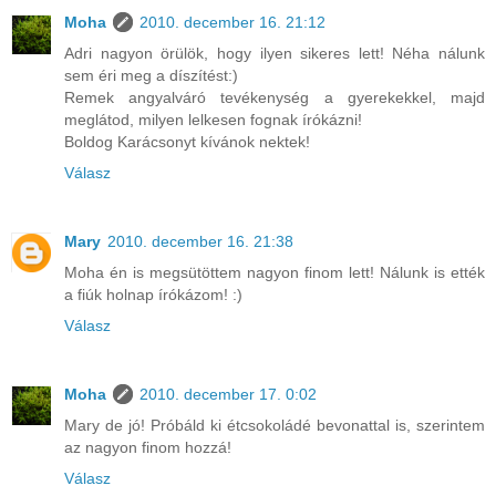
Moha
2010. december 16. 21:12
Adri nagyon örülök, hogy ilyen sikeres lett! Néha nálunk
sem éri meg a díszítést:)
Remek angyalváró tevékenység a gyerekekkel, majd
meglátod, milyen lelkesen fognak írókázni!
Boldog Karácsonyt kívánok nektek!
Válasz
Mary
2010. december 16. 21:38
Moha én is megsütöttem nagyon finom lett! Nálunk is ették
a fiúk holnap írókázom! :)
Válasz
Moha
2010. december 17. 0:02
Mary de jó! Próbáld ki étcsokoládé bevonattal is, szerintem
az nagyon finom hozzá!
Válasz