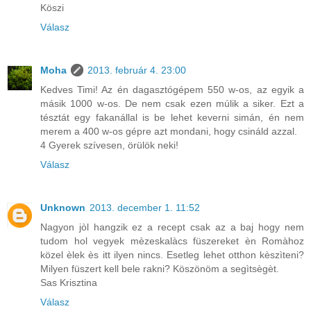
Köszi
Válasz
Moha
2013. február 4. 23:00
Kedves Timi! Az én dagasztógépem 550 w-os, az egyik a
másik 1000 w-os. De nem csak ezen múlik a siker. Ezt a
tésztát egy fakanállal is be lehet keverni simán, én nem
merem a 400 w-os gépre azt mondani, hogy csináld azzal.
4 Gyerek szívesen, örülök neki!
Válasz
Unknown
2013. december 1. 11:52
Nagyon jòl hangzik ez a recept csak az a baj hogy nem
tudom hol vegyek mèzeskalàcs füszereket èn Romàhoz
közel èlek ès itt ilyen nincs. Esetleg lehet otthon kèszìteni?
Milyen füszert kell bele rakni? Köszönöm a segìtsègèt.
Sas Krisztina
Válasz