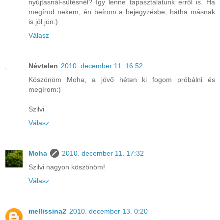
nyújtásnál-sütésnél? Így lenne tapasztalatunk erről is. Ha
megírod nekem, én beírom a bejegyzésbe, hátha másnak
is jól jön:)
Válasz
Névtelen
2010. december 11. 16:52
Köszönöm Moha, a jövő héten ki fogom próbálni és
megírom:)
Szilvi
Válasz
Moha
2010. december 11. 17:32
Szilvi nagyon köszönöm!
Válasz
mellissina2
2010. december 13. 0:20