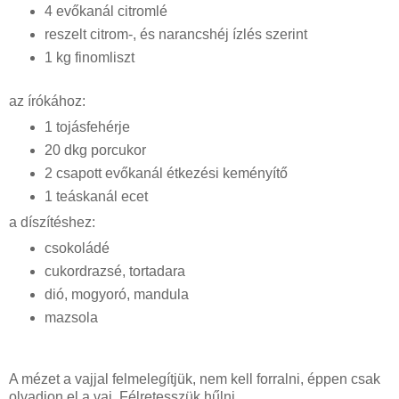
4 evőkanál citromlé
reszelt citrom-, és narancshéj ízlés szerint
1 kg finomliszt
az írókához:
1 tojásfehérje
20 dkg porcukor
2 csapott evőkanál étkezési keményítő
1 teáskanál ecet
a díszítéshez:
csokoládé
cukordrazsé, tortadara
dió, mogyoró, mandula
mazsola
A mézet a vajjal felmelegítjük, nem kell forralni, éppen csak
olvadjon el a vaj. Félretesszük hűlni.