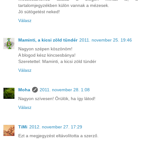
tartalomjegyzékben külön vannak a mézesek.
Jó sütögetést neked!
Válasz
Maminti, a kicsi zöld tündér
2011. november 25. 19:46
Nagyon szépen köszönöm!
A blogod kész kincsesbánya!
Szeretettel: Maminti, a kicsi zöld tündér
Válasz
Moha
2011. november 28. 1:08
Nagyon szívesen! Örülök, ha így látod!
Válasz
TiMi
2012. november 27. 17:29
Ezt a megjegyzést eltávolította a szerző.