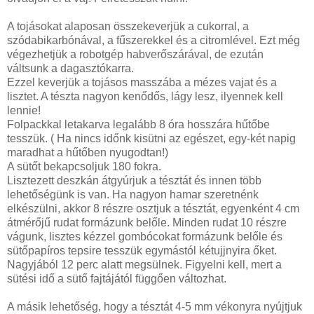
A tojásokat alaposan összekeverjük a cukorral, a
szódabikarbónával, a fűszerekkel és a citromlével. Ezt még
végezhetjük a robotgép habverőszárával, de ezután
váltsunk a dagasztókarra.
Ezzel keverjük a tojásos masszába a mézes vajat és a
lisztet. A tészta nagyon kenődős, lágy lesz, ilyennek kell
lennie!
Folpackkal letakarva legalább 8 óra hosszára hűtőbe
tesszük. ( Ha nincs időnk kisütni az egészet, egy-két napig
maradhat a hűtőben nyugodtan!)
A sütőt bekapcsoljuk 180 fokra.
Lisztezett deszkán átgyúrjuk a tésztát és innen több
lehetőségünk is van. Ha nagyon hamar szeretnénk
elkészülni, akkor 8 részre osztjuk a tésztát, egyenként 4 cm
átmérőjű rudat formázunk belőle. Minden rudat 10 részre
vágunk, lisztes kézzel gombócokat formázunk belőle és
sütőpapíros tepsire tesszük egymástól kétujjnyira őket.
Nagyjából 12 perc alatt megsülnek. Figyelni kell, mert a
sütési idő a sütő fajtájától függően változhat.
A másik lehetőség, hogy a tésztát 4-5 mm vékonyra nyújtjuk