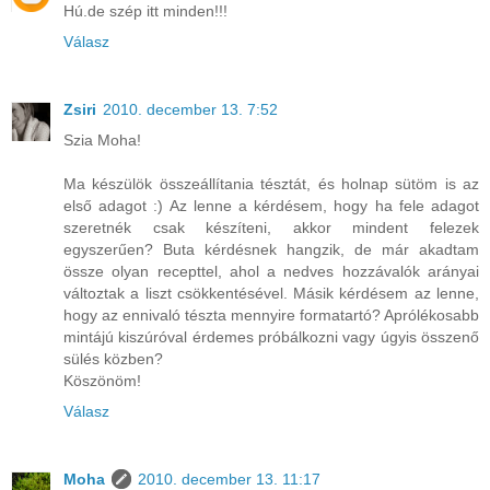
Hú.de szép itt minden!!!
Válasz
Zsiri
2010. december 13. 7:52
Szia Moha!
Ma készülök összeállítania tésztát, és holnap sütöm is az
első adagot :) Az lenne a kérdésem, hogy ha fele adagot
szeretnék csak készíteni, akkor mindent felezek
egyszerűen? Buta kérdésnek hangzik, de már akadtam
össze olyan recepttel, ahol a nedves hozzávalók arányai
változtak a liszt csökkentésével. Másik kérdésem az lenne,
hogy az ennivaló tészta mennyire formatartó? Aprólékosabb
mintájú kiszúróval érdemes próbálkozni vagy úgyis összenő
sülés közben?
Köszönöm!
Válasz
Moha
2010. december 13. 11:17