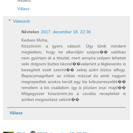
felületű.
Válasz
Válaszok
Névtelen
2017. december 18. 22:36
Kedves Moha,
Köszönöm a gyors választ. Úgy tűnik mindent
megtettem, hogy ne sikerüljön szépre�� valóban
nem gyúrtam át a tésztát, mert annyira szépen lehetett
vele dolgozni lisztes kézzel��valamint a légkeverés is
besegített ezek szerint�� sebaj azért biztos elfogy.
Bepacsmagoltam az írókás mázzal és amik nagyon
megrepedtek azokra került egy kis kókuszreszelék��
remélem a kis családom így is jóízűen eszi majd��
Mégegyszer köszönöm,és a csodás recepteket is
amiket megosztasz velünk��
Válasz