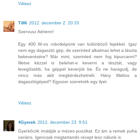
Válasz
TiMi
2012. december 2. 20:33
Szervusz Adrienn!
Egy 400 W-os robotképünk van különböző fejekkel. Igaz
nem egy dagasztó gép, de szerinted alkalmas lehet a tészta
bekeverésére? Már mint, szerinted nem fog kipurcanni?
Illetve kézzel is belehet-e keverni a tésztát, vagy
levegősebb, ha géppel keverjük be. És ne haragudj, de
nincs más akit megkérdezhetnék: Hány Wattos a
dagasztógéped? Egyszer szeretnék egy ilyet.
Válasz
4Gyerek
2012. december 23. 9:51
Gyerkőcök imádják a mézes puszikat. Ez ám a remek puha
variáns. Igencsak megtartandó recept lesz nálunk is.