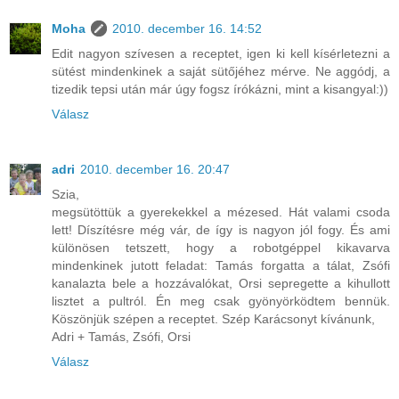
Moha
2010. december 16. 14:52
Edit nagyon szívesen a receptet, igen ki kell kísérletezni a
sütést mindenkinek a saját sütőjéhez mérve. Ne aggódj, a
tizedik tepsi után már úgy fogsz írókázni, mint a kisangyal:))
Válasz
adri
2010. december 16. 20:47
Szia,
megsütöttük a gyerekekkel a mézesed. Hát valami csoda
lett! Díszítésre még vár, de így is nagyon jól fogy. És ami
különösen tetszett, hogy a robotgéppel kikavarva
mindenkinek jutott feladat: Tamás forgatta a tálat, Zsófi
kanalazta bele a hozzávalókat, Orsi sepregette a kihullott
lisztet a pultról. Én meg csak gyönyörködtem bennük.
Köszönjük szépen a receptet. Szép Karácsonyt kívánunk,
Adri + Tamás, Zsófi, Orsi
Válasz