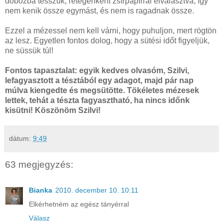
dobozba tesszük, rétegenként zsírpapírral elválasztva, így
nem kenik össze egymást, és nem is ragadnak össze.
Ezzel a mézessel nem kell várni, hogy puhuljon, mert rögtön
az lesz. Egyetlen fontos dolog, hogy a sütési időt figyeljük,
ne süssük túl!
Fontos tapasztalat: egyik kedves olvasóm, Szilvi,
lefagyasztott a tésztából egy adagot, majd pár nap
múlva kiengedte és megsütötte. Tökéletes mézesek
lettek, tehát a tészta fagyasztható, ha nincs időnk
kisütni! Köszönöm Szilvi!
dátum:
9:49
63 megjegyzés:
Bianka
2010. december 10. 10:11
Elkérhetném az egész tányérral
Válasz