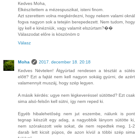
Kedves Moha,
Elkészítettem a mézespuszikat, isteni finom.
Azt szerettem volna megkérdezni, hogy nekem valami oknál
fogva nagyon sok a tetején berepedezett. Nem tudom, hogy
így kell e kinézniük, vagy valamit elszúrtam?��
Válaszodat előre is köszönöm☺️
Válasz
Moha
2017. december 18. 20:18
Kedves Névtelen! Átgyúrtad rendesen a tésztát a sütés
előtt? Ezt a fajtát nem kell nagyon sokáig gyúrni, de azért
valamennyit muszáj, hogy szép legyen.
A másik kérdés: ugye nem légkeveréssel sütötted? Ezt csak
sima alsó-felsőn kell sütni, így nem reped ki.
Egyéb hibalehetőség nem jut eszembe, nálunk is pont
tegnap készült egy adag, a nagyobbik lányom sütötte ki,
nem szórakozott vele sokat, de nem repedtek meg. 1-2
darab lett kicsit púpos, de azon kívül a többi szép sima