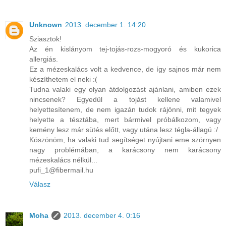
Unknown
2013. december 1. 14:20
Sziasztok!
Az én kislányom tej-tojás-rozs-mogyoró és kukorica
allergiás.
Ez a mézeskalács volt a kedvence, de így sajnos már nem
készíthetem el neki :(
Tudna valaki egy olyan átdolgozást ajánlani, amiben ezek
nincsenek? Egyedül a tojást kellene valamivel
helyettesítenem, de nem igazán tudok rájönni, mit tegyek
helyette a tésztába, mert bármivel próbálkozom, vagy
kemény lesz már sütés előtt, vagy utána lesz tégla-állagú :/
Köszönöm, ha valaki tud segítséget nyújtani eme szörnyen
nagy problémában, a karácsony nem karácsony
mézeskalács nélkül...
pufi_1@fibermail.hu
Válasz
Moha
2013. december 4. 0:16