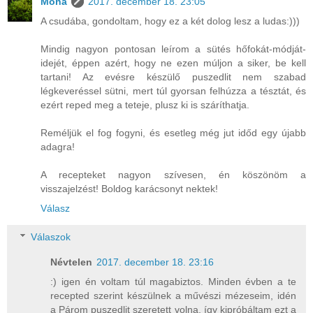
Moha
2017. december 18. 23:05
A csudába, gondoltam, hogy ez a két dolog lesz a ludas:)))
Mindig nagyon pontosan leírom a sütés hőfokát-módját-
idejét, éppen azért, hogy ne ezen múljon a siker, be kell
tartani! Az evésre készülő puszedlit nem szabad
légkeveréssel sütni, mert túl gyorsan felhúzza a tésztát, és
ezért reped meg a teteje, plusz ki is száríthatja.
Reméljük el fog fogyni, és esetleg még jut időd egy újabb
adagra!
A recepteket nagyon szívesen, én köszönöm a
visszajelzést! Boldog karácsonyt nektek!
Válasz
Válaszok
Névtelen
2017. december 18. 23:16
:) igen én voltam túl magabiztos. Minden évben a te
recepted szerint készülnek a művészi mézeseim, idén
a Párom puszedlit szeretett volna, így kipróbáltam ezt a