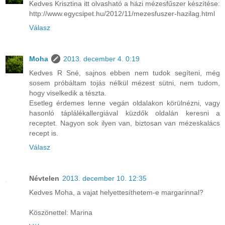
Kedves Krisztina itt olvasható a házi mézesfűszer készítése:
http://www.egycsipet.hu/2012/11/mezesfuszer-hazilag.html
Válasz
Moha
2013. december 4. 0:19
Kedves R Sné, sajnos ebben nem tudok segíteni, még
sosem próbáltam tojás nélkül mézest sütni, nem tudom,
hogy viselkedik a tészta.
Esetleg érdemes lenne vegán oldalakon körülnézni, vagy
hasonló táplálékallergiával küzdők oldalán keresni a
receptet. Nagyon sok ilyen van, biztosan van mézeskalács
recept is.
Válasz
Névtelen
2013. december 10. 12:35
Kedves Moha, a vajat helyettesíthetem-e margarinnal?
Köszönettel: Marina