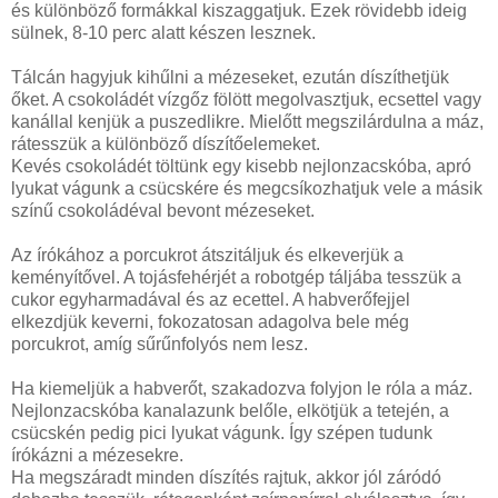
és különböző formákkal kiszaggatjuk. Ezek rövidebb ideig
sülnek, 8-10 perc alatt készen lesznek.
Tálcán hagyjuk kihűlni a mézeseket, ezután díszíthetjük
őket. A csokoládét vízgőz fölött megolvasztjuk, ecsettel vagy
kanállal kenjük a puszedlikre. Mielőtt megszilárdulna a máz,
rátesszük a különböző díszítőelemeket.
Kevés csokoládét töltünk egy kisebb nejlonzacskóba, apró
lyukat vágunk a csücskére és megcsíkozhatjuk vele a másik
színű csokoládéval bevont mézeseket.
Az írókához a porcukrot átszitáljuk és elkeverjük a
keményítővel. A tojásfehérjét a robotgép táljába tesszük a
cukor egyharmadával és az ecettel. A habverőfejjel
elkezdjük keverni, fokozatosan adagolva bele még
porcukrot, amíg sűrűnfolyós nem lesz.
Ha kiemeljük a habverőt, szakadozva folyjon le róla a máz.
Nejlonzacskóba kanalazunk belőle, elkötjük a tetején, a
csücskén pedig pici lyukat vágunk. Így szépen tudunk
írókázni a mézesekre.
Ha megszáradt minden díszítés rajtuk, akkor jól záródó