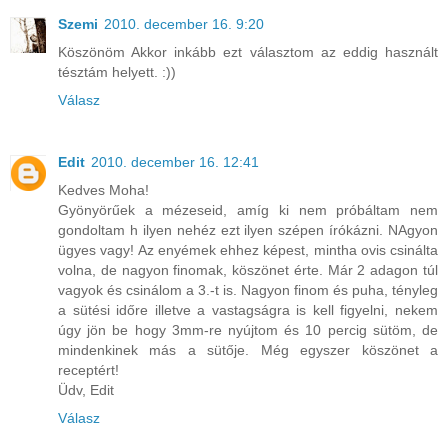
Szemi
2010. december 16. 9:20
Köszönöm Akkor inkább ezt választom az eddig használt
tésztám helyett. :))
Válasz
Edit
2010. december 16. 12:41
Kedves Moha!
Gyönyörűek a mézeseid, amíg ki nem próbáltam nem
gondoltam h ilyen nehéz ezt ilyen szépen írókázni. NAgyon
ügyes vagy! Az enyémek ehhez képest, mintha ovis csinálta
volna, de nagyon finomak, köszönet érte. Már 2 adagon túl
vagyok és csinálom a 3.-t is. Nagyon finom és puha, tényleg
a sütési időre illetve a vastagságra is kell figyelni, nekem
úgy jön be hogy 3mm-re nyújtom és 10 percig sütöm, de
mindenkinek más a sütője. Még egyszer köszönet a
receptért!
Üdv, Edit
Válasz