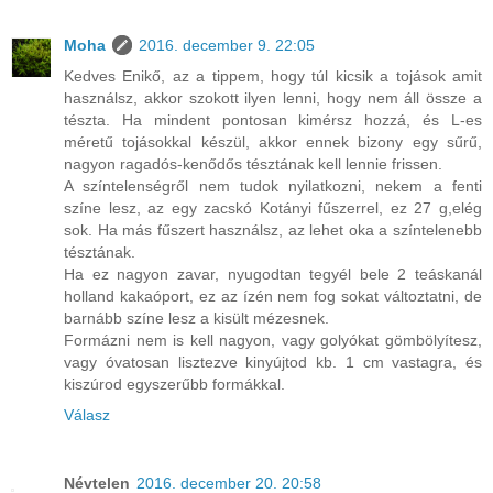
Moha
2016. december 9. 22:05
Kedves Enikő, az a tippem, hogy túl kicsik a tojások amit
használsz, akkor szokott ilyen lenni, hogy nem áll össze a
tészta. Ha mindent pontosan kimérsz hozzá, és L-es
méretű tojásokkal készül, akkor ennek bizony egy sűrű,
nagyon ragadós-kenődős tésztának kell lennie frissen.
A színtelenségről nem tudok nyilatkozni, nekem a fenti
színe lesz, az egy zacskó Kotányi fűszerrel, ez 27 g,elég
sok. Ha más fűszert használsz, az lehet oka a színtelenebb
tésztának.
Ha ez nagyon zavar, nyugodtan tegyél bele 2 teáskanál
holland kakaóport, ez az ízén nem fog sokat változtatni, de
barnább színe lesz a kisült mézesnek.
Formázni nem is kell nagyon, vagy golyókat gömbölyítesz,
vagy óvatosan lisztezve kinyújtod kb. 1 cm vastagra, és
kiszúrod egyszerűbb formákkal.
Válasz
Névtelen
2016. december 20. 20:58