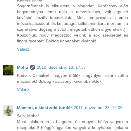
Sógornőmnek is elküldtem a blogodat, Karácsony előtt
hagyományos téma nála a mézeskalács, volt egy-két
kevésbé pozitív tapasztalata. Most megcsinálta a puha
mézeskalácsodat, és két adagot kellett mindjárt, mert amit a
szeretetvendégségre sütött, megették otthon a gyerekek :)
Köszönjük, hogy megosztod velünk a sok szépséget és
finom receptet! Boldog ünnepeket kívánok!
Válasz
Moha
2010. december 18. 17:37
Kedves Cimbilimbi nagyon örülök, hogy ilyen sikere volt a
mézesnek! Boldog karácsonyt kívánok nektek!
Válasz
Maminti, a kicsi zöld tündér
2011. november 25. 19:09
Szia, Moha!
Most találtam rá a blogodra és nagyon hálás vagyok a
receptekért! Eléggé ügyetlen vagyok a konyhában (inkább