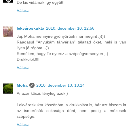
De kis vidámak így együtt!
Válasz
lekvároskukta
2010. december 10. 12:56
Jaj, Moha mennyire gyönyörűek már megint :))))
Ráadásul "Anyukám tányérján" tálaltad őket, neki is van
ilyen jó régóta ;-))
Remélem, hogy Te nyersz a szépségversenyen ;-)
Drukkolok!!!!
Válasz
Moha
2010. december 10. 13:14
Anazar köszi, tényleg azok:)
Lekvároskukta köszönöm, a drukkolást is, bár azt hiszem itt
az ismerősök sokasága dönt, nem pedig a mézesek
szépsége.
Válasz