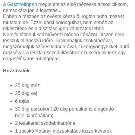
A
Gasztrotippen
megjelent az első mézeskalácsos cikkem,
nemsokára jön a folytatás...
Ebben a részben az evésre készülő, rögtön puha mézest
mutatom be. Ezzel bárki boldogulhat, nem nehéz az
elkészítése és a díszítése igen változatos lehet.
Nem feltétlenül kell művészi módon írókázni, hiszen nem
tesszük el hosszú időre. Bevonhatjuk csokoládéval,
megszórhatjuk színes tortadarával, cukorgyöngyökkel, apró
drazséval. A tészta összeállításához szükségünk lesz egy
dagasztókaros robotgépre.
Hozzávalók:
25 dkg méz
25 dkg vaj
6 tojás
30 dkg porcukor ( 20 dkg porcukor is elegendő
bele, kipróbáltam)
2 teáskanál szódabikarbóna
1 zacskó Kotányi mézeskalács fűszerkeverék