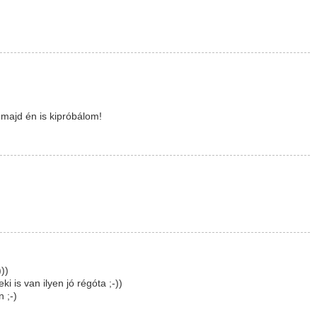
, majd én is kipróbálom!
))
i is van ilyen jó régóta ;-))
 ;-)