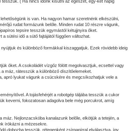
 tesszük. ( Ha nincs időnk kisütni az egészet, egy-két napig
bb lehetőségünk is van. Ha nagyon hamar szeretnénk elkészülni,
tmérőjű rudat formázunk belőle. Minden rudat 10 részre vágunk,
apíros tepsire tesszük egymástól kétujjnyira őket.
 a sütési idő a sütő fajtájától függően változhat.
nyújtjuk és különböző formákkal kiszaggatjuk. Ezek rövidebb ideig
jük őket. A csokoládét vízgőz fölött megolvasztjuk, ecsettel vagy
na a máz, rátesszük a különböző díszítőelemeket.
a, apró lyukat vágunk a csücskére és megcsíkozhatjuk vele a
keményítővel. A tojásfehérjét a robotgép táljába tesszük a cukor
djük keverni, fokozatosan adagolva bele még porcukrot, amíg
 a máz. Nejlonzacskóba kanalazunk belőle, elkötjük a tetején, a
nk írókázni a mézesekre.
ódó dobozba tesszük, rétegenként zsírpapírral elválasztva, így