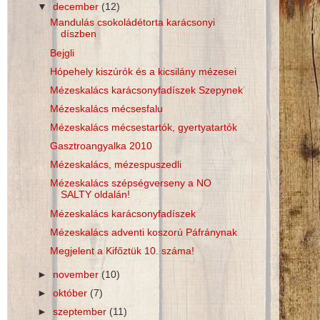
▼
december
(12)
Mandulás csokoládétorta karácsonyi
díszben
Bejgli
Hópehely kiszúrók és a kicsilány mézesei
Mézeskalács karácsonyfadíszek Szepynek
Mézeskalács mécsesfalu
Mézeskalács mécsestartók, gyertyatartók
Gasztroangyalka 2010
Mézeskalács, mézespuszedli
Mézeskalács szépségverseny a NO
SALTY oldalán!
Mézeskalács karácsonyfadíszek
Mézeskalács adventi koszorú Páfránynak
Megjelent a Kifőztük 10. száma!
►
november
(10)
►
október
(7)
►
szeptember
(11)