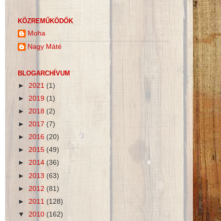
KÖZREMŰKÖDŐK
Moha
Nagy Máté
BLOGARCHÍVUM
►
2021
(1)
►
2019
(1)
►
2018
(2)
►
2017
(7)
►
2016
(20)
►
2015
(49)
►
2014
(36)
►
2013
(63)
►
2012
(81)
►
2011
(128)
▼
2010
(162)