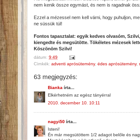
nem kenik össze egymást, és nem is ragadnak öss
Ezzel a mézessel nem kell várni, hogy puhuljon, mert 
ne süssük túl!
Fontos tapasztalat: egyik kedves olvasóm, Szilvi
kiengedte és megsütötte. Tökéletes mézesek lettek
Köszönöm Szilvi!
dátum:
9:49
Címkék:
adventi aprósütemény
,
édes aprósütemény
,
63 megjegyzés:
Bianka
írta...
Elkérhetném az egész tányérral
2010. december 10. 10:11
nagyi50
írta...
Isteni!
Én már megsütöttem 1/2 adagot belőle és nagyo