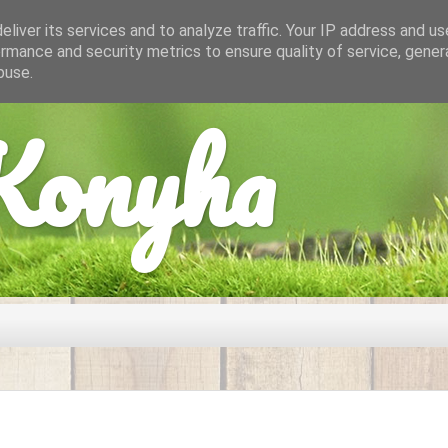
liver its services and to analyze traffic. Your IP address and u
rmance and security metrics to ensure quality of service, gene
buse.
onyha