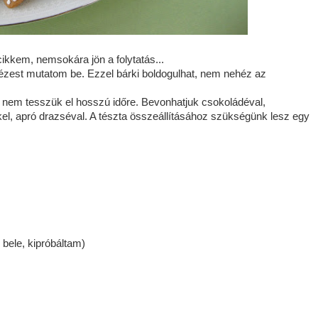
kkem, nemsokára jön a folytatás...
ézest mutatom be. Ezzel bárki boldogulhat, nem nehéz az
n nem tesszük el hosszú időre. Bevonhatjuk csokoládéval,
el, apró drazséval. A tészta összeállításához szükségünk lesz egy
 bele, kipróbáltam)
k