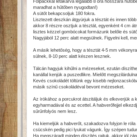
Folpackkal letakarva legalább 8 óra hosszára hűtőbe
maradhat a hűtőben nyugodtan!)
A sütőt bekapcsoljuk 180 fokra.
Lisztezett deszkán átgyúrjuk a tésztát és innen tö
akkor 8 részre osztjuk a tésztát, egyenként 4 cm á
lisztes kézzel gombócokat formázunk belőle és sütőp
Nagyjából 12 perc alatt megsülnek. Figyelni kell, mert
A másik lehetőség, hogy a tésztát 4-5 mm vékonyra 
sülnek, 8-10 perc alatt készen lesznek.
Tálcán hagyjuk kihűlni a mézeseket, ezután díszíthet
kanállal kenjük a puszedlikre. Mielőtt megszilárdul
Kevés csokoládét töltünk egy kisebb nejlonzacskób
másik színű csokoládéval bevont mézeseket.
Az írókához a porcukrot átszitáljuk és elkeverjük a 
egyharmadával és az ecettel. A habverőfejjel elkez
sűrűnfolyós nem lesz.
Ha kiemeljük a habverőt, szakadozva folyjon le róla
csücskén pedig pici lyukat vágunk. Így szépen tudu
Ha megszáradt minden díszítés rajtuk, akkor jól zár