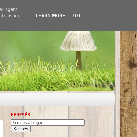
ser-agent
rate usage
LEARN MORE
GOT IT
KERESÉS