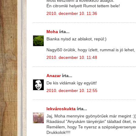
Most készítem a következő adagot.
Én citromlé helyett Rumot tettem bele!
2010. december 10. 11:36
Moha
írta...
Bianka nyisd az ablakot, repül:)
Nagyi50 örülök, hogy ízlett, rummal is jó lehet
2010. december 10. 11:48
Anazar
írta...
De kis vidámak így együtt!
2010. december 10. 12:55
lekvároskukta
írta...
Jaj, Moha mennyire gyönyörűek már megint :))
Ráadásul "Anyukám tányérján" tálaltad őket, nek
Remélem, hogy Te nyersz a szépségversenyen
Drukkolok!!!!