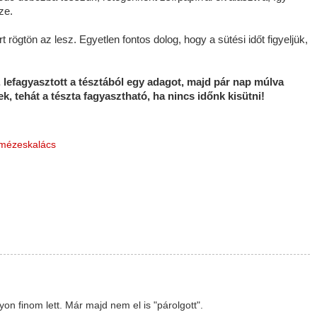
ze.
rögtön az lesz. Egyetlen fontos dolog, hogy a sütési időt figyeljük,
, lefagyasztott a tésztából egy adagot, majd pár nap múlva
, tehát a tészta fagyasztható, ha nincs időnk kisütni!
mézeskalács
n finom lett. Már majd nem el is "párolgott".