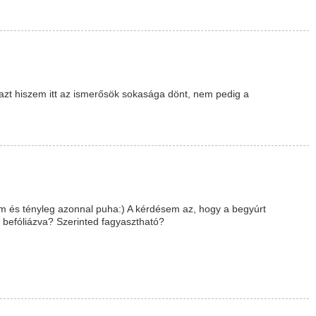
azt hiszem itt az ismerősök sokasága dönt, nem pedig a
om és tényleg azonnal puha:) A kérdésem az, hogy a begyúrt
 befóliázva? Szerinted fagyasztható?