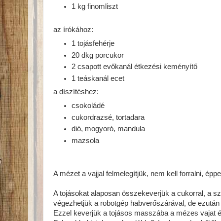
1 kg finomliszt
az írókához:
1 tojásfehérje
20 dkg porcukor
2 csapott evőkanál étkezési keményítő
1 teáskanál ecet
a díszítéshez:
csokoládé
cukordrazsé, tortadara
dió, mogyoró, mandula
mazsola
A mézet a vajjal felmelegítjük, nem kell forralni, épp
A tojásokat alaposan összekeverjük a cukorral, a sz
végezhetjük a robotgép habverőszárával, de ezután 
Ezzel keverjük a tojásos masszába a mézes vajat és a