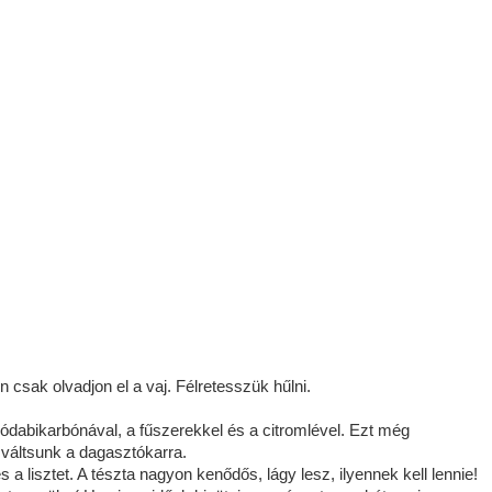
en csak olvadjon el a vaj. Félretesszük hűlni.
ódabikarbónával, a fűszerekkel és a citromlével. Ezt még
váltsunk a dagasztókarra.
 lisztet. A tészta nagyon kenődős, lágy lesz, ilyennek kell lennie!