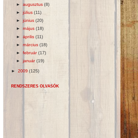
►
augusztus
(8)
►
július
(11)
►
június
(20)
►
május
(18)
►
április
(11)
►
március
(18)
►
február
(17)
►
január
(19)
►
2009
(125)
RENDSZERES OLVASÓK