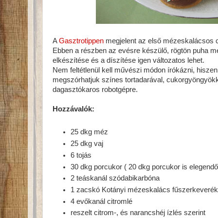
A
Gasztrotippen
megjelent az első mézeskalácsos ci
Ebben a részben az evésre készülő, rögtön puha m
elkészítése és a díszítése igen változatos lehet.
Nem feltétlenül kell művészi módon írókázni, hisze
megszórhatjuk színes tortadarával, cukorgyöngyökk
dagasztókaros robotgépre.
Hozzávalók:
25 dkg méz
25 dkg vaj
6 tojás
30 dkg porcukor ( 20 dkg porcukor is elegendő
2 teáskanál szódabikarbóna
1 zacskó Kotányi mézeskalács fűszerkeveré
4 evőkanál citromlé
reszelt citrom-, és narancshéj ízlés szerint