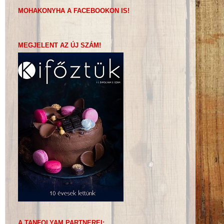
MOHAKONYHA A FACEBOOKON IS!
MEGJELENT AZ ÚJ SZÁM!
A TANFOLYAM PARTNEREI: