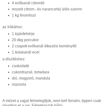
4 evőkanál citromlé
reszelt citrom-, és narancshéj ízlés szerint
1 kg finomliszt
az írókához:
1 tojásfehérje
20 dkg porcukor
2 csapott evőkanál étkezési keményítő
1 teáskanál ecet
a díszítéshez:
csokoládé
cukordrazsé, tortadara
dió, mogyoró, mandula
mazsola
A mézet a vajjal felmelegítjük, nem kell forralni, éppen csak
olvadjon el a vaj. Félretesszük hűlni.