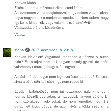
Kedves Moha,
Elkészítettem a mézespuszikat, isteni finom.
Azt szerettem volna megkérdezni, hogy nekem valami oknál
fogva nagyon sok a tetején berepedezett. Nem tudom, hogy
így kell e kinézniük, vagy valamit elszúrtam?��
Válaszodat előre is köszönöm☺️
Válasz
Moha
2017. december 18. 20:18
Kedves Névtelen! Átgyúrtad rendesen a tésztát a sütés
előtt? Ezt a fajtát nem kell nagyon sokáig gyúrni, de azért
valamennyit muszáj, hogy szép legyen.
A másik kérdés: ugye nem légkeveréssel sütötted? Ezt csak
sima alsó-felsőn kell sütni, így nem reped ki.
Egyéb hibalehetőség nem jut eszembe, nálunk is pont
tegnap készült egy adag, a nagyobbik lányom sütötte ki,
nem szórakozott vele sokat, de nem repedtek meg. 1-2
darab lett kicsit púpos, de azon kívül a többi szép sima