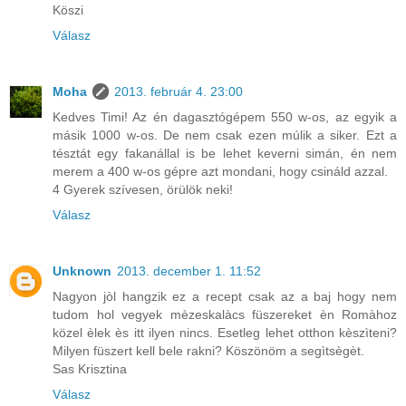
Köszi
Válasz
Moha
2013. február 4. 23:00
Kedves Timi! Az én dagasztógépem 550 w-os, az egyik a
másik 1000 w-os. De nem csak ezen múlik a siker. Ezt a
tésztát egy fakanállal is be lehet keverni simán, én nem
merem a 400 w-os gépre azt mondani, hogy csináld azzal.
4 Gyerek szívesen, örülök neki!
Válasz
Unknown
2013. december 1. 11:52
Nagyon jòl hangzik ez a recept csak az a baj hogy nem
tudom hol vegyek mèzeskalàcs füszereket èn Romàhoz
közel èlek ès itt ilyen nincs. Esetleg lehet otthon kèszìteni?
Milyen füszert kell bele rakni? Köszönöm a segìtsègèt.
Sas Krisztina
Válasz