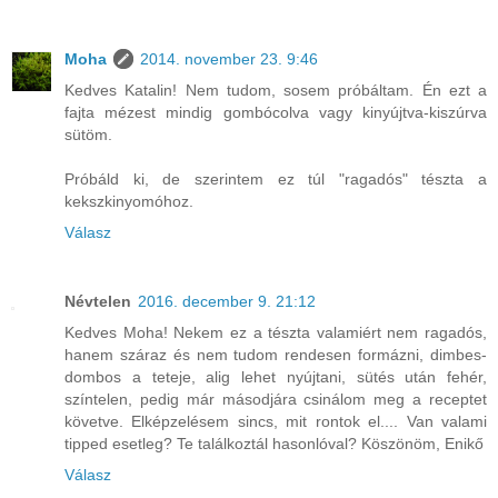
Moha
2014. november 23. 9:46
Kedves Katalin! Nem tudom, sosem próbáltam. Én ezt a
fajta mézest mindig gombócolva vagy kinyújtva-kiszúrva
sütöm.
Próbáld ki, de szerintem ez túl "ragadós" tészta a
kekszkinyomóhoz.
Válasz
Névtelen
2016. december 9. 21:12
Kedves Moha! Nekem ez a tészta valamiért nem ragadós,
hanem száraz és nem tudom rendesen formázni, dimbes-
dombos a teteje, alig lehet nyújtani, sütés után fehér,
színtelen, pedig már másodjára csinálom meg a receptet
követve. Elképzelésem sincs, mit rontok el.... Van valami
tipped esetleg? Te találkoztál hasonlóval? Köszönöm, Enikő
Válasz