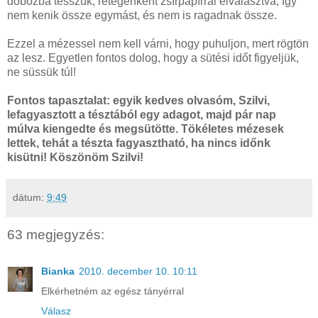
dobozba tesszük, rétegenként zsírpapírral elválasztva, így
nem kenik össze egymást, és nem is ragadnak össze.
Ezzel a mézessel nem kell várni, hogy puhuljon, mert rögtön
az lesz. Egyetlen fontos dolog, hogy a sütési időt figyeljük,
ne süssük túl!
Fontos tapasztalat: egyik kedves olvasóm, Szilvi,
lefagyasztott a tésztából egy adagot, majd pár nap
múlva kiengedte és megsütötte. Tökéletes mézesek
lettek, tehát a tészta fagyasztható, ha nincs időnk
kisütni! Köszönöm Szilvi!
dátum:
9:49
63 megjegyzés:
Bianka
2010. december 10. 10:11
Elkérhetném az egész tányérral
Válasz