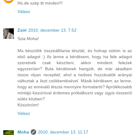
Hú.de szép itt minden!!!
Válasz
Zsiri
2010. december 13. 7:52
Szia Moha!
Ma készülök összeállítania tésztát, és holnap sütöm is az
első adagot :) Az lenne a kérdésem, hogy ha fele adagot
szeretnék csak készíteni, akkor mindent felezek
egyszerűen? Buta kérdésnek hangzik, de már akadtam
össze olyan recepttel, ahol a nedves hozzávalók arányai
változtak a liszt csökkentésével. Másik kérdésem az lenne,
hogy az ennivaló tészta mennyire formatartó? Aprólékosabb
mintájú kiszúróval érdemes próbálkozni vagy úgyis összenő
sülés közben?
Köszönöm!
Válasz
Moha
2010. december 13. 11:17