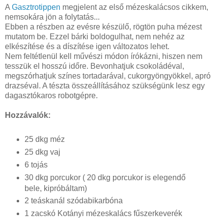
A
Gasztrotippen
megjelent az első mézeskalácsos cikkem,
nemsokára jön a folytatás...
Ebben a részben az evésre készülő, rögtön puha mézest
mutatom be. Ezzel bárki boldogulhat, nem nehéz az
elkészítése és a díszítése igen változatos lehet.
Nem feltétlenül kell művészi módon írókázni, hiszen nem
tesszük el hosszú időre. Bevonhatjuk csokoládéval,
megszórhatjuk színes tortadarával, cukorgyöngyökkel, apró
drazséval. A tészta összeállításához szükségünk lesz egy
dagasztókaros robotgépre.
Hozzávalók:
25 dkg méz
25 dkg vaj
6 tojás
30 dkg porcukor ( 20 dkg porcukor is elegendő
bele, kipróbáltam)
2 teáskanál szódabikarbóna
1 zacskó Kotányi mézeskalács fűszerkeverék