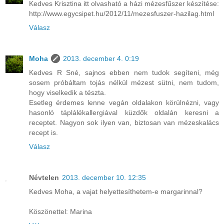
Kedves Krisztina itt olvasható a házi mézesfűszer készítése:
http://www.egycsipet.hu/2012/11/mezesfuszer-hazilag.html
Válasz
Moha
2013. december 4. 0:19
Kedves R Sné, sajnos ebben nem tudok segíteni, még
sosem próbáltam tojás nélkül mézest sütni, nem tudom,
hogy viselkedik a tészta.
Esetleg érdemes lenne vegán oldalakon körülnézni, vagy
hasonló táplálékallergiával küzdők oldalán keresni a
receptet. Nagyon sok ilyen van, biztosan van mézeskalács
recept is.
Válasz
Névtelen
2013. december 10. 12:35
Kedves Moha, a vajat helyettesíthetem-e margarinnal?
Köszönettel: Marina