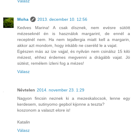
Válasz
Moha
2013. december 10. 12:56
Kedves Marina! A csak dísznek, nem evésre sütött
mézeseknél én is használok margarint, de ennél a
receptnél nem. Ha nem tejallergia miatt kell a margarin,
akkor azt mondom, hogy inkább ne cseréld le a vajat.
Egészen más az íze vajjal, és nyilván nem csinálsz 15 kiló
mézest, ehhez érdemes megvenni a drágább vajat. Jó
sütést, remélem ízleni fog a mézes!
Válasz
Névtelen
2014. november 23. 1:29
Nagyon fincsin neznek ki a mezeskalocsok, lenne egy
kerdesem, sutinyomo gepbol kijonne a teszta?
koszonom a valaszt elore is!
Katalin
Válasz