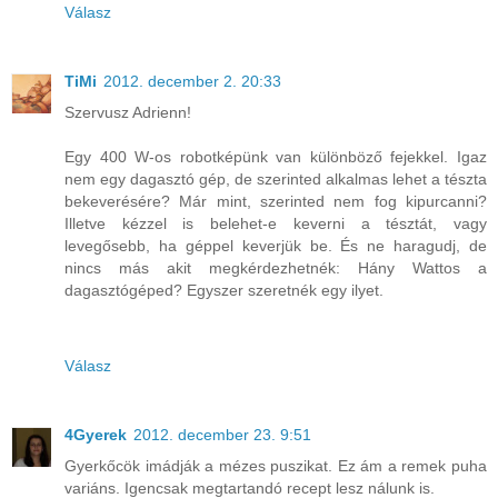
Válasz
TiMi
2012. december 2. 20:33
Szervusz Adrienn!
Egy 400 W-os robotképünk van különböző fejekkel. Igaz
nem egy dagasztó gép, de szerinted alkalmas lehet a tészta
bekeverésére? Már mint, szerinted nem fog kipurcanni?
Illetve kézzel is belehet-e keverni a tésztát, vagy
levegősebb, ha géppel keverjük be. És ne haragudj, de
nincs más akit megkérdezhetnék: Hány Wattos a
dagasztógéped? Egyszer szeretnék egy ilyet.
Válasz
4Gyerek
2012. december 23. 9:51
Gyerkőcök imádják a mézes puszikat. Ez ám a remek puha
variáns. Igencsak megtartandó recept lesz nálunk is.