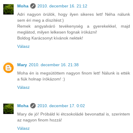
Moha
2010. december 16. 21:12
Adri nagyon örülök, hogy ilyen sikeres lett! Néha nálunk
sem éri meg a díszítést:)
Remek angyalváró tevékenység a gyerekekkel, majd
meglátod, milyen lelkesen fognak írókázni!
Boldog Karácsonyt kívánok nektek!
Válasz
Mary
2010. december 16. 21:38
Moha én is megsütöttem nagyon finom lett! Nálunk is ették
a fiúk holnap írókázom! :)
Válasz
Moha
2010. december 17. 0:02
Mary de jó! Próbáld ki étcsokoládé bevonattal is, szerintem
az nagyon finom hozzá!
Válasz