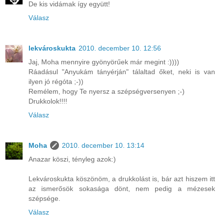
De kis vidámak így együtt!
Válasz
lekvároskukta
2010. december 10. 12:56
Jaj, Moha mennyire gyönyörűek már megint :))))
Ráadásul "Anyukám tányérján" tálaltad őket, neki is van
ilyen jó régóta ;-))
Remélem, hogy Te nyersz a szépségversenyen ;-)
Drukkolok!!!!
Válasz
Moha
2010. december 10. 13:14
Anazar köszi, tényleg azok:)
Lekvároskukta köszönöm, a drukkolást is, bár azt hiszem itt
az ismerősök sokasága dönt, nem pedig a mézesek
szépsége.
Válasz