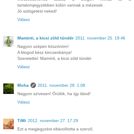
tartalomjegyzékben külön vannak a mézesek.
Jó sütögetést neked!
Válasz
Maminti, a kicsi zöld tündér
2011. november 25. 19:46
Nagyon szépen köszönöm!
A blogod kész kincsesbánya!
Szeretettel: Maminti, a kicsi zöld tündér
Válasz
Moha
2011. november 28. 1:08
Nagyon szívesen! Örülök, ha így látod!
Válasz
TiMi
2012. november 27. 17:29
Ezt a megjegyzést eltávolította a szerző.