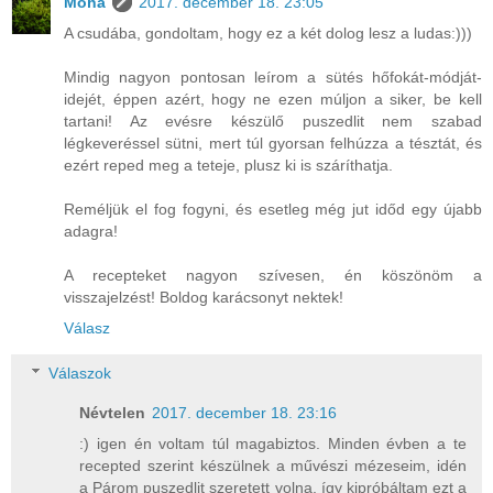
Moha
2017. december 18. 23:05
A csudába, gondoltam, hogy ez a két dolog lesz a ludas:)))
Mindig nagyon pontosan leírom a sütés hőfokát-módját-
idejét, éppen azért, hogy ne ezen múljon a siker, be kell
tartani! Az evésre készülő puszedlit nem szabad
légkeveréssel sütni, mert túl gyorsan felhúzza a tésztát, és
ezért reped meg a teteje, plusz ki is száríthatja.
Reméljük el fog fogyni, és esetleg még jut időd egy újabb
adagra!
A recepteket nagyon szívesen, én köszönöm a
visszajelzést! Boldog karácsonyt nektek!
Válasz
Válaszok
Névtelen
2017. december 18. 23:16
:) igen én voltam túl magabiztos. Minden évben a te
recepted szerint készülnek a művészi mézeseim, idén
a Párom puszedlit szeretett volna, így kipróbáltam ezt a