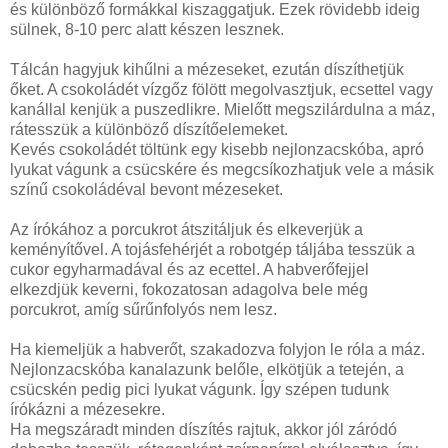
és különböző formákkal kiszaggatjuk. Ezek rövidebb ideig
sülnek, 8-10 perc alatt készen lesznek.
Tálcán hagyjuk kihűlni a mézeseket, ezután díszíthetjük
őket. A csokoládét vízgőz fölött megolvasztjuk, ecsettel vagy
kanállal kenjük a puszedlikre. Mielőtt megszilárdulna a máz,
rátesszük a különböző díszítőelemeket.
Kevés csokoládét töltünk egy kisebb nejlonzacskóba, apró
lyukat vágunk a csücskére és megcsíkozhatjuk vele a másik
színű csokoládéval bevont mézeseket.
Az írókához a porcukrot átszitáljuk és elkeverjük a
keményítővel. A tojásfehérjét a robotgép táljába tesszük a
cukor egyharmadával és az ecettel. A habverőfejjel
elkezdjük keverni, fokozatosan adagolva bele még
porcukrot, amíg sűrűnfolyós nem lesz.
Ha kiemeljük a habverőt, szakadozva folyjon le róla a máz.
Nejlonzacskóba kanalazunk belőle, elkötjük a tetején, a
csücskén pedig pici lyukat vágunk. Így szépen tudunk
írókázni a mézesekre.
Ha megszáradt minden díszítés rajtuk, akkor jól záródó