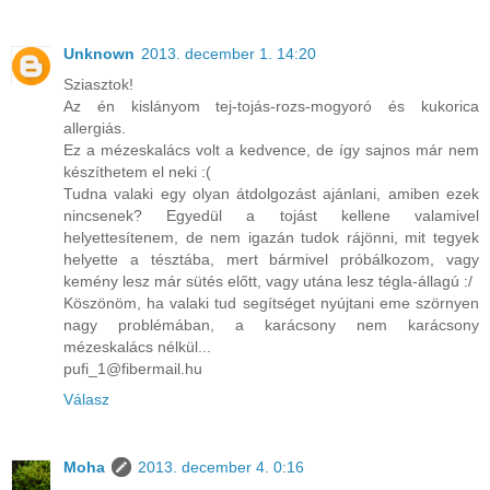
Unknown
2013. december 1. 14:20
Sziasztok!
Az én kislányom tej-tojás-rozs-mogyoró és kukorica
allergiás.
Ez a mézeskalács volt a kedvence, de így sajnos már nem
készíthetem el neki :(
Tudna valaki egy olyan átdolgozást ajánlani, amiben ezek
nincsenek? Egyedül a tojást kellene valamivel
helyettesítenem, de nem igazán tudok rájönni, mit tegyek
helyette a tésztába, mert bármivel próbálkozom, vagy
kemény lesz már sütés előtt, vagy utána lesz tégla-állagú :/
Köszönöm, ha valaki tud segítséget nyújtani eme szörnyen
nagy problémában, a karácsony nem karácsony
mézeskalács nélkül...
pufi_1@fibermail.hu
Válasz
Moha
2013. december 4. 0:16