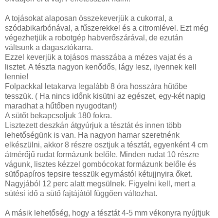
A tojásokat alaposan összekeverjük a cukorral, a
szódabikarbónával, a fűszerekkel és a citromlével. Ezt még
végezhetjük a robotgép habverőszárával, de ezután
váltsunk a dagasztókarra.
Ezzel keverjük a tojásos masszába a mézes vajat és a
lisztet. A tészta nagyon kenődős, lágy lesz, ilyennek kell
lennie!
Folpackkal letakarva legalább 8 óra hosszára hűtőbe
tesszük. ( Ha nincs időnk kisütni az egészet, egy-két napig
maradhat a hűtőben nyugodtan!)
A sütőt bekapcsoljuk 180 fokra.
Lisztezett deszkán átgyúrjuk a tésztát és innen több
lehetőségünk is van. Ha nagyon hamar szeretnénk
elkészülni, akkor 8 részre osztjuk a tésztát, egyenként 4 cm
átmérőjű rudat formázunk belőle. Minden rudat 10 részre
vágunk, lisztes kézzel gombócokat formázunk belőle és
sütőpapíros tepsire tesszük egymástól kétujjnyira őket.
Nagyjából 12 perc alatt megsülnek. Figyelni kell, mert a
sütési idő a sütő fajtájától függően változhat.
A másik lehetőség, hogy a tésztát 4-5 mm vékonyra nyújtjuk