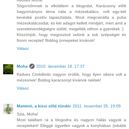
Sógornőmnek is elküldtem a blogodat, Karácsony előtt
hagyományos téma nála a mézeskalács, volt egy-két
kevésbé pozitív tapasztalata. Most megcsinálta a puha
mézeskalácsodat, és két adagot kellett mindjárt, mert amit a
szeretetvendégségre sütött, megették otthon a gyerekek :)
Köszönjük, hogy megosztod velünk a sok szépséget és
finom receptet! Boldog ünnepeket kívánok!
Válasz
Moha
2010. december 18. 17:37
Kedves Cimbilimbi nagyon örülök, hogy ilyen sikere volt a
mézesnek! Boldog karácsonyt kívánok nektek!
Válasz
Maminti, a kicsi zöld tündér
2011. november 25. 19:09
Szia, Moha!
Most találtam rá a blogodra és nagyon hálás vagyok a
receptekért! Eléggé ügyetlen vagyok a konyhában (inkább