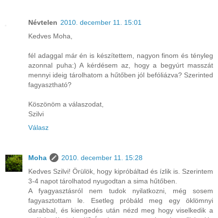
Névtelen
2010. december 11. 15:01
Kedves Moha,
fél adaggal már én is készítettem, nagyon finom és tényleg
azonnal puha:) A kérdésem az, hogy a begyúrt masszát
mennyi ideig tárolhatom a hűtőben jól befóliázva? Szerinted
fagyasztható?
Köszönöm a válaszodat,
Szilvi
Válasz
Moha
2010. december 11. 15:28
Kedves Szilvi! Örülök, hogy kipróbáltad és ízlik is. Szerintem
3-4 napot tárolhatod nyugodtan a sima hűtőben.
A fyagyasztásról nem tudok nyilatkozni, még sosem
fagyasztottam le. Esetleg próbáld meg egy öklömnyi
darabbal, és kiengedés után nézd meg hogy viselkedik a