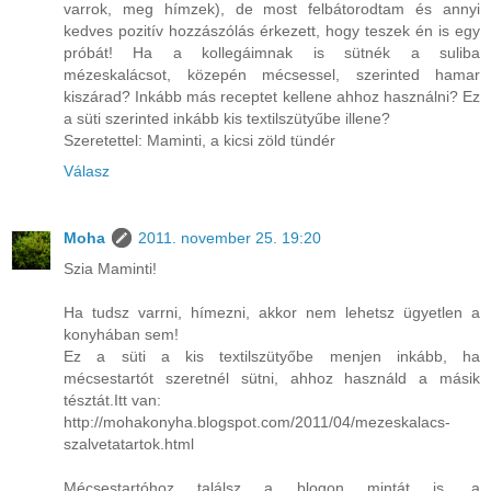
varrok, meg hímzek), de most felbátorodtam és annyi
kedves pozitív hozzászólás érkezett, hogy teszek én is egy
próbát! Ha a kollegáimnak is sütnék a suliba
mézeskalácsot, közepén mécsessel, szerinted hamar
kiszárad? Inkább más receptet kellene ahhoz használni? Ez
a süti szerinted inkább kis textilszütyűbe illene?
Szeretettel: Maminti, a kicsi zöld tündér
Válasz
Moha
2011. november 25. 19:20
Szia Maminti!
Ha tudsz varrni, hímezni, akkor nem lehetsz ügyetlen a
konyhában sem!
Ez a süti a kis textilszütyőbe menjen inkább, ha
mécsestartót szeretnél sütni, ahhoz használd a másik
tésztát.Itt van:
http://mohakonyha.blogspot.com/2011/04/mezeskalacs-
szalvetatartok.html
Mécsestartóhoz találsz a blogon mintát is, a