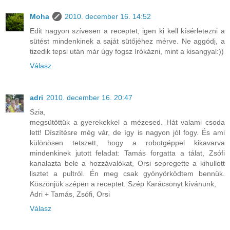
Moha
2010. december 16. 14:52
Edit nagyon szívesen a receptet, igen ki kell kísérletezni a
sütést mindenkinek a saját sütőjéhez mérve. Ne aggódj, a
tizedik tepsi után már úgy fogsz írókázni, mint a kisangyal:))
Válasz
adri
2010. december 16. 20:47
Szia,
megsütöttük a gyerekekkel a mézesed. Hát valami csoda
lett! Díszítésre még vár, de így is nagyon jól fogy. És ami
különösen tetszett, hogy a robotgéppel kikavarva
mindenkinek jutott feladat: Tamás forgatta a tálat, Zsófi
kanalazta bele a hozzávalókat, Orsi sepregette a kihullott
lisztet a pultról. Én meg csak gyönyörködtem bennük.
Köszönjük szépen a receptet. Szép Karácsonyt kívánunk,
Adri + Tamás, Zsófi, Orsi
Válasz