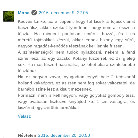
Moha
2016. december 9. 22:05
Kedves Enikő, az a tippem, hogy túl kicsik a tojások amit
használsz, akkor szokott ilyen lenni, hogy nem áll össze a
tészta. Ha mindent pontosan kimérsz hozzá, és L-es
méretű tojásokkal készül, akkor ennek bizony egy sűrű,
nagyon ragadós-kenődős tésztának kell lennie frissen.
A színtelenségről nem tudok nyilatkozni, nekem a fenti
színe lesz, az egy zacskó Kotányi fűszerrel, ez 27 g,elég
sok. Ha más fűszert használsz, az lehet oka a színtelenebb
tésztának.
Ha ez nagyon zavar, nyugodtan tegyél bele 2 teáskanál
holland kakaóport, ez az ízén nem fog sokat változtatni, de
barnább színe lesz a kisült mézesnek.
Formázni nem is kell nagyon, vagy golyókat gömbölyítesz,
vagy óvatosan lisztezve kinyújtod kb. 1 cm vastagra, és
kiszúrod egyszerűbb formákkal.
Válasz
Névtelen
2016. december 20. 20:58