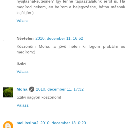
nyújtásnál-sütésnél? Így lenne tapasztalatunk erről is. Ha
megírod nekem, én beírom a bejegyzésbe, hátha másnak
is jól jön:)
Válasz
Névtelen
2010. december 11. 16:52
Köszönöm Moha, a jövő héten ki fogom próbálni és
megírom:)
Szilvi
Válasz
Moha
2010. december 11. 17:32
Szilvi nagyon köszönöm!
Válasz
mellissina2
2010. december 13. 0:20