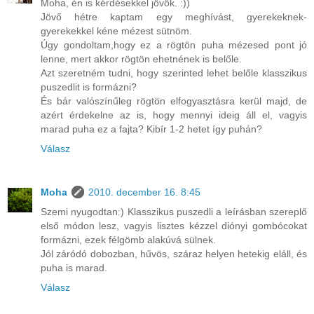
Moha, én is kérdésekkel jövök. :))
Jövő hétre kaptam egy meghívást, gyerekeknek-
gyerekekkel kéne mézest sütnöm.
Úgy gondoltam,hogy ez a rögtön puha mézesed pont jó
lenne, mert akkor rögtön ehetnének is belőle.
Azt szeretném tudni, hogy szerinted lehet belőle klasszikus
puszedlit is formázni?
És bár valószínűleg rögtön elfogyasztásra kerül majd, de
azért érdekelne az is, hogy mennyi ideig áll el, vagyis
marad puha ez a fajta? Kibír 1-2 hetet így puhán?
Válasz
Moha
2010. december 16. 8:45
Szemi nyugodtan:) Klasszikus puszedli a leírásban szereplő
első módon lesz, vagyis lisztes kézzel diónyi gombócokat
formázni, ezek félgömb alakúvá sülnek.
Jól záródó dobozban, hűvös, száraz helyen hetekig eláll, és
puha is marad.
Válasz