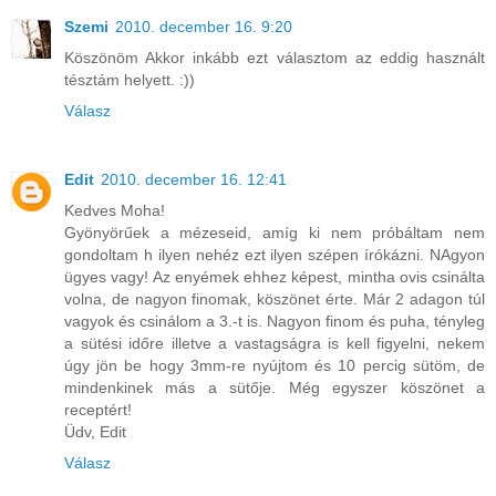
Szemi
2010. december 16. 9:20
Köszönöm Akkor inkább ezt választom az eddig használt
tésztám helyett. :))
Válasz
Edit
2010. december 16. 12:41
Kedves Moha!
Gyönyörűek a mézeseid, amíg ki nem próbáltam nem
gondoltam h ilyen nehéz ezt ilyen szépen írókázni. NAgyon
ügyes vagy! Az enyémek ehhez képest, mintha ovis csinálta
volna, de nagyon finomak, köszönet érte. Már 2 adagon túl
vagyok és csinálom a 3.-t is. Nagyon finom és puha, tényleg
a sütési időre illetve a vastagságra is kell figyelni, nekem
úgy jön be hogy 3mm-re nyújtom és 10 percig sütöm, de
mindenkinek más a sütője. Még egyszer köszönet a
receptért!
Üdv, Edit
Válasz