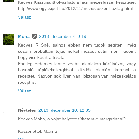
Kedves Krisztina itt olvasható a házi mézesfűszer készítése:
http://www.egycsipet.hu/2012/11/mezesfuszer-hazilag.html
Válasz
Moha
2013. december 4. 0:19
Kedves R Sné, sajnos ebben nem tudok segíteni, még
sosem próbáltam tojás nélkül mézest sütni, nem tudom,
hogy viselkedik a tészta.
Esetleg érdemes lenne vegán oldalakon körülnézni, vagy
hasonló táplálékallergiával küzdők oldalán keresni a
receptet. Nagyon sok ilyen van, biztosan van mézeskalács
recept is.
Válasz
Névtelen
2013. december 10. 12:35
Kedves Moha, a vajat helyettesíthetem-e margarinnal?
Köszönettel: Marina