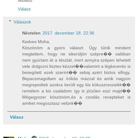
felületű.
Válasz
Válaszok
Névtelen
2017. december 18. 22:36
Kedves Moha,
Köszönöm a gyors választ. Úgy tűnik mindent
megtettem, hogy ne sikerüljön szépre�� valóban
nem gyúrtam át a tésztát, mert annyira szépen lehetett
vele dolgozni lisztes kézzel��valamint a légkeverés is
besegített ezek szerint�� sebaj azért biztos elfogy.
Bepacsmagoltam az írókás mázzal és amik nagyon
megrepedtek azokra került egy kis kókuszreszelék��
remélem a kis családom így is jóízűen eszi majd��
Mégegyszer köszönöm,és a csodás recepteket is
amiket megosztasz velünk��
Válasz