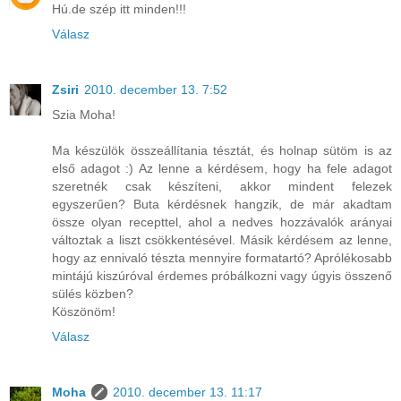
Hú.de szép itt minden!!!
Válasz
Zsiri
2010. december 13. 7:52
Szia Moha!
Ma készülök összeállítania tésztát, és holnap sütöm is az
első adagot :) Az lenne a kérdésem, hogy ha fele adagot
szeretnék csak készíteni, akkor mindent felezek
egyszerűen? Buta kérdésnek hangzik, de már akadtam
össze olyan recepttel, ahol a nedves hozzávalók arányai
változtak a liszt csökkentésével. Másik kérdésem az lenne,
hogy az ennivaló tészta mennyire formatartó? Aprólékosabb
mintájú kiszúróval érdemes próbálkozni vagy úgyis összenő
sülés közben?
Köszönöm!
Válasz
Moha
2010. december 13. 11:17