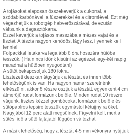
A tojásokat alaposan összekeverjük a cukorral, a
szódabikarbónával, a fűszerekkel és a citromlével. Ezt még
végezhetjük a robotgép habverőszárával, de ezután
váltsunk a dagasztókarra.
Ezzel keverjük a tojásos masszába a mézes vajat és a
lisztet. A tészta nagyon kenődős, lágy lesz, ilyennek kell
lennie!
Folpackkal letakarva legalább 8 óra hosszára hűtőbe
tesszük. ( Ha nincs időnk kisütni az egészet, egy-két napig
maradhat a hűtőben nyugodtan!)
A sütőt bekapcsoljuk 180 fokra.
Lisztezett deszkán átgyúrjuk a tésztát és innen több
lehetőségünk is van. Ha nagyon hamar szeretnénk
elkészülni, akkor 8 részre osztjuk a tésztát, egyenként 4 cm
átmérőjű rudat formázunk belőle. Minden rudat 10 részre
vágunk, lisztes kézzel gombócokat formázunk belőle és
sütőpapíros tepsire tesszük egymástól kétujjnyira őket.
Nagyjából 12 perc alatt megsülnek. Figyelni kell, mert a
sütési idő a sütő fajtájától függően változhat.
A másik lehetőség, hogy a tésztát 4-5 mm vékonyra nyújtjuk