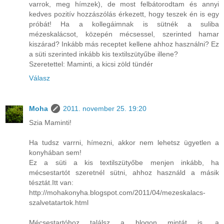
varrok, meg hímzek), de most felbátorodtam és annyi
kedves pozitív hozzászólás érkezett, hogy teszek én is egy
próbát! Ha a kollegáimnak is sütnék a suliba
mézeskalácsot, közepén mécsessel, szerinted hamar
kiszárad? Inkább más receptet kellene ahhoz használni? Ez
a süti szerinted inkább kis textilszütyűbe illene?
Szeretettel: Maminti, a kicsi zöld tündér
Válasz
Moha
2011. november 25. 19:20
Szia Maminti!
Ha tudsz varrni, hímezni, akkor nem lehetsz ügyetlen a
konyhában sem!
Ez a süti a kis textilszütyőbe menjen inkább, ha
mécsestartót szeretnél sütni, ahhoz használd a másik
tésztát.Itt van:
http://mohakonyha.blogspot.com/2011/04/mezeskalacs-
szalvetatartok.html
Mécsestartóhoz találsz a blogon mintát is, a