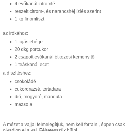
4 evőkanál citromlé
reszelt citrom-, és narancshéj ízlés szerint
1 kg finomliszt
az írókához:
1 tojásfehérje
20 dkg porcukor
2 csapott evőkanál étkezési keményítő
1 teáskanál ecet
a díszítéshez:
csokoládé
cukordrazsé, tortadara
dió, mogyoró, mandula
mazsola
A mézet a vajjal felmelegítjük, nem kell forralni, éppen csak
olvadjon el a vaj. Félretesszük hűlni.