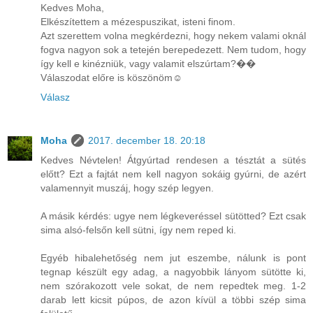
Kedves Moha,
Elkészítettem a mézespuszikat, isteni finom.
Azt szerettem volna megkérdezni, hogy nekem valami oknál
fogva nagyon sok a tetején berepedezett. Nem tudom, hogy
így kell e kinézniük, vagy valamit elszúrtam?��
Válaszodat előre is köszönöm☺️
Válasz
Moha
2017. december 18. 20:18
Kedves Névtelen! Átgyúrtad rendesen a tésztát a sütés
előtt? Ezt a fajtát nem kell nagyon sokáig gyúrni, de azért
valamennyit muszáj, hogy szép legyen.
A másik kérdés: ugye nem légkeveréssel sütötted? Ezt csak
sima alsó-felsőn kell sütni, így nem reped ki.
Egyéb hibalehetőség nem jut eszembe, nálunk is pont
tegnap készült egy adag, a nagyobbik lányom sütötte ki,
nem szórakozott vele sokat, de nem repedtek meg. 1-2
darab lett kicsit púpos, de azon kívül a többi szép sima