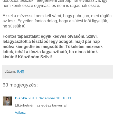
dobozba tesszük, rétegenként zsírpapírral elválasztva, így
nem kenik össze egymást, és nem is ragadnak össze.
Ezzel a mézessel nem kell várni, hogy puhuljon, mert rögtön
az lesz. Egyetlen fontos dolog, hogy a sütési időt figyeljük,
ne süssük túl!
Fontos tapasztalat: egyik kedves olvasóm, Szilvi,
lefagyasztott a tésztából egy adagot, majd pár nap
múlva kiengedte és megsütötte. Tökéletes mézesek
lettek, tehát a tészta fagyasztható, ha nincs időnk
kisütni! Köszönöm Szilvi!
dátum:
9:49
63 megjegyzés:
Bianka
2010. december 10. 10:11
Elkérhetném az egész tányérral
Válasz