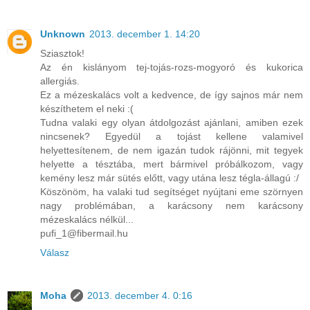
Unknown
2013. december 1. 14:20
Sziasztok!
Az én kislányom tej-tojás-rozs-mogyoró és kukorica
allergiás.
Ez a mézeskalács volt a kedvence, de így sajnos már nem
készíthetem el neki :(
Tudna valaki egy olyan átdolgozást ajánlani, amiben ezek
nincsenek? Egyedül a tojást kellene valamivel
helyettesítenem, de nem igazán tudok rájönni, mit tegyek
helyette a tésztába, mert bármivel próbálkozom, vagy
kemény lesz már sütés előtt, vagy utána lesz tégla-állagú :/
Köszönöm, ha valaki tud segítséget nyújtani eme szörnyen
nagy problémában, a karácsony nem karácsony
mézeskalács nélkül...
pufi_1@fibermail.hu
Válasz
Moha
2013. december 4. 0:16