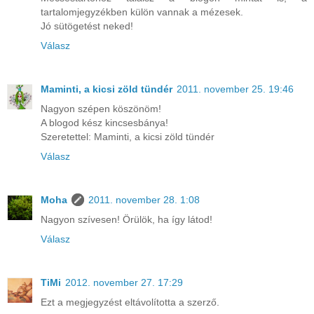
tartalomjegyzékben külön vannak a mézesek.
Jó sütögetést neked!
Válasz
Maminti, a kicsi zöld tündér
2011. november 25. 19:46
Nagyon szépen köszönöm!
A blogod kész kincsesbánya!
Szeretettel: Maminti, a kicsi zöld tündér
Válasz
Moha
2011. november 28. 1:08
Nagyon szívesen! Örülök, ha így látod!
Válasz
TiMi
2012. november 27. 17:29
Ezt a megjegyzést eltávolította a szerző.