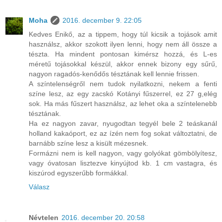
Moha
2016. december 9. 22:05
Kedves Enikő, az a tippem, hogy túl kicsik a tojások amit
használsz, akkor szokott ilyen lenni, hogy nem áll össze a
tészta. Ha mindent pontosan kimérsz hozzá, és L-es
méretű tojásokkal készül, akkor ennek bizony egy sűrű,
nagyon ragadós-kenődős tésztának kell lennie frissen.
A színtelenségről nem tudok nyilatkozni, nekem a fenti
színe lesz, az egy zacskó Kotányi fűszerrel, ez 27 g,elég
sok. Ha más fűszert használsz, az lehet oka a színtelenebb
tésztának.
Ha ez nagyon zavar, nyugodtan tegyél bele 2 teáskanál
holland kakaóport, ez az ízén nem fog sokat változtatni, de
barnább színe lesz a kisült mézesnek.
Formázni nem is kell nagyon, vagy golyókat gömbölyítesz,
vagy óvatosan lisztezve kinyújtod kb. 1 cm vastagra, és
kiszúrod egyszerűbb formákkal.
Válasz
Névtelen
2016. december 20. 20:58