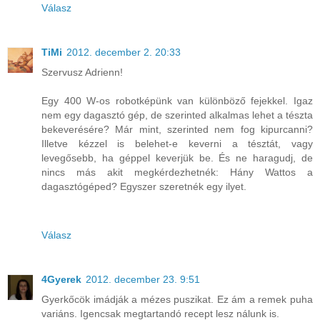
Válasz
TiMi
2012. december 2. 20:33
Szervusz Adrienn!
Egy 400 W-os robotképünk van különböző fejekkel. Igaz
nem egy dagasztó gép, de szerinted alkalmas lehet a tészta
bekeverésére? Már mint, szerinted nem fog kipurcanni?
Illetve kézzel is belehet-e keverni a tésztát, vagy
levegősebb, ha géppel keverjük be. És ne haragudj, de
nincs más akit megkérdezhetnék: Hány Wattos a
dagasztógéped? Egyszer szeretnék egy ilyet.
Válasz
4Gyerek
2012. december 23. 9:51
Gyerkőcök imádják a mézes puszikat. Ez ám a remek puha
variáns. Igencsak megtartandó recept lesz nálunk is.