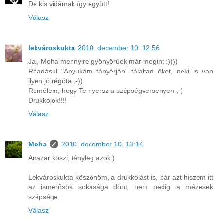
De kis vidámak így együtt!
Válasz
lekvároskukta
2010. december 10. 12:56
Jaj, Moha mennyire gyönyörűek már megint :))))
Ráadásul "Anyukám tányérján" tálaltad őket, neki is van
ilyen jó régóta ;-))
Remélem, hogy Te nyersz a szépségversenyen ;-)
Drukkolok!!!!
Válasz
Moha
2010. december 10. 13:14
Anazar köszi, tényleg azok:)
Lekvároskukta köszönöm, a drukkolást is, bár azt hiszem itt
az ismerősök sokasága dönt, nem pedig a mézesek
szépsége.
Válasz