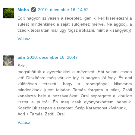
Moha
2010. december 16. 14:52
Edit nagyon szívesen a receptet, igen ki kell kísérletezni a
sütést mindenkinek a saját sütőjéhez mérve. Ne aggódj, a
tizedik tepsi után már úgy fogsz írókázni, mint a kisangyal:))
Válasz
adri
2010. december 16. 20:47
Szia,
megsütöttük a gyerekekkel a mézesed. Hát valami csoda
lett! Díszítésre még vár, de így is nagyon jól fogy. És ami
különösen tetszett, hogy a robotgéppel kikavarva
mindenkinek jutott feladat: Tamás forgatta a tálat, Zsófi
kanalazta bele a hozzávalókat, Orsi sepregette a kihullott
lisztet a pultról. Én meg csak gyönyörködtem bennük.
Köszönjük szépen a receptet. Szép Karácsonyt kívánunk,
Adri + Tamás, Zsófi, Orsi
Válasz