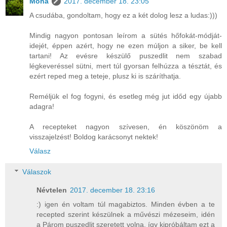
Moha
2017. december 18. 23:05
A csudába, gondoltam, hogy ez a két dolog lesz a ludas:)))
Mindig nagyon pontosan leírom a sütés hőfokát-módját-
idejét, éppen azért, hogy ne ezen múljon a siker, be kell
tartani! Az evésre készülő puszedlit nem szabad
légkeveréssel sütni, mert túl gyorsan felhúzza a tésztát, és
ezért reped meg a teteje, plusz ki is száríthatja.
Reméljük el fog fogyni, és esetleg még jut időd egy újabb
adagra!
A recepteket nagyon szívesen, én köszönöm a
visszajelzést! Boldog karácsonyt nektek!
Válasz
Válaszok
Névtelen
2017. december 18. 23:16
:) igen én voltam túl magabiztos. Minden évben a te
recepted szerint készülnek a művészi mézeseim, idén
a Párom puszedlit szeretett volna, így kipróbáltam ezt a