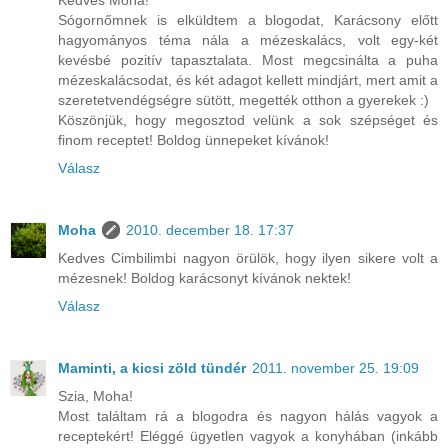
Sógornőmnek is elküldtem a blogodat, Karácsony előtt
hagyományos téma nála a mézeskalács, volt egy-két
kevésbé pozitív tapasztalata. Most megcsinálta a puha
mézeskalácsodat, és két adagot kellett mindjárt, mert amit a
szeretetvendégségre sütött, megették otthon a gyerekek :)
Köszönjük, hogy megosztod velünk a sok szépséget és
finom receptet! Boldog ünnepeket kívánok!
Válasz
Moha
2010. december 18. 17:37
Kedves Cimbilimbi nagyon örülök, hogy ilyen sikere volt a
mézesnek! Boldog karácsonyt kívánok nektek!
Válasz
Maminti, a kicsi zöld tündér
2011. november 25. 19:09
Szia, Moha!
Most találtam rá a blogodra és nagyon hálás vagyok a
receptekért! Eléggé ügyetlen vagyok a konyhában (inkább