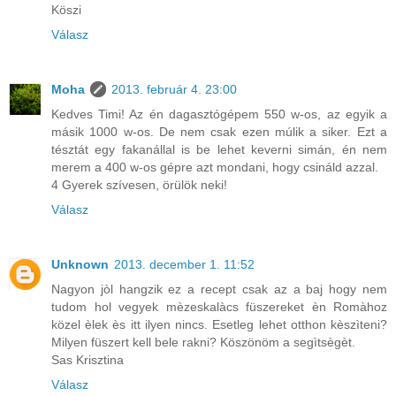
Köszi
Válasz
Moha
2013. február 4. 23:00
Kedves Timi! Az én dagasztógépem 550 w-os, az egyik a
másik 1000 w-os. De nem csak ezen múlik a siker. Ezt a
tésztát egy fakanállal is be lehet keverni simán, én nem
merem a 400 w-os gépre azt mondani, hogy csináld azzal.
4 Gyerek szívesen, örülök neki!
Válasz
Unknown
2013. december 1. 11:52
Nagyon jòl hangzik ez a recept csak az a baj hogy nem
tudom hol vegyek mèzeskalàcs füszereket èn Romàhoz
közel èlek ès itt ilyen nincs. Esetleg lehet otthon kèszìteni?
Milyen füszert kell bele rakni? Köszönöm a segìtsègèt.
Sas Krisztina
Válasz