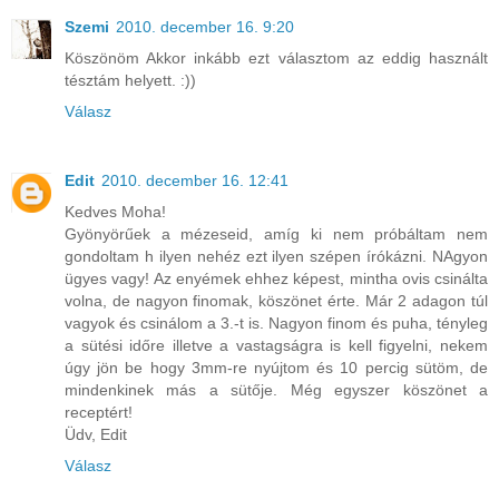
Szemi
2010. december 16. 9:20
Köszönöm Akkor inkább ezt választom az eddig használt
tésztám helyett. :))
Válasz
Edit
2010. december 16. 12:41
Kedves Moha!
Gyönyörűek a mézeseid, amíg ki nem próbáltam nem
gondoltam h ilyen nehéz ezt ilyen szépen írókázni. NAgyon
ügyes vagy! Az enyémek ehhez képest, mintha ovis csinálta
volna, de nagyon finomak, köszönet érte. Már 2 adagon túl
vagyok és csinálom a 3.-t is. Nagyon finom és puha, tényleg
a sütési időre illetve a vastagságra is kell figyelni, nekem
úgy jön be hogy 3mm-re nyújtom és 10 percig sütöm, de
mindenkinek más a sütője. Még egyszer köszönet a
receptért!
Üdv, Edit
Válasz