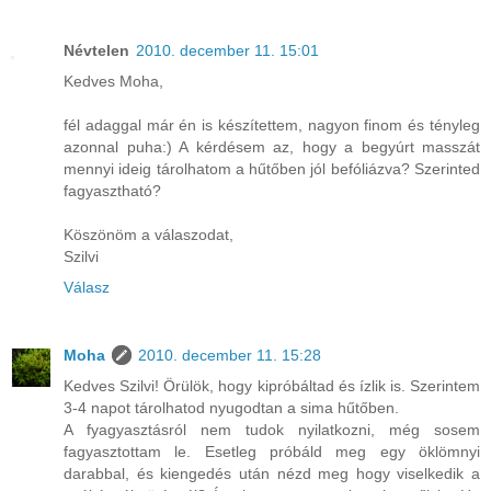
Névtelen
2010. december 11. 15:01
Kedves Moha,
fél adaggal már én is készítettem, nagyon finom és tényleg
azonnal puha:) A kérdésem az, hogy a begyúrt masszát
mennyi ideig tárolhatom a hűtőben jól befóliázva? Szerinted
fagyasztható?
Köszönöm a válaszodat,
Szilvi
Válasz
Moha
2010. december 11. 15:28
Kedves Szilvi! Örülök, hogy kipróbáltad és ízlik is. Szerintem
3-4 napot tárolhatod nyugodtan a sima hűtőben.
A fyagyasztásról nem tudok nyilatkozni, még sosem
fagyasztottam le. Esetleg próbáld meg egy öklömnyi
darabbal, és kiengedés után nézd meg hogy viselkedik a