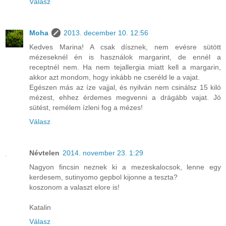
Válasz
Moha
2013. december 10. 12:56
Kedves Marina! A csak dísznek, nem evésre sütött
mézeseknél én is használok margarint, de ennél a
receptnél nem. Ha nem tejallergia miatt kell a margarin,
akkor azt mondom, hogy inkább ne cseréld le a vajat.
Egészen más az íze vajjal, és nyilván nem csinálsz 15 kiló
mézest, ehhez érdemes megvenni a drágább vajat. Jó
sütést, remélem ízleni fog a mézes!
Válasz
Névtelen
2014. november 23. 1:29
Nagyon fincsin neznek ki a mezeskalocsok, lenne egy
kerdesem, sutinyomo gepbol kijonne a teszta?
koszonom a valaszt elore is!
Katalin
Válasz