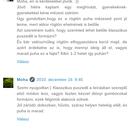
Moha, én is kérdésekkel jövök. :))
Jövő hétre kaptam egy meghívást, gyerekeknek-
gyerekekkel kéne mézest sütnöm.
Úgy gondoltam,hogy ez a rögtön puha mézesed pont jó
lenne, mert akkor rögtön ehetnének is belőle.
Azt szeretném tudni, hogy szerinted lehet belőle klasszikus
puszedlit is formázni?
És bár valószínűleg rögtön elfogyasztásra kerül majd, de
azért érdekelne az is, hogy mennyi ideig áll el, vagyis
marad puha ez a fajta? Kibír 1-2 hetet így puhán?
Válasz
Moha
2010. december 16. 8:45
Szemi nyugodtan:) Klasszikus puszedli a leírásban szereplő
első módon lesz, vagyis lisztes kézzel diónyi gombócokat
formázni, ezek félgömb alakúvá sülnek.
Jól záródó dobozban, hűvös, száraz helyen hetekig eláll, és
puha is marad.
Válasz