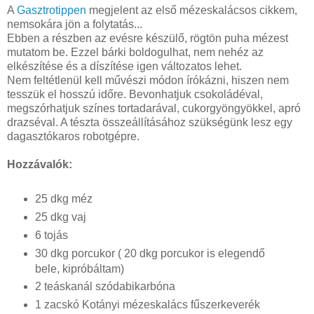
A
Gasztrotippen
megjelent az első mézeskalácsos cikkem,
nemsokára jön a folytatás...
Ebben a részben az evésre készülő, rögtön puha mézest
mutatom be. Ezzel bárki boldogulhat, nem nehéz az
elkészítése és a díszítése igen változatos lehet.
Nem feltétlenül kell művészi módon írókázni, hiszen nem
tesszük el hosszú időre. Bevonhatjuk csokoládéval,
megszórhatjuk színes tortadarával, cukorgyöngyökkel, apró
drazséval. A tészta összeállításához szükségünk lesz egy
dagasztókaros robotgépre.
Hozzávalók:
25 dkg méz
25 dkg vaj
6 tojás
30 dkg porcukor ( 20 dkg porcukor is elegendő
bele, kipróbáltam)
2 teáskanál szódabikarbóna
1 zacskó Kotányi mézeskalács fűszerkeverék