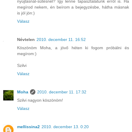
nyújtásnál-sütésnél? Így lenne tapasztalatunk erről is. Ha
megírod nekem, én beírom a bejegyzésbe, hátha másnak
is jól jön:)
Válasz
Névtelen
2010. december 11. 16:52
Köszönöm Moha, a jövő héten ki fogom próbálni és
megírom:)
Szilvi
Válasz
Moha
2010. december 11. 17:32
Szilvi nagyon köszönöm!
Válasz
mellissina2
2010. december 13. 0:20