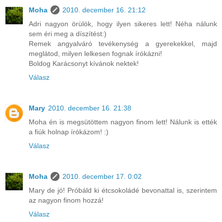
Moha
2010. december 16. 21:12
Adri nagyon örülök, hogy ilyen sikeres lett! Néha nálunk
sem éri meg a díszítést:)
Remek angyalváró tevékenység a gyerekekkel, majd
meglátod, milyen lelkesen fognak írókázni!
Boldog Karácsonyt kívánok nektek!
Válasz
Mary
2010. december 16. 21:38
Moha én is megsütöttem nagyon finom lett! Nálunk is ették
a fiúk holnap írókázom! :)
Válasz
Moha
2010. december 17. 0:02
Mary de jó! Próbáld ki étcsokoládé bevonattal is, szerintem
az nagyon finom hozzá!
Válasz