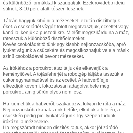
és különböző formákkal kiszaggatjuk. Ezek rövidebb ideig
sülnek, 8-10 perc alatt készen lesznek.
Tálcán hagyjuk kihűlni a mézeseket, ezután díszíthetjük
őket. A csokoládét vízgőz fölött megolvasztjuk, ecsettel vagy
kanállal kenjük a puszedlikre. Mielőtt megszilárdulna a máz,
rátesszük a különböző díszítőelemeket.
Kevés csokoládét töltünk egy kisebb nejlonzacskóba, apró
lyukat vágunk a csücskére és megcsíkozhatjuk vele a másik
színű csokoládéval bevont mézeseket.
Az írókához a porcukrot átszitáljuk és elkeverjük a
keményítővel. A tojásfehérjét a robotgép táljába tesszük a
cukor egyharmadával és az ecettel. A habverőfejjel
elkezdjük keverni, fokozatosan adagolva bele még
porcukrot, amíg sűrűnfolyós nem lesz.
Ha kiemeljük a habverőt, szakadozva folyjon le róla a máz.
Nejlonzacskóba kanalazunk belőle, elkötjük a tetején, a
csücskén pedig pici lyukat vágunk. Így szépen tudunk
írókázni a mézesekre.
Ha megszáradt minden díszítés rajtuk, akkor jól záródó