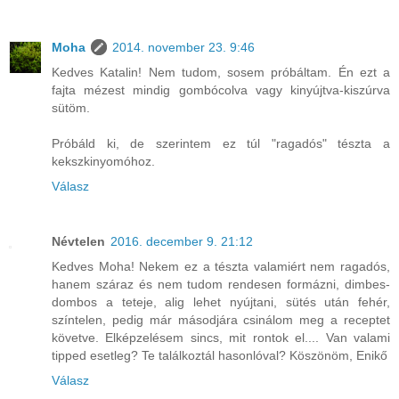
Moha
2014. november 23. 9:46
Kedves Katalin! Nem tudom, sosem próbáltam. Én ezt a
fajta mézest mindig gombócolva vagy kinyújtva-kiszúrva
sütöm.
Próbáld ki, de szerintem ez túl "ragadós" tészta a
kekszkinyomóhoz.
Válasz
Névtelen
2016. december 9. 21:12
Kedves Moha! Nekem ez a tészta valamiért nem ragadós,
hanem száraz és nem tudom rendesen formázni, dimbes-
dombos a teteje, alig lehet nyújtani, sütés után fehér,
színtelen, pedig már másodjára csinálom meg a receptet
követve. Elképzelésem sincs, mit rontok el.... Van valami
tipped esetleg? Te találkoztál hasonlóval? Köszönöm, Enikő
Válasz