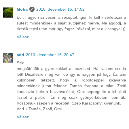
Moha
2010. december 16. 14:52
Edit nagyon szívesen a receptet, igen ki kell kísérletezni a
sütést mindenkinek a saját sütőjéhez mérve. Ne aggódj, a
tizedik tepsi után már úgy fogsz írókázni, mint a kisangyal:))
Válasz
adri
2010. december 16. 20:47
Szia,
megsütöttük a gyerekekkel a mézesed. Hát valami csoda
lett! Díszítésre még vár, de így is nagyon jól fogy. És ami
különösen tetszett, hogy a robotgéppel kikavarva
mindenkinek jutott feladat: Tamás forgatta a tálat, Zsófi
kanalazta bele a hozzávalókat, Orsi sepregette a kihullott
lisztet a pultról. Én meg csak gyönyörködtem bennük.
Köszönjük szépen a receptet. Szép Karácsonyt kívánunk,
Adri + Tamás, Zsófi, Orsi
Válasz