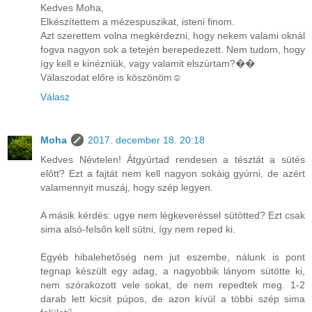
Kedves Moha,
Elkészítettem a mézespuszikat, isteni finom.
Azt szerettem volna megkérdezni, hogy nekem valami oknál
fogva nagyon sok a tetején berepedezett. Nem tudom, hogy
így kell e kinézniük, vagy valamit elszúrtam?��
Válaszodat előre is köszönöm☺️
Válasz
Moha
2017. december 18. 20:18
Kedves Névtelen! Átgyúrtad rendesen a tésztát a sütés
előtt? Ezt a fajtát nem kell nagyon sokáig gyúrni, de azért
valamennyit muszáj, hogy szép legyen.
A másik kérdés: ugye nem légkeveréssel sütötted? Ezt csak
sima alsó-felsőn kell sütni, így nem reped ki.
Egyéb hibalehetőség nem jut eszembe, nálunk is pont
tegnap készült egy adag, a nagyobbik lányom sütötte ki,
nem szórakozott vele sokat, de nem repedtek meg. 1-2
darab lett kicsit púpos, de azon kívül a többi szép sima