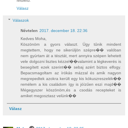
felületű.
Válasz
Válaszok
Névtelen
2017. december 18. 22:36
Kedves Moha,
Köszönöm a gyors választ. Úgy tűnik mindent
megtettem, hogy ne sikerüljön szépre�� valóban
nem gyúrtam át a tésztát, mert annyira szépen lehetett
vele dolgozni lisztes kézzel��valamint a légkeverés is
besegített ezek szerint�� sebaj azért biztos elfogy.
Bepacsmagoltam az írókás mázzal és amik nagyon
megrepedtek azokra került egy kis kókuszreszelék��
remélem a kis családom így is jóízűen eszi majd��
Mégegyszer köszönöm,és a csodás recepteket is
amiket megosztasz velünk��
Válasz