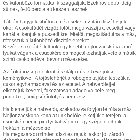
és különböző formákkal kiszaggatjuk. Ezek rövidebb ideig
sülnek, 8-10 perc alatt készen lesznek.
Tálcán hagyjuk kihűlni a mézeseket, ezután díszíthetjük
őket. A csokoládét vízgőz fölött megolvasztjuk, ecsettel vagy
kanállal kenjük a puszedlikre. Mielőtt megszilárdulna a máz,
rátesszük a különböző díszítőelemeket.
Kevés csokoládét töltünk egy kisebb nejlonzacskóba, apró
lyukat vágunk a csücskére és megcsíkozhatjuk vele a másik
színű csokoládéval bevont mézeseket.
Az írókához a porcukrot átszitáljuk és elkeverjük a
keményítővel. A tojásfehérjét a robotgép táljába tesszük a
cukor egyharmadával és az ecettel. A habverőfejjel
elkezdjük keverni, fokozatosan adagolva bele még
porcukrot, amíg sűrűnfolyós nem lesz.
Ha kiemeljük a habverőt, szakadozva folyjon le róla a máz.
Nejlonzacskóba kanalazunk belőle, elkötjük a tetején, a
csücskén pedig pici lyukat vágunk. Így szépen tudunk
írókázni a mézesekre.
Ha megszáradt minden díszítés rajtuk, akkor jól záródó