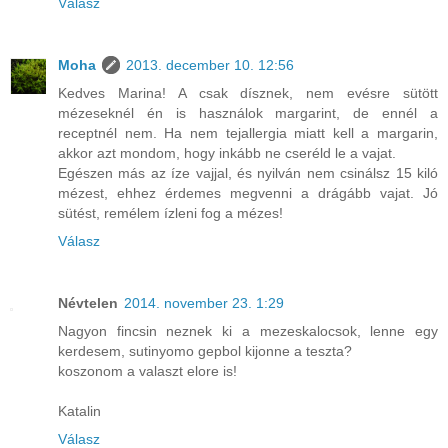
Válasz
Moha
2013. december 10. 12:56
Kedves Marina! A csak dísznek, nem evésre sütött
mézeseknél én is használok margarint, de ennél a
receptnél nem. Ha nem tejallergia miatt kell a margarin,
akkor azt mondom, hogy inkább ne cseréld le a vajat.
Egészen más az íze vajjal, és nyilván nem csinálsz 15 kiló
mézest, ehhez érdemes megvenni a drágább vajat. Jó
sütést, remélem ízleni fog a mézes!
Válasz
Névtelen
2014. november 23. 1:29
Nagyon fincsin neznek ki a mezeskalocsok, lenne egy
kerdesem, sutinyomo gepbol kijonne a teszta?
koszonom a valaszt elore is!
Katalin
Válasz