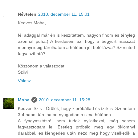
Névtelen
2010. december 11. 15:01
Kedves Moha,
fél adaggal már én is készítettem, nagyon finom és tényleg
azonnal puha:) A kérdésem az, hogy a begyúrt masszát
mennyi ideig tárolhatom a hűtőben jól befóliázva? Szerinted
fagyasztható?
Köszönöm a válaszodat,
Szilvi
Válasz
Moha
2010. december 11. 15:28
Kedves Szilvi! Örülök, hogy kipróbáltad és ízlik is. Szerintem
3-4 napot tárolhatod nyugodtan a sima hűtőben.
A fyagyasztásról nem tudok nyilatkozni, még sosem
fagyasztottam le. Esetleg próbáld meg egy öklömnyi
darabbal, és kiengedés után nézd meg hogy viselkedik a