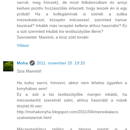
varrok, meg hímzek), de most felbátorodtam és annyi
kedves pozitív hozzászólás érkezett, hogy teszek én is egy
próbát! Ha a kollegáimnak is sütnék a suliba
mézeskalácsot, közepén mécsessel, szerinted hamar
kiszárad? Inkább más receptet kellene ahhoz használni? Ez
a süti szerinted inkább kis textilszütyűbe illene?
Szeretettel: Maminti, a kicsi zöld tündér
Válasz
Moha
2011. november 25. 19:20
Szia Maminti!
Ha tudsz varrni, hímezni, akkor nem lehetsz ügyetlen a
konyhában sem!
Ez a süti a kis textilszütyőbe menjen inkább, ha
mécsestartót szeretnél sütni, ahhoz használd a másik
tésztát.Itt van:
http://mohakonyha.blogspot.com/2011/04/mezeskalacs-
szalvetatartok.html
Mécsestartóhoz találsz a blogon mintát is, a