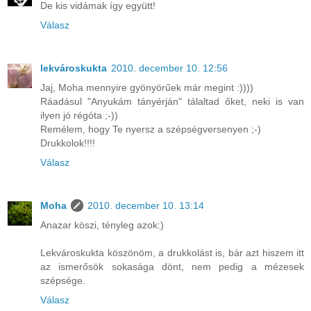
De kis vidámak így együtt!
Válasz
lekvároskukta
2010. december 10. 12:56
Jaj, Moha mennyire gyönyörűek már megint :))))
Ráadásul "Anyukám tányérján" tálaltad őket, neki is van
ilyen jó régóta ;-))
Remélem, hogy Te nyersz a szépségversenyen ;-)
Drukkolok!!!!
Válasz
Moha
2010. december 10. 13:14
Anazar köszi, tényleg azok:)
Lekvároskukta köszönöm, a drukkolást is, bár azt hiszem itt
az ismerősök sokasága dönt, nem pedig a mézesek
szépsége.
Válasz