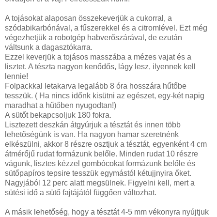
A tojásokat alaposan összekeverjük a cukorral, a
szódabikarbónával, a fűszerekkel és a citromlével. Ezt még
végezhetjük a robotgép habverőszárával, de ezután
váltsunk a dagasztókarra.
Ezzel keverjük a tojásos masszába a mézes vajat és a
lisztet. A tészta nagyon kenődős, lágy lesz, ilyennek kell
lennie!
Folpackkal letakarva legalább 8 óra hosszára hűtőbe
tesszük. ( Ha nincs időnk kisütni az egészet, egy-két napig
maradhat a hűtőben nyugodtan!)
A sütőt bekapcsoljuk 180 fokra.
Lisztezett deszkán átgyúrjuk a tésztát és innen több
lehetőségünk is van. Ha nagyon hamar szeretnénk
elkészülni, akkor 8 részre osztjuk a tésztát, egyenként 4 cm
átmérőjű rudat formázunk belőle. Minden rudat 10 részre
vágunk, lisztes kézzel gombócokat formázunk belőle és
sütőpapíros tepsire tesszük egymástól kétujjnyira őket.
Nagyjából 12 perc alatt megsülnek. Figyelni kell, mert a
sütési idő a sütő fajtájától függően változhat.
A másik lehetőség, hogy a tésztát 4-5 mm vékonyra nyújtjuk