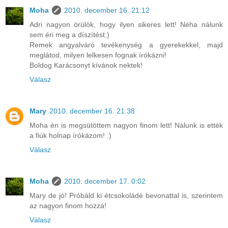
Moha
2010. december 16. 21:12
Adri nagyon örülök, hogy ilyen sikeres lett! Néha nálunk
sem éri meg a díszítést:)
Remek angyalváró tevékenység a gyerekekkel, majd
meglátod, milyen lelkesen fognak írókázni!
Boldog Karácsonyt kívánok nektek!
Válasz
Mary
2010. december 16. 21:38
Moha én is megsütöttem nagyon finom lett! Nálunk is ették
a fiúk holnap írókázom! :)
Válasz
Moha
2010. december 17. 0:02
Mary de jó! Próbáld ki étcsokoládé bevonattal is, szerintem
az nagyon finom hozzá!
Válasz