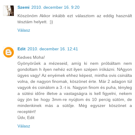
Szemi
2010. december 16. 9:20
Köszönöm Akkor inkább ezt választom az eddig használt
tésztám helyett. :))
Válasz
Edit
2010. december 16. 12:41
Kedves Moha!
Gyönyörűek a mézeseid, amíg ki nem próbáltam nem
gondoltam h ilyen nehéz ezt ilyen szépen írókázni. NAgyon
ügyes vagy! Az enyémek ehhez képest, mintha ovis csinálta
volna, de nagyon finomak, köszönet érte. Már 2 adagon túl
vagyok és csinálom a 3.-t is. Nagyon finom és puha, tényleg
a sütési időre illetve a vastagságra is kell figyelni, nekem
úgy jön be hogy 3mm-re nyújtom és 10 percig sütöm, de
mindenkinek más a sütője. Még egyszer köszönet a
receptért!
Üdv, Edit
Válasz