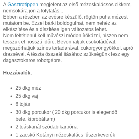
A
Gasztrotippen
megjelent az első mézeskalácsos cikkem,
nemsokára jön a folytatás...
Ebben a részben az evésre készülő, rögtön puha mézest
mutatom be. Ezzel bárki boldogulhat, nem nehéz az
elkészítése és a díszítése igen változatos lehet.
Nem feltétlenül kell művészi módon írókázni, hiszen nem
tesszük el hosszú időre. Bevonhatjuk csokoládéval,
megszórhatjuk színes tortadarával, cukorgyöngyökkel, apró
drazséval. A tészta összeállításához szükségünk lesz egy
dagasztókaros robotgépre.
Hozzávalók:
25 dkg méz
25 dkg vaj
6 tojás
30 dkg porcukor ( 20 dkg porcukor is elegendő
bele, kipróbáltam)
2 teáskanál szódabikarbóna
1 zacskó Kotányi mézeskalács fűszerkeverék