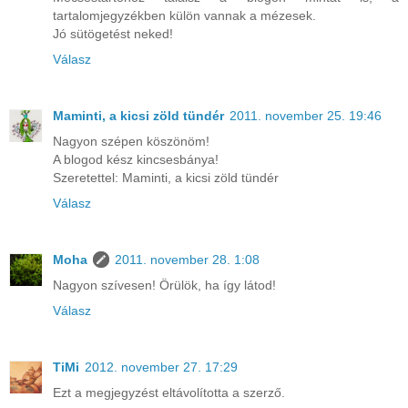
tartalomjegyzékben külön vannak a mézesek.
Jó sütögetést neked!
Válasz
Maminti, a kicsi zöld tündér
2011. november 25. 19:46
Nagyon szépen köszönöm!
A blogod kész kincsesbánya!
Szeretettel: Maminti, a kicsi zöld tündér
Válasz
Moha
2011. november 28. 1:08
Nagyon szívesen! Örülök, ha így látod!
Válasz
TiMi
2012. november 27. 17:29
Ezt a megjegyzést eltávolította a szerző.