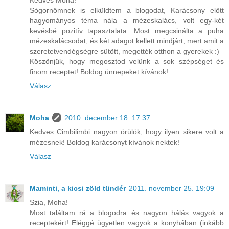
Sógornőmnek is elküldtem a blogodat, Karácsony előtt
hagyományos téma nála a mézeskalács, volt egy-két
kevésbé pozitív tapasztalata. Most megcsinálta a puha
mézeskalácsodat, és két adagot kellett mindjárt, mert amit a
szeretetvendégségre sütött, megették otthon a gyerekek :)
Köszönjük, hogy megosztod velünk a sok szépséget és
finom receptet! Boldog ünnepeket kívánok!
Válasz
Moha
2010. december 18. 17:37
Kedves Cimbilimbi nagyon örülök, hogy ilyen sikere volt a
mézesnek! Boldog karácsonyt kívánok nektek!
Válasz
Maminti, a kicsi zöld tündér
2011. november 25. 19:09
Szia, Moha!
Most találtam rá a blogodra és nagyon hálás vagyok a
receptekért! Eléggé ügyetlen vagyok a konyhában (inkább