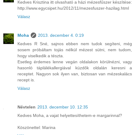
Kedves Krisztina itt olvasható a házi mézesfűszer készítése:
http://www.egycsipet.hu/2012/11/mezesfuszer-hazilag.html
Válasz
Moha
2013. december 4. 0:19
Kedves R Sné, sajnos ebben nem tudok segíteni, még
sosem próbáltam tojás nélkül mézest sütni, nem tudom,
hogy viselkedik a tészta.
Esetleg érdemes lenne vegán oldalakon körülnézni, vagy
hasonló táplálékallergiával küzdők oldalán keresni a
receptet. Nagyon sok ilyen van, biztosan van mézeskalács
recept is.
Válasz
Névtelen
2013. december 10. 12:35
Kedves Moha, a vajat helyettesíthetem-e margarinnal?
Köszönettel: Marina