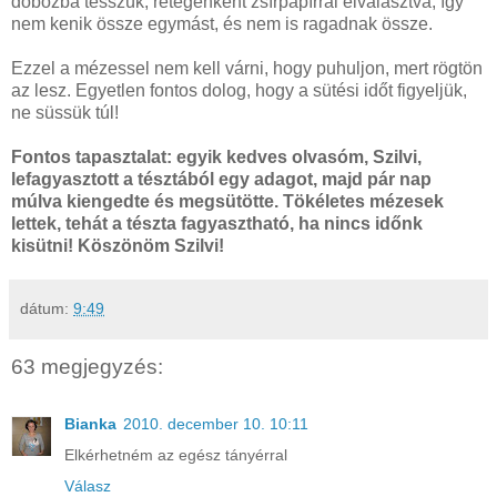
dobozba tesszük, rétegenként zsírpapírral elválasztva, így
nem kenik össze egymást, és nem is ragadnak össze.
Ezzel a mézessel nem kell várni, hogy puhuljon, mert rögtön
az lesz. Egyetlen fontos dolog, hogy a sütési időt figyeljük,
ne süssük túl!
Fontos tapasztalat: egyik kedves olvasóm, Szilvi,
lefagyasztott a tésztából egy adagot, majd pár nap
múlva kiengedte és megsütötte. Tökéletes mézesek
lettek, tehát a tészta fagyasztható, ha nincs időnk
kisütni! Köszönöm Szilvi!
dátum:
9:49
63 megjegyzés:
Bianka
2010. december 10. 10:11
Elkérhetném az egész tányérral
Válasz