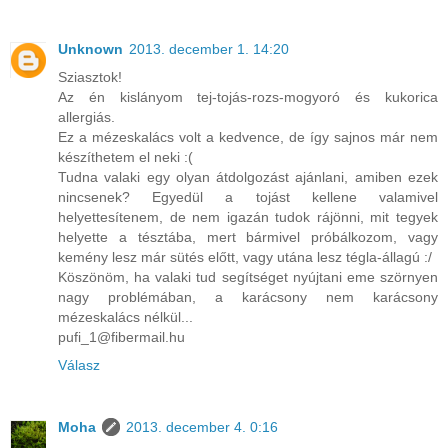
Unknown
2013. december 1. 14:20
Sziasztok!
Az én kislányom tej-tojás-rozs-mogyoró és kukorica
allergiás.
Ez a mézeskalács volt a kedvence, de így sajnos már nem
készíthetem el neki :(
Tudna valaki egy olyan átdolgozást ajánlani, amiben ezek
nincsenek? Egyedül a tojást kellene valamivel
helyettesítenem, de nem igazán tudok rájönni, mit tegyek
helyette a tésztába, mert bármivel próbálkozom, vagy
kemény lesz már sütés előtt, vagy utána lesz tégla-állagú :/
Köszönöm, ha valaki tud segítséget nyújtani eme szörnyen
nagy problémában, a karácsony nem karácsony
mézeskalács nélkül...
pufi_1@fibermail.hu
Válasz
Moha
2013. december 4. 0:16