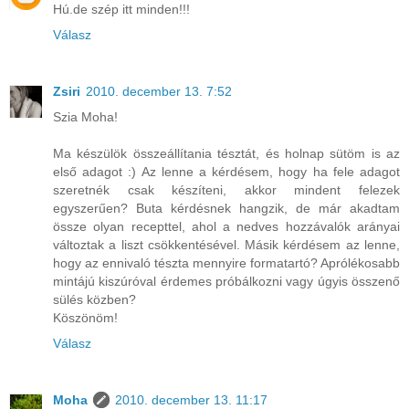
Hú.de szép itt minden!!!
Válasz
Zsiri
2010. december 13. 7:52
Szia Moha!
Ma készülök összeállítania tésztát, és holnap sütöm is az
első adagot :) Az lenne a kérdésem, hogy ha fele adagot
szeretnék csak készíteni, akkor mindent felezek
egyszerűen? Buta kérdésnek hangzik, de már akadtam
össze olyan recepttel, ahol a nedves hozzávalók arányai
változtak a liszt csökkentésével. Másik kérdésem az lenne,
hogy az ennivaló tészta mennyire formatartó? Aprólékosabb
mintájú kiszúróval érdemes próbálkozni vagy úgyis összenő
sülés közben?
Köszönöm!
Válasz
Moha
2010. december 13. 11:17