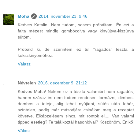
Moha
2014. november 23. 9:46
Kedves Katalin! Nem tudom, sosem próbáltam. Én ezt a
fajta mézest mindig gombócolva vagy kinyújtva-kiszúrva
sütöm.
Próbáld ki, de szerintem ez túl "ragadós" tészta a
kekszkinyomóhoz.
Válasz
Névtelen
2016. december 9. 21:12
Kedves Moha! Nekem ez a tészta valamiért nem ragadós,
hanem száraz és nem tudom rendesen formázni, dimbes-
dombos a teteje, alig lehet nyújtani, sütés után fehér,
színtelen, pedig már másodjára csinálom meg a receptet
követve. Elképzelésem sincs, mit rontok el.... Van valami
tipped esetleg? Te találkoztál hasonlóval? Köszönöm, Enikő
Válasz