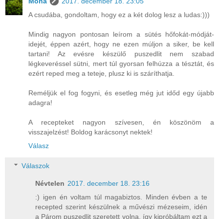
Moha
2017. december 18. 23:05
A csudába, gondoltam, hogy ez a két dolog lesz a ludas:)))
Mindig nagyon pontosan leírom a sütés hőfokát-módját-
idejét, éppen azért, hogy ne ezen múljon a siker, be kell
tartani! Az evésre készülő puszedlit nem szabad
légkeveréssel sütni, mert túl gyorsan felhúzza a tésztát, és
ezért reped meg a teteje, plusz ki is száríthatja.
Reméljük el fog fogyni, és esetleg még jut időd egy újabb
adagra!
A recepteket nagyon szívesen, én köszönöm a
visszajelzést! Boldog karácsonyt nektek!
Válasz
Válaszok
Névtelen
2017. december 18. 23:16
:) igen én voltam túl magabiztos. Minden évben a te
recepted szerint készülnek a művészi mézeseim, idén
a Párom puszedlit szeretett volna, így kipróbáltam ezt a