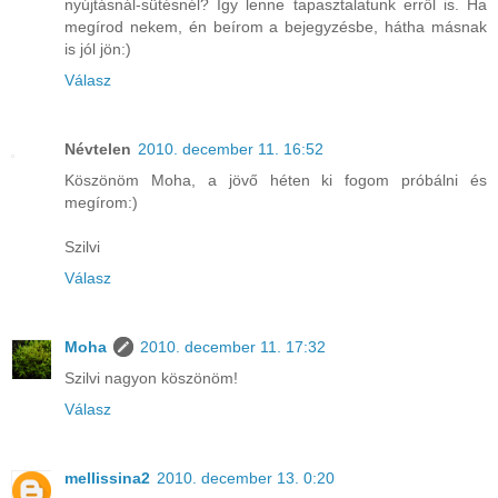
nyújtásnál-sütésnél? Így lenne tapasztalatunk erről is. Ha
megírod nekem, én beírom a bejegyzésbe, hátha másnak
is jól jön:)
Válasz
Névtelen
2010. december 11. 16:52
Köszönöm Moha, a jövő héten ki fogom próbálni és
megírom:)
Szilvi
Válasz
Moha
2010. december 11. 17:32
Szilvi nagyon köszönöm!
Válasz
mellissina2
2010. december 13. 0:20