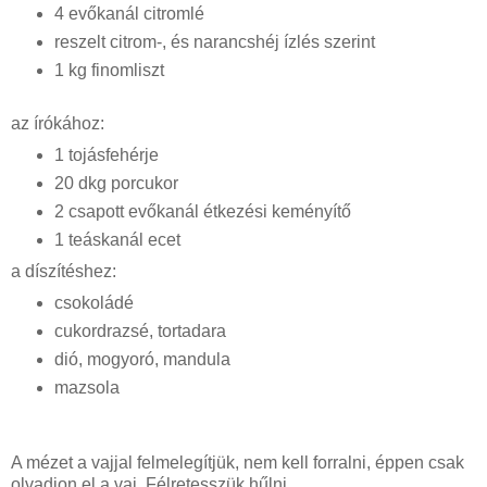
4 evőkanál citromlé
reszelt citrom-, és narancshéj ízlés szerint
1 kg finomliszt
az írókához:
1 tojásfehérje
20 dkg porcukor
2 csapott evőkanál étkezési keményítő
1 teáskanál ecet
a díszítéshez:
csokoládé
cukordrazsé, tortadara
dió, mogyoró, mandula
mazsola
A mézet a vajjal felmelegítjük, nem kell forralni, éppen csak
olvadjon el a vaj. Félretesszük hűlni.