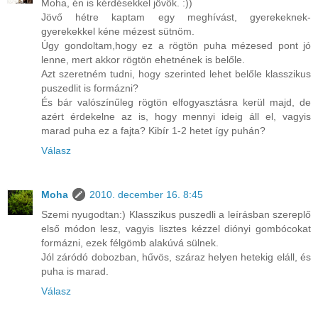
Moha, én is kérdésekkel jövök. :))
Jövő hétre kaptam egy meghívást, gyerekeknek-
gyerekekkel kéne mézest sütnöm.
Úgy gondoltam,hogy ez a rögtön puha mézesed pont jó
lenne, mert akkor rögtön ehetnének is belőle.
Azt szeretném tudni, hogy szerinted lehet belőle klasszikus
puszedlit is formázni?
És bár valószínűleg rögtön elfogyasztásra kerül majd, de
azért érdekelne az is, hogy mennyi ideig áll el, vagyis
marad puha ez a fajta? Kibír 1-2 hetet így puhán?
Válasz
Moha
2010. december 16. 8:45
Szemi nyugodtan:) Klasszikus puszedli a leírásban szereplő
első módon lesz, vagyis lisztes kézzel diónyi gombócokat
formázni, ezek félgömb alakúvá sülnek.
Jól záródó dobozban, hűvös, száraz helyen hetekig eláll, és
puha is marad.
Válasz