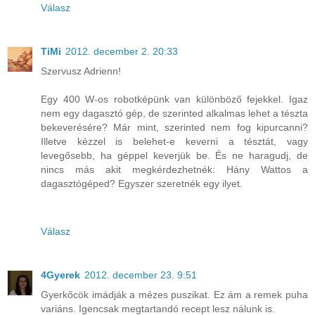
Válasz
TiMi
2012. december 2. 20:33
Szervusz Adrienn!
Egy 400 W-os robotképünk van különböző fejekkel. Igaz
nem egy dagasztó gép, de szerinted alkalmas lehet a tészta
bekeverésére? Már mint, szerinted nem fog kipurcanni?
Illetve kézzel is belehet-e keverni a tésztát, vagy
levegősebb, ha géppel keverjük be. És ne haragudj, de
nincs más akit megkérdezhetnék: Hány Wattos a
dagasztógéped? Egyszer szeretnék egy ilyet.
Válasz
4Gyerek
2012. december 23. 9:51
Gyerkőcök imádják a mézes puszikat. Ez ám a remek puha
variáns. Igencsak megtartandó recept lesz nálunk is.