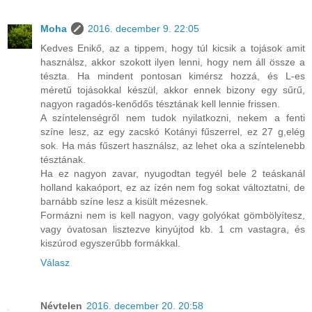
Moha
2016. december 9. 22:05
Kedves Enikő, az a tippem, hogy túl kicsik a tojások amit
használsz, akkor szokott ilyen lenni, hogy nem áll össze a
tészta. Ha mindent pontosan kimérsz hozzá, és L-es
méretű tojásokkal készül, akkor ennek bizony egy sűrű,
nagyon ragadós-kenődős tésztának kell lennie frissen.
A színtelenségről nem tudok nyilatkozni, nekem a fenti
színe lesz, az egy zacskó Kotányi fűszerrel, ez 27 g,elég
sok. Ha más fűszert használsz, az lehet oka a színtelenebb
tésztának.
Ha ez nagyon zavar, nyugodtan tegyél bele 2 teáskanál
holland kakaóport, ez az ízén nem fog sokat változtatni, de
barnább színe lesz a kisült mézesnek.
Formázni nem is kell nagyon, vagy golyókat gömbölyítesz,
vagy óvatosan lisztezve kinyújtod kb. 1 cm vastagra, és
kiszúrod egyszerűbb formákkal.
Válasz
Névtelen
2016. december 20. 20:58