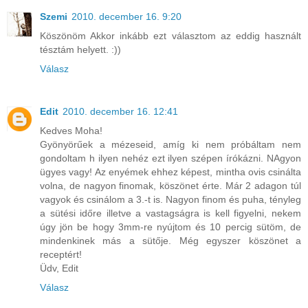
Szemi
2010. december 16. 9:20
Köszönöm Akkor inkább ezt választom az eddig használt
tésztám helyett. :))
Válasz
Edit
2010. december 16. 12:41
Kedves Moha!
Gyönyörűek a mézeseid, amíg ki nem próbáltam nem
gondoltam h ilyen nehéz ezt ilyen szépen írókázni. NAgyon
ügyes vagy! Az enyémek ehhez képest, mintha ovis csinálta
volna, de nagyon finomak, köszönet érte. Már 2 adagon túl
vagyok és csinálom a 3.-t is. Nagyon finom és puha, tényleg
a sütési időre illetve a vastagságra is kell figyelni, nekem
úgy jön be hogy 3mm-re nyújtom és 10 percig sütöm, de
mindenkinek más a sütője. Még egyszer köszönet a
receptért!
Üdv, Edit
Válasz