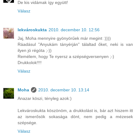
De kis vidámak így együtt!
Válasz
lekvároskukta
2010. december 10. 12:56
Jaj, Moha mennyire gyönyörűek már megint :))))
Ráadásul "Anyukám tányérján" tálaltad őket, neki is van
ilyen jó régóta ;-))
Remélem, hogy Te nyersz a szépségversenyen ;-)
Drukkolok!!!!
Válasz
Moha
2010. december 10. 13:14
Anazar köszi, tényleg azok:)
Lekvároskukta köszönöm, a drukkolást is, bár azt hiszem itt
az ismerősök sokasága dönt, nem pedig a mézesek
szépsége.
Válasz