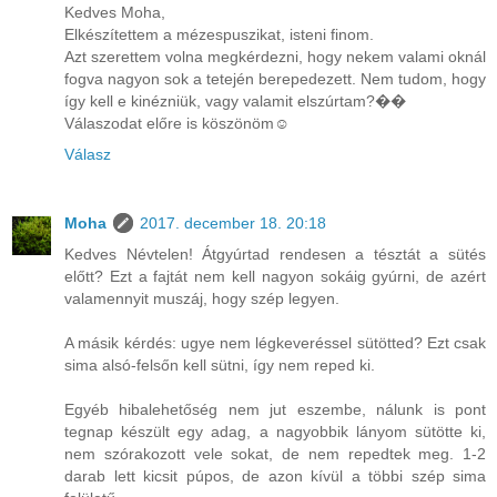
Kedves Moha,
Elkészítettem a mézespuszikat, isteni finom.
Azt szerettem volna megkérdezni, hogy nekem valami oknál
fogva nagyon sok a tetején berepedezett. Nem tudom, hogy
így kell e kinézniük, vagy valamit elszúrtam?��
Válaszodat előre is köszönöm☺️
Válasz
Moha
2017. december 18. 20:18
Kedves Névtelen! Átgyúrtad rendesen a tésztát a sütés
előtt? Ezt a fajtát nem kell nagyon sokáig gyúrni, de azért
valamennyit muszáj, hogy szép legyen.
A másik kérdés: ugye nem légkeveréssel sütötted? Ezt csak
sima alsó-felsőn kell sütni, így nem reped ki.
Egyéb hibalehetőség nem jut eszembe, nálunk is pont
tegnap készült egy adag, a nagyobbik lányom sütötte ki,
nem szórakozott vele sokat, de nem repedtek meg. 1-2
darab lett kicsit púpos, de azon kívül a többi szép sima