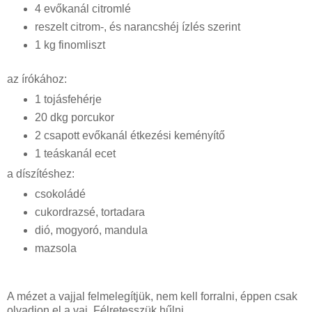
4 evőkanál citromlé
reszelt citrom-, és narancshéj ízlés szerint
1 kg finomliszt
az írókához:
1 tojásfehérje
20 dkg porcukor
2 csapott evőkanál étkezési keményítő
1 teáskanál ecet
a díszítéshez:
csokoládé
cukordrazsé, tortadara
dió, mogyoró, mandula
mazsola
A mézet a vajjal felmelegítjük, nem kell forralni, éppen csak
olvadjon el a vaj. Félretesszük hűlni.