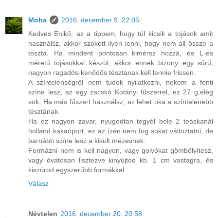
Moha
2016. december 9. 22:05
Kedves Enikő, az a tippem, hogy túl kicsik a tojások amit
használsz, akkor szokott ilyen lenni, hogy nem áll össze a
tészta. Ha mindent pontosan kimérsz hozzá, és L-es
méretű tojásokkal készül, akkor ennek bizony egy sűrű,
nagyon ragadós-kenődős tésztának kell lennie frissen.
A színtelenségről nem tudok nyilatkozni, nekem a fenti
színe lesz, az egy zacskó Kotányi fűszerrel, ez 27 g,elég
sok. Ha más fűszert használsz, az lehet oka a színtelenebb
tésztának.
Ha ez nagyon zavar, nyugodtan tegyél bele 2 teáskanál
holland kakaóport, ez az ízén nem fog sokat változtatni, de
barnább színe lesz a kisült mézesnek.
Formázni nem is kell nagyon, vagy golyókat gömbölyítesz,
vagy óvatosan lisztezve kinyújtod kb. 1 cm vastagra, és
kiszúrod egyszerűbb formákkal.
Válasz
Névtelen
2016. december 20. 20:58