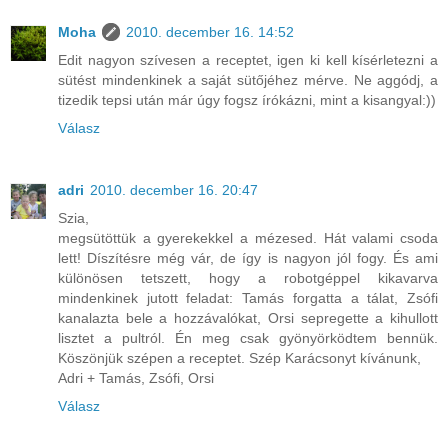
Moha
2010. december 16. 14:52
Edit nagyon szívesen a receptet, igen ki kell kísérletezni a
sütést mindenkinek a saját sütőjéhez mérve. Ne aggódj, a
tizedik tepsi után már úgy fogsz írókázni, mint a kisangyal:))
Válasz
adri
2010. december 16. 20:47
Szia,
megsütöttük a gyerekekkel a mézesed. Hát valami csoda
lett! Díszítésre még vár, de így is nagyon jól fogy. És ami
különösen tetszett, hogy a robotgéppel kikavarva
mindenkinek jutott feladat: Tamás forgatta a tálat, Zsófi
kanalazta bele a hozzávalókat, Orsi sepregette a kihullott
lisztet a pultról. Én meg csak gyönyörködtem bennük.
Köszönjük szépen a receptet. Szép Karácsonyt kívánunk,
Adri + Tamás, Zsófi, Orsi
Válasz