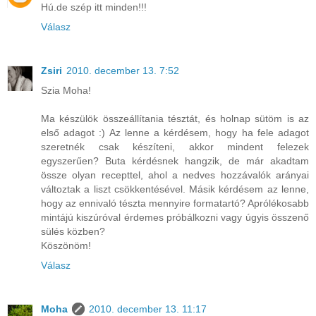
Hú.de szép itt minden!!!
Válasz
Zsiri
2010. december 13. 7:52
Szia Moha!
Ma készülök összeállítania tésztát, és holnap sütöm is az
első adagot :) Az lenne a kérdésem, hogy ha fele adagot
szeretnék csak készíteni, akkor mindent felezek
egyszerűen? Buta kérdésnek hangzik, de már akadtam
össze olyan recepttel, ahol a nedves hozzávalók arányai
változtak a liszt csökkentésével. Másik kérdésem az lenne,
hogy az ennivaló tészta mennyire formatartó? Aprólékosabb
mintájú kiszúróval érdemes próbálkozni vagy úgyis összenő
sülés közben?
Köszönöm!
Válasz
Moha
2010. december 13. 11:17