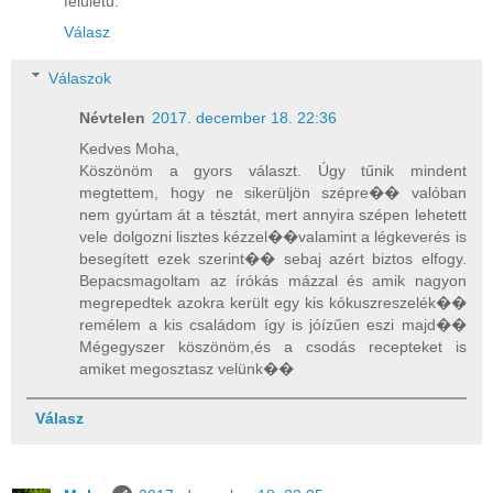
felületű.
Válasz
Válaszok
Névtelen
2017. december 18. 22:36
Kedves Moha,
Köszönöm a gyors választ. Úgy tűnik mindent
megtettem, hogy ne sikerüljön szépre�� valóban
nem gyúrtam át a tésztát, mert annyira szépen lehetett
vele dolgozni lisztes kézzel��valamint a légkeverés is
besegített ezek szerint�� sebaj azért biztos elfogy.
Bepacsmagoltam az írókás mázzal és amik nagyon
megrepedtek azokra került egy kis kókuszreszelék��
remélem a kis családom így is jóízűen eszi majd��
Mégegyszer köszönöm,és a csodás recepteket is
amiket megosztasz velünk��
Válasz