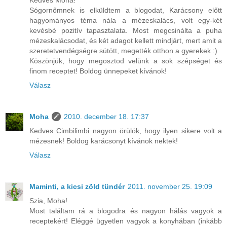
Sógornőmnek is elküldtem a blogodat, Karácsony előtt
hagyományos téma nála a mézeskalács, volt egy-két
kevésbé pozitív tapasztalata. Most megcsinálta a puha
mézeskalácsodat, és két adagot kellett mindjárt, mert amit a
szeretetvendégségre sütött, megették otthon a gyerekek :)
Köszönjük, hogy megosztod velünk a sok szépséget és
finom receptet! Boldog ünnepeket kívánok!
Válasz
Moha
2010. december 18. 17:37
Kedves Cimbilimbi nagyon örülök, hogy ilyen sikere volt a
mézesnek! Boldog karácsonyt kívánok nektek!
Válasz
Maminti, a kicsi zöld tündér
2011. november 25. 19:09
Szia, Moha!
Most találtam rá a blogodra és nagyon hálás vagyok a
receptekért! Eléggé ügyetlen vagyok a konyhában (inkább