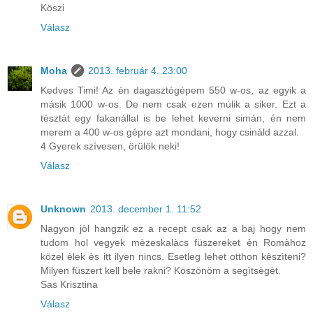
Köszi
Válasz
Moha
2013. február 4. 23:00
Kedves Timi! Az én dagasztógépem 550 w-os, az egyik a
másik 1000 w-os. De nem csak ezen múlik a siker. Ezt a
tésztát egy fakanállal is be lehet keverni simán, én nem
merem a 400 w-os gépre azt mondani, hogy csináld azzal.
4 Gyerek szívesen, örülök neki!
Válasz
Unknown
2013. december 1. 11:52
Nagyon jòl hangzik ez a recept csak az a baj hogy nem
tudom hol vegyek mèzeskalàcs füszereket èn Romàhoz
közel èlek ès itt ilyen nincs. Esetleg lehet otthon kèszìteni?
Milyen füszert kell bele rakni? Köszönöm a segìtsègèt.
Sas Krisztina
Válasz