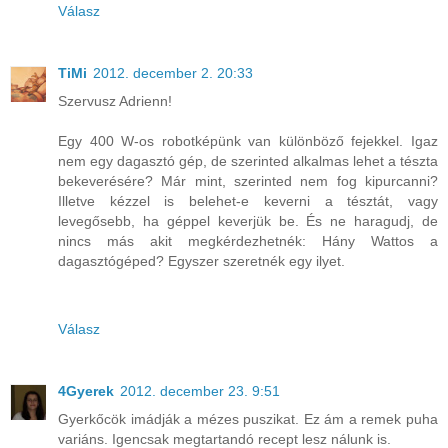
Válasz
TiMi
2012. december 2. 20:33
Szervusz Adrienn!
Egy 400 W-os robotképünk van különböző fejekkel. Igaz
nem egy dagasztó gép, de szerinted alkalmas lehet a tészta
bekeverésére? Már mint, szerinted nem fog kipurcanni?
Illetve kézzel is belehet-e keverni a tésztát, vagy
levegősebb, ha géppel keverjük be. És ne haragudj, de
nincs más akit megkérdezhetnék: Hány Wattos a
dagasztógéped? Egyszer szeretnék egy ilyet.
Válasz
4Gyerek
2012. december 23. 9:51
Gyerkőcök imádják a mézes puszikat. Ez ám a remek puha
variáns. Igencsak megtartandó recept lesz nálunk is.