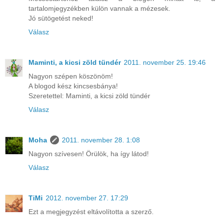
tartalomjegyzékben külön vannak a mézesek.
Jó sütögetést neked!
Válasz
Maminti, a kicsi zöld tündér
2011. november 25. 19:46
Nagyon szépen köszönöm!
A blogod kész kincsesbánya!
Szeretettel: Maminti, a kicsi zöld tündér
Válasz
Moha
2011. november 28. 1:08
Nagyon szívesen! Örülök, ha így látod!
Válasz
TiMi
2012. november 27. 17:29
Ezt a megjegyzést eltávolította a szerző.