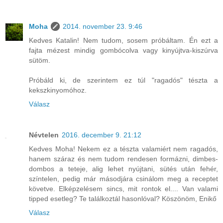
Moha
2014. november 23. 9:46
Kedves Katalin! Nem tudom, sosem próbáltam. Én ezt a
fajta mézest mindig gombócolva vagy kinyújtva-kiszúrva
sütöm.
Próbáld ki, de szerintem ez túl "ragadós" tészta a
kekszkinyomóhoz.
Válasz
Névtelen
2016. december 9. 21:12
Kedves Moha! Nekem ez a tészta valamiért nem ragadós,
hanem száraz és nem tudom rendesen formázni, dimbes-
dombos a teteje, alig lehet nyújtani, sütés után fehér,
színtelen, pedig már másodjára csinálom meg a receptet
követve. Elképzelésem sincs, mit rontok el.... Van valami
tipped esetleg? Te találkoztál hasonlóval? Köszönöm, Enikő
Válasz