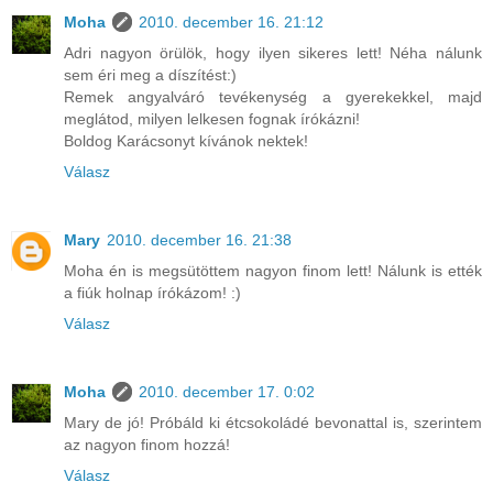
Moha
2010. december 16. 21:12
Adri nagyon örülök, hogy ilyen sikeres lett! Néha nálunk
sem éri meg a díszítést:)
Remek angyalváró tevékenység a gyerekekkel, majd
meglátod, milyen lelkesen fognak írókázni!
Boldog Karácsonyt kívánok nektek!
Válasz
Mary
2010. december 16. 21:38
Moha én is megsütöttem nagyon finom lett! Nálunk is ették
a fiúk holnap írókázom! :)
Válasz
Moha
2010. december 17. 0:02
Mary de jó! Próbáld ki étcsokoládé bevonattal is, szerintem
az nagyon finom hozzá!
Válasz