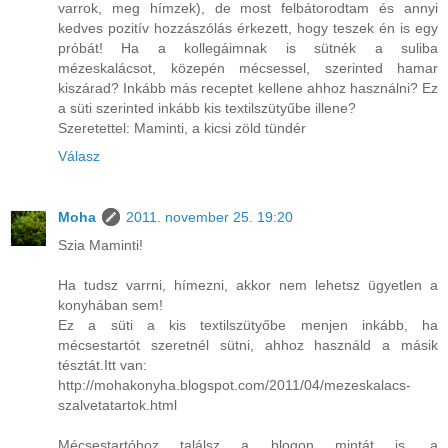
varrok, meg hímzek), de most felbátorodtam és annyi
kedves pozitív hozzászólás érkezett, hogy teszek én is egy
próbát! Ha a kollegáimnak is sütnék a suliba
mézeskalácsot, közepén mécsessel, szerinted hamar
kiszárad? Inkább más receptet kellene ahhoz használni? Ez
a süti szerinted inkább kis textilszütyűbe illene?
Szeretettel: Maminti, a kicsi zöld tündér
Válasz
Moha
2011. november 25. 19:20
Szia Maminti!
Ha tudsz varrni, hímezni, akkor nem lehetsz ügyetlen a
konyhában sem!
Ez a süti a kis textilszütyőbe menjen inkább, ha
mécsestartót szeretnél sütni, ahhoz használd a másik
tésztát.Itt van:
http://mohakonyha.blogspot.com/2011/04/mezeskalacs-
szalvetatartok.html
Mécsestartóhoz találsz a blogon mintát is, a