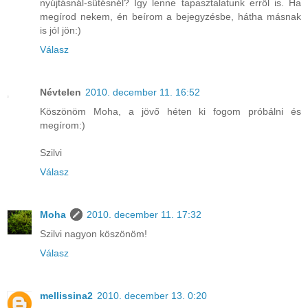
nyújtásnál-sütésnél? Így lenne tapasztalatunk erről is. Ha
megírod nekem, én beírom a bejegyzésbe, hátha másnak
is jól jön:)
Válasz
Névtelen
2010. december 11. 16:52
Köszönöm Moha, a jövő héten ki fogom próbálni és
megírom:)
Szilvi
Válasz
Moha
2010. december 11. 17:32
Szilvi nagyon köszönöm!
Válasz
mellissina2
2010. december 13. 0:20