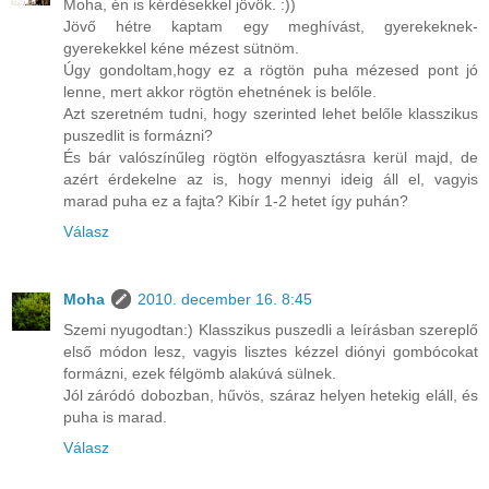
Moha, én is kérdésekkel jövök. :))
Jövő hétre kaptam egy meghívást, gyerekeknek-
gyerekekkel kéne mézest sütnöm.
Úgy gondoltam,hogy ez a rögtön puha mézesed pont jó
lenne, mert akkor rögtön ehetnének is belőle.
Azt szeretném tudni, hogy szerinted lehet belőle klasszikus
puszedlit is formázni?
És bár valószínűleg rögtön elfogyasztásra kerül majd, de
azért érdekelne az is, hogy mennyi ideig áll el, vagyis
marad puha ez a fajta? Kibír 1-2 hetet így puhán?
Válasz
Moha
2010. december 16. 8:45
Szemi nyugodtan:) Klasszikus puszedli a leírásban szereplő
első módon lesz, vagyis lisztes kézzel diónyi gombócokat
formázni, ezek félgömb alakúvá sülnek.
Jól záródó dobozban, hűvös, száraz helyen hetekig eláll, és
puha is marad.
Válasz