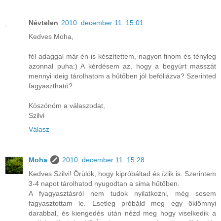
Névtelen
2010. december 11. 15:01
Kedves Moha,
fél adaggal már én is készítettem, nagyon finom és tényleg
azonnal puha:) A kérdésem az, hogy a begyúrt masszát
mennyi ideig tárolhatom a hűtőben jól befóliázva? Szerinted
fagyasztható?
Köszönöm a válaszodat,
Szilvi
Válasz
Moha
2010. december 11. 15:28
Kedves Szilvi! Örülök, hogy kipróbáltad és ízlik is. Szerintem
3-4 napot tárolhatod nyugodtan a sima hűtőben.
A fyagyasztásról nem tudok nyilatkozni, még sosem
fagyasztottam le. Esetleg próbáld meg egy öklömnyi
darabbal, és kiengedés után nézd meg hogy viselkedik a