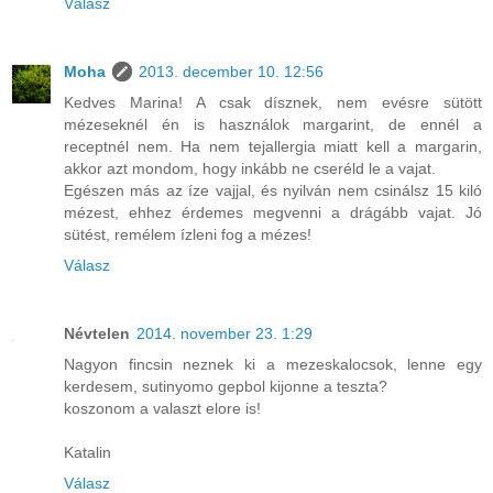
Válasz
Moha
2013. december 10. 12:56
Kedves Marina! A csak dísznek, nem evésre sütött
mézeseknél én is használok margarint, de ennél a
receptnél nem. Ha nem tejallergia miatt kell a margarin,
akkor azt mondom, hogy inkább ne cseréld le a vajat.
Egészen más az íze vajjal, és nyilván nem csinálsz 15 kiló
mézest, ehhez érdemes megvenni a drágább vajat. Jó
sütést, remélem ízleni fog a mézes!
Válasz
Névtelen
2014. november 23. 1:29
Nagyon fincsin neznek ki a mezeskalocsok, lenne egy
kerdesem, sutinyomo gepbol kijonne a teszta?
koszonom a valaszt elore is!
Katalin
Válasz