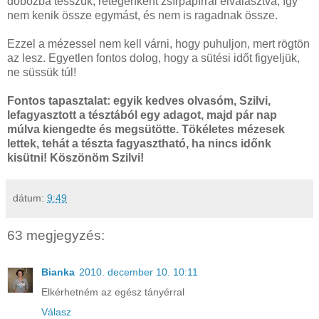
dobozba tesszük, rétegenként zsírpapírral elválasztva, így
nem kenik össze egymást, és nem is ragadnak össze.
Ezzel a mézessel nem kell várni, hogy puhuljon, mert rögtön
az lesz. Egyetlen fontos dolog, hogy a sütési időt figyeljük,
ne süssük túl!
Fontos tapasztalat: egyik kedves olvasóm, Szilvi,
lefagyasztott a tésztából egy adagot, majd pár nap
múlva kiengedte és megsütötte. Tökéletes mézesek
lettek, tehát a tészta fagyasztható, ha nincs időnk
kisütni! Köszönöm Szilvi!
dátum:
9:49
63 megjegyzés:
Bianka
2010. december 10. 10:11
Elkérhetném az egész tányérral
Válasz