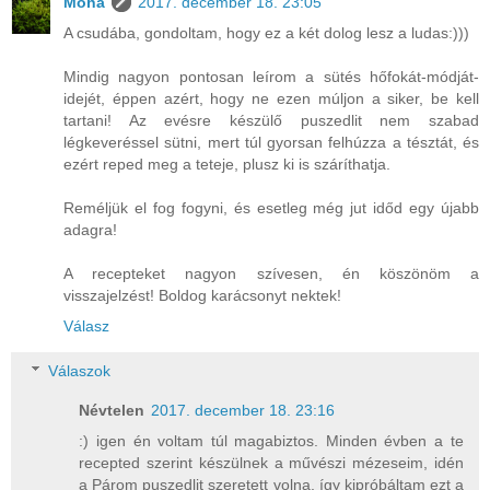
Moha
2017. december 18. 23:05
A csudába, gondoltam, hogy ez a két dolog lesz a ludas:)))
Mindig nagyon pontosan leírom a sütés hőfokát-módját-
idejét, éppen azért, hogy ne ezen múljon a siker, be kell
tartani! Az evésre készülő puszedlit nem szabad
légkeveréssel sütni, mert túl gyorsan felhúzza a tésztát, és
ezért reped meg a teteje, plusz ki is száríthatja.
Reméljük el fog fogyni, és esetleg még jut időd egy újabb
adagra!
A recepteket nagyon szívesen, én köszönöm a
visszajelzést! Boldog karácsonyt nektek!
Válasz
Válaszok
Névtelen
2017. december 18. 23:16
:) igen én voltam túl magabiztos. Minden évben a te
recepted szerint készülnek a művészi mézeseim, idén
a Párom puszedlit szeretett volna, így kipróbáltam ezt a