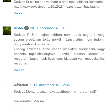
Kedves Krisztina itt olvasható a házi mézesfűszer készítése:
http://www.egycsipet.hu/2012/11/mezesfuszer-hazilag.html
Válasz
Moha
2013. december 4. 0:19
Kedves R Sné, sajnos ebben nem tudok segíteni, még
sosem próbáltam tojás nélkül mézest sütni, nem tudom,
hogy viselkedik a tészta.
Esetleg érdemes lenne vegán oldalakon körülnézni, vagy
hasonló táplálékallergiával küzdők oldalán keresni a
receptet. Nagyon sok ilyen van, biztosan van mézeskalács
recept is.
Válasz
Névtelen
2013. december 10. 12:35
Kedves Moha, a vajat helyettesíthetem-e margarinnal?
Köszönettel: Marina