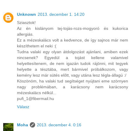
Unknown
2013. december 1. 14:20
Sziasztok!
Az én kislányom tej-tojás-rozs-mogyoró és kukorica
allergiás.
Ez a mézeskalács volt a kedvence, de így sajnos már nem
készíthetem el neki :(
Tudna valaki egy olyan átdolgozást ajánlani, amiben ezek
nincsenek? Egyedül a tojást kellene valamivel
helyettesítenem, de nem igazán tudok rájönni, mit tegyek
helyette a tésztába, mert bármivel próbálkozom, vagy
kemény lesz már sütés előtt, vagy utána lesz tégla-állagú :/
Köszönöm, ha valaki tud segítséget nyújtani eme szörnyen
nagy problémában, a karácsony nem karácsony
mézeskalács nélkül...
pufi_1@fibermail.hu
Válasz
Moha
2013. december 4. 0:16