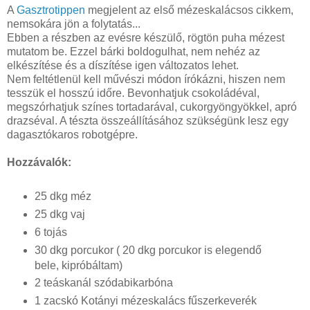
A
Gasztrotippen
megjelent az első mézeskalácsos cikkem,
nemsokára jön a folytatás...
Ebben a részben az evésre készülő, rögtön puha mézest
mutatom be. Ezzel bárki boldogulhat, nem nehéz az
elkészítése és a díszítése igen változatos lehet.
Nem feltétlenül kell művészi módon írókázni, hiszen nem
tesszük el hosszú időre. Bevonhatjuk csokoládéval,
megszórhatjuk színes tortadarával, cukorgyöngyökkel, apró
drazséval. A tészta összeállításához szükségünk lesz egy
dagasztókaros robotgépre.
Hozzávalók:
25 dkg méz
25 dkg vaj
6 tojás
30 dkg porcukor ( 20 dkg porcukor is elegendő
bele, kipróbáltam)
2 teáskanál szódabikarbóna
1 zacskó Kotányi mézeskalács fűszerkeverék