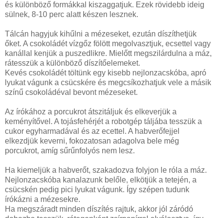
és különböző formákkal kiszaggatjuk. Ezek rövidebb ideig
sülnek, 8-10 perc alatt készen lesznek.
Tálcán hagyjuk kihűlni a mézeseket, ezután díszíthetjük
őket. A csokoládét vízgőz fölött megolvasztjuk, ecsettel vagy
kanállal kenjük a puszedlikre. Mielőtt megszilárdulna a máz,
rátesszük a különböző díszítőelemeket.
Kevés csokoládét töltünk egy kisebb nejlonzacskóba, apró
lyukat vágunk a csücskére és megcsíkozhatjuk vele a másik
színű csokoládéval bevont mézeseket.
Az írókához a porcukrot átszitáljuk és elkeverjük a
keményítővel. A tojásfehérjét a robotgép táljába tesszük a
cukor egyharmadával és az ecettel. A habverőfejjel
elkezdjük keverni, fokozatosan adagolva bele még
porcukrot, amíg sűrűnfolyós nem lesz.
Ha kiemeljük a habverőt, szakadozva folyjon le róla a máz.
Nejlonzacskóba kanalazunk belőle, elkötjük a tetején, a
csücskén pedig pici lyukat vágunk. Így szépen tudunk
írókázni a mézesekre.
Ha megszáradt minden díszítés rajtuk, akkor jól záródó