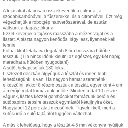
A tojásokat alaposan összekeverjük a cukorral, a
szódabikarbónával, a fűszerekkel és a citromlével. Ezt még
végezhetjük a robotgép habverőszárával, de ezután
váltsunk a dagasztókarra.
Ezzel keverjük a tojásos masszába a mézes vajat és a
lisztet. A tészta nagyon kenődős, lágy lesz, ilyennek kell
lennie!
Folpackkal letakarva legalább 8 óra hosszára hűtőbe
tesszük. ( Ha nincs időnk kisütni az egészet, egy-két napig
maradhat a hűtőben nyugodtan!)
A sütőt bekapcsoljuk 180 fokra.
Lisztezett deszkán átgyúrjuk a tésztát és innen több
lehetőségünk is van. Ha nagyon hamar szeretnénk
elkészülni, akkor 8 részre osztjuk a tésztát, egyenként 4 cm
átmérőjű rudat formázunk belőle. Minden rudat 10 részre
vágunk, lisztes kézzel gombócokat formázunk belőle és
sütőpapíros tepsire tesszük egymástól kétujjnyira őket.
Nagyjából 12 perc alatt megsülnek. Figyelni kell, mert a
sütési idő a sütő fajtájától függően változhat.
A másik lehetőség, hogy a tésztát 4-5 mm vékonyra nyújtjuk