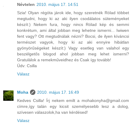
Névtelen
2010. május 17. 14:51
Szia! Olyan régóta járok ide, hogy szeretnék Rólad többet
megtudni, hogy ki az aki ilyen csodálatos süteményeket
készít:) Nekem fura, hogy nincs Rólad kép és semmi
konkrétum, ami által jobban meg lehetne ismerni... Iwiwen
fent vagy? Ott megtudnálak nézni? Bocsi, de ilyen kíváncsi
természet vagyok, hogy ki az aki ennyire hibátlan
gyönyörűségeket készít:) Vagy esetleg van valahol egy
beszélgetős blogod ahol jobban meg lehet ismerni?
Gratulálok a remekműveidhez és Csak így tovább!
Üdv: Csilla
Válasz
Moha
2010. május 17. 16:49
Kedves Csilla! Írj nekem emilt a mohakonyha@gmail.com
címre,így talán egy kicsit személyesebb lesz a dolog,
szívesen válaszolok,ha van kérdésed!
Válasz