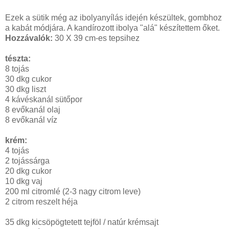
Ezek a sütik még az ibolyanyílás idején készültek, gombhoz
a kabát módjára. A kandírozott ibolya "alá" készítettem őket.
Hozzávalók:
30 X 39 cm-es tepsihez
tészta:
8 tojás
30 dkg cukor
30 dkg liszt
4 kávéskanál sütőpor
8 evőkanál olaj
8 evőkanál víz
krém:
4 tojás
2 tojássárga
20 dkg cukor
10 dkg vaj
200 ml citromlé (2-3 nagy citrom leve)
2 citrom reszelt héja
35 dkg kicsöpögtetett tejföl / natúr krémsajt