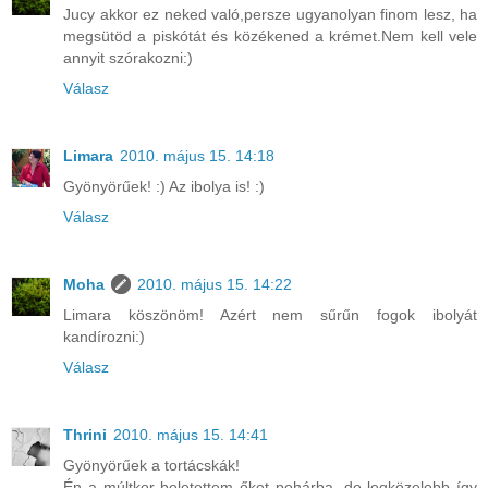
Jucy akkor ez neked való,persze ugyanolyan finom lesz, ha
megsütöd a piskótát és közékened a krémet.Nem kell vele
annyit szórakozni:)
Válasz
Limara
2010. május 15. 14:18
Gyönyörűek! :) Az ibolya is! :)
Válasz
Moha
2010. május 15. 14:22
Limara köszönöm! Azért nem sűrűn fogok ibolyát
kandírozni:)
Válasz
Thrini
2010. május 15. 14:41
Gyönyörűek a tortácskák!
Én a múltkor beletettem őket pohárba, de legközelebb így