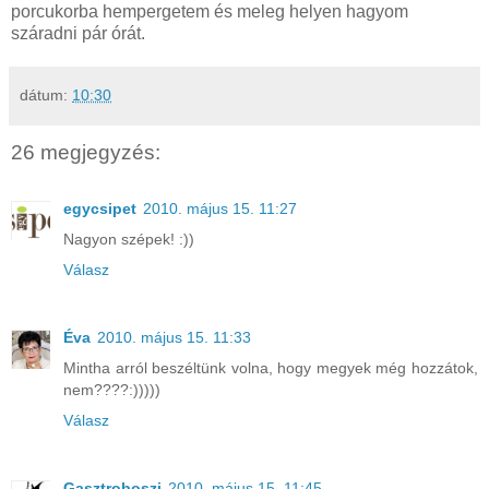
porcukorba hempergetem és meleg helyen hagyom
száradni pár órát.
dátum:
10:30
26 megjegyzés:
egycsipet
2010. május 15. 11:27
Nagyon szépek! :))
Válasz
Éva
2010. május 15. 11:33
Mintha arról beszéltünk volna, hogy megyek még hozzátok,
nem????:)))))
Válasz
Gasztroboszi
2010. május 15. 11:45