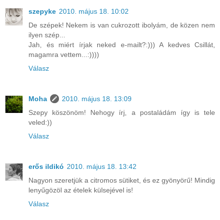
szepyke
2010. május 18. 10:02
De szépek! Nekem is van cukrozott ibolyám, de közen nem
ilyen szép...
Jah, és miért írjak neked e-mailt?:))) A kedves Csillát,
magamra vettem...:))))
Válasz
Moha
2010. május 18. 13:09
Szepy köszönöm! Nehogy írj, a postaládám így is tele
veled:))
Válasz
erős ildikó
2010. május 18. 13:42
Nagyon szeretjük a citromos sütiket, és ez gyönyörű! Mindig
lenyűgözöl az ételek külsejével is!
Válasz