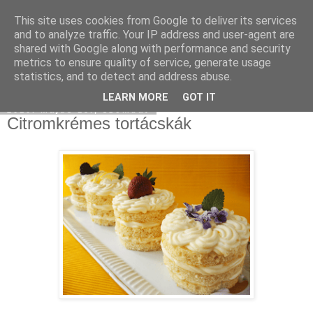
This site uses cookies from Google to deliver its services
Moha Konyha
and to analyze traffic. Your IP address and user-agent are
shared with Google along with performance and security
metrics to ensure quality of service, generate usage
statistics, and to detect and address abuse.
▼
LEARN MORE
GOT IT
2010. május 15., szombat
Citromkrémes tortácskák