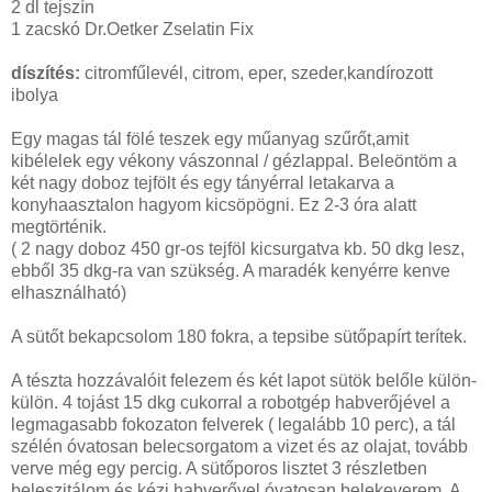
2 dl tejszín
1 zacskó Dr.Oetker Zselatin Fix
díszítés:
citromfűlevél, citrom, eper, szeder,kandírozott
ibolya
Egy magas tál fölé teszek egy műanyag szűrőt,amit
kibélelek egy vékony vászonnal / gézlappal. Beleöntöm a
két nagy doboz tejfölt és egy tányérral letakarva a
konyhaasztalon hagyom kicsöpögni. Ez 2-3 óra alatt
megtörténik.
( 2 nagy doboz 450 gr-os tejföl kicsurgatva kb. 50 dkg lesz,
ebből 35 dkg-ra van szükség. A maradék kenyérre kenve
elhasználható)
A sütőt bekapcsolom 180 fokra, a tepsibe sütőpapírt terítek.
A tészta hozzávalóit felezem és két lapot sütök belőle külön-
külön. 4 tojást 15 dkg cukorral a robotgép habverőjével a
legmagasabb fokozaton felverek ( legalább 10 perc), a tál
szélén óvatosan belecsorgatom a vizet és az olajat, tovább
verve még egy percig. A sütőporos lisztet 3 részletben
beleszitálom és kézi habverővel óvatosan belekeverem. A