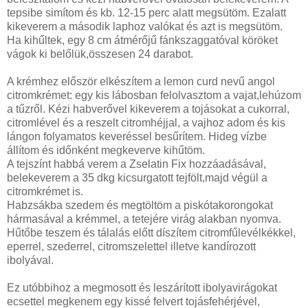
tepsibe simítom és kb. 12-15 perc alatt megsütöm. Ezalatt
kikeverem a második laphoz valókat és azt is megsütöm.
Ha kihűltek, egy 8 cm átmérőjű fánkszaggatóval köröket
vágok ki belőlük,összesen 24 darabot.
A krémhez először elkészítem a lemon curd nevű angol
citromkrémet: egy kis lábosban felolvasztom a vajat,lehúzom
a tűzről. Kézi habverővel kikeverem a tojásokat a cukorral,
citromlével és a reszelt citromhéjjal, a vajhoz adom és kis
lángon folyamatos keveréssel besűrítem. Hideg vízbe
állítom és időnként megkeverve kihűtöm.
A tejszínt habbá verem a Zselatin Fix hozzáadásával,
belekeverem a 35 dkg kicsurgatott tejfölt,majd végül a
citromkrémet is.
Habzsákba szedem és megtöltöm a piskótakorongokat
hármasával a krémmel, a tetejére virág alakban nyomva.
Hűtőbe teszem és tálalás előtt díszítem citromfűlevélkékkel,
eperrel, szederrel, citromszelettel illetve kandírozott
ibolyával.
Ez utóbbihoz a megmosott és leszárított ibolyavirágokat
ecsettel megkenem egy kissé felvert tojásfehérjével,