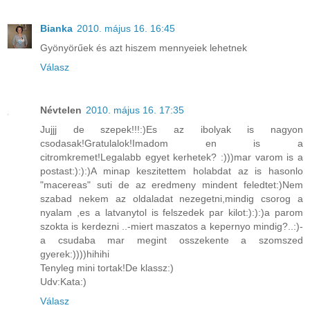
Bianka
2010. május 16. 16:45
Gyönyörűek és azt hiszem mennyeiek lehetnek
Válasz
Névtelen
2010. május 16. 17:35
Jujjj de szepek!!!:)Es az ibolyak is nagyon
csodasak!Gratulalok!Imadom en is a
citromkremet!Legalabb egyet kerhetek? :)))mar varom is a
postast:):):)A minap keszitettem holabdat az is hasonlo
"macereas" suti de az eredmeny mindent feledtet:)Nem
szabad nekem az oldaladat nezegetni,mindig csorog a
nyalam ,es a latvanytol is felszedek par kilot:):):)a parom
szokta is kerdezni ..-miert maszatos a kepernyo mindig?..:)-
a csudaba mar megint osszekente a szomszed
gyerek:))))hihihi
Tenyleg mini tortak!De klassz:)
Udv:Kata:)
Válasz