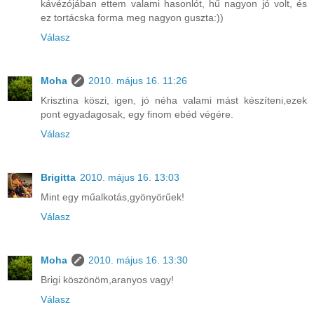
kávézójában ettem valami hasonlót, hű nagyon jó volt, és
ez tortácska forma meg nagyon guszta:))
Válasz
Moha
2010. május 16. 11:26
Krisztina köszi, igen, jó néha valami mást készíteni,ezek
pont egyadagosak, egy finom ebéd végére.
Válasz
Brigitta
2010. május 16. 13:03
Mint egy műalkotás,gyönyörűek!
Válasz
Moha
2010. május 16. 13:30
Brigi köszönöm,aranyos vagy!
Válasz