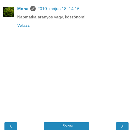
Moha
2010. május 18. 14:16
Napmátka aranyos vagy, köszönöm!
Válasz
‹
›
Főoldal