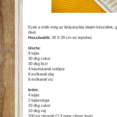
Ezek a sütik még az ibolyanyílás idején készültek, 
őket.
Hozzávalók:
30 X 39 cm-es tepsihez
tészta:
8 tojás
30 dkg cukor
30 dkg liszt
4 kávéskanál sütőpor
8 evőkanál olaj
8 evőkanál víz
krém:
4 tojás
2 tojássárga
20 dkg cukor
10 dkg vaj
200 ml citromlé (2-3 nagy citrom leve)