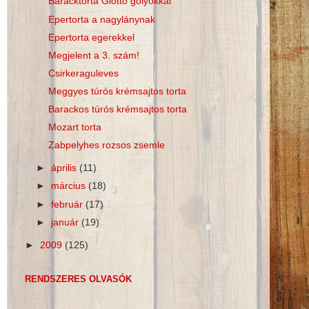
Baracktorta Giotto golyókkal
Epertorta a nagylánynak
Epertorta egerekkel
Megjelent a 3. szám!
Csirkeraguleves
Meggyes túrós krémsajtos torta
Barackos túrós krémsajtos torta
Mozart torta
Zabpelyhes rozsos zsemle
►
április
(11)
►
március
(18)
►
február
(17)
►
január
(19)
►
2009
(125)
RENDSZERES OLVASÓK