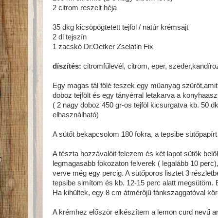
2 citrom reszelt héja
35 dkg kicsöpögtetett tejföl / natúr krémsajt
2 dl tejszín
1 zacskó Dr.Oetker Zselatin Fix
díszítés:
citromfűlevél, citrom, eper, szeder,kandíroz
Egy magas tál fölé teszek egy műanyag szűrőt,amit 
doboz tejfölt és egy tányérral letakarva a konyhaasz
( 2 nagy doboz 450 gr-os tejföl kicsurgatva kb. 50
elhasználható)
A sütőt bekapcsolom 180 fokra, a tepsibe sütőpapírt 
A tészta hozzávalóit felezem és két lapot sütök belő
legmagasabb fokozaton felverek ( legalább 10 perc),
verve még egy percig. A sütőporos lisztet 3 részle
tepsibe simítom és kb. 12-15 perc alatt megsütöm. 
Ha kihűltek, egy 8 cm átmérőjű fánkszaggatóval kör
A krémhez először elkészítem a lemon curd nevű an