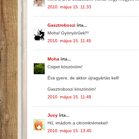
2010. május 15. 11:33
Gasztroboszi
írta...
Moha! Gyönyörűek!!!
2010. május 15. 11:45
Moha
írta...
Csipet köszönöm!
Éva gyere, de akkor újragyártás kell!
Gasztroboszi köszönöm!
2010. május 15. 11:48
Jucy
írta...
Hű, imádom a citromkrémeket!
2010. május 15. 13:45