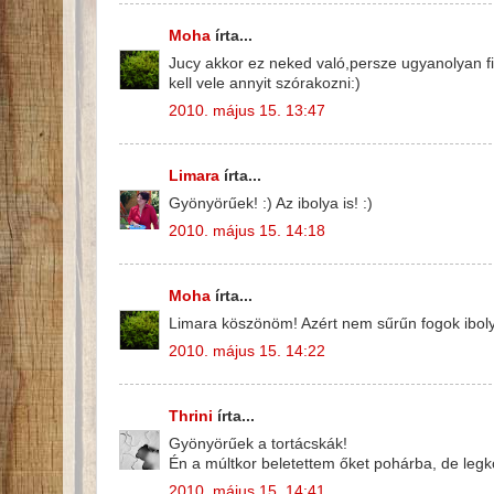
Moha
írta...
Jucy akkor ez neked való,persze ugyanolyan 
kell vele annyit szórakozni:)
2010. május 15. 13:47
Limara
írta...
Gyönyörűek! :) Az ibolya is! :)
2010. május 15. 14:18
Moha
írta...
Limara köszönöm! Azért nem sűrűn fogok iboly
2010. május 15. 14:22
Thrini
írta...
Gyönyörűek a tortácskák!
Én a múltkor beletettem őket pohárba, de legk
2010. május 15. 14:41