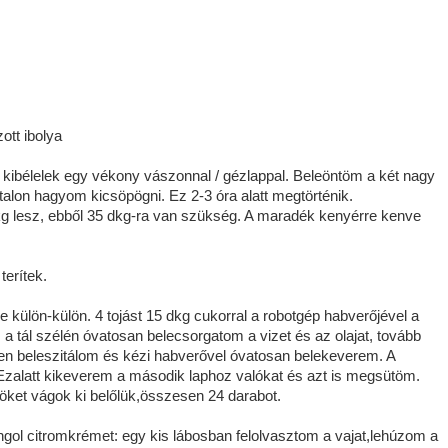
ott ibolya
kibélelek egy vékony vászonnal / gézlappal. Beleöntöm a két nagy
talon hagyom kicsöpögni. Ez 2-3 óra alatt megtörténik.
 dkg lesz, ebből 35 dkg-ra van szükség. A maradék kenyérre kenve
terítek.
le külön-külön. 4 tojást 15 dkg cukorral a robotgép habverőjével a
 a tál szélén óvatosan belecsorgatom a vizet és az olajat, tovább
tben beleszitálom és kézi habverővel óvatosan belekeverem. A
Ezalatt kikeverem a második laphoz valókat és azt is megsütöm.
öket vágok ki belőlük,összesen 24 darabot.
gol citromkrémet: egy kis lábosban felolvasztom a vajat,lehúzom a