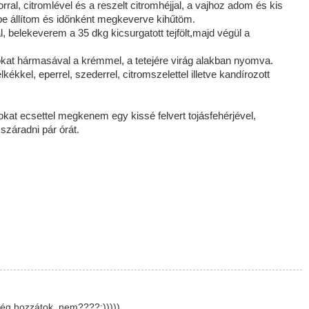
ral, citromlével és a reszelt citromhéjjal, a vajhoz adom és kis
be állítom és időnként megkeverve kihűtöm.
, belekeverem a 35 dkg kicsurgatott tejfölt,majd végül a
t hármasával a krémmel, a tetejére virág alakban nyomva.
kékkel, eperrel, szederrel, citromszelettel illetve kandírozott
okat ecsettel megkenem egy kissé felvert tojásfehérjével,
záradni pár órát.
ég hozzátok, nem????:)))))