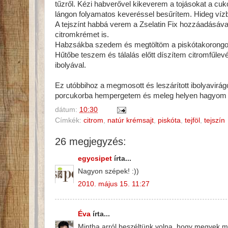
tűzről. Kézi habverővel kikeverem a tojásokat a cukor
lángon folyamatos keveréssel besűrítem. Hideg víz
A tejszínt habbá verem a Zselatin Fix hozzáadásával
citromkrémet is.
Habzsákba szedem és megtöltöm a piskótakorongoka
Hűtőbe teszem és tálalás előtt díszítem citromfűlevél
ibolyával.
Ez utóbbihoz a megmosott és leszárított ibolyavirág
porcukorba hempergetem és meleg helyen hagyom s
dátum:
10:30
Címkék:
citrom
,
natúr krémsajt
,
piskóta
,
tejföl
,
tejszín
26 megjegyzés:
egycsipet
írta...
Nagyon szépek! :))
2010. május 15. 11:27
Éva
írta...
Mintha arról beszéltünk volna, hogy megyek m