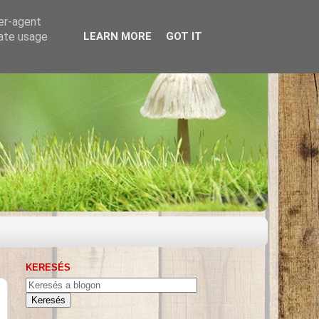
ser-agent
rate usage
LEARN MORE
GOT IT
KERESÉS