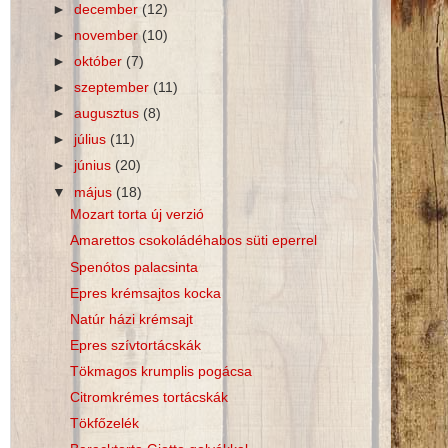
►
december
(12)
►
november
(10)
►
október
(7)
►
szeptember
(11)
►
augusztus
(8)
►
július
(11)
►
június
(20)
▼
május
(18)
Mozart torta új verzió
Amarettos csokoládéhabos süti eperrel
Spenótos palacsinta
Epres krémsajtos kocka
Natúr házi krémsajt
Epres szívtortácskák
Tökmagos krumplis pogácsa
Citromkrémes tortácskák
Tökfőzelék