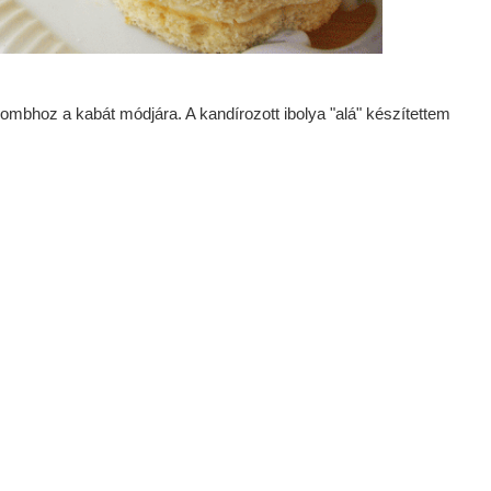
gombhoz a kabát módjára. A kandírozott ibolya "alá" készítettem