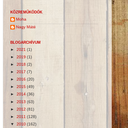
KÖZREMŰKÖDŐK
Moha
Nagy Máté
BLOGARCHÍVUM
►
2021
(1)
►
2019
(1)
►
2018
(2)
►
2017
(7)
►
2016
(20)
►
2015
(49)
►
2014
(36)
►
2013
(63)
►
2012
(81)
►
2011
(128)
▼
2010
(162)