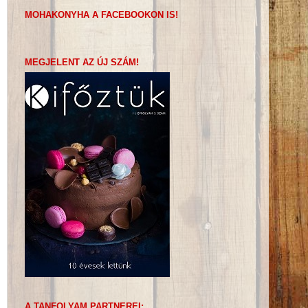
MOHAKONYHA A FACEBOOKON IS!
MEGJELENT AZ ÚJ SZÁM!
A TANFOLYAM PARTNEREI: