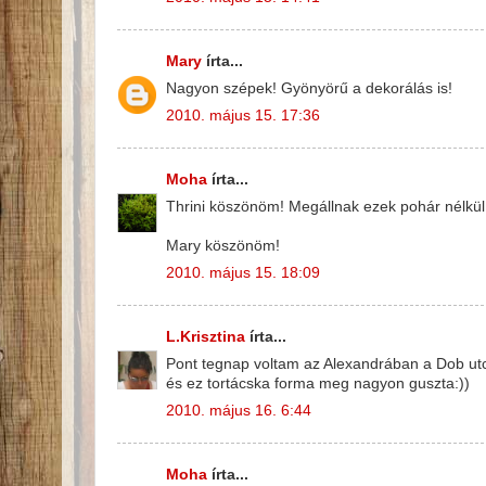
Mary
írta...
Nagyon szépek! Gyönyörű a dekorálás is!
2010. május 15. 17:36
Moha
írta...
Thrini köszönöm! Megállnak ezek pohár nélkül 
Mary köszönöm!
2010. május 15. 18:09
L.Krisztina
írta...
Pont tegnap voltam az Alexandrában a Dob utc
és ez tortácska forma meg nagyon guszta:))
2010. május 16. 6:44
Moha
írta...