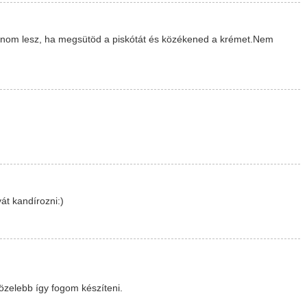
finom lesz, ha megsütöd a piskótát és közékened a krémet.Nem
át kandírozni:)
özelebb így fogom készíteni.