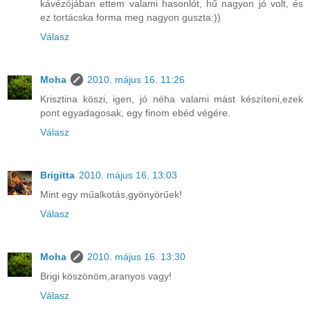
kávézójában ettem valami hasonlót, hű nagyon jó volt, és
ez tortácska forma meg nagyon guszta:))
Válasz
Moha
2010. május 16. 11:26
Krisztina köszi, igen, jó néha valami mást készíteni,ezek
pont egyadagosak, egy finom ebéd végére.
Válasz
Brigitta
2010. május 16. 13:03
Mint egy műalkotás,gyönyörűek!
Válasz
Moha
2010. május 16. 13:30
Brigi köszönöm,aranyos vagy!
Válasz