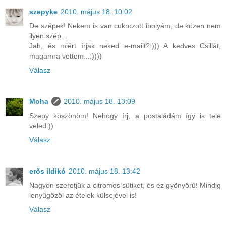
szepyke
2010. május 18. 10:02
De szépek! Nekem is van cukrozott ibolyám, de közen nem
ilyen szép...
Jah, és miért írjak neked e-mailt?:))) A kedves Csillát,
magamra vettem...:))))
Válasz
Moha
2010. május 18. 13:09
Szepy köszönöm! Nehogy írj, a postaládám így is tele
veled:))
Válasz
erős ildikó
2010. május 18. 13:42
Nagyon szeretjük a citromos sütiket, és ez gyönyörű! Mindig
lenyűgözöl az ételek külsejével is!
Válasz