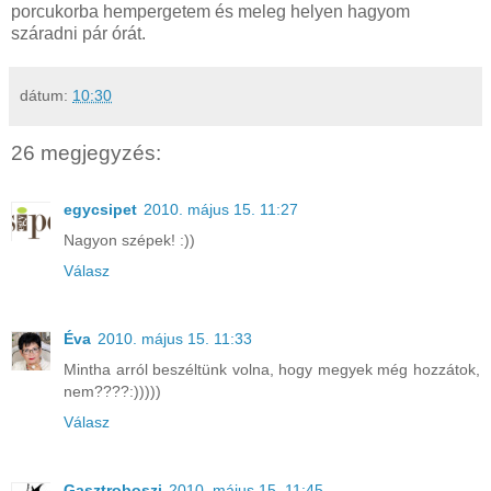
porcukorba hempergetem és meleg helyen hagyom
száradni pár órát.
dátum:
10:30
26 megjegyzés:
egycsipet
2010. május 15. 11:27
Nagyon szépek! :))
Válasz
Éva
2010. május 15. 11:33
Mintha arról beszéltünk volna, hogy megyek még hozzátok,
nem????:)))))
Válasz
Gasztroboszi
2010. május 15. 11:45