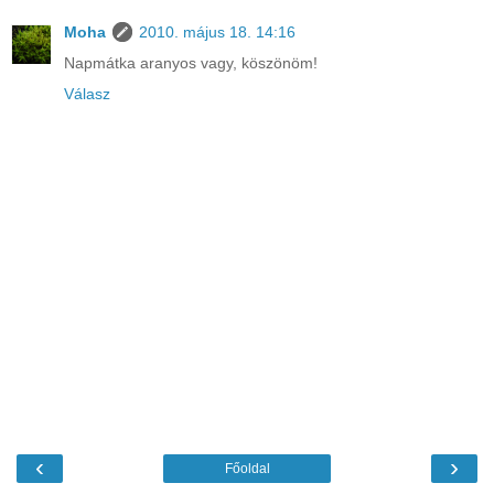
Moha
2010. május 18. 14:16
Napmátka aranyos vagy, köszönöm!
Válasz
‹
›
Főoldal