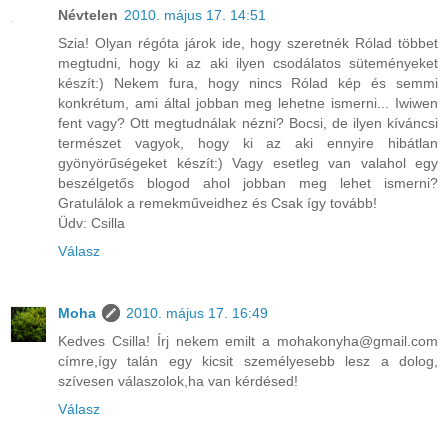
Névtelen
2010. május 17. 14:51
Szia! Olyan régóta járok ide, hogy szeretnék Rólad többet
megtudni, hogy ki az aki ilyen csodálatos süteményeket
készít:) Nekem fura, hogy nincs Rólad kép és semmi
konkrétum, ami által jobban meg lehetne ismerni... Iwiwen
fent vagy? Ott megtudnálak nézni? Bocsi, de ilyen kíváncsi
természet vagyok, hogy ki az aki ennyire hibátlan
gyönyörűségeket készít:) Vagy esetleg van valahol egy
beszélgetős blogod ahol jobban meg lehet ismerni?
Gratulálok a remekműveidhez és Csak így tovább!
Üdv: Csilla
Válasz
Moha
2010. május 17. 16:49
Kedves Csilla! Írj nekem emilt a mohakonyha@gmail.com
címre,így talán egy kicsit személyesebb lesz a dolog,
szívesen válaszolok,ha van kérdésed!
Válasz