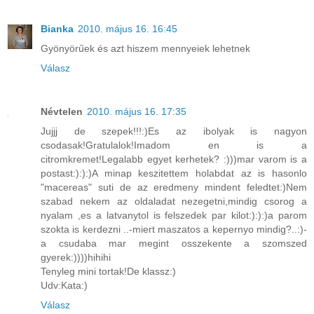
Bianka
2010. május 16. 16:45
Gyönyörűek és azt hiszem mennyeiek lehetnek
Válasz
Névtelen
2010. május 16. 17:35
Jujjj de szepek!!!:)Es az ibolyak is nagyon
csodasak!Gratulalok!Imadom en is a
citromkremet!Legalabb egyet kerhetek? :)))mar varom is a
postast:):):)A minap keszitettem holabdat az is hasonlo
"macereas" suti de az eredmeny mindent feledtet:)Nem
szabad nekem az oldaladat nezegetni,mindig csorog a
nyalam ,es a latvanytol is felszedek par kilot:):):)a parom
szokta is kerdezni ..-miert maszatos a kepernyo mindig?..:)-
a csudaba mar megint osszekente a szomszed
gyerek:))))hihihi
Tenyleg mini tortak!De klassz:)
Udv:Kata:)
Válasz