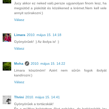
Jucy akkor ez neked való,persze ugyanolyan finom lesz, ha
megsütöd a piskótát és közékened a krémet.Nem kell vele
annyit szórakozni:)
Válasz
Limara
2010. május 15. 14:18
Gyönyörűek! :) Az ibolya is! :)
Válasz
Moha
2010. május 15. 14:22
Limara köszönöm! Azért nem sűrűn fogok ibolyát
kandírozni:)
Válasz
Thrini
2010. május 15. 14:41
Gyönyörűek a tortácskák!
Én a múltkor beletettem őket pohárba, de legközelebb így