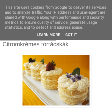
This site uses cookies from Google to deliver its services
Moha Konyha
and to analyze traffic. Your IP address and user-agent are
shared with Google along with performance and security
metrics to ensure quality of service, generate usage
statistics, and to detect and address abuse.
▼
LEARN MORE
GOT IT
2010. május 15., szombat
Citromkrémes tortácskák