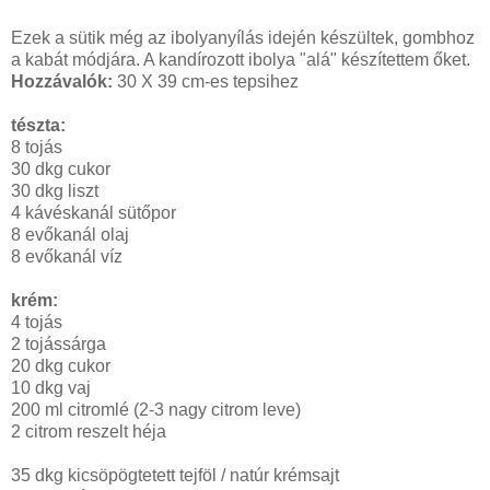
Ezek a sütik még az ibolyanyílás idején készültek, gombhoz
a kabát módjára. A kandírozott ibolya "alá" készítettem őket.
Hozzávalók:
30 X 39 cm-es tepsihez
tészta:
8 tojás
30 dkg cukor
30 dkg liszt
4 kávéskanál sütőpor
8 evőkanál olaj
8 evőkanál víz
krém:
4 tojás
2 tojássárga
20 dkg cukor
10 dkg vaj
200 ml citromlé (2-3 nagy citrom leve)
2 citrom reszelt héja
35 dkg kicsöpögtetett tejföl / natúr krémsajt