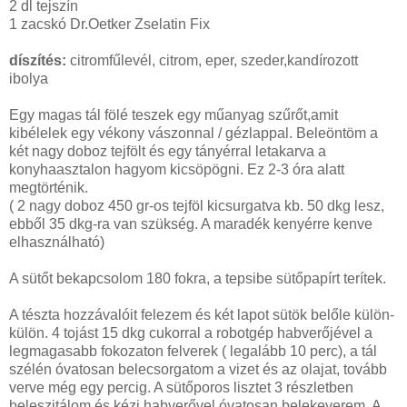
2 dl tejszín
1 zacskó Dr.Oetker Zselatin Fix
díszítés:
citromfűlevél, citrom, eper, szeder,kandírozott
ibolya
Egy magas tál fölé teszek egy műanyag szűrőt,amit
kibélelek egy vékony vászonnal / gézlappal. Beleöntöm a
két nagy doboz tejfölt és egy tányérral letakarva a
konyhaasztalon hagyom kicsöpögni. Ez 2-3 óra alatt
megtörténik.
( 2 nagy doboz 450 gr-os tejföl kicsurgatva kb. 50 dkg lesz,
ebből 35 dkg-ra van szükség. A maradék kenyérre kenve
elhasználható)
A sütőt bekapcsolom 180 fokra, a tepsibe sütőpapírt terítek.
A tészta hozzávalóit felezem és két lapot sütök belőle külön-
külön. 4 tojást 15 dkg cukorral a robotgép habverőjével a
legmagasabb fokozaton felverek ( legalább 10 perc), a tál
szélén óvatosan belecsorgatom a vizet és az olajat, tovább
verve még egy percig. A sütőporos lisztet 3 részletben
beleszitálom és kézi habverővel óvatosan belekeverem. A