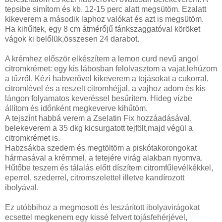
tepsibe simítom és kb. 12-15 perc alatt megsütöm. Ezalatt
kikeverem a második laphoz valókat és azt is megsütöm.
Ha kihűltek, egy 8 cm átmérőjű fánkszaggatóval köröket
vágok ki belőlük,összesen 24 darabot.
A krémhez először elkészítem a lemon curd nevű angol
citromkrémet: egy kis lábosban felolvasztom a vajat,lehúzom
a tűzről. Kézi habverővel kikeverem a tojásokat a cukorral,
citromlével és a reszelt citromhéjjal, a vajhoz adom és kis
lángon folyamatos keveréssel besűrítem. Hideg vízbe
állítom és időnként megkeverve kihűtöm.
A tejszínt habbá verem a Zselatin Fix hozzáadásával,
belekeverem a 35 dkg kicsurgatott tejfölt,majd végül a
citromkrémet is.
Habzsákba szedem és megtöltöm a piskótakorongokat
hármasával a krémmel, a tetejére virág alakban nyomva.
Hűtőbe teszem és tálalás előtt díszítem citromfűlevélkékkel,
eperrel, szederrel, citromszelettel illetve kandírozott
ibolyával.
Ez utóbbihoz a megmosott és leszárított ibolyavirágokat
ecsettel megkenem egy kissé felvert tojásfehérjével,