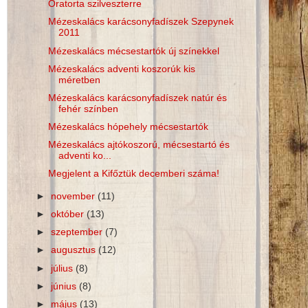
Óratorta szilveszterre
Mézeskalács karácsonyfadíszek Szepynek
2011
Mézeskalács mécsestartók új színekkel
Mézeskalács adventi koszorúk kis
méretben
Mézeskalács karácsonyfadíszek natúr és
fehér színben
Mézeskalács hópehely mécsestartók
Mézeskalács ajtókoszorú, mécsestartó és
adventi ko...
Megjelent a Kifőztük decemberi száma!
►
november
(11)
►
október
(13)
►
szeptember
(7)
►
augusztus
(12)
►
július
(8)
►
június
(8)
►
május
(13)