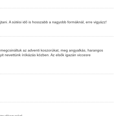
tani. A sütési idő is hosszabb a nagyobb formáknál, erre vigyázz!
egcsináltuk az adventi koszorúkat, meg angyalkás, harangos
yit nevettünk írókázás közben. Az elsők igazán viccesre