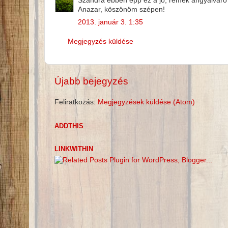
Szandra ebben épp ez a jó, remek angyalváró
Anazar, köszönöm szépen!
2013. január 3. 1:35
Megjegyzés küldése
Újabb bejegyzés
Feliratkozás:
Megjegyzések küldése (Atom)
ADDTHIS
LINKWITHIN