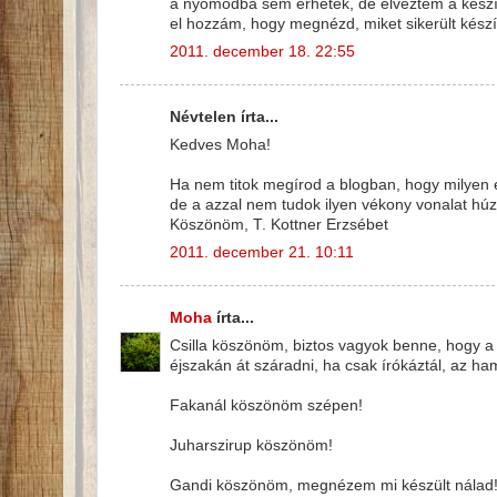
a nyomodba sem érhetek, de élveztem a készíté
el hozzám, hogy megnézd, miket sikerült kés
2011. december 18. 22:55
Névtelen írta...
Kedves Moha!
Ha nem titok megírod a blogban, hogy milyen
de a azzal nem tudok ilyen vékony vonalat húz
Köszönöm, T. Kottner Erzsébet
2011. december 21. 10:11
Moha
írta...
Csilla köszönöm, biztos vagyok benne, hogy a t
éjszakán át száradni, ha csak írókáztál, az ha
Fakanál köszönöm szépen!
Juharszirup köszönöm!
Gandi köszönöm, megnézem mi készült nálad