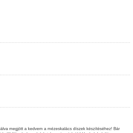
alálva megjött a kedvem a mézeskalács díszek készítéséhez! Bár