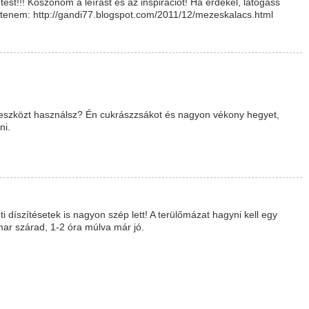
st!!! Köszönöm a leírást és az inspirációt! Ha érdekel, látogass
zítenem:
http://gandi77.blogspot.com/2011/12/mezeskalacs.html
 eszközt használsz? Én cukrászzsákot és nagyon vékony hegyet,
ni.
i díszítésetek is nagyon szép lett! A terülőmázat hagyni kell egy
mar szárad, 1-2 óra múlva már jó.
!