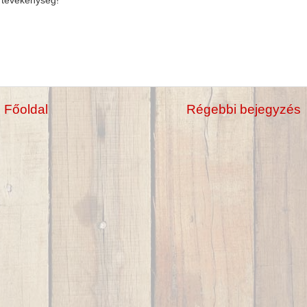
 tevékenység!
Főoldal
Régebbi bejegyzés