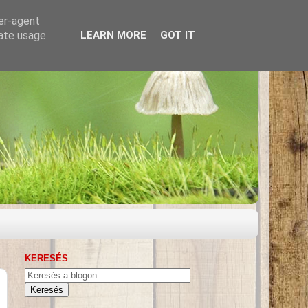
ser-agent
rate usage
LEARN MORE
GOT IT
KERESÉS