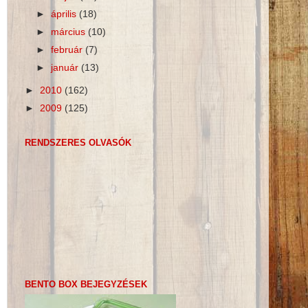
►
április
(18)
►
március
(10)
►
február
(7)
►
január
(13)
►
2010
(162)
►
2009
(125)
RENDSZERES OLVASÓK
BENTO BOX BEJEGYZÉSEK