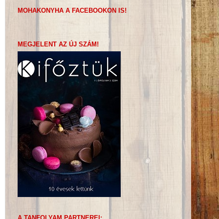
MOHAKONYHA A FACEBOOKON IS!
MEGJELENT AZ ÚJ SZÁM!
A TANFOLYAM PARTNEREI: