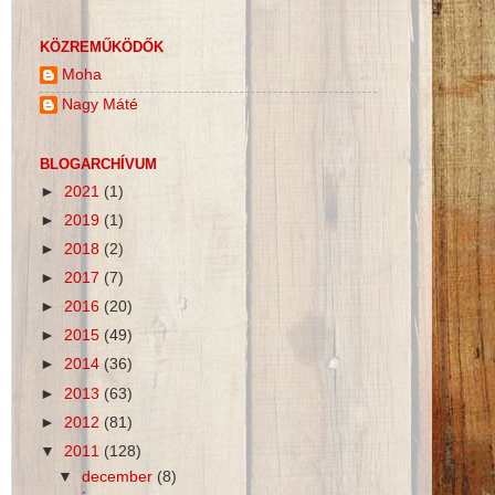
KÖZREMŰKÖDŐK
Moha
Nagy Máté
BLOGARCHÍVUM
►
2021
(1)
►
2019
(1)
►
2018
(2)
►
2017
(7)
►
2016
(20)
►
2015
(49)
►
2014
(36)
►
2013
(63)
►
2012
(81)
▼
2011
(128)
▼
december
(8)