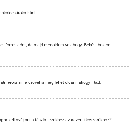
skalacs-iroka.html
cs forrasztóm, de majd megoldom valahogy. Békés, boldog
átmérőjű sima csővel is meg lehet oldani, ahogy írtad.
ra kell nyújtani a tésztát ezekhez az adventi koszorúkhoz?