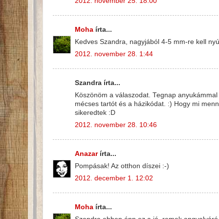
2012. november 25. 18:00
Moha
írta...
Kedves Szandra, nagyjából 4-5 mm-re kell nyúj
2012. november 28. 1:44
Szandra írta...
Köszönöm a válaszodat. Tegnap anyukámmal m
mécses tartót és a házikódat. :) Hogy mi menn
sikeredtek :D
2012. november 28. 10:46
Anazar
írta...
Pompásak! Az otthon díszei :-)
2012. december 1. 12:02
Moha
írta...