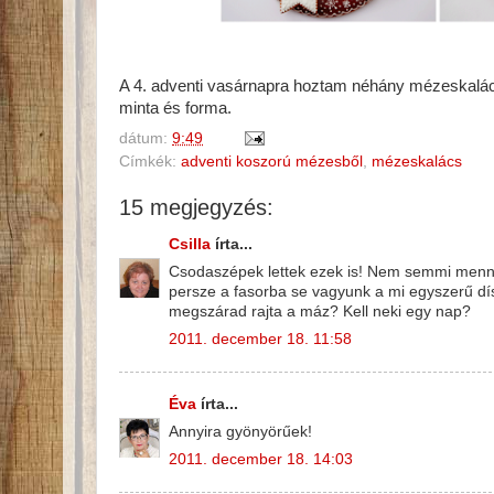
A 4. adventi vasárnapra hoztam néhány mézeskalács 
minta és forma.
dátum:
9:49
Címkék:
adventi koszorú mézesből
,
mézeskalács
15 megjegyzés:
Csilla
írta...
Csodaszépek lettek ezek is! Nem semmi mennyi
persze a fasorba se vagyunk a mi egyszerű dís
megszárad rajta a máz? Kell neki egy nap?
2011. december 18. 11:58
Éva
írta...
Annyira gyönyörűek!
2011. december 18. 14:03