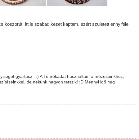
koszorút. Itt is szabad kezet kaptam, ezért született ennyiféle
séget gyártasz . :) A Te írókádat használtam a mézeseinkhez,
zítéseinkkel, de nekünk nagyon tetszik! :D Mennyi idő míg