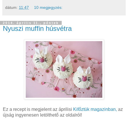
dátum:
11:47
10 megjegyzés:
2014. április 11., péntek
Nyuszi muffin húsvétra
Ez a recept is megjelent az áprilisi
Kifőztük magazinban,
az
újság ingyenesen letölthető az oldalról!