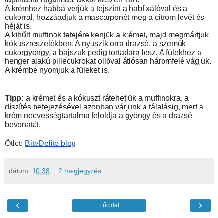
A krémhez habbá verjük a tejszínt a habfixálóval és a 
cukorral, hozzáadjuk a mascarponét meg a citrom levét és 
héját is. 
A kihűlt muffinok tetejére kenjük a krémet, majd megmártjuk 
kókuszreszelékben. A nyuszik orra drazsé, a szemük 
cukorgyöngy, a bajszuk pedig tortadara lesz. A fülekhez a 
henger alakú pillecukrokat ollóval átlósan háromfelé vágjuk. 
A krémbe nyomjuk a füleket is.
Tipp:
 a krémet és a kókuszt rátehetjük a muffinokra, a 
díszítés befejezésével azonban várjunk a tálalásig, mert a 
krém nedvességtartalma feloldja a gyöngy és a drazsé 
bevonatát.
Ötlet: 
BiteDelite blog
dátum:
10:38
2 megjegyzés:
‹
›
Főoldal