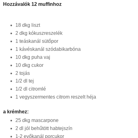
Hozzávalók 12 muffinhoz
18 dkg liszt
2 dkg kókuszreszelék
1 teáskanál sütőpor
1 kávéskanál szódabikarbóna
10 dkg puha vaj
10 dkg cukor
2 tojás
1/2 dl tej
1/2 dl citromlé
1 vegyszermentes citrom reszelt héja
a krémhez:
25 dkg mascarpone
2 dl jól behűtött habtejszín 
1-2 evőkanál porcukor