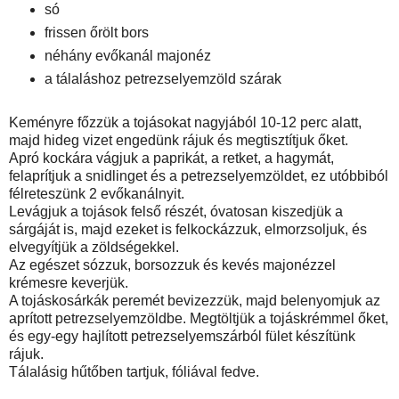
só
frissen őrölt bors
néhány evőkanál majonéz
a tálaláshoz petrezselyemzöld szárak
Keményre főzzük a tojásokat nagyjából 10-12 perc alatt,
majd hideg vizet engedünk rájuk és megtisztítjuk őket.
Apró kockára vágjuk a paprikát, a retket, a hagymát,
felaprítjuk a snidlinget és a petrezselyemzöldet, ez utóbbiból
félreteszünk 2 evőkanálnyit.
Levágjuk a tojások felső részét, óvatosan kiszedjük a
sárgáját is, majd ezeket is felkockázzuk, elmorzsoljuk, és
elvegyítjük a zöldségekkel.
Az egészet sózzuk, borsozzuk és kevés majonézzel
krémesre keverjük.
A tojáskosárkák peremét bevizezzük, majd belenyomjuk az
aprított petrezselyemzöldbe. Megtöltjük a tojáskrémmel őket,
és egy-egy hajlított petrezselyemszárból fület készítünk
rájuk.
Tálalásig hűtőben tartjuk, fóliával fedve.