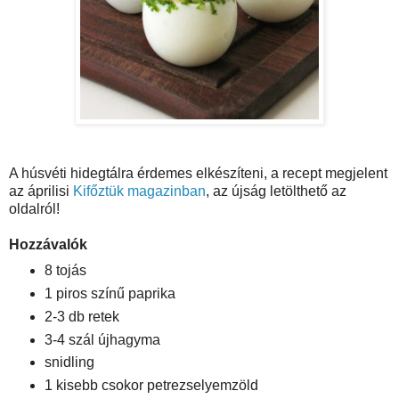
A húsvéti hidegtálra érdemes elkészíteni, a recept megjelent
az áprilisi
Kifőztük magazinban
, az újság letölthető az
oldalról!
Hozzávalók
8 tojás
1 piros színű paprika
2-3 db retek
3-4 szál újhagyma
snidling
1 kisebb csokor petrezselyemzöld