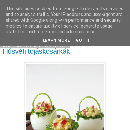
This site uses cookies from Google to deliver its services
Moha Konyha
and to analyze traffic. Your IP address and user-agent are
shared with Google along with performance and security
metrics to ensure quality of service, generate usage
statistics, and to detect and address abuse.
▼
LEARN MORE
GOT IT
2014. április 17., csütörtök
Húsvéti tojáskosárkák