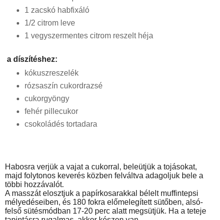
1 zacskó habfixáló
1/2 citrom leve
1 vegyszermentes citrom reszelt héja
a díszítéshez:
kókuszreszelék
rózsaszín cukordrazsé
cukorgyöngy
fehér pillecukor
csokoládés tortadara
Habosra verjük a vajat a cukorral, beleütjük a tojásokat, 
majd folytonos keverés közben felváltva adagoljuk bele a 
többi hozzávalót.
A masszát elosztjuk a papírkosarakkal bélelt muffintepsi 
mélyedéseiben, és 180 fokra előmelegített sütőben, alsó-
felső sütésmódban 17-20 perc alatt megsütjük. Ha a teteje 
tapintásra rugalmas, akkor készen van. 