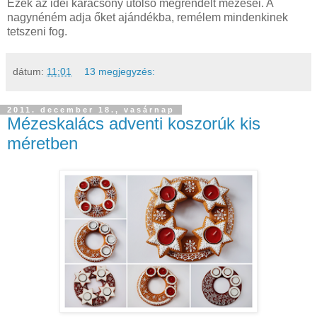
Ezek az idei karácsony utolsó megrendelt mézesei. A
nagynéném adja őket ajándékba, remélem mindenkinek
tetszeni fog.
dátum:
11:01
13 megjegyzés:
2011. december 18., vasárnap
Mézeskalács adventi koszorúk kis
méretben