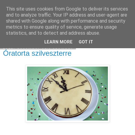
This site uses cookies from Google to deliver its services
Moha Konyha
and to analyze traffic. Your IP address and user-agent are
shared with Google along with performance and security
metrics to ensure quality of service, generate usage
statistics, and to detect and address abuse.
▼
LEARN MORE
GOT IT
2011. december 31., szombat
Óratorta szilveszterre