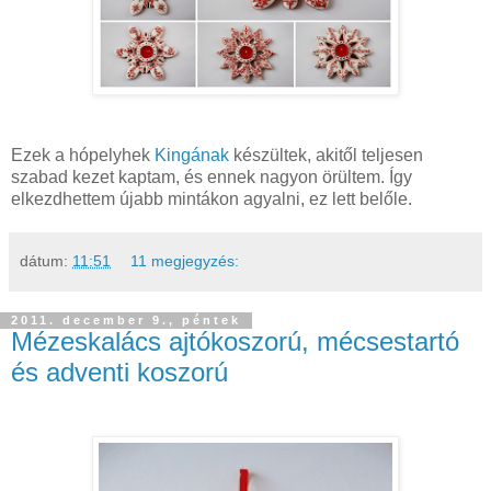
Ezek a hópelyhek
Kingának
készültek, akitől teljesen
szabad kezet kaptam, és ennek nagyon örültem. Így
elkezdhettem újabb mintákon agyalni, ez lett belőle.
dátum:
11:51
11 megjegyzés:
2011. december 9., péntek
Mézeskalács ajtókoszorú, mécsestartó
és adventi koszorú