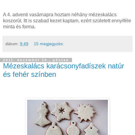
A 4. adventi vasárnapra hoztam néhány mézeskalács
koszorút. Itt is szabad kezet kaptam, ezért született ennyiféle
minta és forma.
dátum:
9:49
15 megjegyzés:
2011. december 16., péntek
Mézeskalács karácsonyfadíszek natúr
és fehér színben