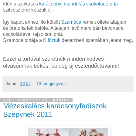
Idén a szokásos
karácsonyi mandulás csokoládétorta
szilveszterre készült el.
Így kapott ehhez illő külsőt
Szamóca
remek ötlete alapján,
és óratorta lett belőle. A tetején lévő marcipán bevonatra
csokoládéval rajzoltam órát.
Szamóca tortája a
Kifőztük
decemberi számában jelent meg.
Ezzel a tortával szeretnék minden kedves
olvasómnak békés, boldog új esztendőt kívánni!
dátum:
13:34
13 megjegyzés:
2011. december 23., péntek
Mézeskalács karácsonyfadíszek
Szepynek 2011