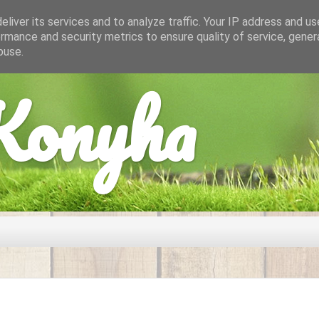
liver its services and to analyze traffic. Your IP address and u
rmance and security metrics to ensure quality of service, gene
buse.
onyha