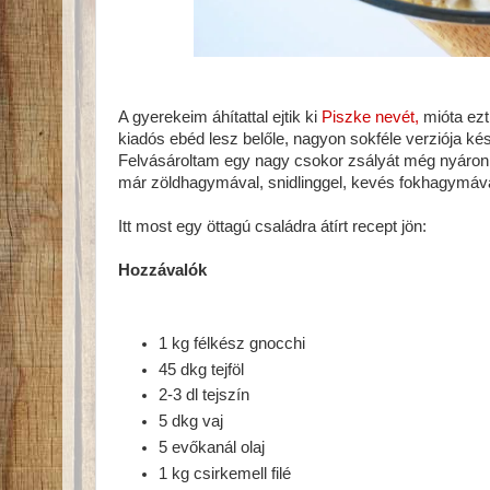
A gyerekeim áhítattal ejtik ki
Piszke nevét,
mióta ezt
kiadós ebéd lesz belőle, nagyon sokféle verziója kés
Felvásároltam egy nagy csokor zsályát még nyáron a
már zöldhagymával, snidlinggel, kevés fokhagymáva
Itt most egy öttagú családra átírt recept jön:
Hozzávalók
1 kg félkész gnocchi
45 dkg tejföl
2-3 dl tejszín
5 dkg vaj
5 evőkanál olaj
1 kg csirkemell filé