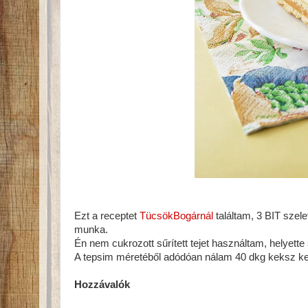
Ezt a receptet
TücsökBogárnál
találtam, 3 BIT szel
munka.
Én nem cukrozott sűrített tejet használtam, helyet
A tepsim méretéből adódóan nálam 40 dkg keksz kel
Hozzávalók