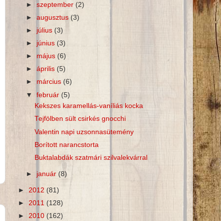
►
szeptember
(2)
►
augusztus
(3)
►
július
(3)
►
június
(3)
►
május
(6)
►
április
(5)
►
március
(6)
▼
február
(5)
Kekszes karamellás-vaníliás kocka
Tejfölben sült csirkés gnocchi
Valentin napi uzsonnasütemény
Borított narancstorta
Buktalabdák szatmári szilvalekvárral
►
január
(8)
►
2012
(81)
►
2011
(128)
►
2010
(162)