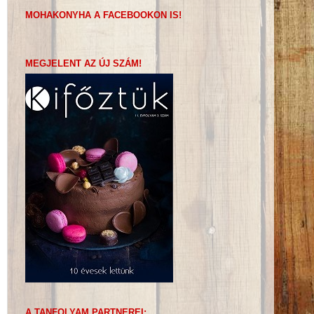
MOHAKONYHA A FACEBOOKON IS!
MEGJELENT AZ ÚJ SZÁM!
A TANFOLYAM PARTNEREI: