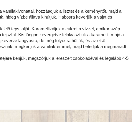
 vaníliakivonattal, hozzáadjuk a lisztet és a keményítőt, majd a
ük, hideg vízbe állítva kihűtjük. Habosra keverjük a vajat és
lő tepsi alját. Karamellizáljuk a cukrot a vízzel, amikor szép
tejszínt. Kis lángon kevergetve felolvasztjuk a karamellt, majd a
egkeverve langyosra, de még folyósra hűtjük, és az első
 teszünk, megkenjük a vaníliakrémmel, majd befedjük a megmaradt
etejére kenjük, megszórjuk a lereszelt csokoládéval és legalább 4-5