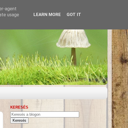
ser-agent
rate usage
LEARN MORE
GOT IT
KERESÉS