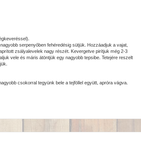
légkeveréssel).
y nagyobb serpenyőben fehéredésig sütjük. Hozzáadjuk a vajat,
prított zsályalevelek nagy részét. Kevergetve pirítjuk még 2-3
rraljuk vele és máris átöntjük egy nagyobb tepsibe. Tetejére reszelt
jük.
nagyobb csokorral tegyünk bele a tejföllel együtt, apróra vágva.