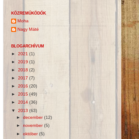
KÖZREMŰKÖDŐK
Moha
Nagy Máté
BLOGARCHÍVUM
►
2021
(1)
►
2019
(1)
►
2018
(2)
►
2017
(7)
►
2016
(20)
►
2015
(49)
►
2014
(36)
▼
2013
(63)
►
december
(12)
►
november
(5)
►
október
(5)