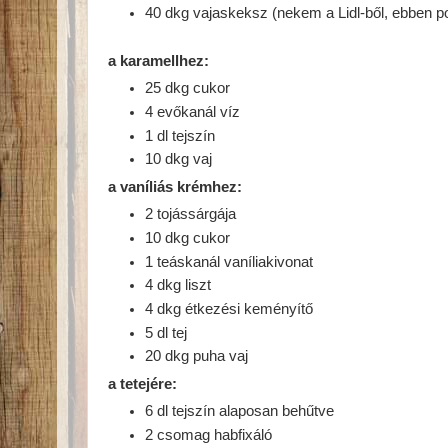
40 dkg vajaskeksz (nekem a Lidl-ből, ebben po
a karamellhez:
25 dkg cukor
4 evőkanál víz
1 dl tejszín
10 dkg vaj
a vaníliás krémhez:
2 tojássárgája
10 dkg cukor
1 teáskanál vaníliakivonat
4 dkg liszt
4 dkg étkezési keményítő
5 dl tej
20 dkg puha vaj
a tetejére:
6 dl tejszín alaposan behűtve
2 csomag habfixáló