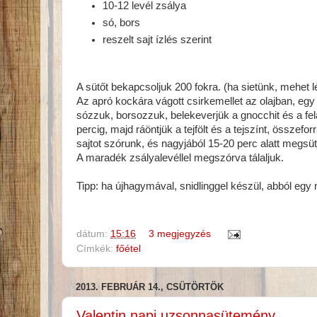
10-12 levél zsálya
só, bors
reszelt sajt ízlés szerint
A sütőt bekapcsoljuk 200 fokra. (ha sietünk, mehet 
Az apró kockára vágott csirkemellet az olajban, eg
sózzuk, borsozzuk, belekeverjük a gnocchit és a fela
percig, majd ráöntjük a tejfölt és a tejszínt, összefo
sajtot szórunk, és nagyjából 15-20 perc alatt megsüt
A maradék zsályalevéllel megszórva tálaljuk.
Tipp: ha újhagymával, snidlinggel készül, abból egy 
dátum:
15:16
3 megjegyzés
Címkék:
főétel
2013. FEBRUÁR 14., CSÜTÖRTÖK
Valentin napi uzsonnasütemény