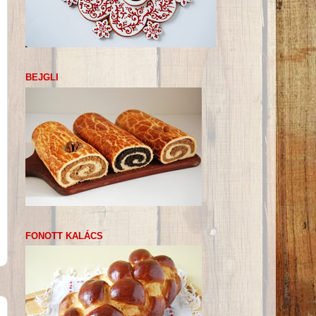
BEJGLI
FONOTT KALÁCS