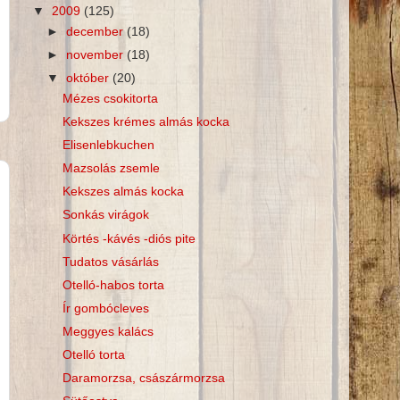
▼
2009
(125)
►
december
(18)
►
november
(18)
▼
október
(20)
Mézes csokitorta
Kekszes krémes almás kocka
Elisenlebkuchen
Mazsolás zsemle
Kekszes almás kocka
Sonkás virágok
Körtés -kávés -diós pite
Tudatos vásárlás
Otelló-habos torta
Ír gombócleves
Meggyes kalács
Otelló torta
Daramorzsa, császármorzsa