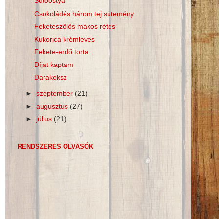
Sütőostya
Csokoládés három tej sütemény
Feketeszőlős mákos rétes
Kukorica krémleves
Fekete-erdő torta
Díjat kaptam
Darakeksz
►
szeptember
(21)
►
augusztus
(27)
►
július
(21)
RENDSZERES OLVASÓK