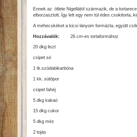
Ennek az ötlete Nigellától származik, de a tortare
elborzasztott. Így lett egy nem túl édes csokitorta,
A méhecskéket a kicsi lányom formázta, együtt csí
Hozzávalók:
26 cm-es tortaformához
20 dkg liszt
csipet só
1 tk.szódabikarbóna
1 kk. sütőpor
csipet fahéj
5 dkg kakaó
15 dkg cukor
5 dkg méz
2 tojás