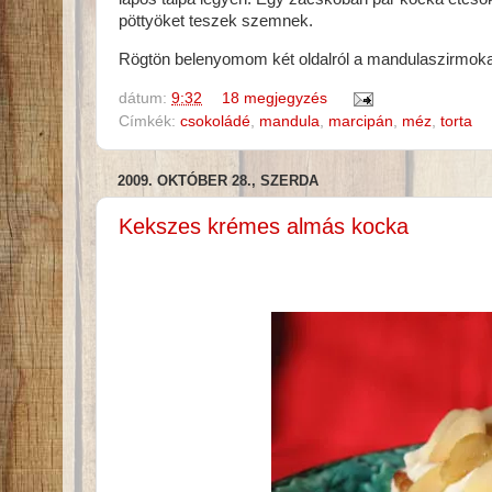
pöttyöket teszek szemnek.
Rögtön belenyomom két oldalról a mandulaszirmokat
dátum:
9:32
18 megjegyzés
Címkék:
csokoládé
,
mandula
,
marcipán
,
méz
,
torta
2009. OKTÓBER 28., SZERDA
Kekszes krémes almás kocka