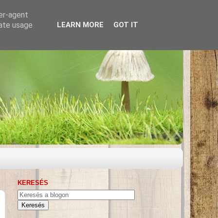
ser-agent
rate usage
LEARN MORE
GOT IT
KERESÉS