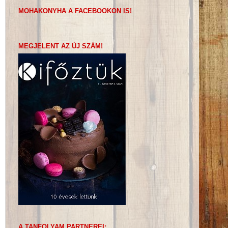
MOHAKONYHA A FACEBOOKON IS!
MEGJELENT AZ ÚJ SZÁM!
A TANFOLYAM PARTNEREI: