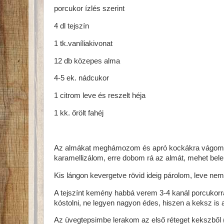
porcukor ízlés szerint
4 dl tejszín
1 tk.vaníliakivonat
12 db közepes alma
4-5 ek. nádcukor
1 citrom leve és reszelt héja
1 kk. őrölt fahéj
Az almákat meghámozom és apró kockákra vágom, c
karamellizálom, erre dobom rá az almát, mehet bele a
Kis lángon kevergetve rövid ideig párolom, leve n
A tejszínt kemény habbá verem 3-4 kanál porcukorra
kóstolni, ne legyen nagyon édes, hiszen a keksz is a
Az üvegtepsimbe lerakom az első réteget kekszből 