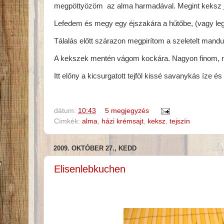
megpöttyözöm az alma harmadával. Megint keksz 
Lefedem és megy egy éjszakára a hűtőbe, (vagy leg
Tálalás előtt szárazon megpirítom a szeletelt mandul
A kekszek mentén vágom kockára. Nagyon finom, nem 
Itt előny a kicsurgatott tejföl kissé savanykás íze é
dátum:
10:43
5 megjegyzés
Címkék:
alma
,
házi krémsajt
,
keksz
,
tejszín
2009. OKTÓBER 27., KEDD
Elisenlebkuchen