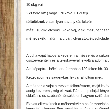
10 dkg vaj
2 dl forró víz ( vagy 1 dl kávé + 1 dl tej)
tölteléknek
valamilyen savanykás lekvár
máz:
10 dkg étcsoki, 5 dkg vaj, 2 ek. méz, pár csep
méhecskék:
natúr marcipán, olvasztott étcsokolád
A puha vajat habosra keverem a mézzel és a cukorr
összevegyítem és a tejeskávéval felváltva adom a 
A sütőpapírral bélelt tortaformában 180 fokon kb. 30
Kettévágom és savanykás lekvárral töltöm meg.
A mázhoz a vajat a mézzel felforrósítom, majd lev
addig keverem , míg elolvad. Pár csepp olajjal fény
oldalán is és szobahőmérsékleten hagyom szilárduln
Ezalatt elkészülnek a méhecskék: a natúr marcipá
lapos talpa legyen. Egy zacskóban pár kocka étcsoki