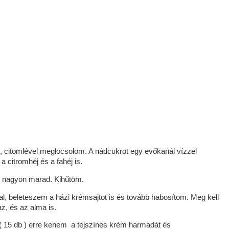
itomlével meglocsolom. A nádcukrot egy evőkanál vízzel
 citromhéj és a fahéj is.
em nagyon marad. Kihűtöm.
l, beleteszem a házi krémsajtot is és tovább habosítom. Meg kell
z, és az alma is.
( 15 db ) erre kenem a tejszínes krém harmadát és