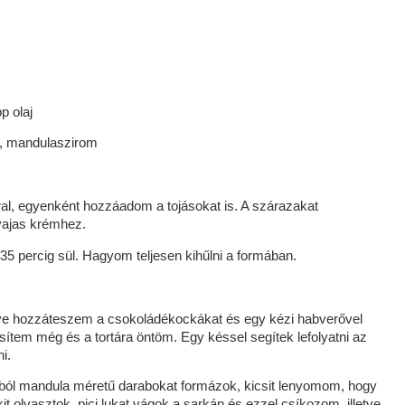
p olaj
é, mandulaszirom
al, egyenként hozzáadom a tojásokat is. A szárazakat
vajas krémhez.
-35 percig sül. Hagyom teljesen kihűlni a formában.
éve hozzáteszem a csokoládékockákat és egy kézi habverővel
esítem még és a tortára öntöm. Egy késsel segítek lefolyatni az
i.
nból mandula méretű darabokat formázok, kicsit lenyomom, hogy
t olvasztok, pici lukat vágok a sarkán és ezzel csíkozom, illetve