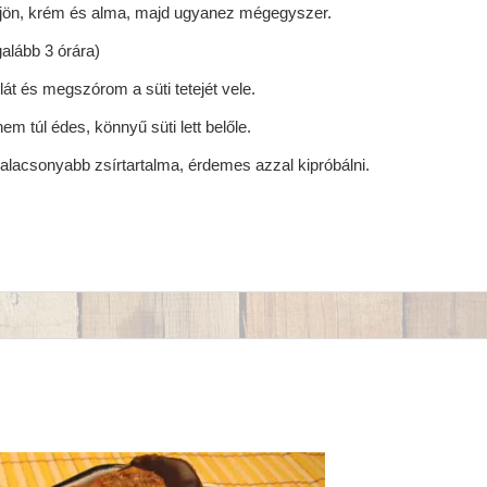
jön, krém és alma, majd ugyanez mégegyszer.
alább 3 órára)
át és megszórom a süti tetejét vele.
túl édes, könnyű süti lett belőle.
s alacsonyabb zsírtartalma, érdemes azzal kipróbálni.