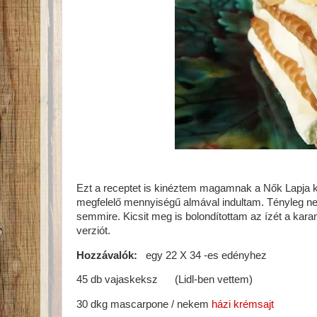
Ezt a receptet is kinéztem magamnak a Nők Lapja
megfelelő mennyiségű almával indultam. Tényleg ne
semmire. Kicsit meg is bolondítottam az ízét a karam
verziót.
Hozzávalók:
egy 22 X 34 -es edényhez
45 db vajaskeksz (Lidl-ben vettem)
30 dkg mascarpone / nekem
házi krémsajt