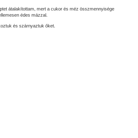
ceptet átalakítottam, mert a cukor és méz összmennyisége
 kellemesen édes mázzal.
koztuk és szárnyaztuk őket.