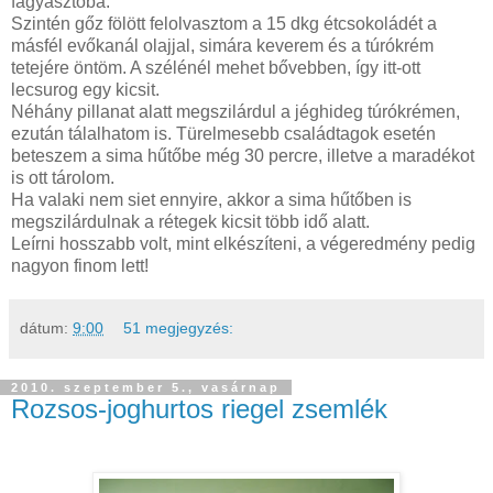
fagyasztóba.
Szintén gőz fölött felolvasztom a 15 dkg étcsokoládét a
másfél evőkanál olajjal, simára keverem és a túrókrém
tetejére öntöm. A szélénél mehet bővebben, így itt-ott
lecsurog egy kicsit.
Néhány pillanat alatt megszilárdul a jéghideg túrókrémen,
ezután tálalhatom is. Türelmesebb családtagok esetén
beteszem a sima hűtőbe még 30 percre, illetve a maradékot
is ott tárolom.
Ha valaki nem siet ennyire, akkor a sima hűtőben is
megszilárdulnak a rétegek kicsit több idő alatt.
Leírni hosszabb volt, mint elkészíteni, a végeredmény pedig
nagyon finom lett!
dátum:
9:00
51 megjegyzés:
2010. szeptember 5., vasárnap
Rozsos-joghurtos riegel zsemlék