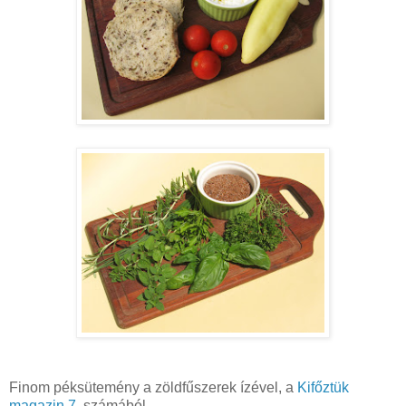
Finom péksütemény a zöldfűszerek ízével, a
Kifőztük
magazin 7.
számából.