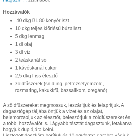
Hozzávalók
40 dkg BL 80 kenyérliszt
10 dkg teljes kiőrlésű búzaliszt
5 dkg lenmag
1 dl olaj
3 dl víz
2 teáskanál só
1 kávéskanál cukor
2,5 dkg friss élesztő
zöldfűszerek (snidling, petrezselyemzöld,
rozmaring, kakukkfű, bazsalikom, oregánó)
A zöldfűszereket megmossuk, leszárítjuk és felaprítjuk. A
dagasztógép táljába öntjük a vizet és az olajat,
belemorzsoljuk az élesztőt, beleszórjuk a zöldfűszereket és
a többi hozzávalót is. Lágyabb tésztát dagasztunk, letakarva
hagyjuk duplájára kelni.
Lisztezett deszkára borítjuk és 10 egyforma darabra vágjuk.