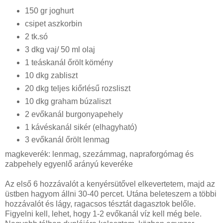
150 gr joghurt
csipet aszkorbin
2 tk.só
3 dkg vaj/ 50 ml olaj
1 teáskanál őrölt kömény
10 dkg zabliszt
20 dkg teljes kiőrlésű rozsliszt
10 dkg graham búzaliszt
2 evőkanál burgonyapehely
1 kávéskanál sikér (elhagyható)
3 evőkanál őrölt lenmag
magkeverék: lenmag, szezámmag, napraforgómag és
zabpehely egyenlő arányú keveréke
Az első 6 hozzávalót a kenyérsütővel elkevertetem, majd az
üstben hagyom állni 30-40 percet. Utána beleteszem a többi
hozzávalót és lágy, ragacsos tésztát dagasztok belőle.
Figyelni kell, lehet, hogy 1-2 evőkanál víz kell még bele.