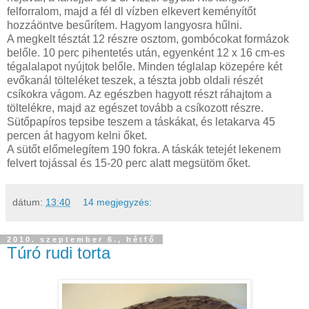
felforralom, majd a fél dl vízben elkevert keményítőt
hozzáöntve besűrítem. Hagyom langyosra hűlni.
A megkelt tésztát 12 részre osztom, gombócokat formázok
belőle. 10 perc pihentetés után, egyenként 12 x 16 cm-es
tégalalapot nyújtok belőle. Minden téglalap közepére két
evőkanál tölteléket teszek, a tészta jobb oldali részét
csíkokra vágom. Az egészben hagyott részt ráhajtom a
töltelékre, majd az egészet tovább a csíkozott részre.
Sütőpapíros tepsibe teszem a táskákat, és letakarva 45
percen át hagyom kelni őket.
A sütőt előmelegítem 190 fokra. A táskák tetejét lekenem
felvert tojással és 15-20 perc alatt megsütöm őket.
dátum:
13:40
14 megjegyzés:
2010. szeptember 6., hétfő
Túró rudi torta