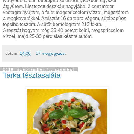
Nagyobb tálban duplájára kelesztem, közben egyszer
átgyúrom. Lisztezett deszkán nagyjából 2 centiméter
vastagra nyújtom, a felét megspriccelem vízzel, megszórom
a magkeverékkel. A tésztát 16 darabra vágom, sütőpapíros
tepsibe teszem. A sütőt bemelegítem 210 fokra.
A tésztát hagyom még 35-40 percet kelni, megspriccelem
vízzel, majd 25-30 perc alatt készre sütöm.
dátum:
14:06
17 megjegyzés:
2010. szeptember 4., szombat
Tarka tésztasaláta