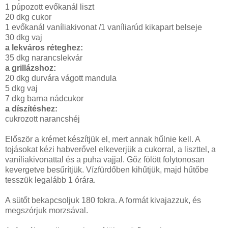
1 púpozott evőkanál liszt
20 dkg cukor
1 evőkanál vaníliakivonat /1 vaníliarúd kikapart belseje
30 dkg vaj
a lekváros réteghez:
35 dkg narancslekvár
a grillázshoz:
20 dkg durvára vágott mandula
5 dkg vaj
7 dkg barna nádcukor
a díszítéshez:
cukrozott narancshéj
Először a krémet készítjük el, mert annak hűlnie kell. A
tojásokat kézi habverővel elkeverjük a cukorral, a liszttel, a
vaníliakivonattal és a puha vajjal. Gőz fölött folytonosan
kevergetve besűrítjük. Vízfürdőben kihűtjük, majd hűtőbe
tesszük legalább 1 órára.
A sütőt bekapcsoljuk 180 fokra. A formát kivajazzuk, és
megszórjuk morzsával.