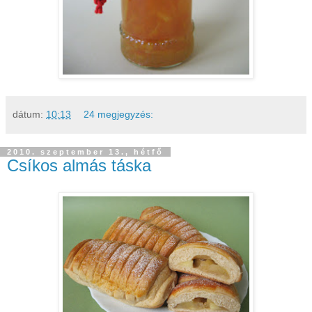
dátum:
10:13
24 megjegyzés:
2010. szeptember 13., hétfő
Csíkos almás táska