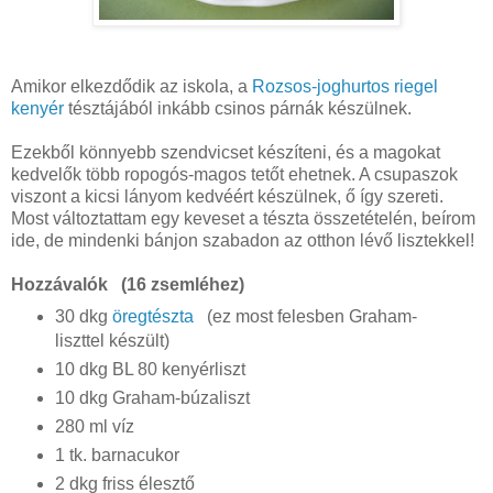
Amikor elkezdődik az iskola, a
Rozsos-joghurtos riegel
kenyér
tésztájából inkább csinos párnák készülnek.
Ezekből könnyebb szendvicset készíteni, és a magokat
kedvelők több ropogós-magos tetőt ehetnek. A csupaszok
viszont a kicsi lányom kedvéért készülnek, ő így szereti.
Most változtattam egy keveset a tészta összetételén, beírom
ide, de mindenki bánjon szabadon az otthon lévő lisztekkel!
Hozzávalók (16 zsemléhez)
30 dkg
öregtészta
(ez most felesben Graham-
liszttel készült)
10 dkg BL 80 kenyérliszt
10 dkg Graham-búzaliszt
280 ml víz
1 tk. barnacukor
2 dkg friss élesztő