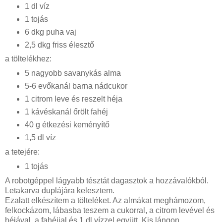
1 dl víz
1 tojás
6 dkg puha vaj
2,5 dkg friss élesztő
a töltelékhez:
5 nagyobb savanykás alma
5-6 evőkanál barna nádcukor
1 citrom leve és reszelt héja
1 kávéskanál őrölt fahéj
40 g étkezési keményítő
1,5 dl víz
a tetejére:
1 tojás
A robotgéppel lágyabb tésztát dagasztok a hozzávalókból.
Letakarva duplájára kelesztem.
Ezalatt elkészítem a tölteléket. Az almákat meghámozom,
felkockázom, lábasba teszem a cukorral, a citrom levével és
héjával, a fahéjjal és 1 dl vízzel együtt. Kis lángon