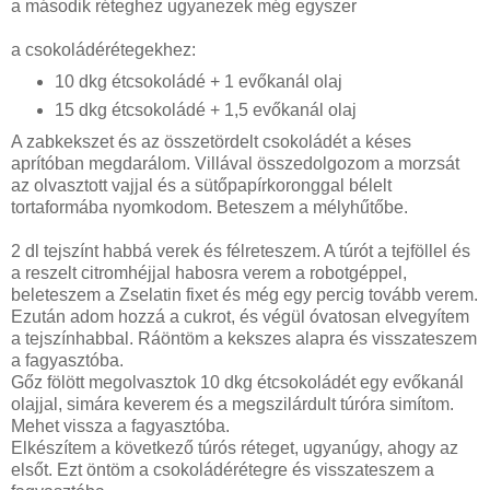
a második réteghez ugyanezek még egyszer
a csokoládérétegekhez:
10 dkg étcsokoládé + 1 evőkanál olaj
15 dkg étcsokoládé + 1,5 evőkanál olaj
A zabkekszet és az összetördelt csokoládét a késes
aprítóban megdarálom. Villával összedolgozom a morzsát
az olvasztott vajjal és a sütőpapírkoronggal bélelt
tortaformába nyomkodom. Beteszem a mélyhűtőbe.
2 dl tejszínt habbá verek és félreteszem. A túrót a tejföllel és
a reszelt citromhéjjal habosra verem a robotgéppel,
beleteszem a Zselatin fixet és még egy percig tovább verem.
Ezután adom hozzá a cukrot, és végül óvatosan elvegyítem
a tejszínhabbal. Ráöntöm a kekszes alapra és visszateszem
a fagyasztóba.
Gőz fölött megolvasztok 10 dkg étcsokoládét egy evőkanál
olajjal, simára keverem és a megszilárdult túróra simítom.
Mehet vissza a fagyasztóba.
Elkészítem a következő túrós réteget, ugyanúgy, ahogy az
elsőt. Ezt öntöm a csokoládérétegre és visszateszem a