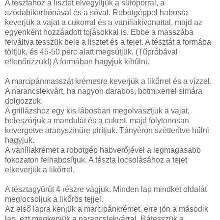
A tésztához a lisztet elvegyítjük a sütőporral, a
szódabikarbónával és a sóval. Robotgéppel habosra
keverjük a vajat a cukorral és a vaníliakivonattal, majd az
egyenként hozzáadott tojásokkal is. Ebbe a masszába
felváltva tesszük bele a lisztet és a tejet. A tésztát a formába
töltjük, és 45-50 perc alatt megsütjük. (Tűpróbával
ellenőrizzük!) A formában hagyjuk kihűlni.
A marcipánmasszát krémesre keverjük a likőrrel és a vízzel.
A narancslekvárt, ha nagyon darabos, botmixerrel simára
dolgozzuk.
A grillázshoz egy kis lábosban megolvasztjuk a vajat,
beleszórjuk a mandulát és a cukrot, majd folytonosan
kevergetve aranyszínűre pirítjuk. Tányéron szétterítve hűlni
hagyjuk.
A vaníliakrémet a robotgép habverőjével a legmagasabb
fokozaton felhabosítjuk. A tészta locsolásához a tejet
elkeverjük a likőrrel.
A tésztagyűrűt 4 részre vágjuk. Minden lap mindkét oldalát
meglocsoljuk a likőrös tejjel.
Az első lapra kenjük a marcipánkrémet, erre jön a második
lap, ezt megkenjük a narancslekvárral. Rátesszük a