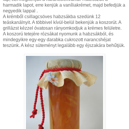
harmadik lapot, erre kenjük a vaníliakrémet, majd befedjük a
negyedik lappal .
A krémből csillagcsöves habzsákba szedünk 12
teáskanálnyit. A többivel kívül-belül bekenjük a koszorút. A
grillázst kézzel óvatosan rányomkodjuk a krémes felületre.
A koszorú tetejére rózsákat nyomunk a habzsákból, és
mindegyikre egy-egy darabka cukrozott narancshéjat
teszünk. A kész süteményt legalább egy éjszakára behűtjük.