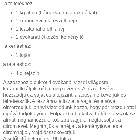
a töltelékhez:
1 kg alma (hámozva, magház nélkül)
1 citrom leve és reszelt héja
1 teáskanál őrölt fahéj
1 evőkanál étkezési keményítő
a kenéshez:
1 tojás
a tálaláshoz:
4 dl tejszín
A szószhoz a cukrot 4 evőkanál vízzel világosra
karamellizáljuk, néha megkeverjük. A tűzről levéve
hozzáadjuk a vajat és a tejszínt, alaposan elkeverjük és
félretesszük. A tésztához a lisztet a vajjal és a sóval
elmorzsoljuk, annyi vizet adunk hozzá, hogy pár mozdulattal
cipóvá tudjuk gyúrni. Folpackba burkolva hűtőbe tesszük.Az
almát meghámozzuk, kockára vágjuk, meglocsoljuk a
citromlével. Meghintjük a fahéjjal, a keményítővel és a
citromhéjjal, majd összekeverjük.
A sütőt előmelegítjük 190 fokra.