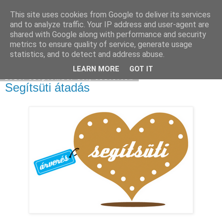
This site uses cookies from Google to deliver its services
Moha Konyha
and to analyze traffic. Your IP address and user-agent are
shared with Google along with performance and security
metrics to ensure quality of service, generate usage
statistics, and to detect and address abuse.
▼
LEARN MORE
GOT IT
2010. szeptember 30., csütörtök
Segítsüti átadás