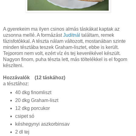
A gyerekeim ma ilyen csinos almás táskákat kaptak az
uzsonna mellé. A formázást
Juditnál
találtam, remek
fázisfotókkal. A tészta nálam változott, mostanában szinte
minden tésztába teszek Graham-lisztet, ebbe is került.
Tejporom nem volt, ezért víz és tej keverékével készült.
Nagyon finom, puha tészta lett, más töltelékkel is el fogom
készíteni.
Hozzávalók (12 táskához)
a tésztához:
40 dkg finomliszt
20 dkg Graham-liszt
12 dkg porcukor
csipet só
késhegynyi aszkorbinsav
2 dl tej