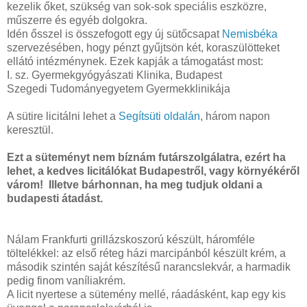
kezelik őket, szükség van sok-sok speciális eszközre,
műszerre és egyéb dolgokra.
Idén ősszel is összefogott egy új sütőcsapat
Nemisbéka
szervezésében, hogy pénzt gyűjtsön két, koraszülötteket
ellátó intézménynek. Ezek kapják a támogatást most:
I. sz. Gyermekgyógyászati Klinika, Budapest
Szegedi Tudományegyetem Gyermekklinikája
A sütire licitálni lehet a
Segítsüti oldalán
, három napon
keresztül.
Ezt a süteményt nem bíznám futárszolgálatra, ezért ha
lehet, a kedves licitálókat Budapestről, vagy környékéről
várom! Illetve bárhonnan, ha meg tudjuk oldani a
budapesti átadást.
Nálam Frankfurti grillázskoszorú készült, háromféle
töltelékkel: az első réteg házi marcipánból készült krém, a
második szintén saját készítésű narancslekvár, a harmadik
pedig finom vaníliakrém.
A licit nyertese a sütemény mellé, ráadásként, kap egy kis