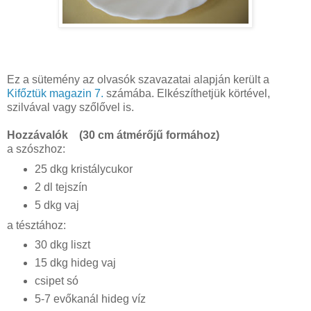
Ez a sütemény az olvasók szavazatai alapján került a
Kifőztük magazin 7.
számába. Elkészíthetjük körtével,
szilvával vagy szőlővel is.
Hozzávalók (30 cm átmérőjű formához)
a szószhoz:
25 dkg kristálycukor
2 dl tejszín
5 dkg vaj
a tésztához:
30 dkg liszt
15 dkg hideg vaj
csipet só
5-7 evőkanál hideg víz