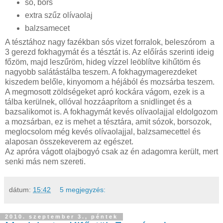
só, bors
extra szűz olívaolaj
balzsamecet
A tésztához nagy fazékban sós vizet forralok, beleszórom a
3 gerezd fokhagymát és a tésztát is. Az előírás szerinti ideig
főzöm, majd leszűröm, hideg vízzel leöblítve kihűtöm és
nagyobb salátástálba teszem. A fokhagymagerezdeket
kiszedem belőle, kinyomom a héjából és mozsárba teszem.
A megmosott zöldségeket apró kockára vágom, ezek is a
tálba kerülnek, ollóval hozzáaprítom a snidlinget és a
bazsalikomot is. A fokhagymát kevés olívaolajjal eldolgozom
a mozsárban, ez is mehet a tésztára, amit sózok, borsozok,
meglocsolom még kevés olívaolajjal, balzsamecettel és
alaposan összekeverem az egészet.
Az apróra vágott olajbogyó csak az én adagomra került, mert
senki más nem szereti.
dátum:
15:42
5 megjegyzés:
2010. szeptember 3., péntek