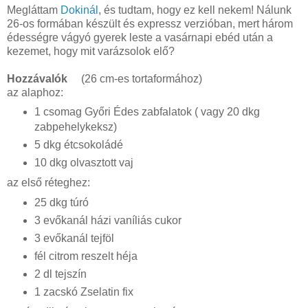
Megláttam
Dokinál
, és tudtam, hogy ez kell nekem! Nálunk
26-os formában készült és expressz verzióban, mert három
édességre vágyó gyerek leste a vasárnapi ebéd után a
kezemet, hogy mit varázsolok elő?
Hozzávalók
(26 cm-es tortaformához)
az alaphoz:
1 csomag Győri Édes zabfalatok ( vagy 20 dkg
zabpehelykeksz)
5 dkg étcsokoládé
10 dkg olvasztott vaj
az első réteghez:
25 dkg túró
3 evőkanál házi vaníliás cukor
3 evőkanál tejföl
fél citrom reszelt héja
2 dl tejszín
1 zacskó Zselatin fix