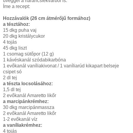
üveggel a narancslekvárból is.
Íme a recept:
Hozzávalók (26 cm átmérőjű formához)
a tésztához:
15 dkg puha vaj
20 dkg kristálycukor
4 tojás
45 dkg liszt
1 csomag sütőpor (12 g)
1 kávéskanál szódabikarbóna
1 evőkanál vaníliakivonat / 1 vaníliarúd kikapart belseje
csipet só
2 dl tej
a tészta locsolásához:
1,5 dl tej
2 evőkanál Amaretto likőr
a marcipánkrémhez:
30 dkg marcipánmassza
2 evőkanál Amaretto likőr
1-2 evőkanál víz
a vaníliakrémhez:
4 tojás