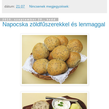
dátum:
21:07
Nincsenek megjegyzések:
2010. szeptember 28., kedd
Napocska zöldfűszerekkel és lenmaggal