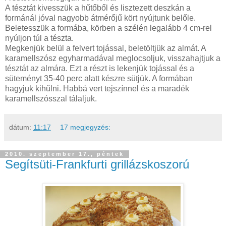
A tésztát kivesszük a hűtőből és lisztezett deszkán a
formánál jóval nagyobb átmérőjű kört nyújtunk belőle.
Beletesszük a formába, körben a szélén legalább 4 cm-rel
nyúljon túl a tészta.
Megkenjük belül a felvert tojással, beletöltjük az almát. A
karamellszósz egyharmadával meglocsoljuk, visszahajtjuk a
tésztát az almára. Ezt a részt is lekenjük tojással és a
süteményt 35-40 perc alatt készre sütjük. A formában
hagyjuk kihűlni. Habbá vert tejszínnel és a maradék
karamellszósszal tálaljuk.
dátum:
11:17
17 megjegyzés:
2010. szeptember 17., péntek
Segítsüti-Frankfurti grillázskoszorú