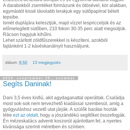
A darabokból zsemléket formázunk és ötösével, kör alakban,
egymástól kissé távolabb lerakjuk egy sütőpapírral bélelt
tepsibe.
Ismét duplájára kelesztjük, majd vízzel lespricceljük és az
előmelegített sütőben, 210 fokon 30-35 perc alatt megsütjük.
Rácson hagyjuk kihűlni.
Lehet szárított zöldfűszerekkel is készíteni, azokból
fajtánként 1-2 kávéskanálnyit használjunk.
dátum:
8:50
13 megjegyzés:
2010. szeptember 25., szombat
Segíts Daninak!
Dani 3,5 éves kisfiú, akit agydaganattal operáltak. Családja
most sok-sok nem tervezhető kiadással szembesül, amíg a
gyógyuláshoz vezető utat járják. A szülők barátai hozták
létre
ezt az oldalt,
hogy a jószándékú segítőket összefogják.
Én mézeskalács adventi koszorút ajánlottam fel, a nyertes
kívánsága szerinti méretben és színben.