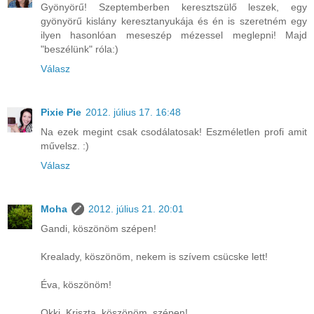
Gyönyörű! Szeptemberben keresztszülő leszek, egy
gyönyörű kislány keresztanyukája és én is szeretném egy
ilyen hasonlóan meseszép mézessel meglepni! Majd
"beszélünk" róla:)
Válasz
Pixie Pie
2012. július 17. 16:48
Na ezek megint csak csodálatosak! Eszméletlen profi amit
művelsz. :)
Válasz
Moha
2012. július 21. 20:01
Gandi, köszönöm szépen!
Krealady, köszönöm, nekem is szívem csücske lett!
Éva, köszönöm!
Okki, Kriszta, köszönöm, szépen!