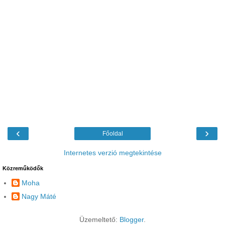
‹
›
Főoldal
Internetes verzió megtekintése
Közreműködők
Moha
Nagy Máté
Üzemeltető:
Blogger
.