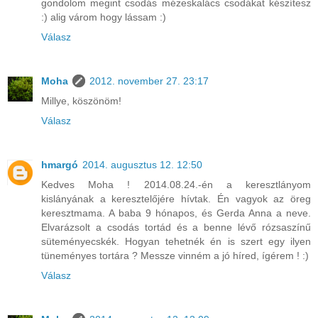
gondolom megint csodás mézeskalács csodákat készítesz
:) alig várom hogy lássam :)
Válasz
Moha
2012. november 27. 23:17
Millye, köszönöm!
Válasz
hmargó
2014. augusztus 12. 12:50
Kedves Moha ! 2014.08.24.-én a keresztlányom
kislányának a keresztelőjére hívtak. Én vagyok az öreg
keresztmama. A baba 9 hónapos, és Gerda Anna a neve.
Elvarázsolt a csodás tortád és a benne lévő rózsaszínű
süteményecskék. Hogyan tehetnék én is szert egy ilyen
tüneményes tortára ? Messze vinném a jó híred, ígérem ! :)
Válasz