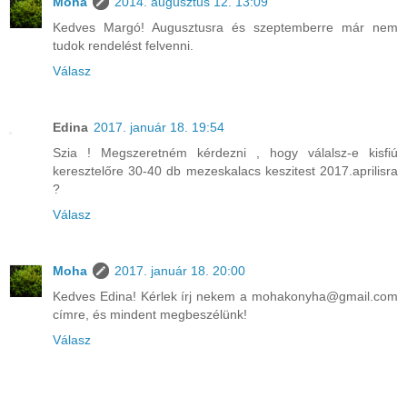
Moha
2014. augusztus 12. 13:09
Kedves Margó! Augusztusra és szeptemberre már nem
tudok rendelést felvenni.
Válasz
Edina
2017. január 18. 19:54
Szia ! Megszeretném kérdezni , hogy válalsz-e kisfiú
keresztelőre 30-40 db mezeskalacs keszitest 2017.aprilisra
?
Válasz
Moha
2017. január 18. 20:00
Kedves Edina! Kérlek írj nekem a mohakonyha@gmail.com
címre, és mindent megbeszélünk!
Válasz