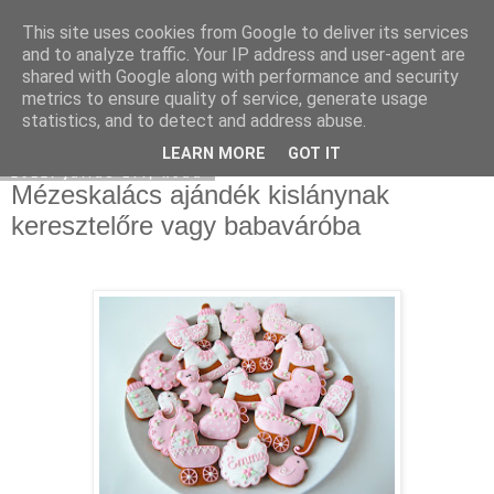
This site uses cookies from Google to deliver its services
Moha Konyha
and to analyze traffic. Your IP address and user-agent are
shared with Google along with performance and security
metrics to ensure quality of service, generate usage
statistics, and to detect and address abuse.
▼
LEARN MORE
GOT IT
2012. július 17., kedd
Mézeskalács ajándék kislánynak
keresztelőre vagy babaváróba